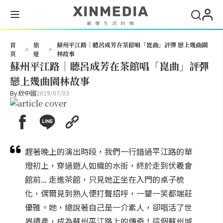
搜尋
首
旅
蘇州平江路│聽呂成芳在茶館唱「崑曲」評彈 戀上幾曲園
>
>
頁
遊
林故事
蘇州平江路│聽呂成芳在茶館唱「崑曲」評彈
戀上幾曲園林故事
By
欣中國
2019/07/03
趕著晚上的演出時段，我們一行錯過平江路的華
燈初上，穿過遊人如織的水街，終於走到伏羲會
館前... 走進茶館，只見她正坐在入門的桌子梳
化，偶爾見到熟人便打聲招呼，一顰一笑都端莊
優雅。她，總說著自己是一介素人，卻唱活了世
界遺產，成為蘇州平江路上的傳奇！這個蘇州城