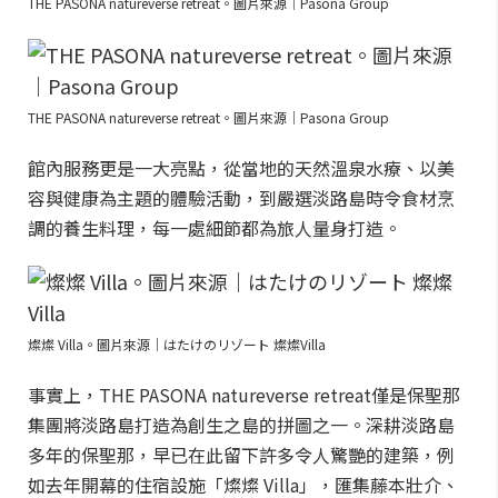
THE PASONA natureverse retreat。圖片來源｜Pasona Group
THE PASONA natureverse retreat。圖片來源｜Pasona Group
館內服務更是一大亮點，從當地的天然溫泉水療、以美
容與健康為主題的體驗活動，到嚴選淡路島時令食材烹
調的養生料理，每一處細節都為旅人量身打造。
燦燦 Villa。圖片來源｜はたけのリゾート 燦燦Villa
事實上，THE PASONA natureverse retreat僅是保聖那
集團將淡路島打造為創生之島的拼圖之一。深耕淡路島
多年的保聖那，早已在此留下許多令人驚艷的建築，例
如去年開幕的住宿設施「燦燦 Villa」，匯集藤本壯介、