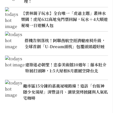
理！
【雲林親子玩水】全台唯一「虎爺主題」叢林水
樂園！虎尾632高地免門票回歸，玩水＋4大順遊
秘境一日遊懶人包
搭機告別落枕！阿聯酋航空經濟艙座椅升級，
全球首創「U-Dream頭枕」包覆頭頸超好睡
建築迷必朝聖！忠泰美術館10週年：藤本壯介
特展打頭陣，1:5大屋根8月震撼空降台北
離市區15分鐘的嘉義祕境路線！造訪「台版神
隱少女湯屋」清豐濤月、湖景窯烤披薩與人氣私
宅咖啡