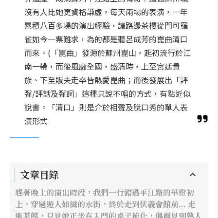
沒有人比她更資格謙虛，每天兩場的表演，一年
累積八百多場的演出經驗，讓路邊茶樓從門可羅
雀如今一票難求，為的都是聽呂成芳的崑曲清口
而來。(「崑曲」發源於蘇州崑山，起初流行於江
南一帶，而後風靡全國，盛清時，上至宮廷貴
族、下至販夫走卒皆熱愛崑曲；而後發展出「評
彈/評話及彈詞」這種只說不唱的方式，有點近似
說書。「清口」則是介於相聲及脫口秀的單人表
演形式
文章目錄
趕著晚上的演出時段，我們一行錯過平江路的華燈初
上，穿過遊人如織的水街，終於走到伏羲會館前... 走
進茶館，只見她正坐在入門的桌子梳化，偶爾見到熟人