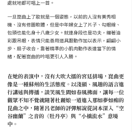
處就地都可唱上一首。
一旦崑曲上了妝就是一個姿態，以前的人沒有美秀相
機、沒有修圖軟體，但是中年婦女上了片子、勾眼線、
包頭也能化身十八歲少女。就連身段也是功夫，繃著油
彩跟吊眼，表情只能善用道具跟動作加以表示，翩翩小
步、扇子收合，靠著精準的小肌肉動作表達當下的情
緒，配著崑曲的吟唱更引人入勝。
在她的表演中，沒有大吹大擂的宮廷排場，崑曲更
像是一種蘇州的生活態度。以淺顯、風趣的語言進
行講述與傳播，談笑風生間如春風拂面，讓每一位
觀眾不知不覺就隨著杜麗娘一道進入那如夢如痴的
昆曲之中，隨著呂老師的評彈解說從詞本深入“空
谷幽蘭”之音的《牡丹亭》與“小橋流水”意境
中。