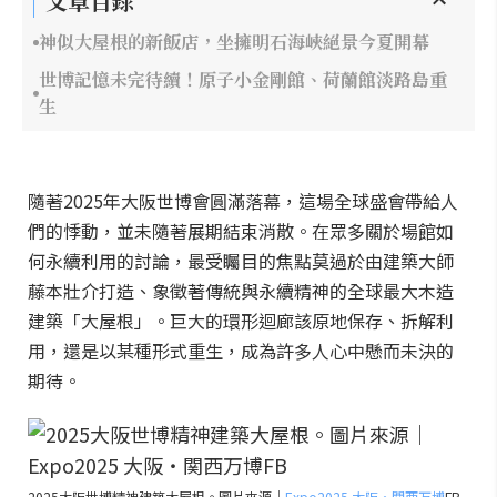
文章目錄
神似大屋根的新飯店，坐擁明石海峽絕景今夏開幕
世博記憶未完待續！原子小金剛館、荷蘭館淡路島重
生
隨著2025年大阪世博會圓滿落幕，這場全球盛會帶給人
們的悸動，並未隨著展期結束消散。在眾多關於場館如
何永續利用的討論，最受矚目的焦點莫過於由建築大師
藤本壯介打造、象徵著傳統與永續精神的全球最大木造
建築「大屋根」。巨大的環形迴廊該原地保存、拆解利
用，還是以某種形式重生，成為許多人心中懸而未決的
期待。
2025大阪世博精神建築大屋根。圖片來源｜
Expo2025 大阪・関西万博
FB