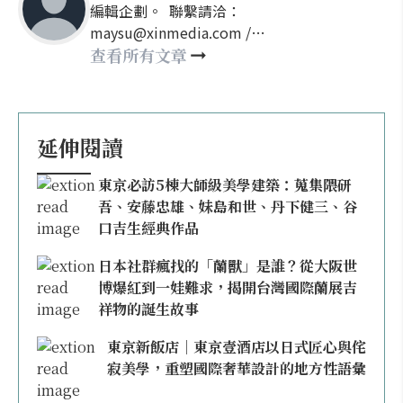
編輯企劃。 聯繫請洽：
maysu@xinmedia.com /
may860527@gmail.com
查看所有文章
延伸閱讀
東京必訪5棟大師級美學建築：蒐集隈研
吾、安藤忠雄、妹島和世、丹下健三、谷
口吉生經典作品
日本社群瘋找的「蘭獸」是誰？從大阪世
博爆紅到一娃難求，揭開台灣國際蘭展吉
祥物的誕生故事
東京新飯店｜東京壹酒店以日式匠心與侘
寂美學，重塑國際奢華設計的地方性語彙