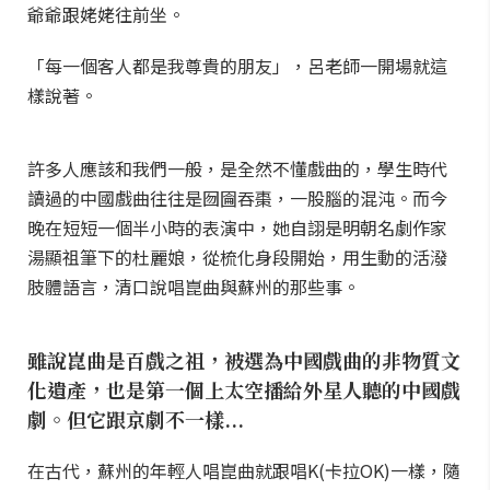
爺爺跟姥姥往前坐。
「每一個客人都是我尊貴的朋友」，呂老師一開場就這
樣說著。
許多人應該和我們一般，是全然不懂戲曲的，學生時代
讀過的中國戲曲往往是囫圇吞棗，一股腦的混沌。而今
晚在短短一個半小時的表演中，她自詡是明朝名劇作家
湯顯祖筆下的杜麗娘，從梳化身段開始，用生動的活潑
肢體語言，清口說唱崑曲與蘇州的那些事。
雖說崑曲是百戲之祖，被選為中國戲曲的非物質文
化遺產，也是第一個上太空播給外星人聽的中國戲
劇。但它跟京劇不一樣...
在古代，蘇州的年輕人唱崑曲就跟唱K(卡拉OK)一樣，隨