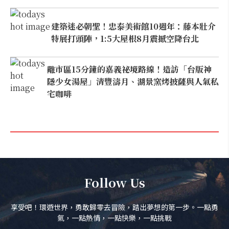
建築迷必朝聖！忠泰美術館10週年：藤本壯介
特展打頭陣，1:5大屋根8月震撼空降台北
離市區15分鐘的嘉義祕境路線！造訪「台版神
隱少女湯屋」清豐濤月、湖景窯烤披薩與人氣私
宅咖啡
Follow Us
享受吧！環遊世界，勇敢歸零去冒險，踏出夢想的第一步。一點勇
氣，一點熱情，一點快樂，一點挑戰