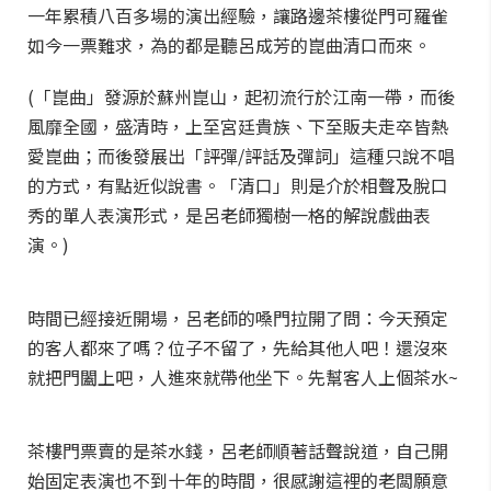
一年累積八百多場的演出經驗，讓路邊茶樓從門可羅雀
如今一票難求，為的都是聽呂成芳的崑曲清口而來。
(「崑曲」發源於蘇州崑山，起初流行於江南一帶，而後
風靡全國，盛清時，上至宮廷貴族、下至販夫走卒皆熱
愛崑曲；而後發展出「評彈/評話及彈詞」這種只說不唱
的方式，有點近似說書。「清口」則是介於相聲及脫口
秀的單人表演形式，是呂老師獨樹一格的解說戲曲表
演。)
時間已經接近開場，呂老師的嗓門拉開了問：今天預定
的客人都來了嗎？位子不留了，先給其他人吧！還沒來
就把門闔上吧，人進來就帶他坐下。先幫客人上個茶水~
茶樓門票賣的是茶水錢，呂老師順著話聲說道，自己開
始固定表演也不到十年的時間，很感謝這裡的老闆願意