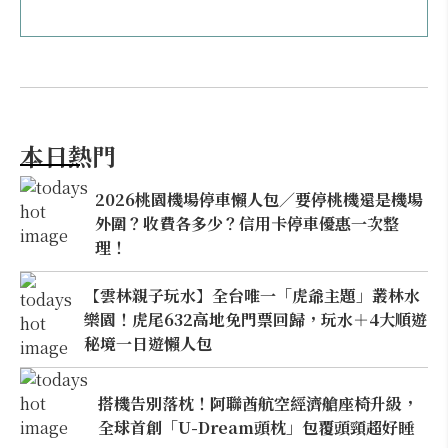
本日熱門
2026桃園機場停車懶人包／要停桃機還是機場
外圍？收費各多少？信用卡停車優惠一次整
理！
【雲林親子玩水】全台唯一「虎爺主題」叢林水
樂園！虎尾632高地免門票回歸，玩水＋4大順遊
秘境一日遊懶人包
搭機告別落枕！阿聯酋航空經濟艙座椅升級，
全球首創「U-Dream頭枕」包覆頭頸超好睡