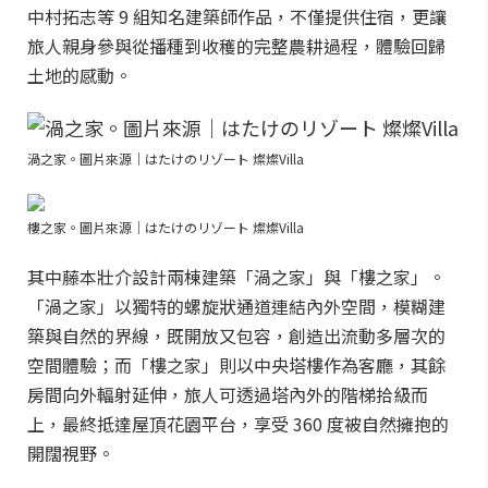
中村拓志等 9 組知名建築師作品，不僅提供住宿，更讓
旅人親身參與從播種到收穫的完整農耕過程，體驗回歸
土地的感動。
渦之家。圖片來源｜はたけのリゾート 燦燦Villa
樓之家。圖片來源｜はたけのリゾート 燦燦Villa
其中藤本壯介設計兩棟建築「渦之家」與「樓之家」。
「渦之家」以獨特的螺旋狀通道連結內外空間，模糊建
築與自然的界線，既開放又包容，創造出流動多層次的
空間體驗；而「樓之家」則以中央塔樓作為客廳，其餘
房間向外輻射延伸，旅人可透過塔內外的階梯拾級而
上，最終抵達屋頂花園平台，享受 360 度被自然擁抱的
開闊視野。