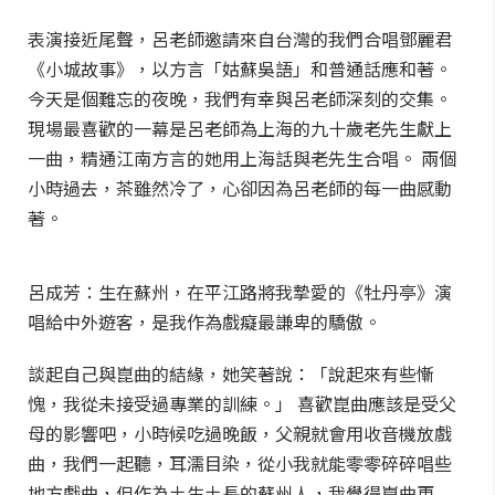
表演接近尾聲，呂老師邀請來自台灣的我們合唱鄧麗君
《小城故事》，以方言「姑蘇吳語」和普通話應和著。
今天是個難忘的夜晚，我們有幸與呂老師深刻的交集。
現場最喜歡的一幕是呂老師為上海的九十歲老先生獻上
一曲，精通江南方言的她用上海話與老先生合唱。 兩個
小時過去，茶雖然冷了，心卻因為呂老師的每一曲感動
著。
呂成芳：生在蘇州，在平江路將我摯愛的《牡丹亭》演
唱給中外遊客，是我作為戲癡最謙卑的驕傲。
談起自己與崑曲的結緣，她笑著說：「說起來有些慚
愧，我從未接受過專業的訓練。」 喜歡崑曲應該是受父
母的影響吧，小時候吃過晚飯，父親就會用收音機放戲
曲，我們一起聽，耳濡目染，從小我就能零零碎碎唱些
地方戲曲，但作為土生土長的蘇州人，我覺得崑曲更