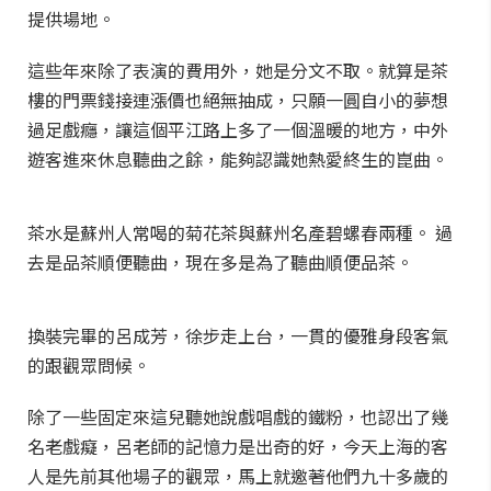
提供場地。
這些年來除了表演的費用外，她是分文不取。就算是茶
樓的門票錢接連漲價也絕無抽成，只願一圓自小的夢想
過足戲癮，讓這個平江路上多了一個溫暖的地方，中外
遊客進來休息聽曲之餘，能夠認識她熱愛終生的崑曲。
茶水是蘇州人常喝的菊花茶與蘇州名產碧螺春兩種。 過
去是品茶順便聽曲，現在多是為了聽曲順便品茶。
換裝完畢的呂成芳，徐步走上台，一貫的優雅身段客氣
的跟觀眾問候。
除了一些固定來這兒聽她說戲唱戲的鐵粉，也認出了幾
名老戲癡，呂老師的記憶力是出奇的好，今天上海的客
人是先前其他場子的觀眾，馬上就邀著他們九十多歲的