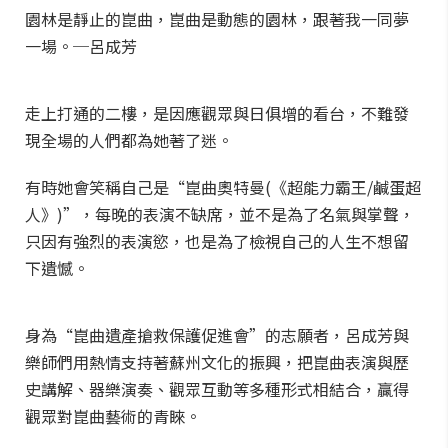
園林是靜止的崑曲，崑曲是動態的園林，跟著我一同夢
一場。─呂成芳
走上打通的二樓，是因應觀眾與日俱增的看台，不難發
現全場的人們都為她著了迷。
有時她會笑稱自己是“崑曲奧特曼(《超能力霸王/鹹蛋超
人》)”，每晚的表演不缺席，並不是為了名氣與掌聲，
只因有強烈的表演慾，也是為了檢視自己的人生不想留
下遺憾。
身為“崑曲遺產搶救保護促進會”的志願者，呂成芳與
樂師們用熱情支持著蘇州文化的振興，把崑曲表演與歷
史講解、器樂演奏、觀眾互動等多種形式相結合，贏得
觀眾對崑曲藝術的青睞。