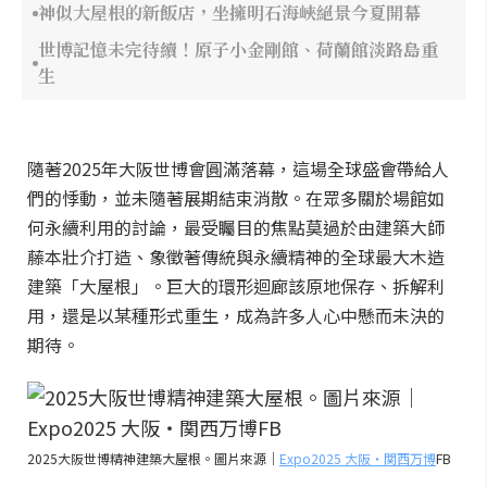
神似大屋根的新飯店，坐擁明石海峽絕景今夏開幕
世博記憶未完待續！原子小金剛館、荷蘭館淡路島重
生
隨著2025年大阪世博會圓滿落幕，這場全球盛會帶給人
們的悸動，並未隨著展期結束消散。在眾多關於場館如
何永續利用的討論，最受矚目的焦點莫過於由建築大師
藤本壯介打造、象徵著傳統與永續精神的全球最大木造
建築「大屋根」。巨大的環形迴廊該原地保存、拆解利
用，還是以某種形式重生，成為許多人心中懸而未決的
期待。
2025大阪世博精神建築大屋根。圖片來源｜
Expo2025 大阪・関西万博
FB