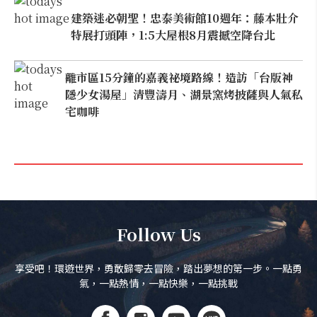
建築迷必朝聖！忠泰美術館10週年：藤本壯介
特展打頭陣，1:5大屋根8月震撼空降台北
離市區15分鐘的嘉義祕境路線！造訪「台版神
隱少女湯屋」清豐濤月、湖景窯烤披薩與人氣私
宅咖啡
Follow Us
享受吧！環遊世界，勇敢歸零去冒險，踏出夢想的第一步。一點勇
氣，一點熱情，一點快樂，一點挑戰