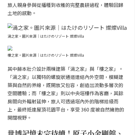
旅人親身參與從播種到收穫的完整農耕過程，體驗回歸
土地的感動。
渦之家。圖片來源｜はたけのリゾート 燦燦Villa
樓之家。圖片來源｜はたけのリゾート 燦燦Villa
其中藤本壯介設計兩棟建築「渦之家」與「樓之家」。
「渦之家」以獨特的螺旋狀通道連結內外空間，模糊建
築與自然的界線，既開放又包容，創造出流動多層次的
空間體驗；而「樓之家」則以中央塔樓作為客廳，其餘
房間向外輻射延伸，旅人可透過塔內外的階梯拾級而
上，最終抵達屋頂花園平台，享受 360 度被自然擁抱的
開闊視野。
世博記憶未完待續！原子小金剛館、