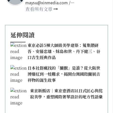
maysu@xinmedia.com /
may860527@gmail.com
查看所有文章
延伸閱讀
東京必訪5棟大師級美學建築：蒐集隈研
吾、安藤忠雄、妹島和世、丹下健三、谷
口吉生經典作品
日本社群瘋找的「蘭獸」是誰？從大阪世
博爆紅到一娃難求，揭開台灣國際蘭展吉
祥物的誕生故事
東京新飯店｜東京壹酒店以日式匠心與侘
寂美學，重塑國際奢華設計的地方性語彙