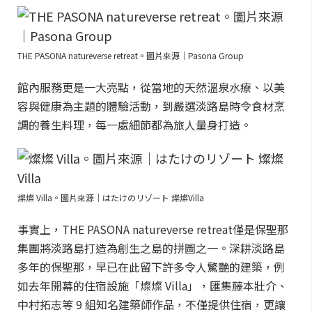
THE PASONA natureverse retreat。圖片來源｜Pasona Group
館內服務更是一大亮點，從當地的天然溫泉水療、以美
容與健康為主題的體驗活動，到嚴選淡路島時令食材烹
調的養生料理，每一處細節都為旅人量身打造。
燦燦 Villa。圖片來源｜はたけのリゾート 燦燦Villa
事實上，THE PASONA natureverse retreat僅是保聖那
集團將淡路島打造為創生之島的拼圖之一。深耕淡路島
多年的保聖那，早已在此留下許多令人驚艷的建築，例
如去年開幕的住宿設施「燦燦 Villa」，匯集藤本壯介、
中村拓志等 9 組知名建築師作品，不僅提供住宿，更讓