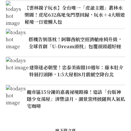
【雲林親子玩水】全台唯一「虎爺主題」叢林水
樂園！虎尾632高地免門票回歸，玩水＋4大順遊
秘境一日遊懶人包
搭機告別落枕！阿聯酋航空經濟艙座椅升級，
全球首創「U-Dream頭枕」包覆頭頸超好睡
建築迷必朝聖！忠泰美術館10週年：藤本壯介
特展打頭陣，1:5大屋根8月震撼空降台北
離市區15分鐘的嘉義祕境路線！造訪「台版神
隱少女湯屋」清豐濤月、湖景窯烤披薩與人氣私
宅咖啡
接下篇文章