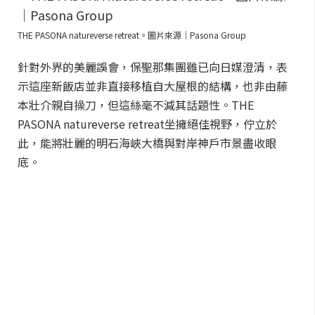
THE PASONA natureverse retreat。圖片來源｜Pasona Group
針對外界的美麗誤會，保聖那集團雖已向日媒澄清，表
示這座新飯店並非直接移植自大屋根的結構，也非由藤
本壯介親自操刀，但這絲毫不減其話題性。THE
PASONA natureverse retreat坐擁絕佳視野，佇立於
此，能將壯麗的明石海峽大橋與對岸神戶市景盡收眼
底。