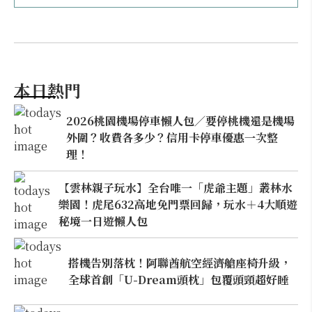
本日熱門
2026桃園機場停車懶人包／要停桃機還是機場
外圍？收費各多少？信用卡停車優惠一次整
理！
【雲林親子玩水】全台唯一「虎爺主題」叢林水
樂園！虎尾632高地免門票回歸，玩水＋4大順遊
秘境一日遊懶人包
搭機告別落枕！阿聯酋航空經濟艙座椅升級，
全球首創「U-Dream頭枕」包覆頭頸超好睡