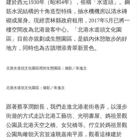
建於西元1930年（昭和4年），俗稱「水道頭」。鋼
筋水泥結構的十角造型特殊，抽水機機房以清水磚
砌成屋身。現經雲林縣政府租用，2017年5月已將一
樓空間改為北港遊客中心。「北港水道頭文化園
區」目前亦規劃成生態園區，是鎮內休憩散步的好
地方，同時也為古蹟增添青翠新景色。
北港水道頭文化園區裡的生態園區；攝影／朱逸文
北港水道頭文化園區；攝影／朱逸文
跟著蔡享潤館長，我們走進北港老街巷弄，以漫步
街遊的方式走訪北港工藝坊、光明書屋、媽祖景觀
公園及北港天空之橋、女兒橋等。佇立於媽祖景觀
公園鳥瞰朝天宮並遠眺嘉南平原，觀看這棟建於