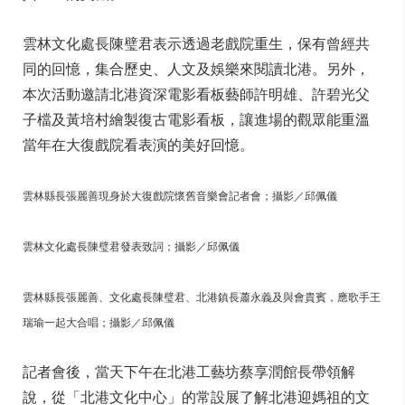
雲林文化處長陳璧君表示透過老戲院重生，保有曾經共
同的回憶，集合歷史、人文及娛樂來閱讀北港。另外，
本次活動邀請北港資深電影看板藝師許明雄、許碧光父
子檔及黃培村繪製復古電影看板，讓進場的觀眾能重溫
當年在大復戲院看表演的美好回憶。
雲林縣長張麗善現身於大復戲院懷舊音樂會記者會；攝影／邱佩儀
雲林文化處長陳璧君發表致詞；攝影／邱佩儀
雲林縣長張麗善、文化處長陳璧君、北港鎮長蕭永義及與會貴賓，應歌手王
瑞瑜一起大合唱；攝影／邱佩儀
記者會後，當天下午在北港工藝坊蔡享潤館長帶領解
說，從「北港文化中心」的常設展了解北港迎媽祖的文