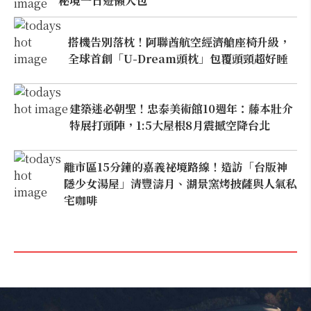
秘境一日遊懶人包
搭機告別落枕！阿聯酋航空經濟艙座椅升級，
全球首創「U-Dream頭枕」包覆頭頸超好睡
建築迷必朝聖！忠泰美術館10週年：藤本壯介
特展打頭陣，1:5大屋根8月震撼空降台北
離市區15分鐘的嘉義祕境路線！造訪「台版神
隱少女湯屋」清豐濤月、湖景窯烤披薩與人氣私
宅咖啡