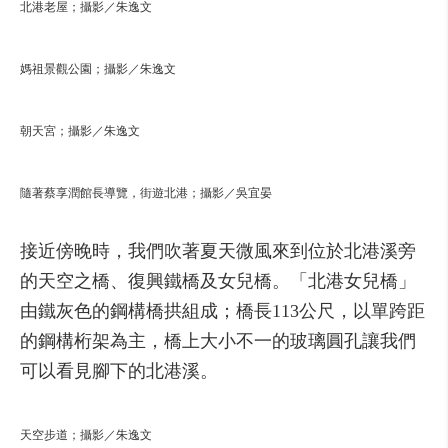
北港老屋；攝影／朱逸文
媽祖景觀公園；攝影／朱逸文
朝天宮；攝影／朱逸文
隨著蔡享潤館長導覽，街遊北港；攝影／吳宜晏
接近傍晚時，我們吹著夏天微風來到位於北港溪旁
的天空之橋、復興鐵橋及女兒橋。「北港女兒橋」
由鐵灰色的鋼構橋拱組成；橋長113公尺，以單跨距
的鋼構桁架為主，橋上大小不一的玻璃圓孔讓我們
可以看見腳下的北港溪。
天空步道；攝影／朱逸文