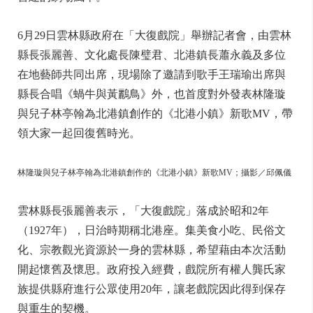
6月29日雲林縣政府在「大復戲院」舉辦記者會，由雲林
縣長張麗善、文化處長陳璧君、北港鎮長蕭永義及多位
在地藝師共同出席，現場除了邀請到歌手王瑞瑜出席與
縣長合唱《蝸牛與黃鸝鳥》外，也首度對外發表林隆璇
與兒子林亭翰為北港鎮創作的《北港小鎮》新歌MV，帶
領大家一起回復舊時光。
林隆璇與兒子林亭翰為北港鎮創作的《北港小鎮》新歌MV；攝影／邱佩儀
雲林縣長張麗善表示，「大復戲院」落成於昭和2年
（1927年），日治時期稱北港座。集美食小吃、民俗文
化、宗教觀光資源於一身的雲林縣，希望藉由本次活動
開起懷舊及懷思。政府投入經費，戲院所有權人龔氏家
族提供縣府進行公眾使用20年，讓老戲院因此得到保存
與重生的契機。