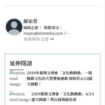
蘇祐萱
編輯企劃。 聯繫請洽：
maysu@xinmedia.com /
may860527@gmail.com
查看所有文章
延伸閱讀
2019年臺灣文博會「文化動動動」一場
擾動文化的大型實驗運動 即將於4/24盛
大開動！
2019臺灣文博會「文化動動動」4/24
盛大開幕！華山展場搶先看