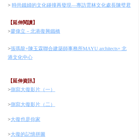
>
時尚鐵婦的文化碰撞再發現—專訪雲林文化處長陳璧君
【延伸閱讀】
>
廖偉立－北港復興鐵橋
>
張瑪龍+陳玉霖聯合建築師事務所MAYU architects+ 北
港文化中心
【延伸資訊】
>
側寫大復影片（一）
>
側寫大復影片（二）
>
大復也是你家
>
大復的記憶拼圖