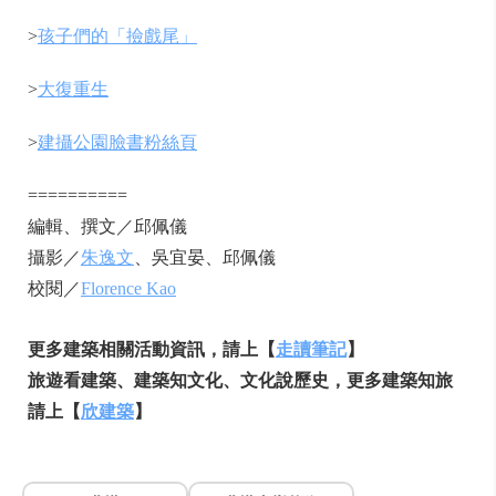
>
孩子們的「撿戲尾」
>
大復重生
>
建攝公園臉書粉絲頁
==========
編輯、撰文／邱佩儀
攝影／
朱逸文
、吳宜晏、邱佩儀
校閱／
Florence Kao
更多建築相關活動資訊，請上【
走讀筆記
】
旅遊看建築、建築知文化、文化說歷史，更多建築知旅
請上【
欣建築
】