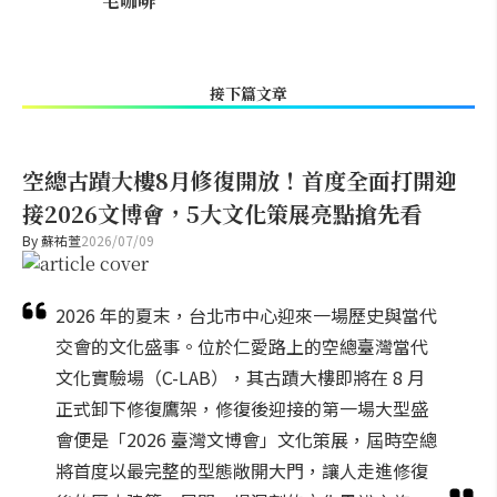
宅咖啡
接下篇文章
空總古蹟大樓8月修復開放！首度全面打開迎
接2026文博會，5大文化策展亮點搶先看
By
蘇祐萱
2026/07/09
2026 年的夏末，台北市中心迎來一場歷史與當代
交會的文化盛事。位於仁愛路上的空總臺灣當代
文化實驗場（C-LAB），其古蹟大樓即將在 8 月
正式卸下修復鷹架，修復後迎接的第一場大型盛
會便是「2026 臺灣文博會」文化策展，屆時空總
將首度以最完整的型態敞開大門，讓人走進修復