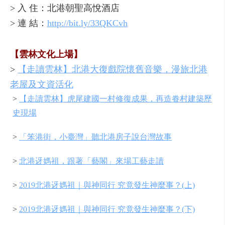
> 入 住：北港朝聖高悅酒店
> 連 結：
http://bit.ly/33QKCvh
【雲林文化上場】
>
【走讀雲林】北港大復戲院懷舊音樂，漫旅北港
老屋及文資活化
>
【走讀雲林】虎尾建國一村修復成果，再造眷村建築歷
史現場
>
「笨港街，小臺灣」聽北港房子說台灣故事
>
北港迓媽祖，跟著「藝閣」來場工藝走讀
>
2019北港迓媽祖｜與神同行 究竟發生神麼事？(上)
>
2019北港迓媽祖｜與神同行 究竟發生神麼事？(下)