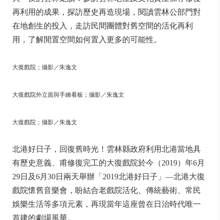
再利用的成果，探訪歷史再造現場，閱讀雲林公部門對
在地創生的投入，走訪民間團體對舊空間的活化再利
用，了解閒置空間如何置入更多的可能性。
大復戲院；攝影／朱逸文
大復戲院外立面與手繪看板；攝影／朱逸文
大復戲院；攝影／朱逸文
北港好日子，回復舊時光！雲林縣政府利用北港當地具
有歷史意義、甫修復完工的大復戲院於今（2019）年6月
29日及6月30日兩天舉辦「2019北港好日子」—北港大復
戲院懷舊音樂會，盼結合老戲院活化、傳統藝術、常民
娛樂生活等多項元素，再現當年這座曾在日治時代唯一
首建的劇場風華。