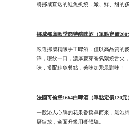
將挪威直送的鮭魚炙燒，嫩、鮮、甜的
挪威那庫歐季節特釀啤酒
（單點定價200
嚴選挪威精釀手工啤酒，僅以高品質的
澤，啜飲一口，濃厚麥芽香氣縈繞舌尖
味，搭配鮭魚餐點，美味加乘最對味！
法國可倫堡1664白啤酒
（單點定價120元
一股沁人心脾的花果香撲鼻而來，氣泡
層綻放，全面升級用餐體驗。