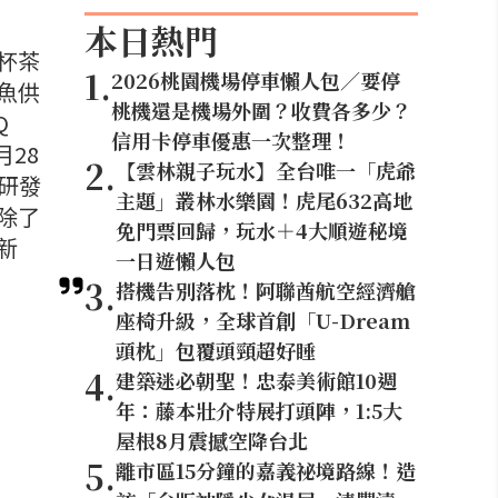
本日熱門
杯茶
1
.
2026桃園機場停車懶人包／要停
魚供
桃機還是機場外圍？收費各多少？
Q
信用卡停車優惠一次整理！
28
2
.
【雲林親子玩水】全台唯一「虎爺
威研發
主題」叢林水樂園！虎尾632高地
除了
免門票回歸，玩水＋4大順遊秘境
新
一日遊懶人包
3
.
搭機告別落枕！阿聯酋航空經濟艙
座椅升級，全球首創「U-Dream
頭枕」包覆頭頸超好睡
4
.
建築迷必朝聖！忠泰美術館10週
年：藤本壯介特展打頭陣，1:5大
屋根8月震撼空降台北
5
.
離市區15分鐘的嘉義祕境路線！造