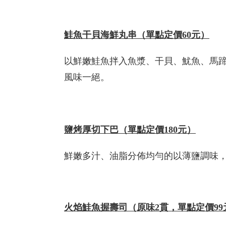
鮭魚干貝海鮮丸串
（單點定價60元）
以鮮嫩鮭魚拌入魚漿、干貝、魷魚、馬
風味一絕。
鹽烤厚切下巴
（單點定價180元）
鮮嫩多汁、油脂分佈均勻的以薄鹽調味
火焰鮭魚握壽司（原味2貫，
單點定價99