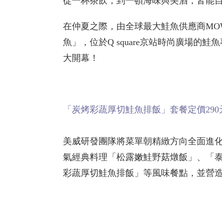
從一杯茶飲，到一頓海味與美酒，皆能
在仲夏之際，由全球最大鮭魚供應商MOWI美
魚」，位於Q square京站時尚廣場的
大開幕！
「炭烤彩蔬厚切鮭魚排飯」套餐定價29
美威研發團隊將菜單朝精緻方向全面進
氣經典料理「松露嫩鮭野菇燉飯」、「
彩蔬厚切鮭魚排飯」等風味餐點，並營造Bi