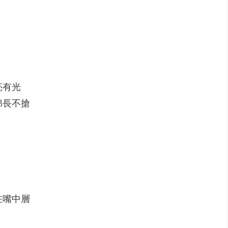
亮有光
綿長不搶
在嘴中層