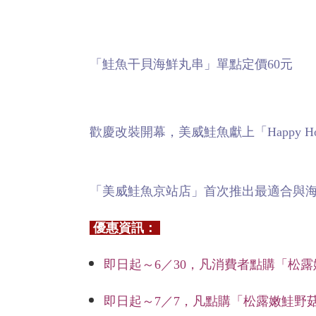
「鮭魚干貝海鮮丸串」單點定價60元
歡慶改裝開幕，美威鮭魚獻上「Happy Hou
「美威鮭魚京站店」首次推出最適合與
優惠資訊：
即日起～6／30，凡消費者點購「松
即日起～7／7，凡點購「松露嫩鮭野