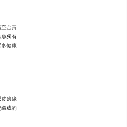
烤至金黃
鮭魚獨有
眾多健康
派皮邊緣
交織成的