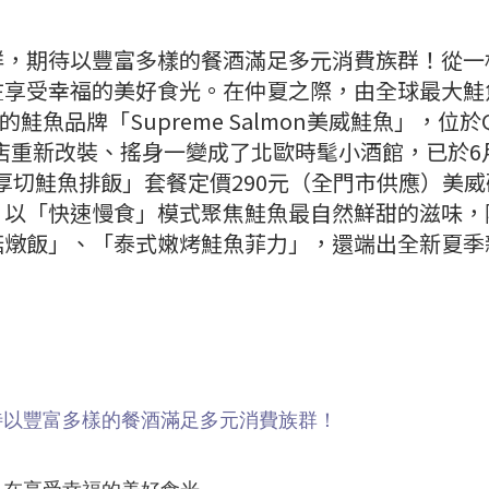
鮮，期待以豐富多樣的餐酒滿足多元消費族群！從一
在享受幸福的美好食光。在仲夏之際，由全球最大鮭
鮭魚品牌「Supreme Salmon美威鮭魚」，位於
賣店重新改裝、搖身一變成了北歐時髦小酒館，已於6月
蔬厚切鮭魚排飯」套餐定價290元（全門市供應）美
，以「快速慢食」模式聚焦鮭魚最自然鮮甜的滋味，
菇燉飯」、「泰式嫩烤鮭魚菲力」，還端出全新夏季
待以豐富多樣的餐酒滿足多元消費族群！