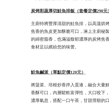
炭烤彩蔬厚切鮭魚排飯
（套餐定價290
主廚特將豐厚清甜的鮭魚排，以高溫烘
焦香的魚皮更加酥脆可口，淋上主廚秘
的綿密脂香，也滿溢馥郁濃厚的炭烤焦
食材足以繽紛您的味蕾。
鮭魚鹹派
（單點定價120元）
將菠菜、培根炒香拌入蛋液，融合大量
香酥可口，內層鬆軟富彈性，大口咬下
濃厚氣息，搭配一口午茶，甘甜滑順的