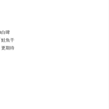
4白啤
「鮭魚干
，更期待