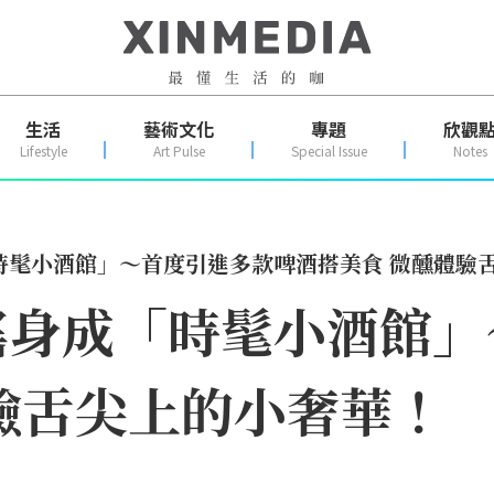
生活
藝術文化
專題
欣觀
Lifestyle
Art Pulse
Special Issue
Notes
時髦小酒館」～首度引進多款啤酒搭美食 微醺體驗
搖身成「時髦小酒館」
驗舌尖上的小奢華！