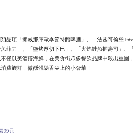
類品項「挪威那庫歐季節特釀啤酒」、「法國可倫堡166
鮭魚菲力」、「鹽烤厚切下巴」、「火焰鮭魚握壽司」、
魚不僅以美酒搭海鮮，在美食街眾多餐飲品牌中殺出重圍
多元消費族群，微醺體驗舌尖上的小奢華！
99元