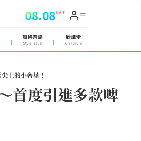
08.08
S A T
點
風格帶路
欣講堂
Style Travel
Xin Forum
舌尖上的小奢華！
～首度引進多款啤