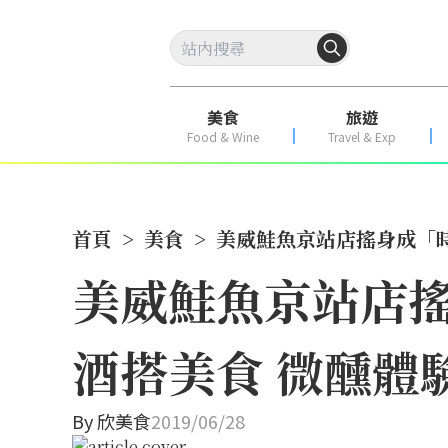
美食
旅遊
Food & Wine
Travel & Exp
首頁
>
美食
>
美威鮭魚京站店搖身成「
美威鮭魚京站店
酒搭美食 微醺體
By
欣美食
2019/06/28