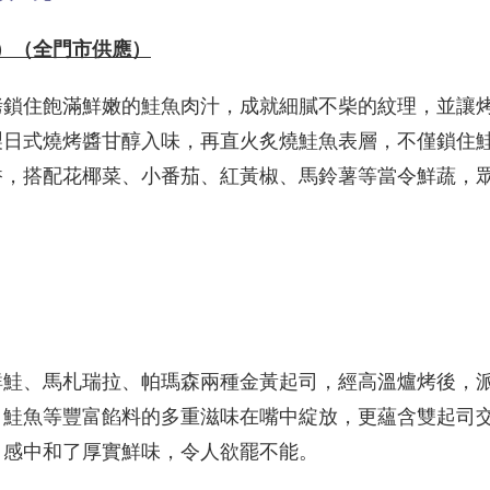
元）（全門市供應）
烤鎖住飽滿鮮嫩的鮭魚肉汁，成就細膩不柴的紋理，並讓
製日式燒烤醬甘醇入味，再直火炙燒鮭魚表層，不僅鎖住
香，搭配花椰菜、小番茄、紅黃椒、馬鈴薯等當令鮮蔬，
鮮鮭、馬札瑞拉、帕瑪森兩種金黃起司，經高溫爐烤後，
，鮭魚等豐富餡料的多重滋味在嘴中綻放，更蘊含雙起司
口感中和了厚實鮮味，令人欲罷不能。