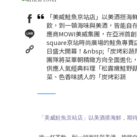
「美威鮭魚京站店」以美酒搭海
飲，到一頓海味與美酒，皆能自
應商MOWI美威集團，在亞洲首創的
square京站時尚廣場的鮭魚專
日盛大開幕！&nbsp;「炭烤彩
團隊將菜單朝精緻方向全面進化
供應人氣經典料理「松露嫩鮭野
菜、色香味誘人的「炭烤彩蔬
「美威鮭魚京站店」以美酒搭海鮮，期