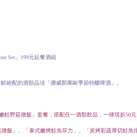
r Set」199元起餐酒組
海鮮絕配的酒類品項「挪威那庫歐季節特釀啤酒」。
露嫩鮭野菇燉飯」套餐，搭配任一酒類飲品，一律現折50元
菇燉飯」、「泰式嫩烤鮭魚菲力」、「炭烤彩蔬厚切鮭魚