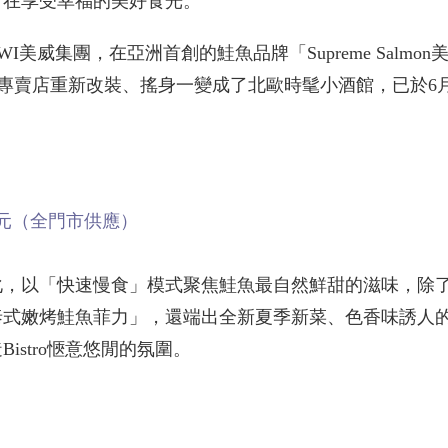
自在享受幸福的美好食光。
威集團，在亞洲首創的鮭魚品牌「Supreme Salmon
鮭魚專賣店重新改裝、搖身一變成了北歐時髦小酒館，已於6月
0元（全門市供應）
化，以「快速慢食」模式聚焦鮭魚最自然鮮甜的滋味，除
泰式嫩烤鮭魚菲力」，還端出全新夏季新菜、色香味誘人
stro愜意悠閒的氛圍。