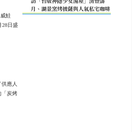
訪「台版神隱少女湯屋」清豐濤
月、湖景窯烤披薩與人氣私宅咖啡
美威鮭
28日盛
了供應人
的「炭烤