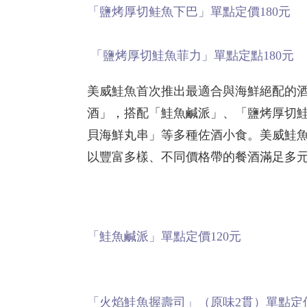
「鹽烤厚切鲑魚下巴」單點定價180元
「鹽烤厚切鮭魚菲力」單點定點180元
美威鮭魚首次推出最適合與海鮮絕配的酒
酒」，搭配「鮭魚鹹派」、「鹽烤厚切
貝海鮮丸串」等多種佐酒小食。美威鮭
以豐富多樣、不同價格帶的餐酒滿足
「鮭魚鹹派」單點定價120元
「火焰鮭魚握壽司」（原味2貫）單點定價