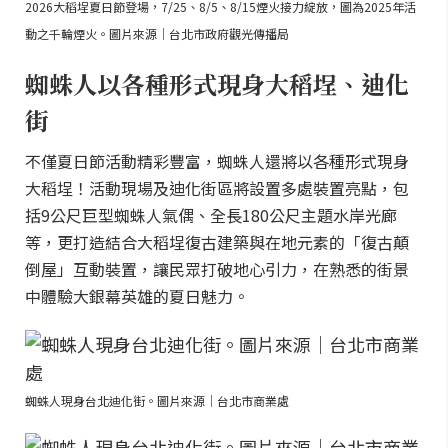
2026大稻埕夏日節登場，7/25、8/5、8/15煙火接力綻放，圖為2025年活
動之千輪煙火。圖片來源｜台北市政府觀光傳播局
蜘蛛人以各種形式現身大稻埕、迪化
街
不僅夏日節活動精彩豐富，蜘蛛人還將以各種形式現身
大稻埕！活動現場及迪化街區將設置多處裝置亮點，包
括9公尺巨型蜘蛛人氣偶、全長180公尺主題水岸光廊
等，更打造結合大稻埕復古建築與在地元素的「復古顛
倒屋」互動裝置，讓民眾打破地心引力，在熟悉的街景
中體驗大銀幕英雄的夏日魅力。
蜘蛛人現身台北迪化街。圖片來源｜台北市商業處