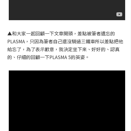
▲和大家一起回顧一下文章開頭，差點被筆者遺忘的
PLASMA，只因為筆者自己還沒騎過三鐵車所以差點把他
給忘了，為了表示歉意，我決定坐下來、好好的、認真
的、仔細的回顧一下PLASMA 5的英姿。