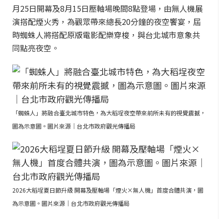
月25日開幕及8月15日壓軸場晚間8點登場，由無人機展
演搭配煙火秀，為觀眾帶來總長20分鐘的夜空饗宴，屆
時蜘蛛人將搭配原版電影配樂穿梭，與台北城市意象共
同點亮夜空。
「蜘蛛人」將融合臺北城市特色，為大稻埕夜空帶來前所未有的視覺震撼，
圖為示意圖。圖片來源｜台北市政府觀光傳播局
2026大稻埕夏日節升級 開幕及壓軸場「煙火×無人機」首度合體共演，圖
為示意圖。圖片來源｜台北市政府觀光傳播局