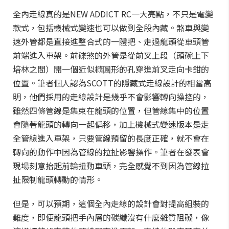
全內走線真的是NEW ADDICT RC一大亮點，不只是電變
款式，包括機械式變速也可以做到全段內藏。煞車與變
速外管都是直接進整合式的一體把、走過龍頭從車頭管
前端進入車架。前碟煞的外管是從前叉上段（頭碗上下
培林之間）開一個近似橢圓形的孔穿進前叉走向卡鉗的
位置。筆者個人認為SCOTT的隱藏式走線設計的相當高
明，他們採用的走線設計是幾乎不會影響轉向操控的，
雖然四條管線是集束在龍頭的位置，但管線集中的位置
會隨著龍頭的轉向一起偏移，加上機械式變速版本是走
全管線進入車架，只要管線預留的長度正確，就不會在
轉向的動作中因為管線的拉扯影響操作。筆者在發表會
現場刻意抬起前輪扭動車頭，完全感覺不到因為管線拉
扯限制龍頭轉動的情形。
但是，可以預期，這個全內走線的設計會對提高組裝的
難度，即便龍頭把手內層的碳纖沒有什麼雜質阻礙，像