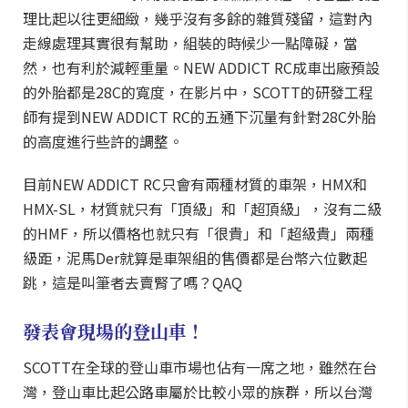
理比起以往更細緻，幾乎沒有多餘的雜質殘留，這對內
走線處理其實很有幫助，組裝的時候少一點障礙，當
然，也有利於減輕重量。NEW ADDICT RC成車出廠預設
的外胎都是28C的寬度，在影片中，SCOTT的研發工程
師有提到NEW ADDICT RC的五通下沉量有針對28C外胎
的高度進行些許的調整。
目前NEW ADDICT RC只會有兩種材質的車架，HMX和
HMX-SL，材質就只有「頂級」和「超頂級」，沒有二級
的HMF，所以價格也就只有「很貴」和「超級貴」兩種
級距，泥馬Der就算是車架組的售價都是台幣六位數起
跳，這是叫筆者去賣腎了嗎？QAQ
發表會現場的登山車！
SCOTT在全球的登山車市場也佔有一席之地，雖然在台
灣，登山車比起公路車屬於比較小眾的族群，所以台灣