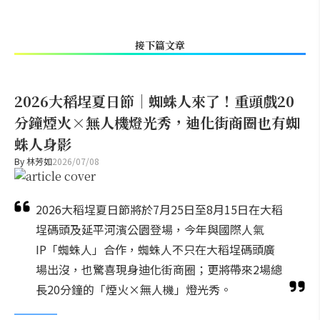
接下篇文章
2026大稻埕夏日節｜蜘蛛人來了！重頭戲20
分鐘煙火×無人機燈光秀，迪化街商圈也有蜘
蛛人身影
By
林芳如
2026/07/08
2026大稻埕夏日節將於7月25日至8月15日在大稻
埕碼頭及延平河濱公園登場，今年與國際人氣
IP「蜘蛛人」合作，蜘蛛人不只在大稻埕碼頭廣
場出沒，也驚喜現身迪化街商圈；更將帶來2場總
長20分鐘的「煙火×無人機」燈光秀。