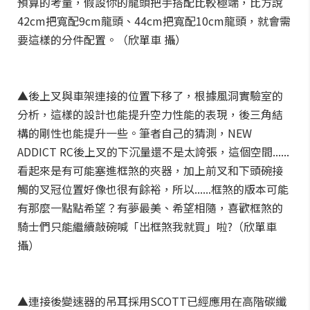
預算的考量，假設你的龍頭把手搭配比較極端，比方說
42cm把寬配9cm龍頭、44cm把寬配10cm龍頭，就會需
要這樣的分件配置。（欣單車 攝）
▲後上叉與車架連接的位置下移了，根據風洞實驗室的
分析，這樣的設計也能提升空力性能的表現，後三角結
構的剛性也能提升一些。筆者自己的猜測，NEW
ADDICT RC後上叉的下沉量還不是太誇張，這個空間......
看起來是有可能塞進框煞的夾器，加上前叉和下頭碗接
觸的叉冠位置好像也很有餘裕，所以......框煞的版本可能
有那麼一點點希望？有夢最美、希望相隨，喜歡框煞的
騎士們只能繼續敲碗喊「出框煞我就買」啦?（欣單車
攝）
▲連接後變速器的吊耳採用SCOTT已經應用在高階碳纖