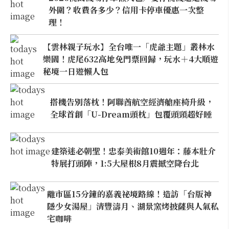
外圍？收費各多少？信用卡停車優惠一次整
理！
【雲林親子玩水】全台唯一「虎爺主題」叢林水
樂園！虎尾632高地免門票回歸，玩水＋4大順遊
秘境一日遊懶人包
搭機告別落枕！阿聯酋航空經濟艙座椅升級，
全球首創「U-Dream頭枕」包覆頭頸超好睡
建築迷必朝聖！忠泰美術館10週年：藤本壯介
特展打頭陣，1:5大屋根8月震撼空降台北
離市區15分鐘的嘉義祕境路線！造訪「台版神
隱少女湯屋」清豐濤月、湖景窯烤披薩與人氣私
宅咖啡