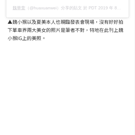
魏華萱
（@huaxuanwei）分享的貼文 於
PDT 2019 年 8月 月 13 日 下午 10:54
▲魏小猴以及夏美本人也親臨發表會現場，沒有好好拍
下單車界兩大美女的照片是筆者不對，特地在此刊上魏
小猴IG上的美照。