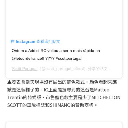
在 Instagram 查看這則貼文
Ontem a Addict RC voltou a ser a mais rápida na
@letourdefrance!! ???? #scottportugal
Scott Portugal
（@scott_portugal_oficial）分享的貼文 於
PDT 20
▲發表會當天現場沒有展出的藍色款式，顏色看起來應
該是這個樣子的。IG上面能搜尋到的這台是Matteo
Trentin的特式版，市售藍色款主要是少了MITCHELTON
SCOTT的車隊標誌和SHIMANO的贊助商標。