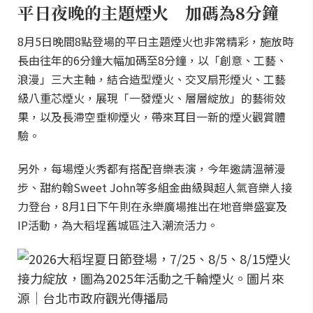
平日夜晚的主題煙火 加碼為8分鐘
8月5日晚間8點登場的平日主題煙火也非常精彩，施放時
長由往年的6分鐘大幅加碼至8分鐘，以「創意、工藝、
浪漫」三大主軸，結合造型煙火、交叉扇形煙火、工藝
級八重芯煙火，展現「一發煙火、層層綻放」的藝術效
果，以及長滯空垂柳煙火，帶來耳目一新的煙火觀賞體
驗。
另外，每場煙火秀都有搭配音樂表演，今年邀請溫蒂漫
步、甜約翰Sweet John等多組金曲級與超人氣音樂人接
力登台，8月1日下午則在永樂廣場推出在地音樂盛宴及
IP活動，為大稻埕舊城區注入潮流活力。