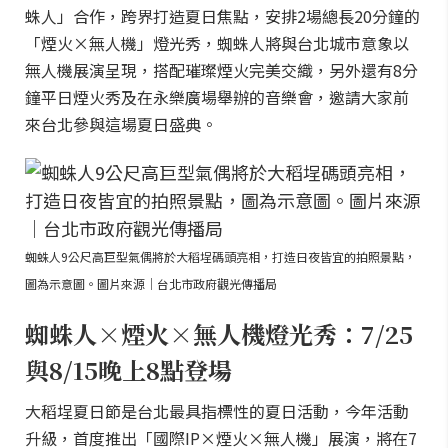
蛛人」合作，跨界打造夏日焦點，安排2場總長20分鐘的
「煙火×無人機」燈光秀，蜘蛛人將與台北城市意象以
無人機展演呈現，搭配璀璨煙火完美交織，另外還有8分
鐘平日煙火秀及在永樂廣場舉辦的音樂會，邀請大家前
來台北參與這場夏日盛典。
蜘蛛人9公尺高巨型氣偶將於大稻埕碼頭亮相，打造日夜皆宜的拍照景點，
圖為示意圖。圖片來源｜台北市政府觀光傳播局
蜘蛛人×煙火×無人機燈光秀：7/25
與8/15晚上8點登場
大稻埕夏日節是台北最具指標性的夏日活動，今年活動
升級，首度推出「國際IP×煙火×無人機」展演，將在7