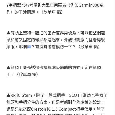
Y字把型也有考量到大型車用碼表（例如Garmin800系
列）的干涉問題。（欣單車 攝）
▲龍頭上蓋和一體把的密合度非常優秀，可以把整個龍
頭和前叉固定的螺絲都遮起來，外觀很簡潔而且看得很
順眼，那個
誰
？有沒有考慮模仿一下？（欣單車 攝）
▲龍頭上蓋是透過卡榫與磁吸輔助的方式固定在龍頭
上。（欣單車 攝）
▲RR iC Stem。除了一體式把手，SCOTT當然也準備了
龍頭和手把分件的方案，但是考慮到全內走線的設計，
還是只能搭配Creston iC 1.5 Compact把手使用。除了