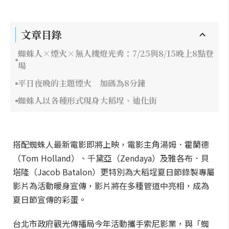
文章目錄
蜘蛛人×煙火×無人機燈光秀：7/25與8/15晚上8點登
場
平日夜晚的主題煙火 加碼為8分鐘
蜘蛛人以各種形式現身大稻埕、迪化街
搭配蜘蛛人最新電影即將上映，電影主角湯姆．霍蘭德
（Tom Holland）、千黛亞（Zendaya）及雅各布．貝
塔隆（Jacob Batalon）更特別為大稻埕夏日節錄製專屬
影片為活動暖身宣傳，影片將在多種管道中亮相，成為
夏日節宣傳的彩蛋。
台北市政府觀光傳播局今年活動攜手索尼影業，與「蜘