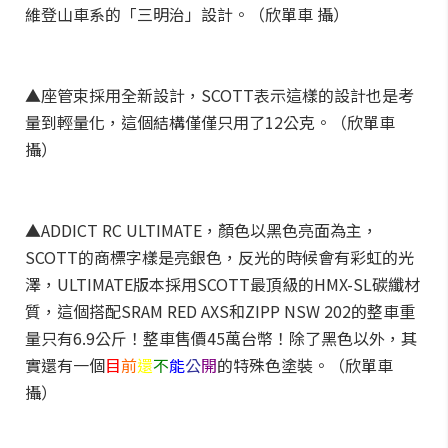
維登山車系的「三明治」設計。（欣單車 攝）
▲座管束採用全新設計，SCOTT表示這樣的設計也是考
量到輕量化，這個結構僅僅只用了12公克。（欣單車
攝）
▲ADDICT RC ULTIMATE，顏色以黑色亮面為主，
SCOTT的商標字樣是亮銀色，反光的時候會有彩虹的光
澤，ULTIMATE版本採用SCOTT最頂級的HMX-SL碳纖材
質，這個搭配SRAM RED AXS和ZIPP NSW 202的整車重
量只有6.9公斤！整車售價45萬台幣！除了黑色以外，其
實還有一個
目
前
還
不
能
公
開
的特殊色塗裝。（欣單車
攝）