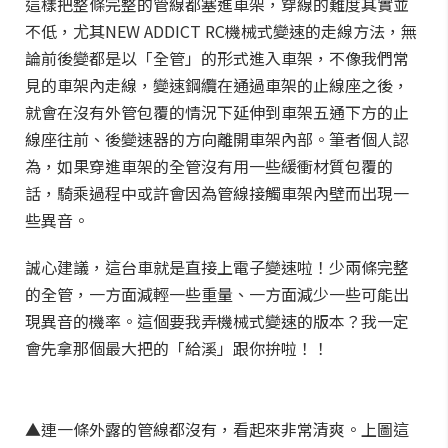
這樣把整條完整的管線都塞進車架，穿線的難度其實並
不低，尤其NEW ADDICT RC機械式變速的走線方法，無
論前後變都是以「全管」的形式進入車架，不像我們常
見的車架內走線，變速鋼纜在通過車架的止線座之後，
就會在沒有外管包覆的情況下延伸到車架五通下方的止
線座往前、後變速器的方向離開車架內部。筆者個人認
為，如果穿進車架的全管沒有用一些緩衝材質包覆的
話，騎乘過程中或許會因為管線接觸車架內壁而出現一
些異音。
誠心建議，這台車就是直接上電子變速啦！少兩條完整
的全管，一方面減輕一些重量、一方面減少一些可能出
現異音的機率。這個要我弄機械式變速的版本？我一定
會先拿那個最大把的「給溪」跟你拚啦！！
▲連一條外露的管線都沒有，看起來非常清爽。上圖這