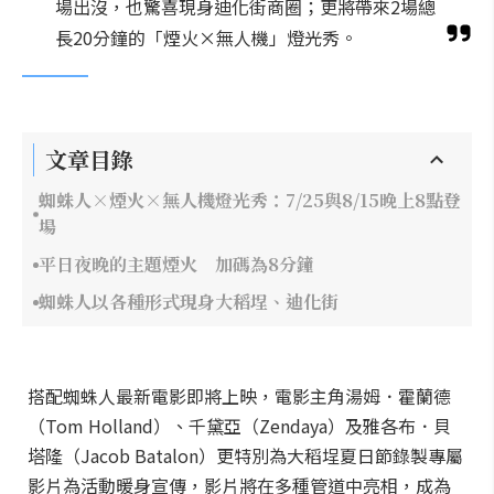
場出沒，也驚喜現身迪化街商圈；更將帶來2場總
長20分鐘的「煙火×無人機」燈光秀。
文章目錄
蜘蛛人×煙火×無人機燈光秀：7/25與8/15晚上8點登
場
平日夜晚的主題煙火 加碼為8分鐘
蜘蛛人以各種形式現身大稻埕、迪化街
搭配蜘蛛人最新電影即將上映，電影主角湯姆．霍蘭德
（Tom Holland）、千黛亞（Zendaya）及雅各布．貝
塔隆（Jacob Batalon）更特別為大稻埕夏日節錄製專屬
影片為活動暖身宣傳，影片將在多種管道中亮相，成為