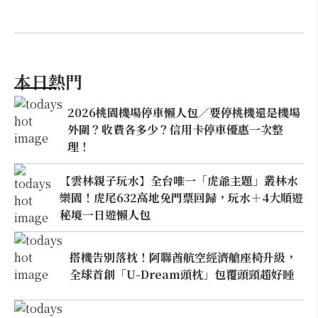
本日熱門
2026桃園機場停車懶人包／要停桃機還是機場
外圍？收費各多少？信用卡停車優惠一次整
理！
【雲林親子玩水】全台唯一「虎爺主題」叢林水
樂園！虎尾632高地免門票回歸，玩水＋4大順遊
秘境一日遊懶人包
搭機告別落枕！阿聯酋航空經濟艙座椅升級，
全球首創「U-Dream頭枕」包覆頭頸超好睡