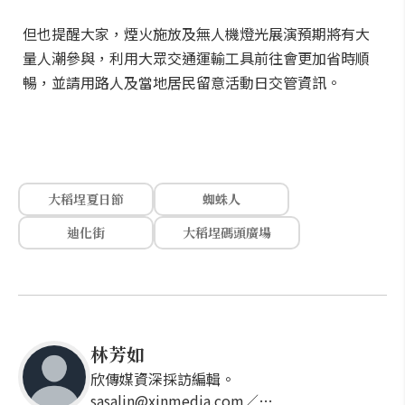
但也提醒大家，煙火施放及無人機燈光展演預期將有大
量人潮參與，利用大眾交通運輸工具前往會更加省時順
暢，並請用路人及當地居民留意活動日交管資訊。
大稻埕夏日節
蜘蛛人
迪化街
大稻埕碼頭廣場
林芳如
欣傳媒資深採訪編輯。
sasalin@xinmedia.com／