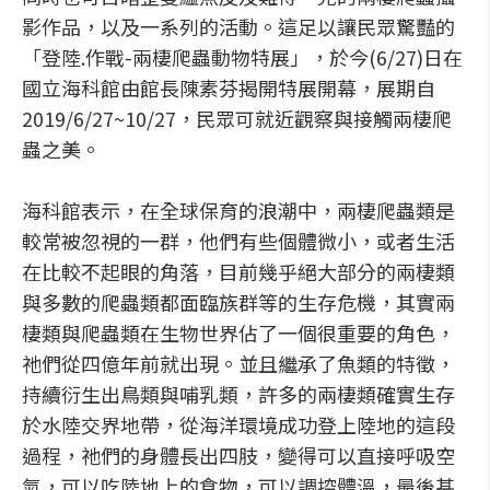
影作品，以及一系列的活動。這足以讓民眾驚豔的
「登陸.作戰-兩棲爬蟲動物特展」，於今(6/27)日在
國立海科館由館長陳素芬揭開特展開幕，展期自
2019/6/27~10/27，民眾可就近觀察與接觸兩棲爬
蟲之美。
海科館表示，在全球保育的浪潮中，兩棲爬蟲類是
較常被忽視的一群，他們有些個體微小，或者生活
在比較不起眼的角落，目前幾乎絕大部分的兩棲類
與多數的爬蟲類都面臨族群等的生存危機，其實兩
棲類與爬蟲類在生物世界佔了一個很重要的角色，
祂們從四億年前就出現。並且繼承了魚類的特徵，
持續衍生出鳥類與哺乳類，許多的兩棲類確實生存
於水陸交界地帶，從海洋環境成功登上陸地的這段
過程，祂們的身體長出四肢，變得可以直接呼吸空
氣，可以吃陸地上的食物，可以調控體溫，最後甚