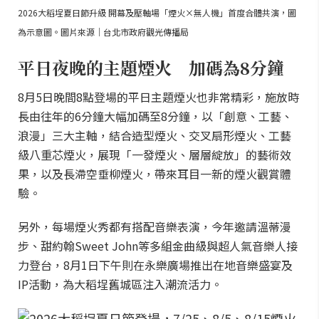
2026大稻埕夏日節升級 開幕及壓軸場「煙火×無人機」首度合體共演，圖
為示意圖。圖片來源｜台北市政府觀光傳播局
平日夜晚的主題煙火 加碼為8分鐘
8月5日晚間8點登場的平日主題煙火也非常精彩，施放時
長由往年的6分鐘大幅加碼至8分鐘，以「創意、工藝、
浪漫」三大主軸，結合造型煙火、交叉扇形煙火、工藝
級八重芯煙火，展現「一發煙火、層層綻放」的藝術效
果，以及長滯空垂柳煙火，帶來耳目一新的煙火觀賞體
驗。
另外，每場煙火秀都有搭配音樂表演，今年邀請溫蒂漫
步、甜約翰Sweet John等多組金曲級與超人氣音樂人接
力登台，8月1日下午則在永樂廣場推出在地音樂盛宴及
IP活動，為大稻埕舊城區注入潮流活力。