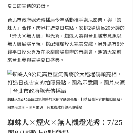
夏日節宣傳的彩蛋。
台北市政府觀光傳播局今年活動攜手索尼影業，與「蜘
蛛人」合作，跨界打造夏日焦點，安排2場總長20分鐘的
「煙火×無人機」燈光秀，蜘蛛人將與台北城市意象以
無人機展演呈現，搭配璀璨煙火完美交織，另外還有8分
鐘平日煙火秀及在永樂廣場舉辦的音樂會，邀請大家前
來台北參與這場夏日盛典。
蜘蛛人9公尺高巨型氣偶將於大稻埕碼頭亮相，打造日夜皆宜的拍照景點，
圖為示意圖。圖片來源｜台北市政府觀光傳播局
蜘蛛人×煙火×無人機燈光秀：7/25
與8/15晚上8點登場