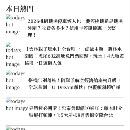
本日熱門
2026桃園機場停車懶人包／要停桃機還是機場
外圍？收費各多少？信用卡停車優惠一次整
理！
【雲林親子玩水】全台唯一「虎爺主題」叢林水
樂園！虎尾632高地免門票回歸，玩水＋4大順遊
秘境一日遊懶人包
搭機告別落枕！阿聯酋航空經濟艙座椅升級，
全球首創「U-Dream頭枕」包覆頭頸超好睡
建築迷必朝聖！忠泰美術館10週年：藤本壯介
特展打頭陣，1:5大屋根8月震撼空降台北