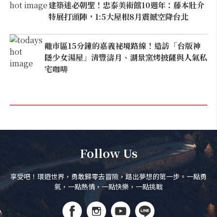
建築迷必朝聖！忠泰美術館10週年：藤本壯介
特展打頭陣，1:5大屋根8月震撼空降台北
離市區15分鐘的嘉義祕境路線！造訪「台版神
隱少女湯屋」清豐濤月、湖景窯烤披薩與人氣私
宅咖啡
Follow Us
享受吧！環遊世界，勇敢歸零去冒險，踏出夢想的第一步。一點勇
氣，一點熱情，一點快樂，一點挑戰