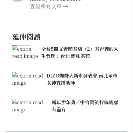
happy21917@gmail.com
查看所有文章
延伸閱讀
全台5間文青喫茶店（2）茶香裡的人
生哲理：台北 臻味茶苑
DIZO蜘蛛人新車發表會 南北單車
女神直播助陣
新年辦年貨／中台灣流行傳統應
有盡有