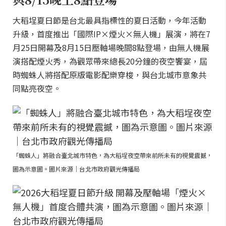
大稻埕夏日節是台北最具指標性的夏日活動，今年活動
升級，首度推出「國際IP×煙火×無人機」展演，將在7
月25日開幕及8月15日壓軸場晚間8點登場，由無人機展
演搭配煙火秀，為觀眾帶來總長20分鐘的夜空饗宴，屆
時蜘蛛人將搭配原版電影配樂穿梭，與台北城市意象共
同點亮夜空。
「蜘蛛人」將融合臺北城市特色，為大稻埕夜空帶來前所未有的視覺震撼，
圖為示意圖。圖片來源｜台北市政府觀光傳播局