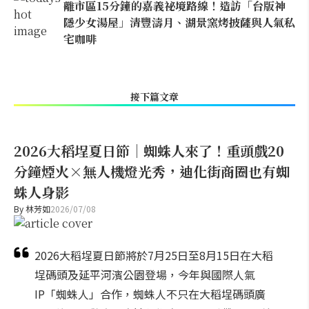
離市區15分鐘的嘉義祕境路線！造訪「台版神
隱少女湯屋」清豐濤月、湖景窯烤披薩與人氣私
宅咖啡
接下篇文章
2026大稻埕夏日節｜蜘蛛人來了！重頭戲20
分鐘煙火×無人機燈光秀，迪化街商圈也有蜘
蛛人身影
By
林芳如
2026/07/08
2026大稻埕夏日節將於7月25日至8月15日在大稻
埕碼頭及延平河濱公園登場，今年與國際人氣
IP「蜘蛛人」合作，蜘蛛人不只在大稻埕碼頭廣