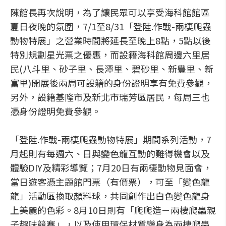
陳館長再次說明，為了讓民眾可以享受海科館館區
夏日夜晚的氛圍，7/1至8/31「登陸.作戰-兩棲爬蟲
動物特展」之營業時間將延長至晚上8點，5點以後
特別規劃星光票之優惠，而設籍海科館周邊六里居
民(八斗里、砂子里、長潭里、碧砂里、新豐里、新
富里)開展後兩周可設籍的身份證明享有免費參觀，
另外，設籍基隆市及新北市瑞芳區居民，每周三也
憑身份證明免費參觀。
「登陸.作戰-兩棲爬蟲動物特展」期間系列活動，7
月起則有每週六、日與變色龍互動的難得機會以及
體驗DIY及精彩導覽；7月20日有兩棲動物見面會，
當日遊客憑主題館門票（有價票），可至「變色龍
龍」活動區換取顏料球，共同創作出白色變色龍身
上美麗的色彩。8月10日則有「爬爬造－兩棲爬蟲親
子趣味競賽」，以及使用環保材質變身為兩棲爬蟲