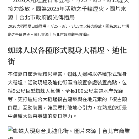
2026大稻埕夏日節登場，7/25、8/5、8/15煙火接力綻放，圖為2025年活
動之千輪煙火。圖片來源｜台北市政府觀光傳播局
蜘蛛人以各種形式現身大稻埕、迪化
街
不僅夏日節活動精彩豐富，蜘蛛人還將以各種形式現身
大稻埕！活動現場及迪化街區將設置多處裝置亮點，包
括9公尺巨型蜘蛛人氣偶、全長180公尺主題水岸光廊
等，更打造結合大稻埕復古建築與在地元素的「復古顛
倒屋」互動裝置，讓民眾打破地心引力，在熟悉的街景
中體驗大銀幕英雄的夏日魅力。