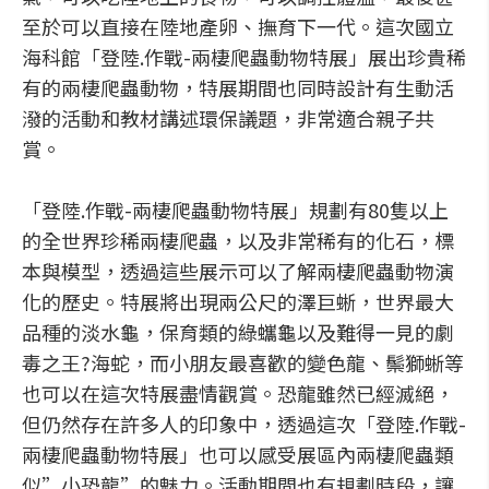
至於可以直接在陸地產卵、撫育下一代。這次國立
海科館「登陸.作戰-兩棲爬蟲動物特展」展出珍貴稀
有的兩棲爬蟲動物，特展期間也同時設計有生動活
潑的活動和教材講述環保議題，非常適合親子共
賞。
「登陸.作戰-兩棲爬蟲動物特展」規劃有80隻以上
的全世界珍稀兩棲爬蟲，以及非常稀有的化石，標
本與模型，透過這些展示可以了解兩棲爬蟲動物演
化的歷史。特展將出現兩公尺的澤巨蜥，世界最大
品種的淡水龜，保育類的綠蠵龜以及難得一見的劇
毒之王?海蛇，而小朋友最喜歡的變色龍、鬃獅蜥等
也可以在這次特展盡情觀賞。恐龍雖然已經滅絕，
但仍然存在許多人的印象中，透過這次「登陸.作戰-
兩棲爬蟲動物特展」也可以感受展區內兩棲爬蟲類
似”小恐龍”的魅力。活動期間也有規劃時段，讓