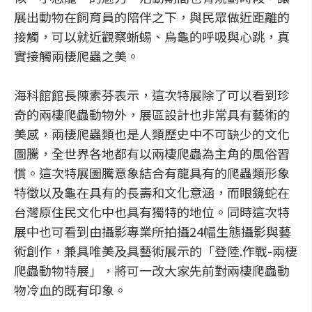
展出動物在飼育員的陪伴之下，與民眾做近距離的
接觸，可以就近觀察蜥蜴、烏龜的呼吸與心跳，真
實接觸兩棲爬蟲之美。
海科館館長陳素芬表示，這次特展除了可以看到珍
奇的兩棲爬蟲動物外，展區設計也非常具有藝術的
美感，兩棲爬蟲類也是人類歷史中不可缺少的文化
圖騰，全世界各地都有以兩棲爬蟲為主角的風俗習
慣。這次特展圖騰意象結合有龍具有的爬蟲類形象
特徵以及龜在具有的長壽和文化意涵，而眼鏡蛇在
台灣原住民文化中也具有獨特的地位。同時這次特
展中也可看到由攝影專業所拍攝24幅生態攝影與藝
術創作，兼具唯美及具藝術展示的「登陸.作戰-兩棲
爬蟲動物特展」，將可一改大家先前對兩棲爬蟲動
物冷血的既有印象。