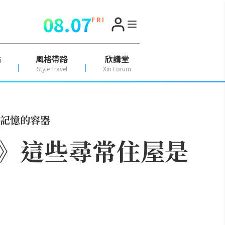
08.07
F R I
點
風格帶路
欣講堂
Style Travel
Xin Forum
記憶的容器
》這些尋常住屋是