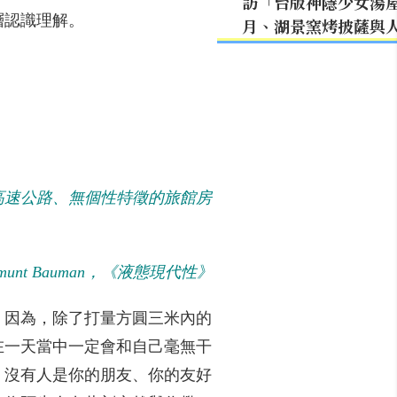
訪「台版神隱少女湯
層認識理解。
月、湖景窯烤披薩與
、高速公路、無個性特徵的旅館房
gmunt Bauman，《液態現代性》
，因為，除了打量方圓三米內的
在一天當中一定會和自己毫無干
」沒有人是你的朋友、你的友好