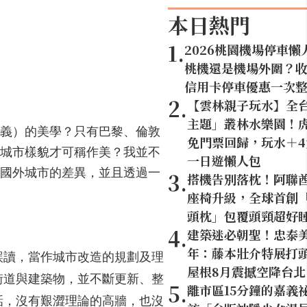
本日熱門
1
.
2026桃園機場停車懶
桃機還是機場外圍？
信用卡停車優惠一次
2
.
【雲林親子玩水】全
主題」叢林水樂園！虎
義）的美學？只有巴黎、倫敦
免門票回歸，玩水＋
城市樣貌才可稱作美？我並不
一日遊懶人包
國外城市的差異，並且透過一
3
.
搭機告別落枕！阿聯
座椅升級，全球首創「U
頭枕」包覆頭頸超好
4
.
建築迷必朝聖！忠泰美
年：藤本壯介特展打頭
誤讀，當作城市改造的規劃及理
屋根8月震撼空降台北
街道與建築物，並不斷更新、整
5
.
離市區15分鐘的嘉義
話，沒有艱澀理論的高牆，也沒