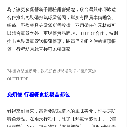
為了讓更多露營新手體驗露營樂趣，欣台灣與雄獅旅遊
合作推出免裝備熱氣球露營團，幫所有團員準備睡袋、
帳蓬、野炊餐具等露營所需設備，不用帶任何器材就可
以體會露營之外，更與優質品牌OUTTHERE合作，特別
推出免裝備露營送帳蓬優惠，團員們分組入住的這頂帳
篷，行程結束就直接可以帶回家！
?本圖為型號參考，款式顏色以現場為準／圖片來源：
OUTTHERE
免煩惱
行程餐食接駁全都包
難得來到台東，當然要試試當地的風味美食，也要走訪
特色景點。在兩天行程中，除了【熱氣球盛會】、【體
驗露營】之外，還會造訪【布農部落】、【關山米國學