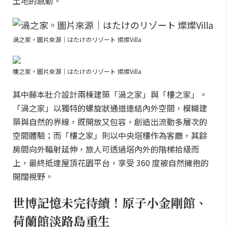
土地的感動。
渦之家。圖片來源｜はたけのリゾート 燦燦Villa
樓之家。圖片來源｜はたけのリゾート 燦燦Villa
其中藤本壯介設計兩棟建築「渦之家」與「樓之家」。
「渦之家」以獨特的螺旋狀通道連結內外空間，模糊建
築與自然的界線，既開放又包容，創造出流動多層次的
空間體驗；而「樓之家」則以中央塔樓作為客廳，其餘
房間向外輻射延伸，旅人可透過塔內外的階梯拾級而
上，最終抵達屋頂花園平台，享受 360 度被自然擁抱的
開闊視野。
世博記憶未完待續！原子小金剛館、
荷蘭館淡路島重生