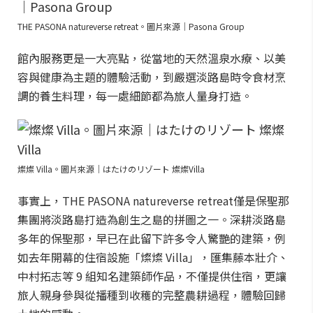
THE PASONA natureverse retreat。圖片來源｜Pasona Group
館內服務更是一大亮點，從當地的天然溫泉水療、以美
容與健康為主題的體驗活動，到嚴選淡路島時令食材烹
調的養生料理，每一處細節都為旅人量身打造。
燦燦 Villa。圖片來源｜はたけのリゾート 燦燦Villa
事實上，THE PASONA natureverse retreat僅是保聖那
集團將淡路島打造為創生之島的拼圖之一。深耕淡路島
多年的保聖那，早已在此留下許多令人驚艷的建築，例
如去年開幕的住宿設施「燦燦 Villa」，匯集藤本壯介、
中村拓志等 9 組知名建築師作品，不僅提供住宿，更讓
旅人親身參與從播種到收穫的完整農耕過程，體驗回歸