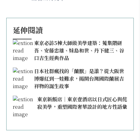
延伸閱讀
東京必訪5棟大師級美學建築：蒐集隈研
吾、安藤忠雄、妹島和世、丹下健三、谷
口吉生經典作品
日本社群瘋找的「蘭獸」是誰？從大阪世
博爆紅到一娃難求，揭開台灣國際蘭展吉
祥物的誕生故事
東京新飯店｜東京壹酒店以日式匠心與侘
寂美學，重塑國際奢華設計的地方性語彙