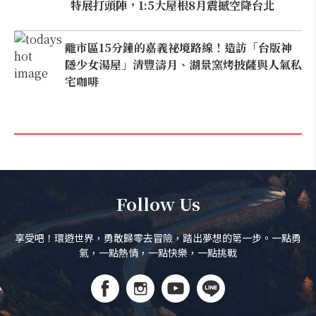
特展打頭陣，1:5大屋根8月震撼空降台北
離市區15分鐘的嘉義祕境路線！造訪「台版神
隱少女湯屋」清豐濤月、湖景窯烤披薩與人氣私
宅咖啡
Follow Us
享受吧！環遊世界，勇敢歸零去冒險，踏出夢想的第一步。一點勇
氣，一點熱情，一點快樂，一點挑戰