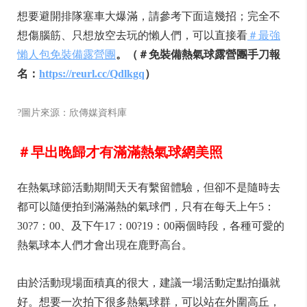
想要避開排隊塞車大爆滿，請參考下面這幾招；完全不
想傷腦筋、只想放空去玩的懶人們，可以直接看
＃最強
懶人包免裝備露營團
。（＃免裝備熱氣球露營團手刀報
名：
https://reurl.cc/Qdlkgq
）
?圖片來源：欣傳媒資料庫
＃早出晚歸才有滿滿熱氣球網美照
在熱氣球節活動期間天天有繫留體驗，但卻不是隨時去
都可以隨便拍到滿滿熱的氣球們，只有在每天上午5：
30?7：00、及下午17：00?19：00兩個時段，各種可愛的
熱氣球本人們才會出現在鹿野高台。
由於活動現場面積真的很大，建議一場活動定點拍攝就
好。想要一次拍下很多熱氣球群，可以站在外圍高丘，