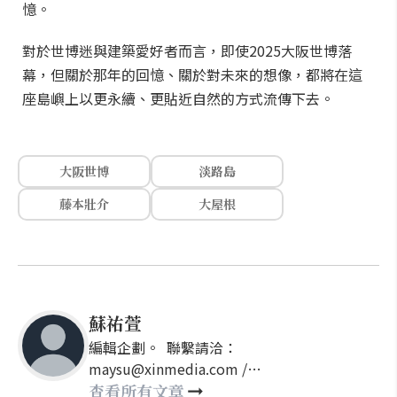
憶。
對於世博迷與建築愛好者而言，即使2025大阪世博落
幕，但關於那年的回憶、關於對未來的想像，都將在這
座島嶼上以更永續、更貼近自然的方式流傳下去。
大阪世博
淡路島
藤本壯介
大屋根
蘇祐萱
編輯企劃。 聯繫請洽：
maysu@xinmedia.com /
may860527@gmail.com
查看所有文章