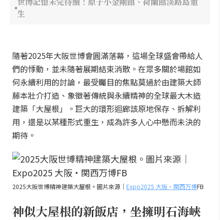
世博記憶未完待續！原子小金剛館、荷蘭館淡路島重
生
隨著2025年大阪世博會圓滿落幕，這場全球盛會帶給人
們的悸動，並未隨著展期結束消散。在眾多關於場館如
何永續利用的討論，最受矚目的焦點莫過於由建築大師
藤本壯介打造、象徵著傳統與永續精神的全球最大木造
建築「大屋根」。巨大的環形迴廊該原地保存、拆解利
用，還是以某種形式重生，成為許多人心中懸而未決的
期待。
2025大阪世博精神建築大屋根。圖片來源｜
Expo2025 大阪・関西万博
FB
神似大屋根的新飯店，坐擁明石海峽