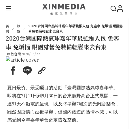
搜尋
首
旅
2020台灣國際熱氣球嘉年華最強懶人包 免塞車 免煩惱 跟團露
>
>
頁
遊
營免裝備輕鬆來去台東
2020台灣國際熱氣球嘉年華最強懶人包 免塞
車 免煩惱 跟團露營免裝備輕鬆來去台東
By
欣台灣
2020/06/22
夏日最夯、最受矚目的活動「臺灣國際熱氣球嘉年華」
即將在7月11日到8月30日於台東鹿野高台正式展開，一
連51天不斷電的呈現，以及將舉辦7場次的光雕音樂會，
雖然因疫情而延後舉辦，但國內旅遊的熱情不減，可以
感受到今年嘉年華會必定盛況空前。