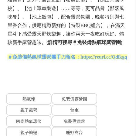
校】、【池上單車樂遊】……等等，更可品嘗【部落風
味餐】、【池上飯包】，配合露營氛圍，晚餐特別與七
里香合作，供應精緻新鮮的【特製BBQ組合】，在滿天
星斗下感受露天野炊樂趣，讓你兩天一夜吃好玩好、體
驗新手露營趣味。
(詳情可搜尋＃免裝備熱氣球露營團)
＃免裝備熱氣球露營團手刀報名：https://reurl.cc/Qdlkgq
熱氣球
免裝備露營團
親子露營
台東
國際熱氣球節
免裝備露營
親子旅遊
鹿野高台