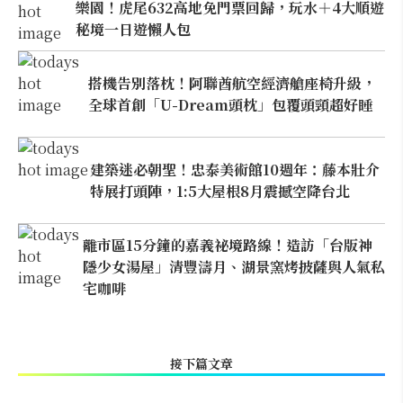
樂園！虎尾632高地免門票回歸，玩水＋4大順遊
秘境一日遊懶人包
搭機告別落枕！阿聯酋航空經濟艙座椅升級，
全球首創「U-Dream頭枕」包覆頭頸超好睡
建築迷必朝聖！忠泰美術館10週年：藤本壯介
特展打頭陣，1:5大屋根8月震撼空降台北
離市區15分鐘的嘉義祕境路線！造訪「台版神
隱少女湯屋」清豐濤月、湖景窯烤披薩與人氣私
宅咖啡
接下篇文章