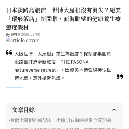
日本淡路島旅宿｜世博大屋根沒有消失？絕美
「環形飯店」新開幕，面海眺望的健康養生療
癒度假村
By
蘇祐萱
2026/07/08
大阪世博「大屋根」重生為飯店？保聖那集團於
淡路島打造全新旅宿「THE PASONA
natureverse retreat」，因優美木造弧線神似世
博地標，意外掀起熱議。
文章目錄
神似大屋根的新飯店，坐擁明石海峽絕景今夏開幕