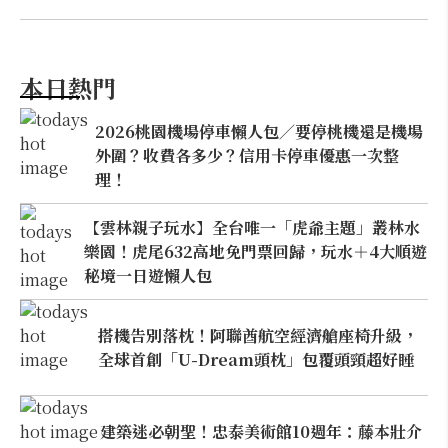
本日熱門
2026桃園機場停車懶人包／要停桃機還是機場
外圍？收費各多少？信用卡停車優惠一次整
理！
【雲林親子玩水】全台唯一「虎爺主題」叢林水
樂園！虎尾632高地免門票回歸，玩水＋4大順遊
秘境一日遊懶人包
搭機告別落枕！阿聯酋航空經濟艙座椅升級，
全球首創「U-Dream頭枕」包覆頭頸超好睡
建築迷必朝聖！忠泰美術館10週年：藤本壯介