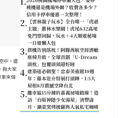
1
.
2026桃園機場停車懶人包／要停
桃機還是機場外圍？收費各多少？
信用卡停車優惠一次整理！
2
.
【雲林親子玩水】全台唯一「虎爺
主題」叢林水樂園！虎尾632高地
免門票回歸，玩水＋4大順遊秘境
一日遊懶人包
3
.
搭機告別落枕！阿聯酋航空經濟艙
座椅升級，全球首創「U-Dream
空中，還
頭枕」包覆頭頸超好睡
，與大家
4
.
建築迷必朝聖！忠泰美術館10週
單車來個
年：藤本壯介特展打頭陣，1:5大
屋根8月震撼空降台北
5
.
離市區15分鐘的嘉義祕境路線！造
訪「台版神隱少女湯屋」清豐濤
月、湖景窯烤披薩與人氣私宅咖啡