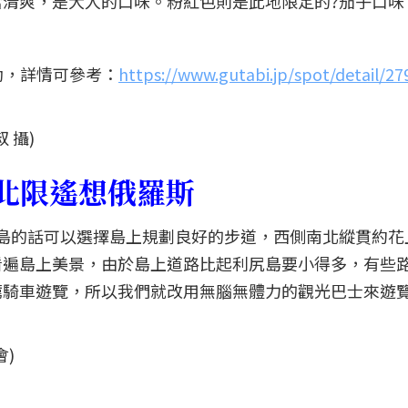
清爽，是大人的口味。粉紅色則是此地限定的?茄子口味
動，詳情可參考：
https://www.gutabi.jp/spot/detail/27
 攝)
最北限遙想俄羅斯
島的話可以選擇島上規劃良好的步道，西側南北縱貫約花
看遍島上美景，由於島上道路比起利尻島要小得多，有些
騎車遊覽，所以我們就改用無腦無體力的觀光巴士來遊覽
)