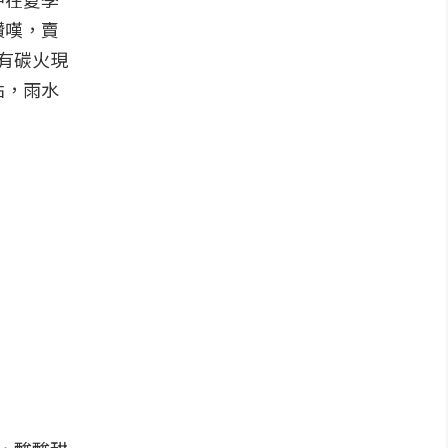
讚嘆，賣
有碳火現
點，雨水