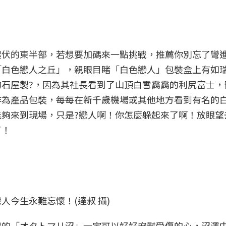
起伏的東半部，若想要加碼來一點挑戰，推薦你別忘了彎
「白色戀人之丘」，親眼目睹「白色戀人」包裝盒上有如
石屋製?，因為其社長看到了山頂白雪靄靄的利尻富士，
作為產品包裝，每每在新千歲機場或其他地方看到有名的
夠來到現場，只是?戀人啊！你怎麼躲起來了啊！放眼望
了！
今生永難忘懷！(達叔 攝)
處的「オタトマリ沼」一定可以好好安慰受傷的心，沼澤