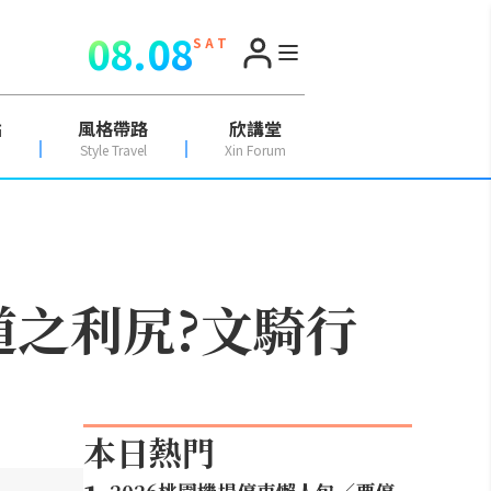
08.08
S A T
點
風格帶路
欣講堂
Style Travel
Xin Forum
海道之利尻?文騎行
本日熱門