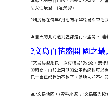
▲綠色的熊竹口味，帶點焙茶香味！相當
甜女性最愛。(達叔 攝)
?利尻島在每年8月也有舉辦環島單車活
▲夏天的北海道到處都是花朵盛開。(達叔
?文島百花盛開 國之
?文島島型細長，沒有環島的公路，要環
的時間，再加上東側的公車系統也可以
巴士會車都稍嫌不夠了，當地人並不推薦
▲?文島地圖。(資料來源；?文島觀光協會