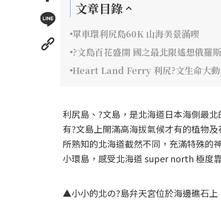
文章目錄
單車環利尻島60K 山海美景滿喫
?文島百花盛開 國之最北限遙想俄羅
Heart Land Ferry 利尻?文生命大
利尻島、?文島，是北海道日本海側最北
有?文島上開滿高海拔氣候才有的植物及
所熟知的北海道截然不同，充滿特殊的
小環島，感受北海道 super north 
▲小小的北の?島弁天宮位於海邊礁石上，