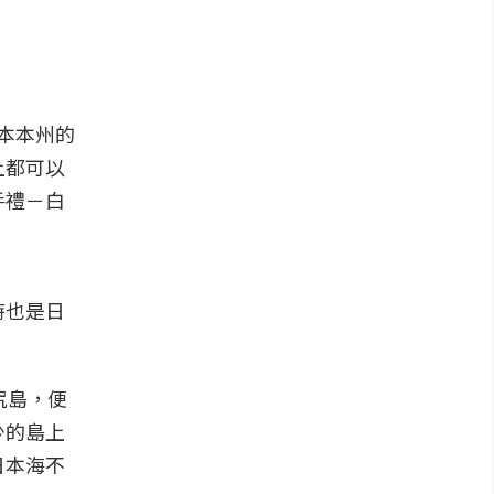
本本州的
上都可以
手禮－白
時也是日
尻島，便
少的島上
日本海不