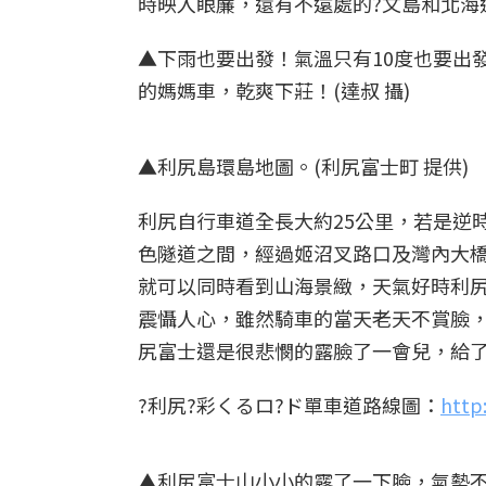
時映入眼簾，還有不遠處的?文島和北海
▲下雨也要出發！氣溫只有10度也要出
的媽媽車，乾爽下莊！(達叔 攝)
▲利尻島環島地圖。(利尻富士町 提供)
利尻自行車道全長大約25公里，若是逆
色隧道之間，經過姬沼叉路口及灣內大
就可以同時看到山海景緻，天氣好時利
震懾人心，雖然騎車的當天老天不賞臉，
尻富士還是很悲憫的露臉了一會兒，給
?利尻?彩くるロ?ド單車道路線圖：
http:
▲利尻富士山小小的露了一下臉，氣勢不