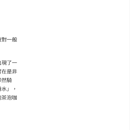
坡對一般
出現了一
實在是非
即然騎
湧水」，
泡茶泡咖