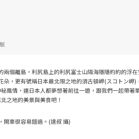
斯
動脈
的兩個離島，利尻島上的利尻富士山隔海隱隱約約的浮在
花朵，更有號稱日本最北限之地的須古頓岬(スコトン岬)
神秘風情，連日本人都夢想著前往一遊，跟我們一起帶著
極度靠北之地的美景與美食吧！
開車很容易錯過。(達叔 攝)