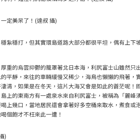
定美呆了！(達叔 攝)
，穩紮穩打，但其實環島道路大部分都很平坦，偶有上下
，厚重的烏雲抑鬱的籠罩著北日本海，利尻富士山雖然只
此的平靜，來往的車輛緩慢又稀少，海鳥也懶懶的飛著，
許淒清，如果是在冬天，這片大海又會是如此的蒼茫呢！
！島上的東南方有一處泉水來自利尻富士，被稱為「麗峰
要喝上幾口，當地居民還會拿著好多空桶來取水，煮食或
他喝個飽才不枉來此一遭！
攝)