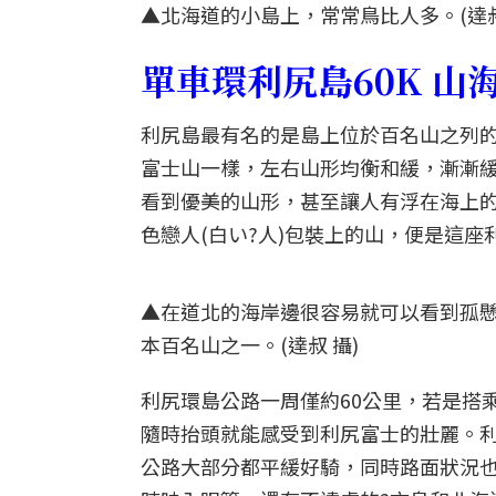
▲北海道的小島上，常常鳥比人多。(達叔
單車環利尻島60K 山
利尻島最有名的是島上位於百名山之列的
富士山一樣，左右山形均衡和緩，漸漸
看到優美的山形，甚至讓人有浮在海上
色戀人(白い?人)包裝上的山，便是這座
▲在道北的海岸邊很容易就可以看到孤
本百名山之一。(達叔 攝)
利尻環島公路一周僅約60公里，若是搭
隨時抬頭就能感受到利尻富士的壯麗。
公路大部分都平緩好騎，同時路面狀況