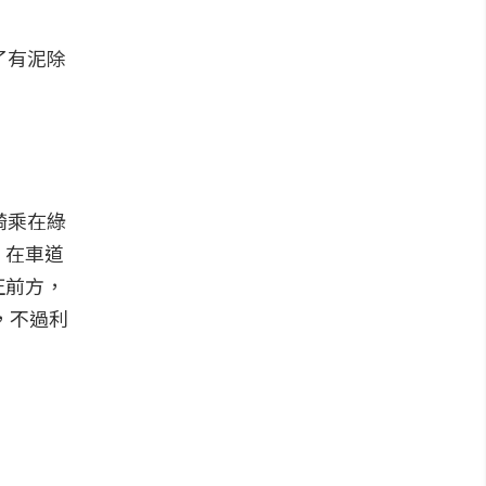
了有泥除
騎乘在綠
，在車道
正前方，
，不過利