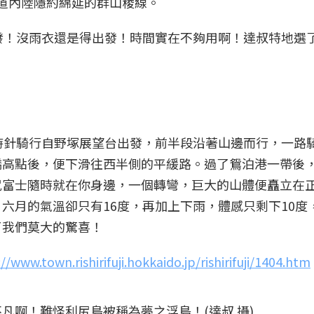
道內陸隱約綿延的群山稜線。
發！沒雨衣還是得出發！時間實在不夠用啊！達叔特地選
時針騎行自野塚展望台出發，前半段沿著山邊而行，一路
橋高點後，便下滑往西半側的平緩路。過了鴛泊港一帶後
尻富士隨時就在你身邊，一個轉彎，巨大的山體便矗立在
六月的氣溫卻只有16度，再加上下雨，體感只剩下10度
了我們莫大的驚喜！
//www.town.rishirifuji.hokkaido.jp/rishirifuji/1404.htm
凡啊！難怪利尻島被稱為夢之浮島！(達叔 攝)