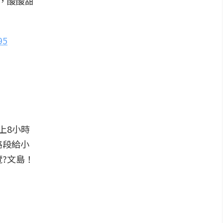
，酸酸甜
95
上8小時
路段給小
?文島！