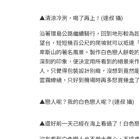
▲清涼冷洌，喝了再上！(達叔 攝)
沿著環島公路繼續騎行，回到地形較為
望台，短短幾百公尺的爬坡就可以抵達
卑斯山的著名風景。製作白色戀人餅乾的
深刻的印象，便決定用所看到的絕景來
人，只覺得包裝設計別緻，沒想到竟然能
雲霧繚繞，只好到機場時再多怒買幾盒
▲戀人呢？我的白色戀人呢？(達叔 攝)
▲還好前一天己經在海上看過了！白色戀人
沒有看到白色戀人也不用太傷心，不遠