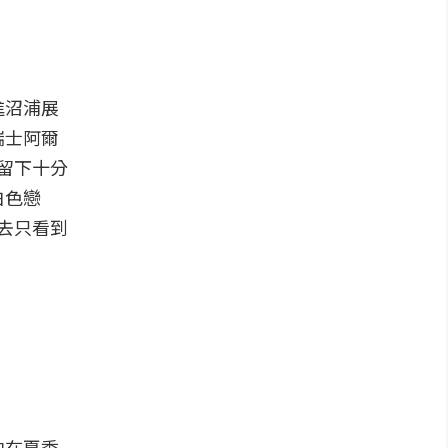
進沼浦展
瑞士阿爾
留下十分
白色戀
去只看到
中在夏季