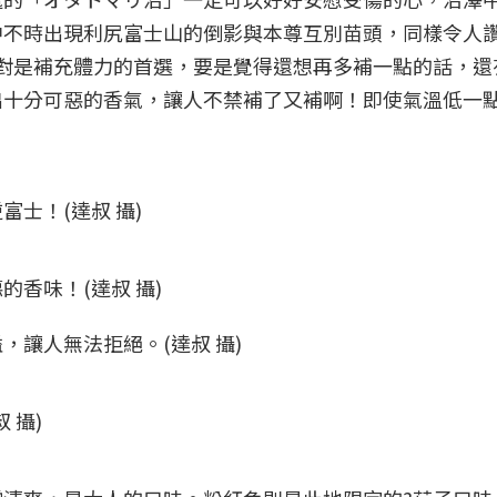
中不時出現利尻富士山的倒影與本尊互別苗頭，同樣令人
對是補充體力的首選，要是覺得還想再多補一點的話，還
出十分可惡的香氣，讓人不禁補了又補啊！即使氣溫低一
士！(達叔 攝)
香味！(達叔 攝)
讓人無法拒絕。(達叔 攝)
 攝)