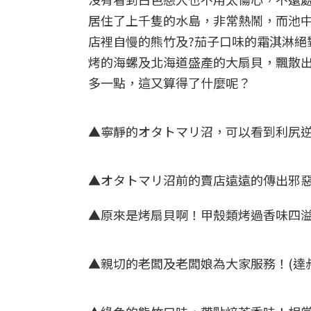
居住了上千隻的水島，非常熱鬧，而池
店裡自慢的熊竹及?茄子口味的霜淇淋絕
烤的海螺及北海道盛產的大扇貝，飄散
多一點，這又算得了什麼呢？
▲寧靜的オタトマリ沼，可以看到利尻逆富
▲オタトマリ沼前的賣店遠遠的傳出邪惡的
▲原來是烤扇貝啊！甲殼類烤過香味四溢，
▲親切的老闆及老闆娘為大家服務！(達叔