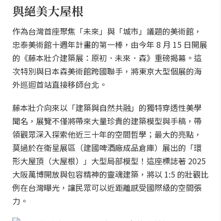
與絕美大屋根
作為台灣首座聚焦「未來」與「城市」議題的美術館，
忠泰美術館十週年計畫的第一棒，由今年 8 月 15 日開展
的《藤本壯介建築展：原初．未來．森》重磅揭幕。這
次特別與日本森美術館跨國聯手，將東京大型個展的海
外巡迴首站直接移師台北。
藤本壯介向來以「建築與自然共融」的獨特穿透性美學
聞名，展覽不僅將帶來大量珍貴的建築模型與手稿，帶
領觀眾深入探索他近三十年的空間哲學；最大的亮點，
莫過於在衛星展區（建國啤酒廠成品倉庫）展出的「環
形大屋頂（大屋根）」大型局部模型！這座標誌著 2025
大阪萬博開放與包容精神的靈魂建築，將以 1:5 的壯觀比
例在台灣曝光，讓民眾可以近距離感受國際級的空間張
力。