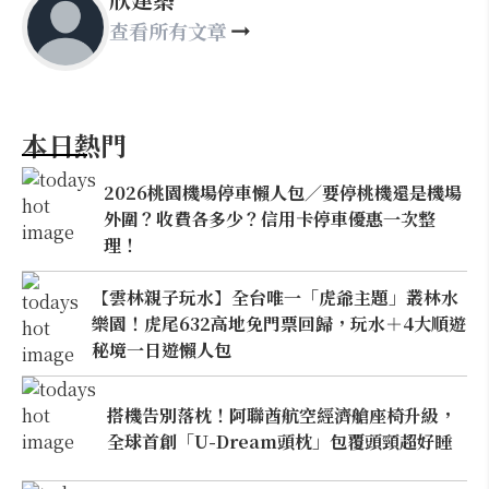
查看所有文章
本日熱門
2026桃園機場停車懶人包／要停桃機還是機場
外圍？收費各多少？信用卡停車優惠一次整
理！
【雲林親子玩水】全台唯一「虎爺主題」叢林水
樂園！虎尾632高地免門票回歸，玩水＋4大順遊
秘境一日遊懶人包
搭機告別落枕！阿聯酋航空經濟艙座椅升級，
全球首創「U-Dream頭枕」包覆頭頸超好睡