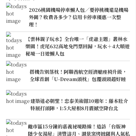
2026桃園機場停車懶人包／要停桃機還是機場
外圍？收費各多少？信用卡停車優惠一次整
理！
【雲林親子玩水】全台唯一「虎爺主題」叢林水
樂園！虎尾632高地免門票回歸，玩水＋4大順遊
秘境一日遊懶人包
搭機告別落枕！阿聯酋航空經濟艙座椅升級，
全球首創「U-Dream頭枕」包覆頭頸超好睡
建築迷必朝聖！忠泰美術館10週年：藤本壯介
特展打頭陣，1:5大屋根8月震撼空降台北
離市區15分鐘的嘉義祕境路線！造訪「台版神
隱少女湯屋」清豐濤月、湖景窯烤披薩與人氣私