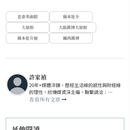
忠泰美術館
藤本壯介
大屋根
大阪萬博大屋根
藤本壯介展
關西萬博
許家禎
20年+媒體淬鍊，歷經生活線的感性與財經線
的理性。欣傳媒資深主編。聯繫請洽：
nellyhsu@xinmedia.com
查看所有文章
延伸閱讀