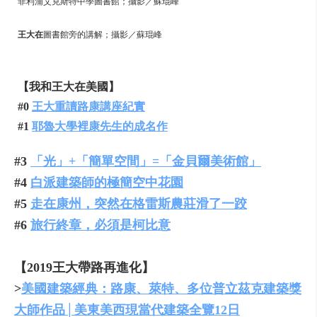
菲利浦艾克斯特中學圖書館；攝影／蘇琨峰
王大在
圖書館旁的講解；攝影／蘇琨峰
【我和王大在美國】
#0
王大重讀路康講座紀實
#1
耶魯大學裡康先生的成名作
#3
「光」+「簡單空間」=「金貝爾美術館」
#4
白派建築師的極簡空中花園
#5
走在康州，突然在格雷斯農莊滑了一跤
#6
旅行終章，必須是柯比意
【2019王大帶路再進化】
>
美國建築經典：路康、萊特、多位普立茲克建築獎
大師作品│美東美西現當代建築全覽12日