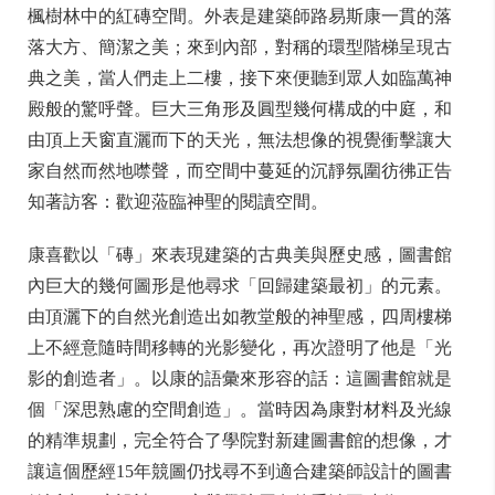
楓樹林中的紅磚空間。外表是建築師路易斯康一貫的落
落大方、簡潔之美；來到內部，對稱的環型階梯呈現古
典之美，當人們走上二樓，接下來便聽到眾人如臨萬神
殿般的驚呼聲。巨大三角形及圓型幾何構成的中庭，和
由頂上天窗直灑而下的天光，無法想像的視覺衝擊讓大
家自然而然地噤聲，而空間中蔓延的沉靜氛圍彷彿正告
知著訪客：歡迎蒞臨神聖的閱讀空間。
康喜歡以「磚」來表現建築的古典美與歷史感，圖書館
內巨大的幾何圖形是他尋求「回歸建築最初」的元素。
由頂灑下的自然光創造出如教堂般的神聖感，四周樓梯
上不經意隨時間移轉的光影變化，再次證明了他是「光
影的創造者」。以康的語彙來形容的話：這圖書館就是
個「深思熟慮的空間創造」。當時因為康對材料及光線
的精準規劃，完全符合了學院對新建圖書館的想像，才
讓這個歷經15年競圖仍找尋不到適合建築師設計的圖書