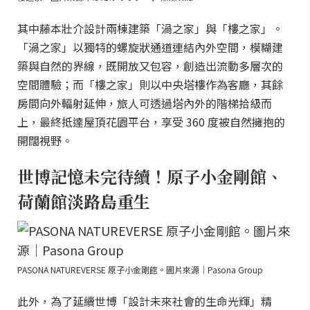
其中藤本壯介設計兩棟建築「渦之家」與「樓之家」。
「渦之家」以獨特的螺旋狀通道連結內外空間，模糊建
築與自然的界線，既開放又包容，創造出流動多層次的
空間體驗；而「樓之家」則以中央塔樓作為客廳，其餘
房間向外輻射延伸，旅人可透過塔內外的階梯拾級而
上，最終抵達屋頂花園平台，享受 360 度被自然擁抱的
開闊視野。
世博記憶未完待續！原子小金剛館、
荷蘭館淡路島重生
PASONA NATUREVERSE 原子小金剛館。圖片來源｜Pasona Group
此外，為了延續世博「設計未來社會的生命光輝」精