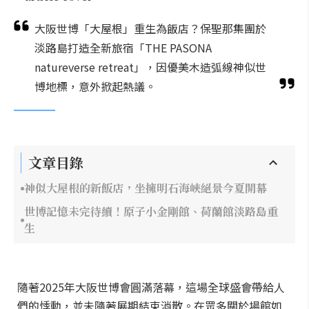
大阪世博「大屋根」重生為飯店？保聖那集團於
淡路島打造全新旅宿「THE PASONA
natureverse retreat」，因優美木造弧線神似世
博地標，意外掀起熱議。
文章目錄
神似大屋根的新飯店，坐擁明石海峽絕景今夏開幕
世博記憶未完待續！原子小金剛館、荷蘭館淡路島重
生
隨著2025年大阪世博會圓滿落幕，這場全球盛會帶給人
們的悸動，並未隨著展期結束消散。在眾多關於場館如