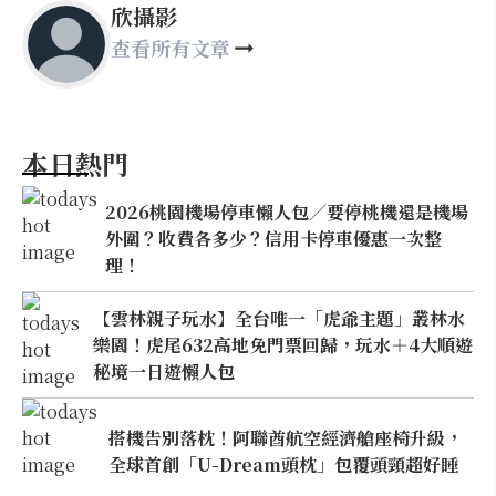
欣攝影
查看所有文章
本日熱門
2026桃園機場停車懶人包／要停桃機還是機場
外圍？收費各多少？信用卡停車優惠一次整
理！
【雲林親子玩水】全台唯一「虎爺主題」叢林水
樂園！虎尾632高地免門票回歸，玩水＋4大順遊
秘境一日遊懶人包
搭機告別落枕！阿聯酋航空經濟艙座椅升級，
全球首創「U-Dream頭枕」包覆頭頸超好睡