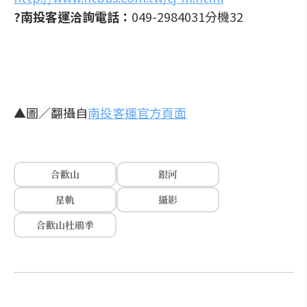
?南投客運洽詢電話：
049-2984031分機32
▲圖／翻攝自
南投客運官方頁面
合歡山
銀河
星軌
攝影
合歡山杜鵑季