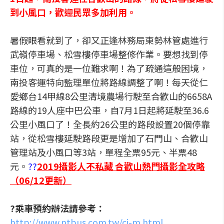
到小風口，歡迎民眾多加利用。
暑假眼看就到了，卻又正逢林務局東勢林管處進行
武嶺停車場、松雪樓停車場整修作業。要想找到停
車位，可真的是一位難求啊！為了疏通這般困境，
南投客運特向監理單位將路線調整了啊！每天從仁
愛鄉台14甲線8公里清境農場行駛至合歡山的6658A
路線的19人座中巴公車，自7月1日起將延駛至36.6
公里小風口了！全長約26公里的路段設置20個停靠
站，從松雪樓延駛路段更是增加了石門山、合歡山
管理站及小風口等3站，單程全票95元、半票48
元。
??
2019攝影人不私藏 合歡山熱門攝影全攻略
（06/12更新）
?乘車預約辦法請參考：
http://www.ntbus.com.tw/cj-m.html