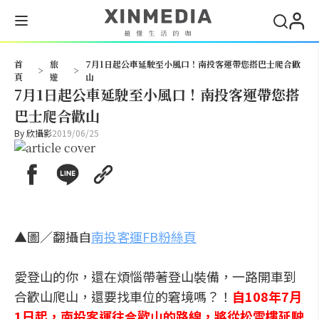
搜尋
首
旅
7月1日起公車延駛至小風口！南投客運帶您搭巴士爬合歡
>
>
頁
遊
山
7月1日起公車延駛至小風口！南投客運帶您搭
巴士爬合歡山
By
欣攝影
2019/06/25
▲圖／翻攝自
南投客運FB粉絲頁
愛登山的你，還在煩惱帶著登山裝備，一路開車到
合歡山爬山，還要找車位的窘境嗎？！
自108年7月
1日起，南投客運往合歡山的路線，將從松雪樓延駛