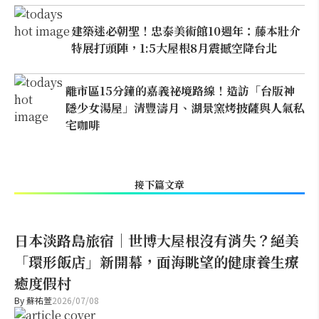
建築迷必朝聖！忠泰美術館10週年：藤本壯介
特展打頭陣，1:5大屋根8月震撼空降台北
離市區15分鐘的嘉義祕境路線！造訪「台版神
隱少女湯屋」清豐濤月、湖景窯烤披薩與人氣私
宅咖啡
接下篇文章
日本淡路島旅宿｜世博大屋根沒有消失？絕美
「環形飯店」新開幕，面海眺望的健康養生療
癒度假村
By
蘇祐萱
2026/07/08