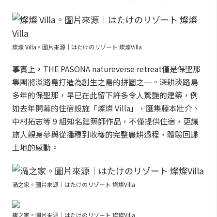
燦燦 Villa。圖片來源｜はたけのリゾート 燦燦Villa
事實上，THE PASONA natureverse retreat僅是保聖那
集團將淡路島打造為創生之島的拼圖之一。深耕淡路島
多年的保聖那，早已在此留下許多令人驚艷的建築，例
如去年開幕的住宿設施「燦燦 Villa」，匯集藤本壯介、
中村拓志等 9 組知名建築師作品，不僅提供住宿，更讓
旅人親身參與從播種到收穫的完整農耕過程，體驗回歸
土地的感動。
渦之家。圖片來源｜はたけのリゾート 燦燦Villa
樓之家。圖片來源｜はたけのリゾート 燦燦Villa