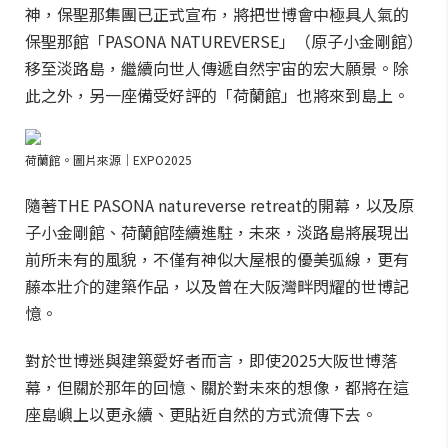
神，保聖那集團已正式宣布，將把世博會中極具人氣的
保聖那館「PASONA NATUREVERSE」（原子小金剛館）
移至淡路島，繼續向世人傳遞自然宇宙的宏大願景。除
此之外，另一座備受好評的「荷蘭館」也將來到島上。
荷蘭館。圖片來源｜EXPO2025
隨著THE PASONA natureverse retreat的開幕，以及原
子小金剛館、荷蘭館陸續進駐，未來，淡路島將展現出
前所未有的風貌，不僅有神似大屋根的優美弧線，更有
藤本壯介的建築作品，以及曾在大阪灣畔閃耀的世博記
憶。
對於世博迷與建築愛好者而言，即使2025大阪世博落
幕，但關於那年的回憶、關於對未來的想像，都將在這
座島嶼上以更永續、更貼近自然的方式流傳下去。