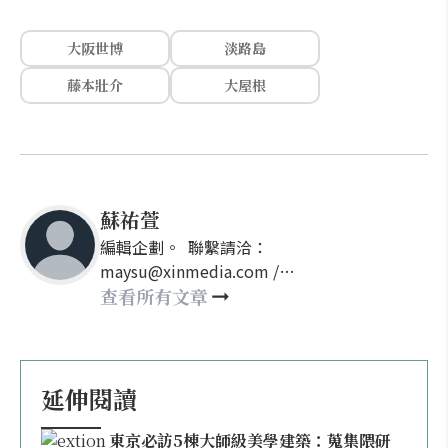
大阪世博
淡路島
藤本壯介
大屋根
蘇祐萱
編輯企劃。 聯繫請洽：
maysu@xinmedia.com /
may860527@gmail.com
查看所有文章
延伸閱讀
東京必訪5棟大師級美學建築：蒐集隈研