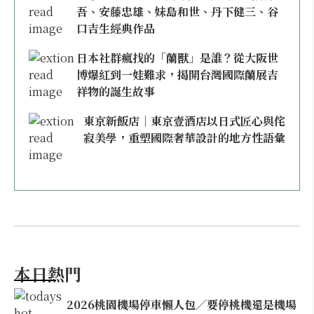
吾、安藤忠雄、妹島和世、丹下健三、谷
口吉生經典作品
日本社群瘋找的「蘭獸」是誰？從大阪世
博爆紅到一娃難求，揭開台灣國際蘭展吉
祥物的誕生故事
東京新飯店｜東京壹酒店以日式匠心與侘
寂美學，重塑國際奢華設計的地方性語彙
本日熱門
2026桃園機場停車懶人包／要停桃機還是機場