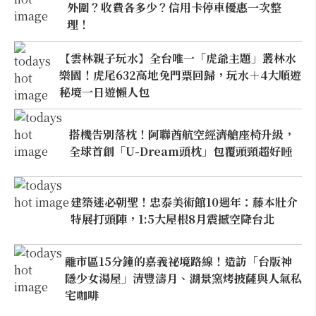
外圍？收費各多少？信用卡停車優惠一次整
理！
【雲林親子玩水】全台唯一「虎爺主題」叢林水
樂園！虎尾632高地免門票回歸，玩水＋4大順遊
秘境一日遊懶人包
搭機告別落枕！阿聯酋航空經濟艙座椅升級，
全球首創「U-Dream頭枕」包覆頭頸超好睡
建築迷必朝聖！忠泰美術館10週年：藤本壯介
特展打頭陣，1:5大屋根8月震撼空降台北
離市區15分鐘的嘉義祕境路線！造訪「台版神
隱少女湯屋」清豐濤月、湖景窯烤披薩與人氣私
宅咖啡