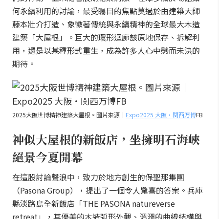
何永續利用的討論，最受矚目的焦點莫過於由建築大師
藤本壯介打造、象徵著傳統與永續精神的全球最大木造
建築「大屋根」。巨大的環形迴廊該原地保存、拆解利
用，還是以某種形式重生，成為許多人心中懸而未決的
期待。
2025大阪世博精神建築大屋根。圖片來源｜
Expo2025 大阪・関西万博
FB
神似大屋根的新飯店，坐擁明石海峽
絕景今夏開幕
在這股討論聲浪中，致力於地方創生的保聖那集團
（Pasona Group），提出了一個令人驚喜的答案。兵庫
縣淡路島全新飯店「THE PASONA natureverse
retreat」，其優美的木造弧形外觀、溫潤的曲線結構與