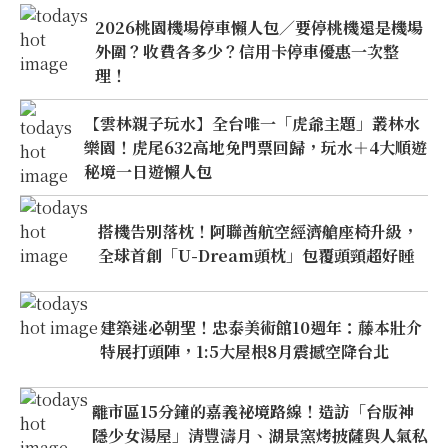
2026桃園機場停車懶人包／要停桃機還是機場
外圍？收費各多少？信用卡停車優惠一次整
理！
【雲林親子玩水】全台唯一「虎爺主題」叢林水
樂園！虎尾632高地免門票回歸，玩水＋4大順遊
秘境一日遊懶人包
搭機告別落枕！阿聯酋航空經濟艙座椅升級，
全球首創「U-Dream頭枕」包覆頭頸超好睡
建築迷必朝聖！忠泰美術館10週年：藤本壯介
特展打頭陣，1:5大屋根8月震撼空降台北
離市區15分鐘的嘉義祕境路線！造訪「台版神
隱少女湯屋」清豐濤月、湖景窯烤披薩與人氣私