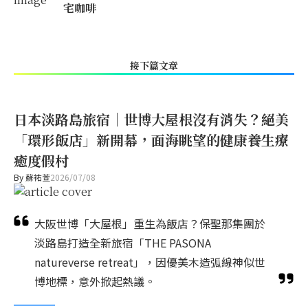
宅咖啡
接下篇文章
日本淡路島旅宿｜世博大屋根沒有消失？絕美
「環形飯店」新開幕，面海眺望的健康養生療
癒度假村
By
蘇祐萱
2026/07/08
大阪世博「大屋根」重生為飯店？保聖那集團於
淡路島打造全新旅宿「THE PASONA
natureverse retreat」，因優美木造弧線神似世
博地標，意外掀起熱議。