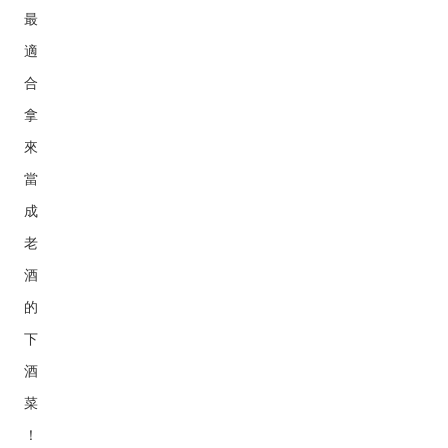
最
適
合
拿
來
當
成
老
酒
的
下
酒
菜
！