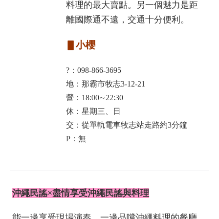
料理的最大賣點。另一個魅力是距
離國際通不遠，交通十分便利。
▋小櫻
?：098-866-3695
地：那霸市牧志3-12-21
營：18:00∼22:30
休：星期三、日
交：從單軌電車牧志站走路約3分鐘
P：無
沖繩民謠×盡情享受沖繩民謠與料理
能一邊享受現場演奏，一邊品嚐沖繩料理的餐廳。