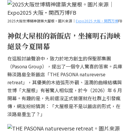
2025大阪世博精神建築大屋根。圖片來源｜
Expo2025 大阪・関西万博
FB
神似大屋根的新飯店，坐擁明石海峽
絕景今夏開幕
在這股討論聲浪中，致力於地方創生的保聖那集團
（Pasona Group），提出了一個令人驚喜的答案。兵庫
縣淡路島全新飯店「THE PASONA natureverse
retreat」，其優美的木造弧形外觀、溫潤的曲線結構與
世博「大屋根」有著驚人相似度，於今（2026）年 6 月
開幕。有趣的是，先前還沒正式營運就在社群上引發瘋
傳，網友紛紛猜測：「大屋根是不是以飯店的形式，在
淡路島重生了？」