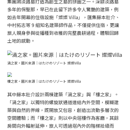
集團將淡路島打造為創生之島的拼圖之一。深耕淡路島
多年的保聖那，早已在此留下許多令人驚艷的建築，例
如去年開幕的住宿設施「燦燦 Villa」，匯集藤本壯介、
中村拓志等 9 組知名建築師作品，不僅提供住宿，更讓
旅人親身參與從播種到收穫的完整農耕過程，體驗回歸
土地的感動。
渦之家。圖片來源｜はたけのリゾート 燦燦Villa
樓之家。圖片來源｜はたけのリゾート 燦燦Villa
其中藤本壯介設計兩棟建築「渦之家」與「樓之家」。
「渦之家」以獨特的螺旋狀通道連結內外空間，模糊建
築與自然的界線，既開放又包容，創造出流動多層次的
空間體驗；而「樓之家」則以中央塔樓作為客廳，其餘
房間向外輻射延伸，旅人可透過塔內外的階梯拾級而