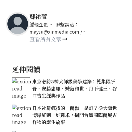
蘇祐萱
編輯企劃。 聯繫請洽：
maysu@xinmedia.com /
may860527@gmail.com
查看所有文章
延伸閱讀
東京必訪5棟大師級美學建築：蒐集隈研
吾、安藤忠雄、妹島和世、丹下健三、谷
口吉生經典作品
日本社群瘋找的「蘭獸」是誰？從大阪世
博爆紅到一娃難求，揭開台灣國際蘭展吉
祥物的誕生故事