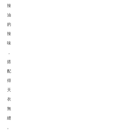
辣
油
的
辣
味
，
搭
配
得
天
衣
無
縫
。