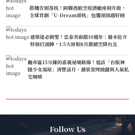
搭機告別落枕！阿聯酋航空經濟艙座椅升級，
全球首創「U-Dream頭枕」包覆頭頸超好睡
建築迷必朝聖！忠泰美術館10週年：藤本壯介
特展打頭陣，1:5大屋根8月震撼空降台北
離市區15分鐘的嘉義祕境路線！造訪「台版神
隱少女湯屋」清豐濤月、湖景窯烤披薩與人氣私
宅咖啡
Follow Us