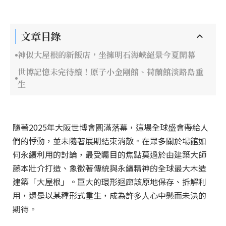
文章目錄
神似大屋根的新飯店，坐擁明石海峽絕景今夏開幕
世博記憶未完待續！原子小金剛館、荷蘭館淡路島重
生
隨著2025年大阪世博會圓滿落幕，這場全球盛會帶給人
們的悸動，並未隨著展期結束消散。在眾多關於場館如
何永續利用的討論，最受矚目的焦點莫過於由建築大師
藤本壯介打造、象徵著傳統與永續精神的全球最大木造
建築「大屋根」。巨大的環形迴廊該原地保存、拆解利
用，還是以某種形式重生，成為許多人心中懸而未決的
期待。