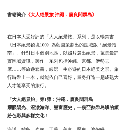
書籍簡介
《大人絕景旅 沖繩．慶良間群島》
在日本大受好評的「大人絕景旅」系列，是以暢銷書
《日本絕景祕境100》為藍圖策劃出的區域版「絕景指
南」。針對日本個別地區，以照片選出絕景，蒐集最詳
實區域資訊，製作一系列包括沖繩、京都、伊勢志
摩……等旅遊套書，嚴選一生必遊的日本絕美之景。旅
行時帶上一本，就能依自己喜好，量身打造一趟成熟大
人才能享受的旅行。
「
大人絕景旅」第
1
彈：沖繩．慶良間群島
耀眼陽光、澄澈海洋、豐富歷史，
一窺亞熱帶島嶼的繽
紛色彩與多樣文化！
海洋、離島、森林、工藝、美食、歷史、渡假樂