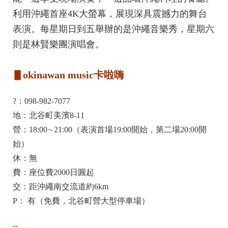
利用沖繩首座4K大螢幕，展現深具震撼力的舞台
表演。每星期日到五舉辦的是沖繩音樂秀，星期六
則是林賢樂團演唱會。
▋okinawan music卡啦嗨
?：098-982-7077
地：北谷町美濱8-11
營：18:00∼21:00（表演首場19:00開始，第二場20:00開
始）
休：無
費：座位費2000日圓起
交：距沖繩南交流道約6km
P： 有（免費，北谷町營大型停車場）
--