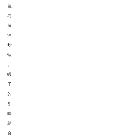
垣
島
辣
油
炒
蝦
。
蝦
子
的
甜
味
結
合