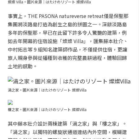
燦燦 Villa。圖片來源｜はたけのリゾート 燦燦Villa
事實上，THE PASONA natureverse retreat僅是保聖那
集團將淡路島打造為創生之島的拼圖之一。深耕淡路島
多年的保聖那，早已在此留下許多令人驚艷的建築，例
如去年開幕的住宿設施「燦燦 Villa」，匯集藤本壯介、
中村拓志等 9 組知名建築師作品，不僅提供住宿，更讓
旅人親身參與從播種到收穫的完整農耕過程，體驗回歸
土地的感動。
渦之家。圖片來源｜はたけのリゾート 燦燦Villa
樓之家。圖片來源｜はたけのリゾート 燦燦Villa
其中藤本壯介設計兩棟建築「渦之家」與「樓之家」。
「渦之家」以獨特的螺旋狀通道連結內外空間，模糊建