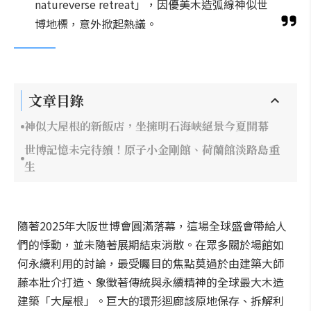
natureverse retreat」，因優美木造弧線神似世
博地標，意外掀起熱議。
文章目錄
神似大屋根的新飯店，坐擁明石海峽絕景今夏開幕
世博記憶未完待續！原子小金剛館、荷蘭館淡路島重
生
隨著2025年大阪世博會圓滿落幕，這場全球盛會帶給人
們的悸動，並未隨著展期結束消散。在眾多關於場館如
何永續利用的討論，最受矚目的焦點莫過於由建築大師
藤本壯介打造、象徵著傳統與永續精神的全球最大木造
建築「大屋根」。巨大的環形迴廊該原地保存、拆解利