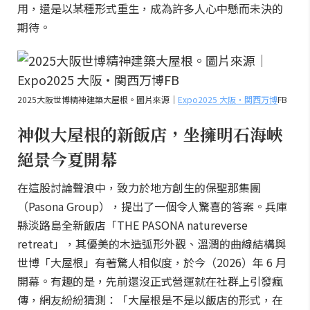
用，還是以某種形式重生，成為許多人心中懸而未決的
期待。
2025大阪世博精神建築大屋根。圖片來源｜
Expo2025 大阪・関西万博
FB
神似大屋根的新飯店，坐擁明石海峽
絕景今夏開幕
在這股討論聲浪中，致力於地方創生的保聖那集團
（Pasona Group），提出了一個令人驚喜的答案。兵庫
縣淡路島全新飯店「THE PASONA natureverse
retreat」，其優美的木造弧形外觀、溫潤的曲線結構與
世博「大屋根」有著驚人相似度，於今（2026）年 6 月
開幕。有趣的是，先前還沒正式營運就在社群上引發瘋
傳，網友紛紛猜測：「大屋根是不是以飯店的形式，在