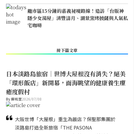
離市區15分鐘的嘉義祕境路線！造訪「台版神
隱少女湯屋」清豐濤月、湖景窯烤披薩與人氣私
宅咖啡
接下篇文章
日本淡路島旅宿｜世博大屋根沒有消失？絕美
「環形飯店」新開幕，面海眺望的健康養生療
癒度假村
By
蘇祐萱
2026/07/08
大阪世博「大屋根」重生為飯店？保聖那集團於
淡路島打造全新旅宿「THE PASONA