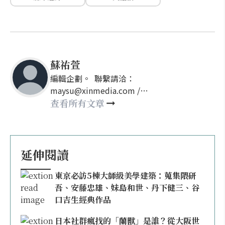
蘇祐萱
編輯企劃。 聯繫請洽：
maysu@xinmedia.com /
may860527@gmail.com
查看所有文章
延伸閱讀
東京必訪5棟大師級美學建築：蒐集隈研
吾、安藤忠雄、妹島和世、丹下健三、谷
口吉生經典作品
日本社群瘋找的「蘭獸」是誰？從大阪世