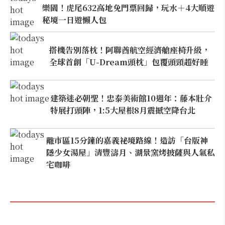
樂園！虎尾632高地免門票回歸，玩水＋4大順遊
秘境一日遊懶人包
搭機告別落枕！阿聯酋航空經濟艙座椅升級，
全球首創「U-Dream頭枕」包覆頭頸超好睡
建築迷必朝聖！忠泰美術館10週年：藤本壯介
特展打頭陣，1:5大屋根8月震撼空降台北
離市區15分鐘的嘉義祕境路線！造訪「台版神
隱少女湯屋」清豐濤月、湖景窯烤披薩與人氣私
宅咖啡