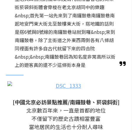
街菸袋斜街體會穿梭在老北京胡同中的樂趣
&nbsp;首先第一站先來到了南鑼鼓巷南鑼鼓巷南
起地安門東大街北至鼓樓東大街，搭地鐵的話則
是搭6號與8號線的南鑼鼓巷站就到囉&nbsp;來到
南鑼鼓巷，除了主街道之外東西兩側各有八條胡
同裡面有許多自古代就留下來的四合院
&nbsp;&nbsp;南鑼鼓巷因為知名度非常高所以街
上的遊客真的還不少這條街本身是
[中國北京必訪景點推薦/南鑼鼓巷、菸袋斜街]
北京數百年來，一直是首都的地位
不僅留下的歷史古蹟相當豐富
當地居民的生活也十分耐人尋味