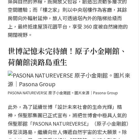
築與自然的界線，既開放又包容，創造出流動多層次的
空間體驗；而「樓之家」則以中央塔樓作為客廳，其餘
房間向外輻射延伸，旅人可透過塔內外的階梯拾級而
上，最終抵達屋頂花園平台，享受 360 度被自然擁抱的
開闊視野。
世博記憶未完待續！原子小金剛館、
荷蘭館淡路島重生
PASONA NATUREVERSE 原子小金剛館。圖片來源｜Pasona Group
此外，為了延續世博「設計未來社會的生命光輝」精
神，保聖那集團已正式宣布，將把世博會中極具人氣的
保聖那館「PASONA NATUREVERSE」（原子小金剛館）
移至淡路島，繼續向世人傳遞自然宇宙的宏大願景。除