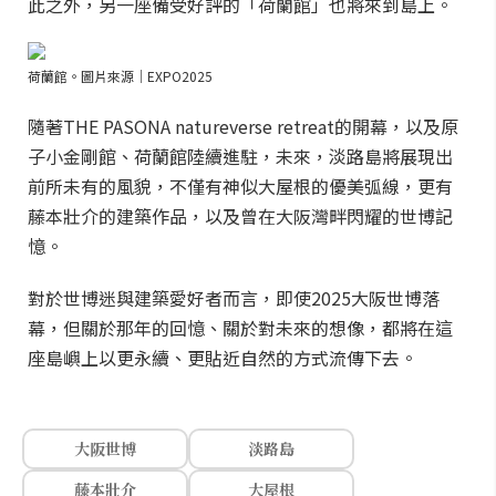
此之外，另一座備受好評的「荷蘭館」也將來到島上。
荷蘭館。圖片來源｜EXPO2025
隨著THE PASONA natureverse retreat的開幕，以及原
子小金剛館、荷蘭館陸續進駐，未來，淡路島將展現出
前所未有的風貌，不僅有神似大屋根的優美弧線，更有
藤本壯介的建築作品，以及曾在大阪灣畔閃耀的世博記
憶。
對於世博迷與建築愛好者而言，即使2025大阪世博落
幕，但關於那年的回憶、關於對未來的想像，都將在這
座島嶼上以更永續、更貼近自然的方式流傳下去。
大阪世博
淡路島
藤本壯介
大屋根