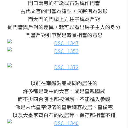
門口兩旁的石墩或石鼓稱作門當
古代文官的門當為箱型，武將則為鼓形
而大門的門楣上方柱子稱為戶對
從門當與戶對的差異，就可以看出房子主人的身分
門當戶對引申就是背景相當的意思
以前在南鑼鼓巷胡同內居住的
許多都是朝中的大官，或是皇親國戚
而不少四合院也都被保護，不能進入參觀
像是末代皇帝溥儀的皇后婉容故居、奎俊宅
以及大畫家齊白石的故居等，保存都相當不錯