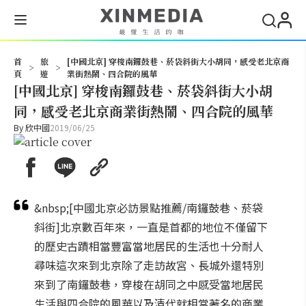
搜尋
首
旅
[中國北京] 穿梭南鑼鼓巷、菸袋斜街大小胡同，感受老北京商
>
>
頁
遊
業街熱鬧、四合院的風華
[中國北京] 穿梭南鑼鼓巷、菸袋斜街大小胡
同，感受老北京商業街熱鬧、四合院的風華
By
欣中國
2019/06/25
&nbsp;[中國北京必訪景點推薦/南鑼鼓巷、菸袋
斜街]北京數百年來，一直是首都的地位不僅留下
的歷史古蹟相當豐富當地居民的生活也十分耐人
尋味這次來到北京除了走訪故宮、長城外還特別
來到了南鑼鼓巷，穿梭在胡同之中感受當地居民
生活與四合院的風華以及清代就相當著名的商業