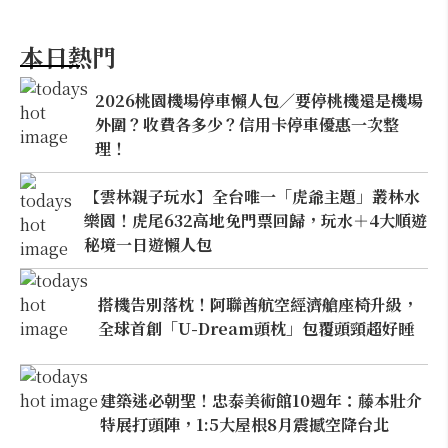
本日熱門
2026桃園機場停車懶人包／要停桃機還是機場
外圍？收費各多少？信用卡停車優惠一次整
理！
【雲林親子玩水】全台唯一「虎爺主題」叢林水
樂園！虎尾632高地免門票回歸，玩水＋4大順遊
秘境一日遊懶人包
搭機告別落枕！阿聯酋航空經濟艙座椅升級，
全球首創「U-Dream頭枕」包覆頭頸超好睡
建築迷必朝聖！忠泰美術館10週年：藤本壯介
特展打頭陣，1:5大屋根8月震撼空降台北