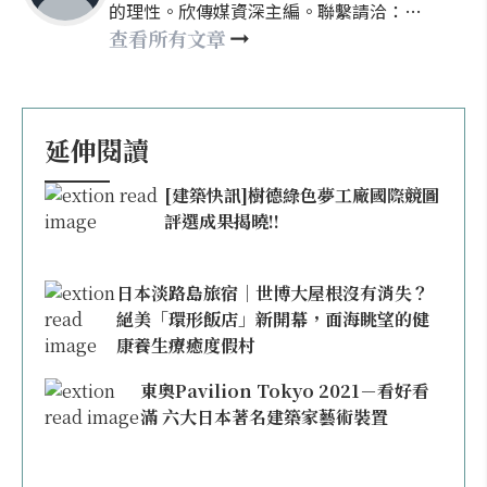
的理性。欣傳媒資深主編。聯繫請洽：
nellyhsu@xinmedia.com
查看所有文章
延伸閱讀
[建築快訊]樹德綠色夢工廠國際競圖
評選成果揭曉!!
日本淡路島旅宿｜世博大屋根沒有消失？
絕美「環形飯店」新開幕，面海眺望的健
康養生療癒度假村
東奧Pavilion Tokyo 2021－看好看
滿 六大日本著名建築家藝術裝置