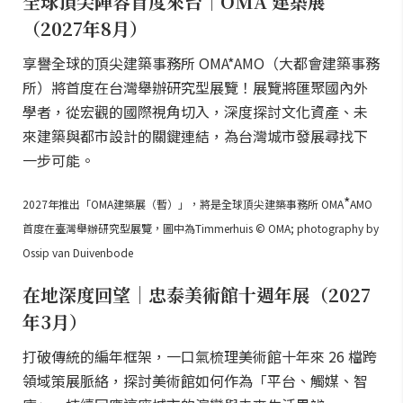
全球頂尖陣容首度來台｜OMA 建築展
（2027年8月）
享譽全球的頂尖建築事務所 OMA*AMO（大都會建築事務
所）將首度在台灣舉辦研究型展覽！展覽將匯聚國內外
學者，從宏觀的國際視角切入，深度探討文化資產、未
來建築與都市設計的關鍵連結，為台灣城市發展尋找下
一步可能。
*
2027年推出「OMA建築展（暫）」，將是全球頂尖建築事務所 OMA
AMO
首度在臺灣舉辦研究型展覽，圖中為Timmerhuis © OMA; photography by
Ossip van Duivenbode
在地深度回望｜忠泰美術館十週年展（2027
年3月）
打破傳統的編年框架，一口氣梳理美術館十年來 26 檔跨
領域策展脈絡，探討美術館如何作為「平台、觸媒、智