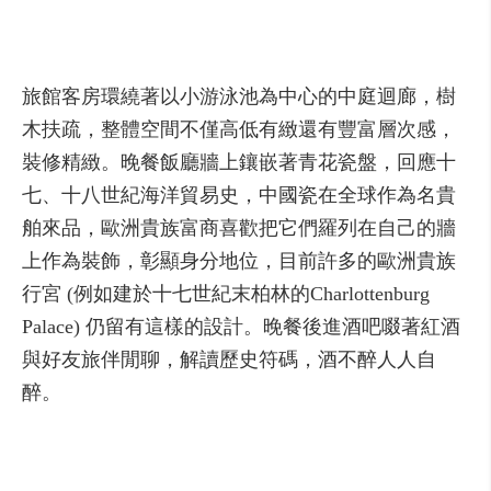
旅館客房環繞著以小游泳池為中心的中庭迴廊，樹
木扶疏，整體空間不僅高低有緻還有豐富層次感，
裝修精緻。晚餐飯廳牆上鑲嵌著青花瓷盤，回應十
七、十八世紀海洋貿易史，中國瓷在全球作為名貴
舶來品，歐洲貴族富商喜歡把它們羅列在自己的牆
上作為裝飾，彰顯身分地位，目前許多的歐洲貴族
行宮 (例如建於十七世紀末柏林的Charlottenburg
Palace) 仍留有這樣的設計。晚餐後進酒吧啜著紅酒
與好友旅伴閒聊，解讀歷史符碼，酒不醉人人自
醉。