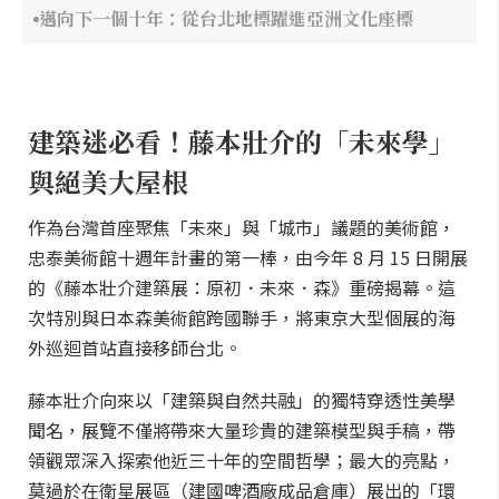
邁向下一個十年：從台北地標躍進亞洲文化座標
建築迷必看！藤本壯介的「未來學」
與絕美大屋根
作為台灣首座聚焦「未來」與「城市」議題的美術館，
忠泰美術館十週年計畫的第一棒，由今年 8 月 15 日開展
的《藤本壯介建築展：原初．未來．森》重磅揭幕。這
次特別與日本森美術館跨國聯手，將東京大型個展的海
外巡迴首站直接移師台北。
藤本壯介向來以「建築與自然共融」的獨特穿透性美學
聞名，展覽不僅將帶來大量珍貴的建築模型與手稿，帶
領觀眾深入探索他近三十年的空間哲學；最大的亮點，
莫過於在衛星展區（建國啤酒廠成品倉庫）展出的「環