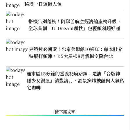
秘境一日遊懶人包
搭機告別落枕！阿聯酋航空經濟艙座椅升級，
全球首創「U-Dream頭枕」包覆頭頸超好睡
建築迷必朝聖！忠泰美術館10週年：藤本壯介
特展打頭陣，1:5大屋根8月震撼空降台北
離市區15分鐘的嘉義祕境路線！造訪「台版神
隱少女湯屋」清豐濤月、湖景窯烤披薩與人氣私
宅咖啡
接下篇文章