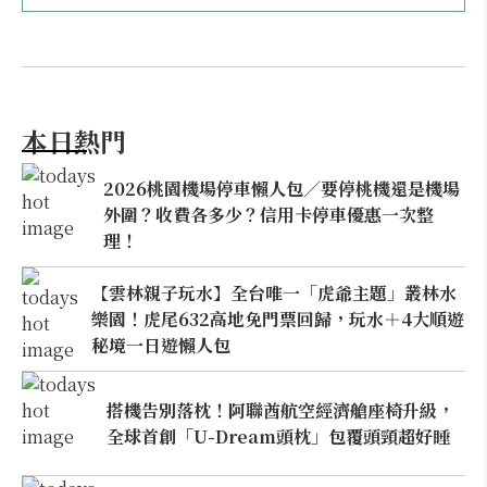
本日熱門
2026桃園機場停車懶人包／要停桃機還是機場
外圍？收費各多少？信用卡停車優惠一次整
理！
【雲林親子玩水】全台唯一「虎爺主題」叢林水
樂園！虎尾632高地免門票回歸，玩水＋4大順遊
秘境一日遊懶人包
搭機告別落枕！阿聯酋航空經濟艙座椅升級，
全球首創「U-Dream頭枕」包覆頭頸超好睡