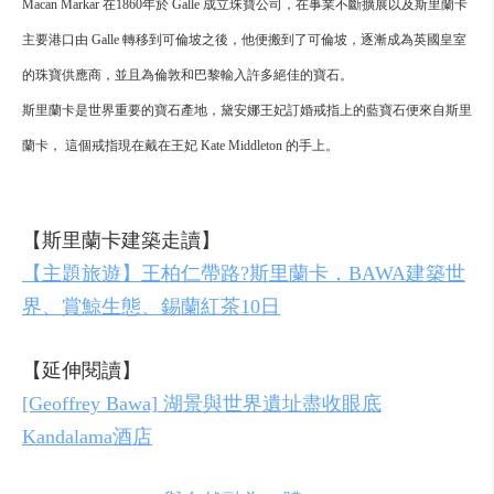
Macan Markar 在1860年於 Galle 成立珠寶公司，在事業不斷擴展以及斯里蘭卡
主要港口由 Galle 轉移到可倫坡之後，他便搬到了可倫坡，逐漸成為英國皇室
的珠寶供應商，並且為倫敦和巴黎輸入許多絕佳的寶石。
斯里蘭卡是世界重要的寶石產地，黛安娜王妃訂婚戒指上的藍寶石便來自斯里
蘭卡， 這個戒指現在戴在王妃 Kate Middleton 的手上。
【斯里蘭卡建築走讀】
【主題旅遊】王柏仁帶路?斯里蘭卡．BAWA建築世
界、賞鯨生態、錫蘭紅茶10日
【延伸閱讀】
[Geoffrey Bawa] 湖景與世界遺址盡收眼底
Kandalama酒店