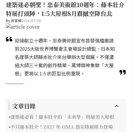
建築迷必朝聖！忠泰美術館10週年：藤本壯介
特展打頭陣，1:5大屋根8月震撼空降台北
By
許家禎
2026/07/08
迎接創立十週年，忠泰美術館宣布首發強檔邀請
到2025大阪世界博覽會主會場設計總監、日本知
名建築大師藤本壯介來台舉辦大型個展。不僅濃
縮大師三十載的創作精華，萬博精神象徵「大屋
根」更將以 1:5 的巨型比例重現。
文章目錄
建築迷必看！藤本壯介的「未來學」與絕美大屋根
不只藤本壯介！2027 年 OMA 頂尖特展接力登場