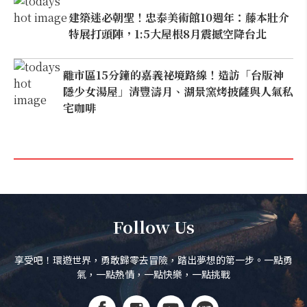
建築迷必朝聖！忠泰美術館10週年：藤本壯介
特展打頭陣，1:5大屋根8月震撼空降台北
離市區15分鐘的嘉義祕境路線！造訪「台版神
隱少女湯屋」清豐濤月、湖景窯烤披薩與人氣私
宅咖啡
Follow Us
享受吧！環遊世界，勇敢歸零去冒險，踏出夢想的第一步。一點勇
氣，一點熱情，一點快樂，一點挑戰