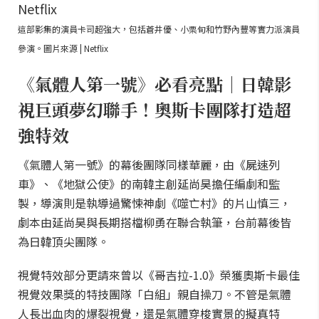
這部影集的演員卡司超強大，包括蒼井優、小栗旬和竹野內豐等實力派演員
參演。圖片來源 | Netflix
《氣體人第一號》必看亮點｜日韓影
視巨頭夢幻聯手！奧斯卡團隊打造超
強特效
《氣體人第一號》的幕後團隊同樣華麗，由《屍速列
車》、《地獄公使》的南韓主創延尚昊擔任編劇和監
製，導演則是執導過驚悚神劇《噬亡村》的片山慎三，
劇本由延尚昊與長期搭檔柳勇在聯合執筆，台前幕後皆
為日韓頂尖團隊。
視覺特效部分更請來曾以《哥吉拉-1.0》榮獲奧斯卡最佳
視覺效果獎的特技團隊「白組」親自操刀。不管是氣體
人長出血肉的爆裂視覺，還是氣體穿梭實景的擬真特