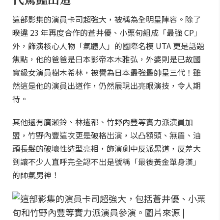
這部影集的演員卡司超強大，被稱為全明星陣容。除了
暌違 23 年再度合作的蒼井優、小栗旬組成「最強 CP」
外，飾演核心人物「氣體人」的國際名模 UTA 更是話題
焦點，他的爸爸是日本影帝本木雅弘，外婆則是已故國
寶級女演員樹木希林，被譽為日本最強最帥星三代！雖
然這是他的演員出道作，仍然展現出亮眼演技，令人期
待。
其他還有廣瀨鈴、林遣都、竹野內豐等實力派演員加
盟，竹野內豐這次更是破格出演，以凸額頭、無眉、油
頭長髮的破壞性造型亮相，飾演劇中反派黑道，反差大
到讓不少人直呼完全認不出是號稱「最後黃金單身漢」
的帥氣男神！