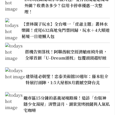
外圍？收費各多少？信用卡停車優惠一次整
理！
【雲林親子玩水】全台唯一「虎爺主題」叢林水
樂園！虎尾632高地免門票回歸，玩水＋4大順遊
秘境一日遊懶人包
搭機告別落枕！阿聯酋航空經濟艙座椅升級，
全球首創「U-Dream頭枕」包覆頭頸超好睡
建築迷必朝聖！忠泰美術館10週年：藤本壯介
特展打頭陣，1:5大屋根8月震撼空降台北
離市區15分鐘的嘉義祕境路線！造訪「台版神
隱少女湯屋」清豐濤月、湖景窯烤披薩與人氣私
宅咖啡