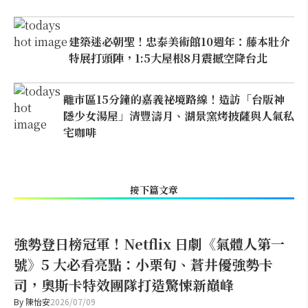
建築迷必朝聖！忠泰美術館10週年：藤本壯介
特展打頭陣，1:5大屋根8月震撼空降台北
離市區15分鐘的嘉義祕境路線！造訪「台版神
隱少女湯屋」清豐濤月、湖景窯烤披薩與人氣私
宅咖啡
接下篇文章
強勢登日榜冠軍！Netflix 日劇《氣體人第一
號》5 大必看亮點：小栗旬、蒼井優強勢卡
司，奧斯卡特效團隊打造驚悚新巔峰
By
陳怡安
2026/07/09