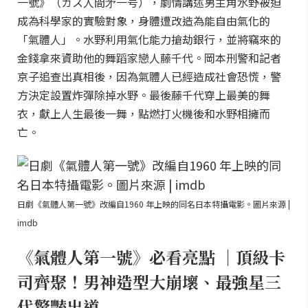
一號》（ガス人間㐧一号），劇情講述男主角水野被迫
成為科學家的實驗對象，身體遭改造為能自由氣化的
「氣體人」。水野利用氣化能力搶劫銀行，並將竊來的
金錢拿來資助他的舞蹈家戀人藤千代。岡本刑警和記者
京子追查出真相後，因為氣體人已經造成社會恐慌，警
方決定設置炸彈除掉水野。最後藤千代穿上最美的舞
衣，獻上人生最後一舞，點燃打火機後和水野相擁而
亡。
日劇《氣體人第一號》改編自1960 年上映的同名日本特攝電影。圖片來源 |
imdb
《氣體人第一號》必看亮點 ｜頂級卡
司齊聚！男神造型大崩壞、最強星三
代驚豔出道