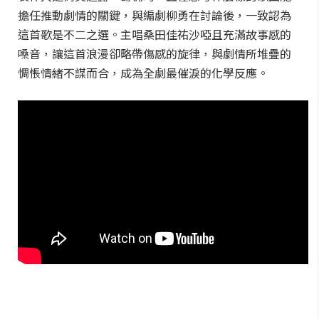
擔任推動劇情的關鍵，與編劇柳勇在討論後，一致認為
這首歌是不二之選。主唱桑田佳祐沙啞且充滿故事感的
嗓音，讓這首浪漫卻略帶傷感的旋律，與劇情所堆疊的
惆悵情緒不謀而合，成為全劇最催淚的化學反應。