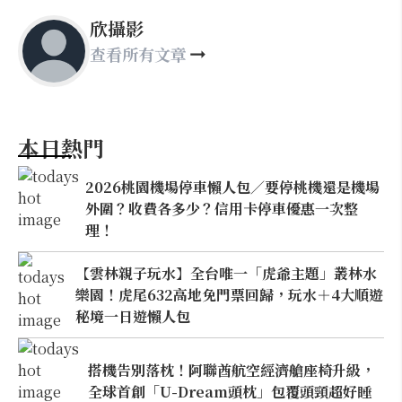
欣攝影
查看所有文章
本日熱門
2026桃園機場停車懶人包／要停桃機還是機場
外圍？收費各多少？信用卡停車優惠一次整
理！
【雲林親子玩水】全台唯一「虎爺主題」叢林水
樂園！虎尾632高地免門票回歸，玩水＋4大順遊
秘境一日遊懶人包
搭機告別落枕！阿聯酋航空經濟艙座椅升級，
全球首創「U-Dream頭枕」包覆頭頸超好睡