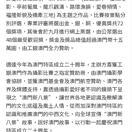
影、亭前葡風、龍爪觀濤、路環漁韻、愛巷傾情、
福隆新貌及橋牽三地) 為主題之作品，比賽按景點分
別評選，專業評審將選出金、銀、銅、優異獎共72
個獎項，其後會於九月進行網上票選，由公眾選出
48個最受歡迎獎，獎金及獎品總值超過澳門幣十五
萬圓，由工銀澳門全力贊助。
適逢今年為澳門特區成立二十周年，主辦方喜獲工
銀澳門作為攝影比賽之指定贊助商，由澳門攝影學
會協辦，並獲澳門基金會及澳門航空贊助、澳門各
界及媒體支持，冀透過攝影愛好者不同的鏡頭下呈
現之“澳門新八景”，讓世界各地更認識及瞭解澳
門的文化底蘊及風土人情，從而加深對澳門特區的
認識和推廣澳門的中西文化，向全球宣傳“澳門新
八景”故事，說好澳門故事，以行動一起慶祝澳門
特區成立二十周年。