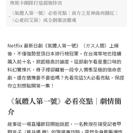
奧斯卡團隊打造超強特效
《氣體人第一號》必看亮點｜南方之星神曲再翻紅：
《心愛的艾莉》成全劇催淚靈魂
Netflix 最新日劇《氣體人第一號》（ガス人間）上線
後，不僅強勢登頂日本排行榜冠軍，在台灣等地也陸續
飆入前十名，掀起極高討論度。這部劇乍看是重口味的
科幻驚悚片，骨子裡卻藏著一段令人惆悵至極的宿命悲
劇。還在猶豫要不要追嗎？先看完這5大必看亮點，保證
你立刻想點開第一集！
《氣體人第一號》必看亮點｜劇情簡
介
故事從一場直播節目開始說起，一名教授在接受記者甲
野京子（蒼井優 飾）的現場專訪時，突然全身膨脹爆炸