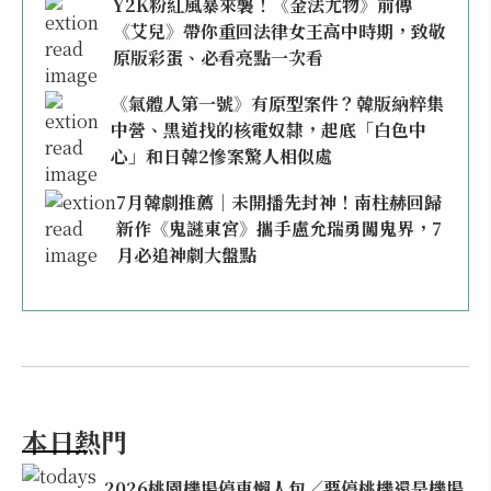
Y2K粉紅風暴來襲！《金法尤物》前傳
《艾兒》帶你重回法律女王高中時期，致敬
原版彩蛋、必看亮點一次看
《氣體人第一號》有原型案件？韓版納粹集
中營、黑道找的核電奴隸，起底「白色中
心」和日韓2慘案驚人相似處
7月韓劇推薦｜未開播先封神！南柱赫回歸
新作《鬼謎東宮》攜手盧允瑞勇闖鬼界，7
月必追神劇大盤點
本日熱門
2026桃園機場停車懶人包／要停桃機還是機場