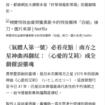
效，都被網友大讚根本是「好萊塢電影等級」的震撼精
彩。
視覺特效由曾榮獲奧斯卡的特技團隊「白組」操刀。圖片來源 | Netflix
《氣體人第一號》必看亮點｜南方之
星神曲再翻紅：《心愛的艾莉》成全
劇催淚靈魂
貫穿整部劇的靈魂，是日本天團南方之星 1979 年的經典
神曲《心愛的艾莉》（いとしのエリー）。這首歌發行
至今已 47 年，仍是日本樂壇最具代表性的不朽情歌之
一，如今隨著影集熱播再度爆紅。
製作人延尚昊透露，籌備時一直在思考什麼樣的歌曲能