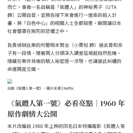
而亡。事後一名自稱是「氣體人」的神秘男子（UTA
飾）公開自首，並預告接下來會進行一連串的殺人計
畫，將「白色中心」的相關人士全都殺害，瞬間讓日本
社會壟罩在無形的恐懼之中。
負責偵辦此案的刑警岡本賢治（小栗旬 飾）過去曾和京
子有一段情，隨著兩人分頭深入調查這場超自然危機，
隱藏在案件背後的駭人祕密逐一浮現，也讓彼此糾纏的
命運再度交織。
日劇《氣體人第一號》。圖片來源 | Netflix
《氣體人第一號》必看亮點｜1960 年
原作劇情大公開
本片改編自 1960 年上映的同名日本特攝電影《氣體人第