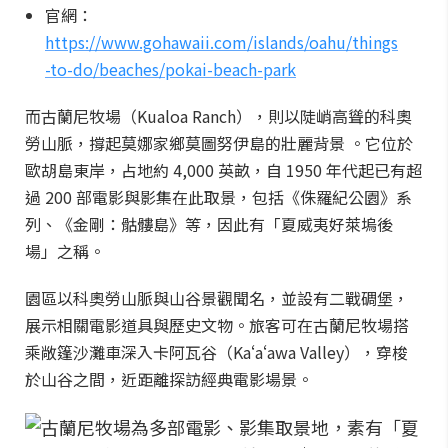
官網：
https://www.gohawaii.com/islands/oahu/things
-to-do/beaches/pokai-beach-park
而古蘭尼牧場（Kualoa Ranch），則以陡峭高聳的科奧
勞山脈，撐起莫娜家鄉莫圖努伊島的壯麗背景 。它位於
歐胡島東岸，占地約 4,000 英畝，自 1950 年代起已有超
過 200 部電影與影集在此取景，包括《侏羅紀公園》系
列、《金剛：骷髏島》等，因此有「夏威夷好萊塢後
場」之稱。
園區以科奧勞山脈與山谷景觀聞名，並設有二戰碉堡，
展示相關電影道具與歷史文物。旅客可在古蘭尼牧場搭
乘敞篷沙灘車深入卡阿瓦谷（Kaʻaʻawa Valley），穿梭
於山谷之間，近距離探訪經典電影場景。