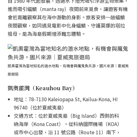
自 1980 年代起發展，透過水下燈光吸引浮游生物聚集，
進而吸引蝠鱝（manta ray）夜間前來覓食，讓遊客有機
會近距離觀察其在海中游動的身影。旅客安排一趟蝠鱝
夜間觀察，如同遇見電影中化身蝠鱝、守護莫娜的塔拉
祖母，能為海島假期增添難忘體驗。
凱奧霍灣為當地知名的潛水地點，有機會與魔鬼魚共游。圖片來源｜夏威夷
旅遊局
凱奧霍灣（Keauhou Bay）
地址：78-7130 Kaleiopapa St, Kailua-Kona, HI
96740（位於夏威夷島）
交通方式：位於夏威夷島（Big Island）西側的科
納海岸（Kona Coast）。從科納國際機場（KOA）
或市中心出發，沿 11 號公路（Route 11）南下，