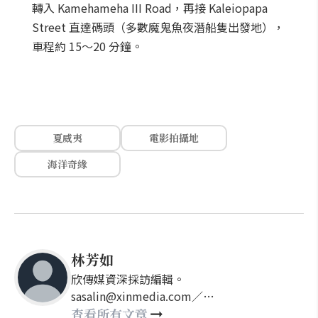
轉入 Kamehameha III Road，再接 Kaleiopapa
Street 直達碼頭（多數魔鬼魚夜潛船隻出發地），
車程約 15～20 分鐘。
夏威夷
電影拍攝地
海洋奇緣
林芳如
欣傳媒資深採訪編輯。
sasalin@xinmedia.com／
happy21917@gmail.com
查看所有文章