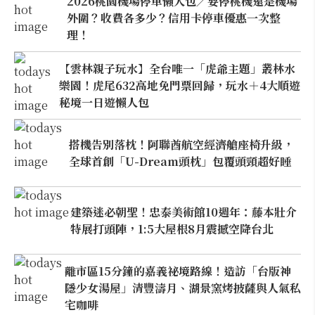
2026桃園機場停車懶人包／要停桃機還是機場
外圍？收費各多少？信用卡停車優惠一次整
理！
【雲林親子玩水】全台唯一「虎爺主題」叢林水
樂園！虎尾632高地免門票回歸，玩水＋4大順遊
秘境一日遊懶人包
搭機告別落枕！阿聯酋航空經濟艙座椅升級，
全球首創「U-Dream頭枕」包覆頭頸超好睡
建築迷必朝聖！忠泰美術館10週年：藤本壯介
特展打頭陣，1:5大屋根8月震撼空降台北
離市區15分鐘的嘉義祕境路線！造訪「台版神
隱少女湯屋」清豐濤月、湖景窯烤披薩與人氣私
宅咖啡