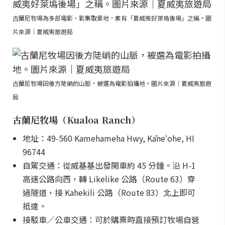
古蘭尼牧場為多部電影、影集取景地，素有「夏威夷好萊塢後場」之稱。圖
片來源｜夏威夷旅遊局
古蘭尼牧場因後方陡峭的山脈，被選為電影拍攝地。圖片來源｜夏威夷旅遊
局
古蘭尼牧場（Kualoa Ranch）
地址：49-560 Kamehameha Hwy, Kāneʻohe, HI
96744
自駕交通：從威基基出發開車約 45 分鐘。沿 H-1
高速公路向西，轉 Likelike 公路（Route 63）穿
過隧道，接 Kahekili 公路（Route 83）北上即可
抵達。
接駁車／公車交通：可於購票時直接預訂牧場自營