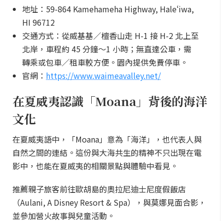
地址：59-864 Kamehameha Highway, Haleʻiwa,
HI 96712
交通方式：從威基基／檀香山走 H-1 接 H-2 北上至
北岸，車程約 45 分鐘～1 小時；無直達公車，需
轉乘或包車／租車較方便。園內提供免費停車。
官網：
https://www.waimeavalley.net/
在夏威夷認識「Moana」背後的海洋
文化
在夏威夷語中，「Moana」意為「海洋」，也代表人與
自然之間的連結。這份與大海共生的精神不只出現在電
影中，也能在夏威夷的相關景點與體驗中看見。
推薦親子旅客前往歐胡島的奧拉尼迪士尼度假飯店
（Aulani, A Disney Resort & Spa），與莫娜見面合影，
並參加營火故事與兒童活動。