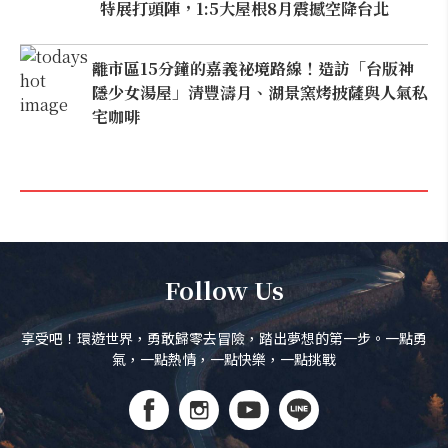
特展打頭陣，1:5大屋根8月震撼空降台北
離市區15分鐘的嘉義祕境路線！造訪「台版神
隱少女湯屋」清豐濤月、湖景窯烤披薩與人氣私
宅咖啡
Follow Us
享受吧！環遊世界，勇敢歸零去冒險，踏出夢想的第一步。一點勇
氣，一點熱情，一點快樂，一點挑戰