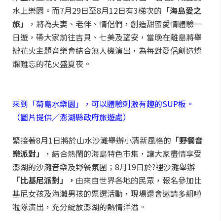
水上樂園。而7月29日至8月12日有3梯次的
「海島愛之
旅」
，將為夫妻、老伴、情侶們，創造甜蜜愛情體驗一
日遊，帶大家前往吉貝、七美及望安，當晚在離島將舉
辦花火主題音樂會結合無人機演出，為每對愛侶創造燦
爛難忘的花火盛夏夜。
來到「菊島水樂園」，可以體驗刺激有趣的SUP板。
（圖片提供／澎湖縣政府旅遊處）
緊接著8月1日將於山水沙灘舉辦小清新風格的
「野餐音
樂派對」
，結合熱鬧的海島特色市集，讓大家盡情享受
澎湖的沙灘音樂及野餐氛圍；8月19日於?裡沙灘舉辦
「比基尼派對」，
由來自世界各地的民眾，報名參加比
基尼女孩及海灘男孩的票選活動，現場還會邀請多組啦
啦隊演出，充分綻放澎湖的熱情洋溢。