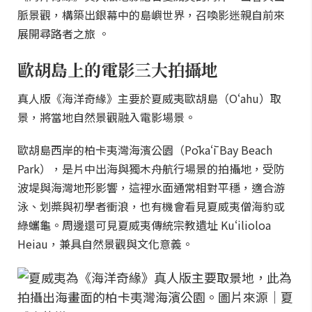
脈景觀，構築出銀幕中的島嶼世界，召喚影迷親自前來
展開尋路者之旅 。
歐胡島上的電影三大拍攝地
真人版《海洋奇緣》主要於夏威夷歐胡島（Oʻahu）取
景，將當地自然景觀融入電影場景。
歐胡島西岸的柏卡夷灣海濱公園（Pōkaʻī Bay Beach
Park），是片中出海與獨木舟航行場景的拍攝地，受防
波堤與海灣地形影響，這裡水面通常相對平穩，適合游
泳、划槳與初學者衝浪，也有機會看見夏威夷僧海豹或
綠蠵龜。周邊還可見夏威夷傳統宗教遺址 Kuʻilioloa
Heiau，兼具自然景觀與文化意義。