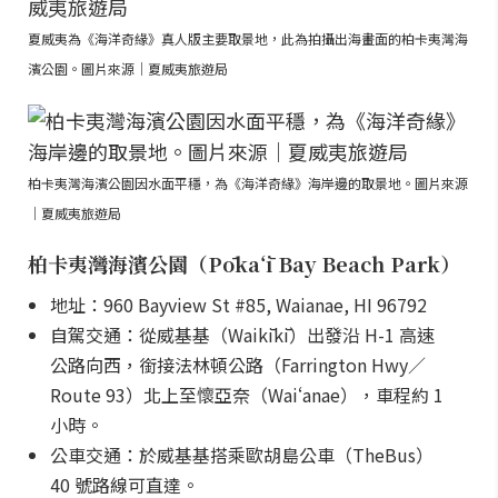
夏威夷為《海洋奇緣》真人版主要取景地，此為拍攝出海畫面的柏卡夷灣海
濱公園。圖片來源｜夏威夷旅遊局
柏卡夷灣海濱公園因水面平穩，為《海洋奇緣》海岸邊的取景地。圖片來源
｜夏威夷旅遊局
柏卡夷灣海濱公園（Pōkaʻī Bay Beach Park）
地址：960 Bayview St #85, Waianae, HI 96792
自駕交通：從威基基（Waikīkī）出發沿 H-1 高速
公路向西，銜接法林頓公路（Farrington Hwy／
Route 93）北上至懷亞奈（Waiʻanae），車程約 1
小時。
公車交通：於威基基搭乘歐胡島公車（TheBus）
40 號路線可直達。