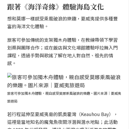
跟著《海洋奇緣》體驗海島文化
想和莫娜一樣感受乘風破浪的樂趣，夏威夷提供多種豐
富的海洋文化體驗。
旅客可參加傳統的支架獨木舟體驗，在教練帶領下學習
划槳與團隊合作；或在飯店與文化場館體驗呼拉舞入門
課程，透過手勢與歌謠了解在地人對自然、祖先的情
感。
旅客可參加獨木舟體驗，親自感受莫娜乘風破浪的樂趣。圖片來源｜夏威夷
旅遊局
若行程延伸至夏威夷島的凱奧霍灣（Keauhou Bay），
這裡是當地知名的魔鬼魚夜間浮潛與潛水地點；此活動