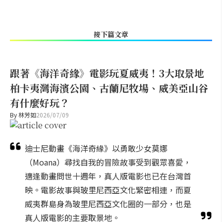
接下篇文章
跟著《海洋奇緣》電影玩夏威夷！3大取景地
柏卡夷灣海濱公園、古蘭尼牧場、威美亞山谷
有什麼好玩？
By
林芳如
2026/07/09
迪士尼動畫《海洋奇緣》以勇敢少女莫娜
（Moana）尋找自我的冒險故事受到觀眾喜愛，
適逢動畫問世十週年，真人版電影也已在台灣首
映。電影故事與玻里尼西亞文化緊密相連，而夏
威夷群島身為玻里尼西亞文化圈的一部分，也是
真人版電影的主要取景地。