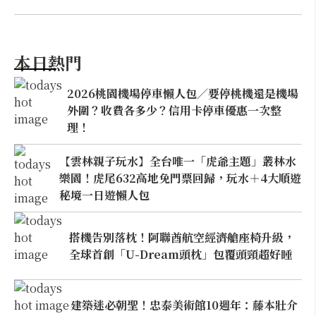
本日熱門
2026桃園機場停車懶人包／要停桃機還是機場
外圍？收費各多少？信用卡停車優惠一次整
理！
【雲林親子玩水】全台唯一「虎爺主題」叢林水
樂園！虎尾632高地免門票回歸，玩水＋4大順遊
秘境一日遊懶人包
搭機告別落枕！阿聯酋航空經濟艙座椅升級，
全球首創「U-Dream頭枕」包覆頭頸超好睡
建築迷必朝聖！忠泰美術館10週年：藤本壯介