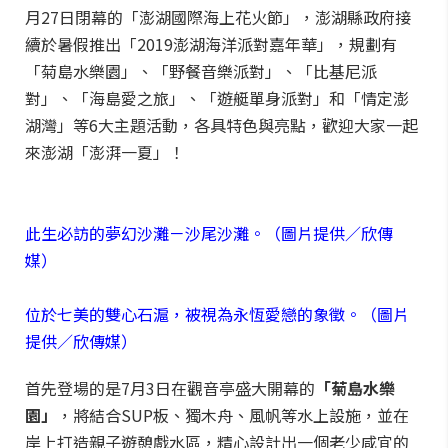
月27日閉幕的「澎湖國際海上花火節」，澎湖縣政府接
續於暑假推出「2019澎湖海洋派對嘉年華」，規劃有
「菊島水樂園」、「野餐音樂派對」、「比基尼派
對」、「海島愛之旅」、「遊艇單身派對」和「情定澎
湖灣」等6大主題活動，各具特色與亮點，歡迎大家一起
來澎湖「澎湃一夏」！
此生必訪的夢幻沙灘－沙尾沙灘。（圖片提供／欣傳
媒）
位於七美的雙心石滬，被視為永恆愛戀的象徵。（圖片
提供／欣傳媒）
首先登場的是7月3日在觀音亭盛大開幕的
「菊島水樂
園」
，將結合SUP板、獨木舟、風帆等水上設施，並在
岸上打造親子遊憩戲水區，精心設計出一個老少咸宜的