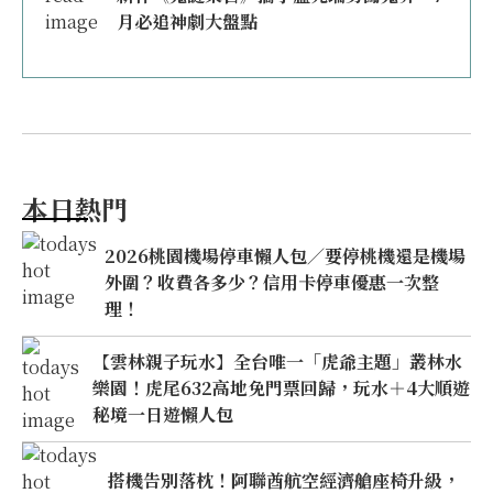
月必追神劇大盤點
本日熱門
2026桃園機場停車懶人包／要停桃機還是機場
外圍？收費各多少？信用卡停車優惠一次整
理！
【雲林親子玩水】全台唯一「虎爺主題」叢林水
樂園！虎尾632高地免門票回歸，玩水＋4大順遊
秘境一日遊懶人包
搭機告別落枕！阿聯酋航空經濟艙座椅升級，