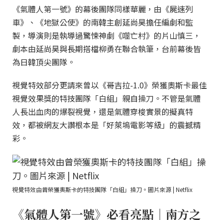
《氣體人第一號》的幕後團隊同樣華麗，由《屍速列
車》、《地獄公使》的南韓主創延尚昊擔任編劇和監
製，導演則是執導過驚悚神劇《噬亡村》的片山慎三，
劇本由延尚昊與長期搭檔柳勇在聯合執筆，台前幕後皆
為日韓頂尖團隊。
視覺特效部分更請來曾以《哥吉拉-1.0》榮獲奧斯卡最佳
視覺效果獎的特技團隊「白組」親自操刀。不管是氣體
人長出血肉的爆裂視覺，還是氣體穿梭實景的擬真特
效，都被網友大讚根本是「好萊塢電影等級」的震撼精
彩。
視覺特效由曾榮獲奧斯卡的特技團隊「白組」操刀。圖片來源 | Netflix
《氣體人第一號》必看亮點｜南方之