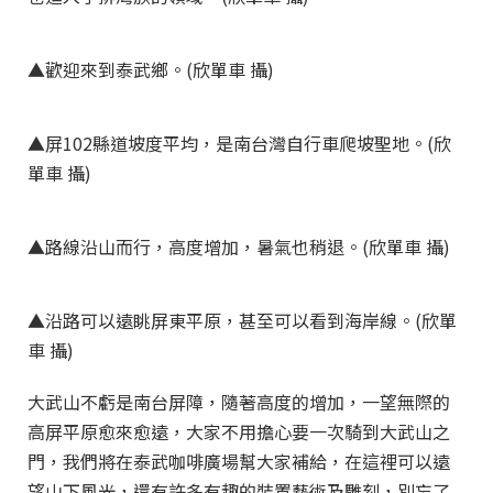
▲歡迎來到泰武鄉。(欣單車 攝)
▲屏102縣道坡度平均，是南台灣自行車爬坡聖地。(欣
單車 攝)
▲路線沿山而行，高度增加，暑氣也稍退。(欣單車 攝)
▲沿路可以遠眺屏東平原，甚至可以看到海岸線。(欣單
車 攝)
大武山不虧是南台屏障，隨著高度的增加，一望無際的
高屏平原愈來愈遠，大家不用擔心要一次騎到大武山之
門，我們將在泰武咖啡廣場幫大家補給，在這裡可以遠
望山下風光，還有許多有趣的裝置藝術及雕刻，別忘了