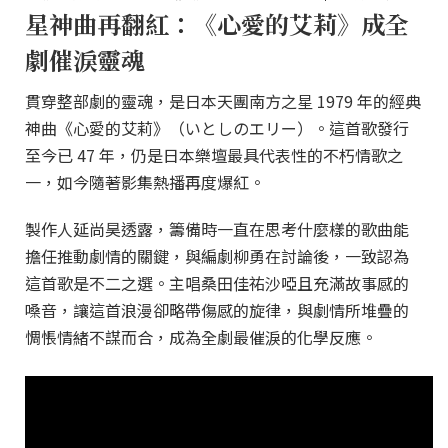
星神曲再翻紅：《心愛的艾莉》成全
劇催淚靈魂
貫穿整部劇的靈魂，是日本天團南方之星 1979 年的經典
神曲《心愛的艾莉》（いとしのエリー）。這首歌發行
至今已 47 年，仍是日本樂壇最具代表性的不朽情歌之
一，如今隨著影集熱播再度爆紅。
製作人延尚昊透露，籌備時一直在思考什麼樣的歌曲能
擔任推動劇情的關鍵，與編劇柳勇在討論後，一致認為
這首歌是不二之選。主唱桑田佳祐沙啞且充滿故事感的
嗓音，讓這首浪漫卻略帶傷感的旋律，與劇情所堆疊的
惆悵情緒不謀而合，成為全劇最催淚的化學反應。