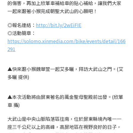
的傷害，再加上欣單車補給車的貼心補給，讓我們大家
一起來跟著小猴完成朝聖大武山的心願吧！
◎報名連結：
http://bit.ly/2wEiFIE
◎活動簡章：
https://solomo.xinmedia.com/bike/events/detail/166
291
▲快來跟小猴魏華萱一起艾多曬，拜訪大武山之門。(艾
多曬 提供)
▲本次活動將由屏東著名的萬金聖母聖殿前出發。(欣單
車 攝)
大武山是中央山脈陷落區往南，位於屏東縣境內唯一一
座三千公尺以上的高峰，高屏地區在視野良好的日子，