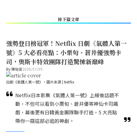
接下篇文章
強勢登日榜冠軍！Netflix 日劇《氣體人第一
號》5 大必看亮點：小栗旬、蒼井優強勢卡
司，奧斯卡特效團隊打造驚悚新巔峰
By
陳怡安
2026/07/09
日劇《氣體人第一號》。圖片來源 | Netflix
Netflix日本影集《氣體人第一號》上線後話題不
斷，不但可以看到小栗旬、蒼井優等神仙卡司飆
戲，幕後更有日韓黃金團隊聯手打造，5 大亮點
帶你一窺這部必追的神劇。