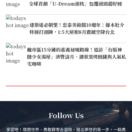
全球首創「U-Dream頭枕」包覆頭頸超好睡
建築迷必朝聖！忠泰美術館10週年：藤本壯介
特展打頭陣，1:5大屋根8月震撼空降台北
離市區15分鐘的嘉義祕境路線！造訪「台版神
隱少女湯屋」清豐濤月、湖景窯烤披薩與人氣私
宅咖啡
Follow Us
享受吧！環遊世界，勇敢歸零去冒險，踏出夢想的第一步。一點勇