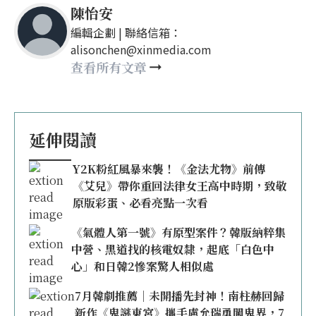
陳怡安
編輯企劃 | 聯絡信箱：
alisonchen@xinmedia.com
查看所有文章
延伸閱讀
Y2K粉紅風暴來襲！《金法尤物》前傳
《艾兒》帶你重回法律女王高中時期，致敬
原版彩蛋、必看亮點一次看
《氣體人第一號》有原型案件？韓版納粹集
中營、黑道找的核電奴隸，起底「白色中
心」和日韓2慘案驚人相似處
7月韓劇推薦｜未開播先封神！南柱赫回歸
新作《鬼謎東宮》攜手盧允瑞勇闖鬼界，7