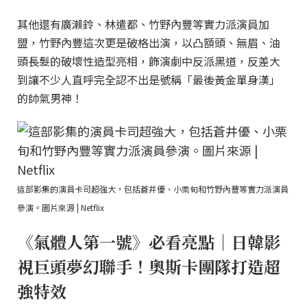
其他還有廣瀨鈴、林遣都、竹野內豐等實力派演員加
盟，竹野內豐這次更是破格出演，以凸額頭、無眉、油
頭長髮的破壞性造型亮相，飾演劇中反派黑道，反差大
到讓不少人直呼完全認不出是號稱「最後黃金單身漢」
的帥氣男神！
這部影集的演員卡司超強大，包括蒼井優、小栗旬和竹野內豐等實力派演員
參演。圖片來源 | Netflix
《氣體人第一號》必看亮點｜日韓影
視巨頭夢幻聯手！奧斯卡團隊打造超
強特效