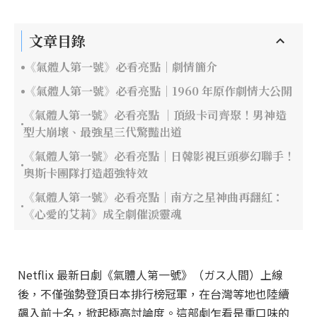
文章目錄
《氣體人第一號》必看亮點｜劇情簡介
《氣體人第一號》必看亮點｜1960 年原作劇情大公開
《氣體人第一號》必看亮點 ｜頂級卡司齊聚！男神造
型大崩壞、最強星三代驚豔出道
《氣體人第一號》必看亮點｜日韓影視巨頭夢幻聯手！
奧斯卡團隊打造超強特效
《氣體人第一號》必看亮點｜南方之星神曲再翻紅：
《心愛的艾莉》成全劇催淚靈魂
Netflix 最新日劇《氣體人第一號》（ガス人間）上線
後，不僅強勢登頂日本排行榜冠軍，在台灣等地也陸續
飆入前十名，掀起極高討論度。這部劇乍看是重口味的