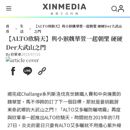
首
生
【ALTO欣騎天】與小猴魏華萱一起朝聖 硬硬Der大武山
>
>
頁
活
之門
【ALTO欣騎天】與小猴魏華萱一起朝聖 硬硬
Der大武山之門
By
欣單車
2019/07/10
甫完成Challange系列斯洛伐克世錦鐵人賽和中央燒賣的
魏華萱，馬不停蹄的訂了下一個目標，那就是要挑戰屏
東泰武鄉的大武山之門！「ALTO艾多曬防曬噴霧」再度
與欣單車一起推出ALTO欣騎天，時間就在2019年的7月
27日，炎炎的夏日只要有ALTO艾多曬就不用擔心紫外線