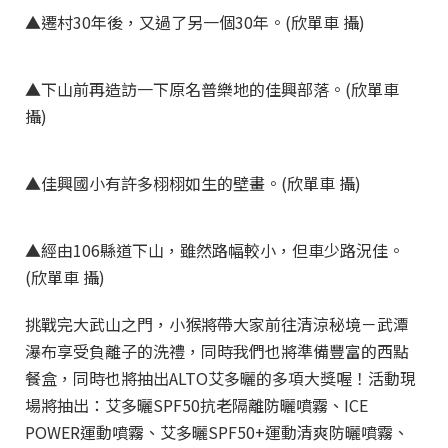
▲遷村30年後，又過了另一個30年。(欣單車 攝)
▲下山前再造訪一下原名普樂地的佳興部落。(欣單車
攝)
▲佳興國小有許多栩栩如生的壁畫。(欣單車 攝)
▲經由106縣道下山，雖然路幅較小，但車少路況佳。
(欣單車 攝)
挑戰完大武山之門，小猴將帶大家前往清涼秘境－武潭
瀑布享受負離子的洗禮，同時我們也將準備豐富的西點
餐盒，同時也將抽出ALTO艾多曬的多項大獎喔！活動現
場將抽出：艾多曬SPF50抗老隔離防曬噴霧、ICE
POWER運動噴霧、艾多曬SPF50+運動清爽防曬噴霧、