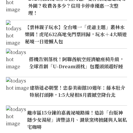
外圍？收費各多少？信用卡停車優惠一次整
理！
【雲林親子玩水】全台唯一「虎爺主題」叢林水
樂園！虎尾632高地免門票回歸，玩水＋4大順遊
秘境一日遊懶人包
搭機告別落枕！阿聯酋航空經濟艙座椅升級，
全球首創「U-Dream頭枕」包覆頭頸超好睡
建築迷必朝聖！忠泰美術館10週年：藤本壯介
特展打頭陣，1:5大屋根8月震撼空降台北
離市區15分鐘的嘉義祕境路線！造訪「台版神
隱少女湯屋」清豐濤月、湖景窯烤披薩與人氣私
宅咖啡