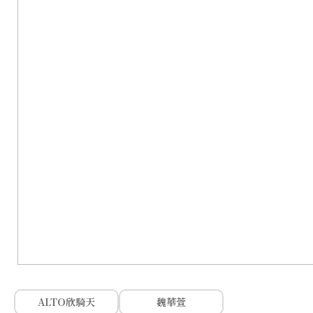
ALTO欣騎天
魏華萱