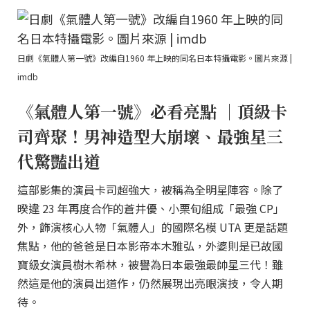
日劇《氣體人第一號》改編自1960 年上映的同名日本特攝電影。圖片來源 |
imdb
《氣體人第一號》必看亮點 ｜頂級卡
司齊聚！男神造型大崩壞、最強星三
代驚豔出道
這部影集的演員卡司超強大，被稱為全明星陣容。除了
暌違 23 年再度合作的蒼井優、小栗旬組成「最強 CP」
外，飾演核心人物「氣體人」的國際名模 UTA 更是話題
焦點，他的爸爸是日本影帝本木雅弘，外婆則是已故國
寶級女演員樹木希林，被譽為日本最強最帥星三代！雖
然這是他的演員出道作，仍然展現出亮眼演技，令人期
待。