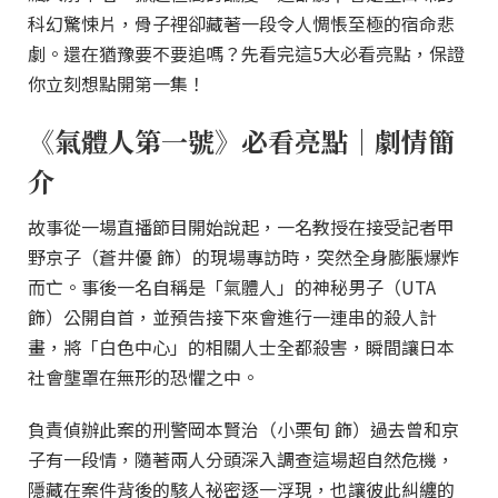
科幻驚悚片，骨子裡卻藏著一段令人惆悵至極的宿命悲
劇。還在猶豫要不要追嗎？先看完這5大必看亮點，保證
你立刻想點開第一集！
《氣體人第一號》必看亮點｜劇情簡
介
故事從一場直播節目開始說起，一名教授在接受記者甲
野京子（蒼井優 飾）的現場專訪時，突然全身膨脹爆炸
而亡。事後一名自稱是「氣體人」的神秘男子（UTA
飾）公開自首，並預告接下來會進行一連串的殺人計
畫，將「白色中心」的相關人士全都殺害，瞬間讓日本
社會壟罩在無形的恐懼之中。
負責偵辦此案的刑警岡本賢治（小栗旬 飾）過去曾和京
子有一段情，隨著兩人分頭深入調查這場超自然危機，
隱藏在案件背後的駭人祕密逐一浮現，也讓彼此糾纏的