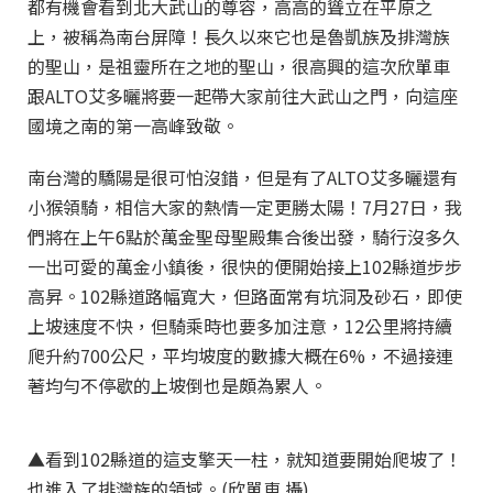
都有機會看到北大武山的尊容，高高的聳立在平原之
上，被稱為南台屏障！長久以來它也是魯凱族及排灣族
的聖山，是祖靈所在之地的聖山，很高興的這次欣單車
跟ALTO艾多曬將要一起帶大家前往大武山之門，向這座
國境之南的第一高峰致敬。
南台灣的驕陽是很可怕沒錯，但是有了ALTO艾多曬還有
小猴領騎，相信大家的熱情一定更勝太陽！7月27日，我
們將在上午6點於萬金聖母聖殿集合後出發，騎行沒多久
一出可愛的萬金小鎮後，很快的便開始接上102縣道步步
高昇。102縣道路幅寬大，但路面常有坑洞及砂石，即使
上坡速度不快，但騎乘時也要多加注意，12公里將持續
爬升約700公尺，平均坡度的數據大概在6%，不過接連
著均勻不停歇的上坡倒也是頗為累人。
▲看到102縣道的這支擎天一柱，就知道要開始爬坡了！
也進入了排灣族的領域。(欣單車 攝)