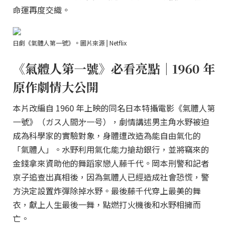
命運再度交織。
日劇《氣體人第一號》。圖片來源 | Netflix
《氣體人第一號》必看亮點｜1960 年
原作劇情大公開
本片改編自 1960 年上映的同名日本特攝電影《氣體人第
一號》（ガス人間㐧一号），劇情講述男主角水野被迫
成為科學家的實驗對象，身體遭改造為能自由氣化的
「氣體人」。水野利用氣化能力搶劫銀行，並將竊來的
金錢拿來資助他的舞蹈家戀人藤千代。岡本刑警和記者
京子追查出真相後，因為氣體人已經造成社會恐慌，警
方決定設置炸彈除掉水野。最後藤千代穿上最美的舞
衣，獻上人生最後一舞，點燃打火機後和水野相擁而
亡。