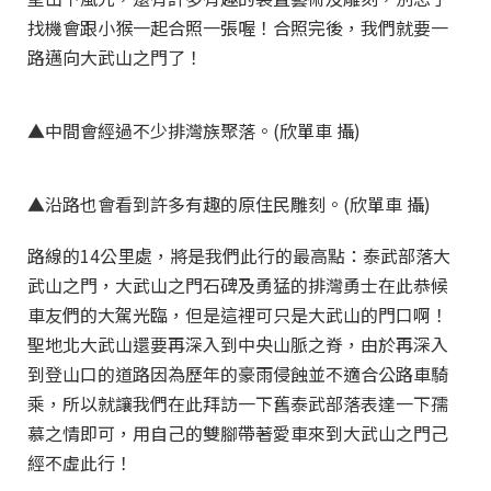
找機會跟小猴一起合照一張喔！合照完後，我們就要一
路邁向大武山之門了！
▲中間會經過不少排灣族聚落。(欣單車 攝)
▲沿路也會看到許多有趣的原住民雕刻。(欣單車 攝)
路線的14公里處，將是我們此行的最高點：泰武部落大
武山之門，大武山之門石碑及勇猛的排灣勇士在此恭候
車友們的大駕光臨，但是這裡可只是大武山的門口啊！
聖地北大武山還要再深入到中央山脈之脊，由於再深入
到登山口的道路因為歷年的豪雨侵蝕並不適合公路車騎
乘，所以就讓我們在此拜訪一下舊泰武部落表達一下孺
慕之情即可，用自己的雙腳帶著愛車來到大武山之門己
經不虛此行！