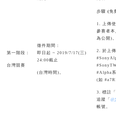
步驟
(
免
1. 上傳
參賽者本人
為公開)
徵件期間：
2. 於
第一階段：
即日起 ~ 2019/7/17(三)
#SonyAlp
24:00截止
台灣競賽
#SonyTW
(台灣時間)。
#Alph
(如 #a7
3. 標註
追蹤「
@S
帳號。