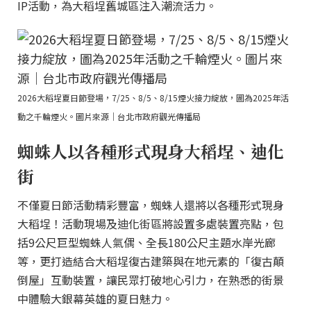
IP活動，為大稻埕舊城區注入潮流活力。
2026大稻埕夏日節登場，7/25、8/5、8/15煙火接力綻放，圖為2025年活
動之千輪煙火。圖片來源｜台北市政府觀光傳播局
蜘蛛人以各種形式現身大稻埕、迪化
街
不僅夏日節活動精彩豐富，蜘蛛人還將以各種形式現身
大稻埕！活動現場及迪化街區將設置多處裝置亮點，包
括9公尺巨型蜘蛛人氣偶、全長180公尺主題水岸光廊
等，更打造結合大稻埕復古建築與在地元素的「復古顛
倒屋」互動裝置，讓民眾打破地心引力，在熟悉的街景
中體驗大銀幕英雄的夏日魅力。