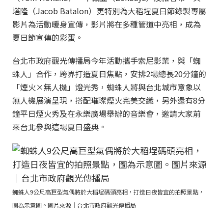
塔隆（Jacob Batalon）更特別為大稻埕夏日節錄製專屬
影片為活動暖身宣傳，影片將在多種管道中亮相，成為
夏日節宣傳的彩蛋。
台北市政府觀光傳播局今年活動攜手索尼影業，與「蜘
蛛人」合作，跨界打造夏日焦點，安排2場總長20分鐘的
「煙火×無人機」燈光秀，蜘蛛人將與台北城市意象以
無人機展演呈現，搭配璀璨煙火完美交織，另外還有8分
鐘平日煙火秀及在永樂廣場舉辦的音樂會，邀請大家前
來台北參與這場夏日盛典。
蜘蛛人9公尺高巨型氣偶將於大稻埕碼頭亮相，打造日夜皆宜的拍照景點，
圖為示意圖。圖片來源｜台北市政府觀光傳播局