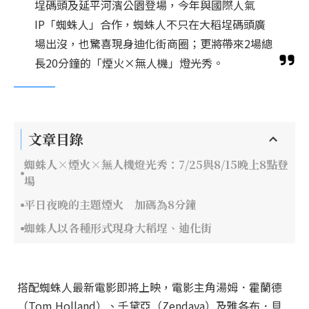
埕碼頭及延平河濱公園登場，今年與國際人氣
IP「蜘蛛人」合作，蜘蛛人不只在大稻埕碼頭廣
場出沒，也驚喜現身迪化街商圈；更將帶來2場總
長20分鐘的「煙火×無人機」燈光秀。
文章目錄
蜘蛛人×煙火×無人機燈光秀：7/25與8/15晚上8點登
場
平日夜晚的主題煙火 加碼為8分鐘
蜘蛛人以各種形式現身大稻埕、迪化街
搭配蜘蛛人最新電影即將上映，電影主角湯姆．霍蘭德
（Tom Holland）、千黛亞（Zendaya）及雅各布．貝