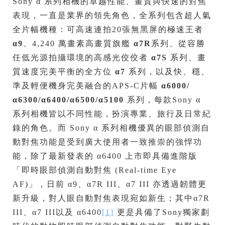
Sony α 系列相機的卓越性能、畫質與快速的對焦
表現，一直是業界的領先角色，全系列包含超人氣
全片幅機種：可高速連拍20張無黑屏的極速王者
α9
、4,240 萬畫素高畫質旗艦
α7R
系列、從容勝
任低光源拍攝環境的高感光佼佼者
α7S
系列、畫
質速度完美平衡的全方位
α7
系列，以及快、穩、
準及輕便機身完美融合的APS-C片幅
α6000/
α6300/α6400/α6500/α5100
系列，每款Sony α
系列相機皆以不同性能，扮演專業、旅行及日常紀
錄的角色。而 Sony α 系列相機優異的眼部偵測自
動對焦功能是受到廣大使用者一致推崇的強悍功
能，除了最新發表的 α6400 上市即具備進階版
「即時眼部偵測自動對焦 (Real-time Eye
AF)」，日前 α9、α7R III、α7 III 亦透過韌體更
新升級，對人眼自動對焦表現宛如新生；其中α7R
III、α7 III以及 α6400
[1]
更是具備了Sony獨家劃