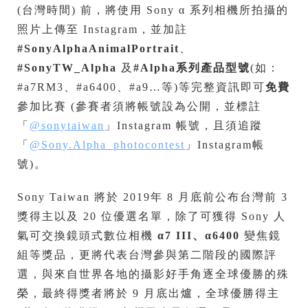
(台灣時間) 前，將使用 Sony α 系列相機所拍攝的
照片上傳至 Instagram，並加註
#SonyAlphaAnimalPortrait
、
#SonyTW_Alpha
及
#Alpha
系列產品型號
(如：
#a7RM3、#a6400、#a9…等)等完整資訊即可
免費
參加比賽 (參賽者須將帳號設為公開，並標註
「
@sonytaiwan
」Instagram 帳號，且須追蹤
「
@Sony.Alpha_photocontest
」Instagram帳
號)。
Sony Taiwan 將於 2019年 8 月底前公布台灣前 3
獎得主以及 20 位優選名單，除了可獲得 Sony 人
氣可交換鏡頭式數位相機
α7 III
、
α6400
變焦鏡
組等獎品，更將代表台灣參與第二階段的國際評
選，與來自世界各地的攝影好手角逐全球優勝的殊
榮，最終得獎者將於 9 月底出爐，全球優勝得主