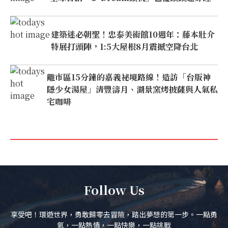
建築迷必朝聖！忠泰美術館10週年：藤本壯介
特展打頭陣，1:5大屋根8月震撼空降台北
離市區15分鐘的嘉義祕境路線！造訪「台版神
隱少女湯屋」清豐濤月、湖景窯烤披薩與人氣私
宅咖啡
Follow Us
享受吧！環遊世界，勇敢歸零去冒險，踏出夢想的第一步。一點勇
氣，一點熱情，一點快樂，一點挑戰