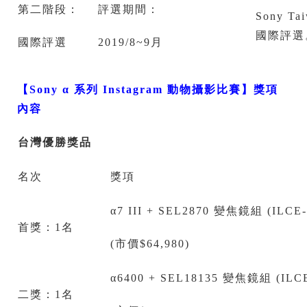
第二階段：
評選期間：
Sony 
國際評選
國際評選
2019/8~9月
【
Sony α
系列
Instagram
動物攝影比賽
】
獎項
內容
台灣優勝獎品
名次
獎項
α7 III + SEL2870 變焦鏡組 (ILC
首獎：1名
(市價$64,980)
α6400 + SEL18135 變焦鏡組 (ILC
二獎：1名