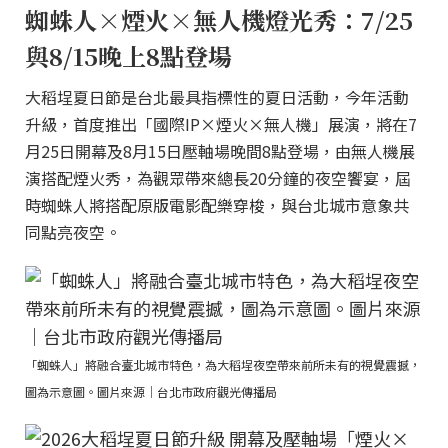
蜘蛛人×煙火×無人機燈光秀：7/25
與8/15晚上8點登場
大稻埕夏日節是台北最具指標性的夏日活動，今年活動
升級，首度推出「國際IP×煙火×無人機」展演，將在7
月25日開幕及8月15日壓軸場晚間8點登場，由無人機展
演搭配煙火秀，為觀眾帶來總長20分鐘的夜空饗宴，屆
時蜘蛛人將搭配原版電影配樂穿梭，與台北城市意象共
同點亮夜空。
「蜘蛛人」將融合臺北城市特色，為大稻埕夜空帶來前所未有的視覺震撼，
圖為示意圖。圖片來源｜台北市政府觀光傳播局