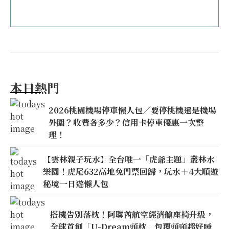
本日熱門
2026桃園機場停車懶人包／要停桃機還是機場
外圍？收費各多少？信用卡停車優惠一次整
理！
【雲林親子玩水】全台唯一「虎爺主題」叢林水
樂園！虎尾632高地免門票回歸，玩水＋4大順遊
秘境一日遊懶人包
搭機告別落枕！阿聯酋航空經濟艙座椅升級，
全球首創「U-Dream頭枕」包覆頭頸超好睡