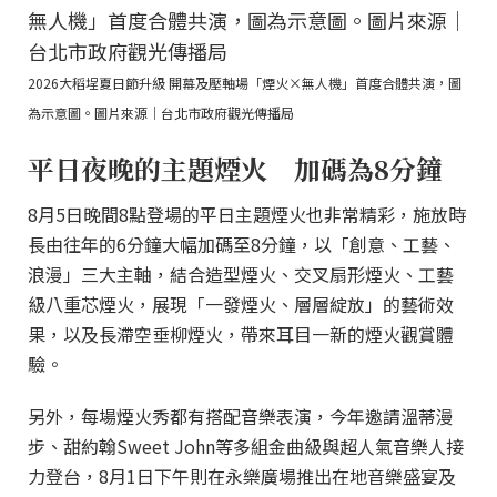
2026大稻埕夏日節升級 開幕及壓軸場「煙火×無人機」首度合體共演，圖
為示意圖。圖片來源｜台北市政府觀光傳播局
平日夜晚的主題煙火 加碼為8分鐘
8月5日晚間8點登場的平日主題煙火也非常精彩，施放時
長由往年的6分鐘大幅加碼至8分鐘，以「創意、工藝、
浪漫」三大主軸，結合造型煙火、交叉扇形煙火、工藝
級八重芯煙火，展現「一發煙火、層層綻放」的藝術效
果，以及長滯空垂柳煙火，帶來耳目一新的煙火觀賞體
驗。
另外，每場煙火秀都有搭配音樂表演，今年邀請溫蒂漫
步、甜約翰Sweet John等多組金曲級與超人氣音樂人接
力登台，8月1日下午則在永樂廣場推出在地音樂盛宴及