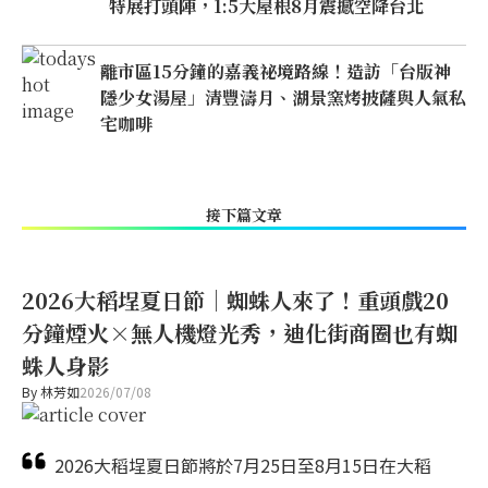
特展打頭陣，1:5大屋根8月震撼空降台北
離市區15分鐘的嘉義祕境路線！造訪「台版神
隱少女湯屋」清豐濤月、湖景窯烤披薩與人氣私
宅咖啡
接下篇文章
2026大稻埕夏日節｜蜘蛛人來了！重頭戲20
分鐘煙火×無人機燈光秀，迪化街商圈也有蜘
蛛人身影
By
林芳如
2026/07/08
2026大稻埕夏日節將於7月25日至8月15日在大稻