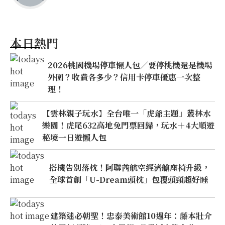
本日熱門
2026桃園機場停車懶人包／要停桃機還是機場
外圍？收費各多少？信用卡停車優惠一次整
理！
【雲林親子玩水】全台唯一「虎爺主題」叢林水
樂園！虎尾632高地免門票回歸，玩水＋4大順遊
秘境一日遊懶人包
搭機告別落枕！阿聯酋航空經濟艙座椅升級，
全球首創「U-Dream頭枕」包覆頭頸超好睡
建築迷必朝聖！忠泰美術館10週年：藤本壯介