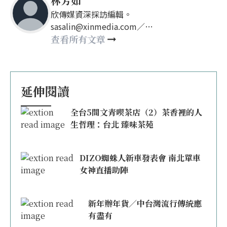
林芳如
欣傳媒資深採訪編輯。
sasalin@xinmedia.com／
happy21917@gmail.com
查看所有文章
延伸閱讀
全台5間文青喫茶店（2）茶香裡的人
生哲理：台北 臻味茶苑
DIZO蜘蛛人新車發表會 南北單車
女神直播助陣
新年辦年貨／中台灣流行傳統應
有盡有