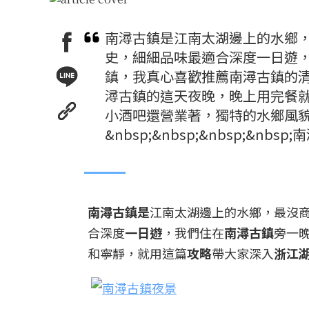
南潯古鎮是江南太湖邊上的水鄉，
史，細細品味最適合深度一日遊
鎮，我真心喜歡推薦南潯古鎮的
潯古鎮的這天夜晚，晚上用完餐
小酒吧還營業著，獨特的水鄉風貌，
&nbsp;&nbsp;&nbsp;&
南潯古鎮是
江南太湖邊上的水鄉，最沒
合深度
一日遊
，我們住在
南潯古鎮
旁一
和寧靜，就用這篇
攻略
帶大家深入
浙江