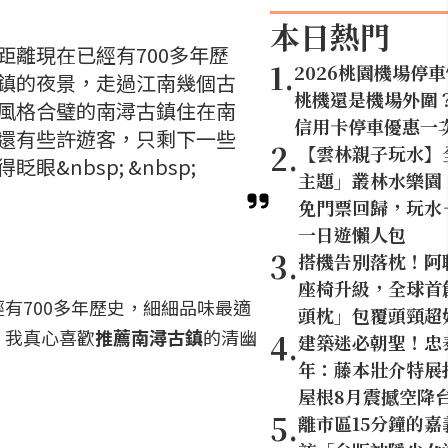
本日熱門
離現在已經有700多年歷
1
.
2026桃園機場停
鎮的夜景，走過江南幾個古
桃機還是機場外圍
風格合璧的南潯古鎮住在南
信用卡停車優惠一
還有些許遊客，只剩下一些
2
.
【雲林親子玩水】
nbsp; &nbsp;
主題」叢林水樂園
免門票回歸，玩水
一日遊懶人包
3
.
搭機告別落枕！阿
座椅升級，全球首創
有700多年歷史，細細品味最適
頭枕」包覆頭頸超
，我真心喜歡
推薦南潯古鎮
的清幽
4
.
建築迷必朝聖！忠
年：藤本壯介特展打
屋根8月震撼空降
5
.
離市區15分鐘的