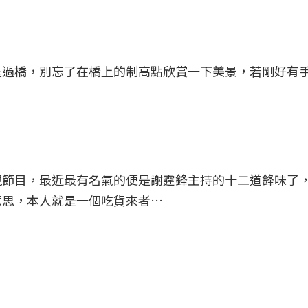
是過橋，別忘了在橋上的制高點欣賞一下美景，若剛好有
視節目，最近最有名氣的便是謝霆鋒主持的十二道鋒味了
意思，本人就是一個吃貨來者…