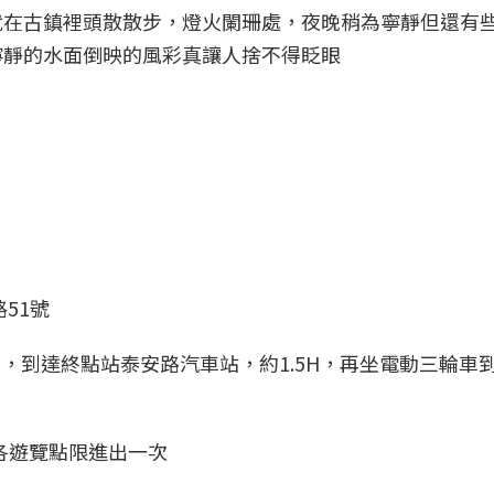
就在古鎮裡頭散散步，燈火闌珊處，夜晚稍為寧靜但還有
寧靜的水面倒映的風彩真讓人捨不得眨眼
51號
車，到達終點站泰安路汽車站，約1.5H，再坐電動三輪車
，各遊覽點限進出一次