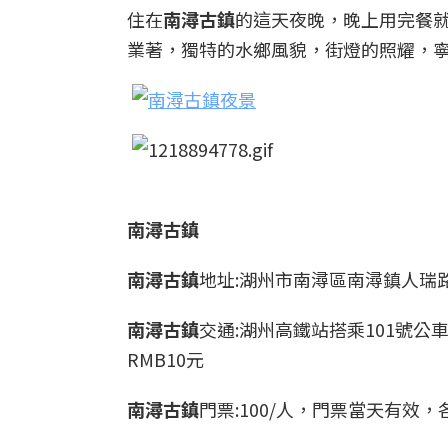
住在
南潯古鎮
的這天夜晚，晚上用完餐
業著，獨特的水鄉風貌，街燈的照耀，
南潯古鎮
南潯古鎮
地址:湖州市南潯區南潯鎮人瑞路
南潯古鎮
交通:湖州高鐵站搭乘101號公
RMB10元
南潯古鎮
門票:100/人，門票當天有效