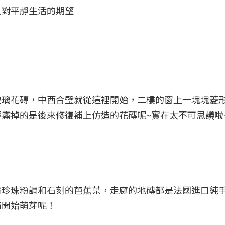
人對平靜生活的期望
玻璃花磚，中西合璧就從這裡開始，二樓的窗上一塊塊菱
霧掉的是後來修復補上仿造的花磚呢~實在太不可思議啦
著珍珠粉調和石刻的芭蕉葉，走廊的地磚都是法國進口純
備開始萌芽呢！