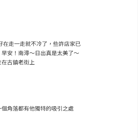
好在走一走就不冷了，些許店家已
，早安！南潯～日出真是太美了～
走在古鎮老街上
一個角落都有他獨特的吸引之處