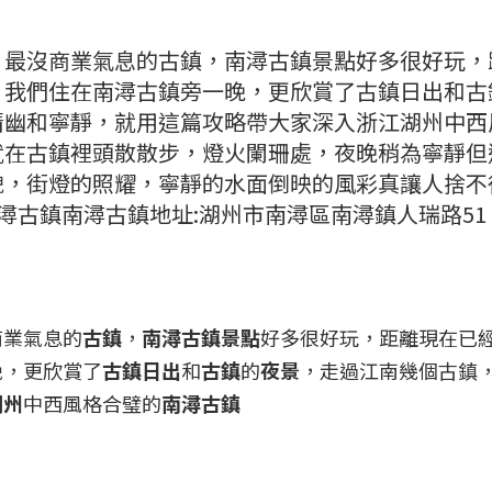
最沒商業氣息的古鎮，南潯古鎮景點好多很好玩，距
，我們住在南潯古鎮旁一晚，更欣賞了古鎮日出和古
清幽和寧靜，就用這篇攻略帶大家深入浙江湖州中西
就在古鎮裡頭散散步，燈火闌珊處，夜晚稍為寧靜但
街燈的照耀，寧靜的水面倒映的風彩真讓人捨不得眨眼&
nbsp;南潯古鎮南潯古鎮地址:湖州市南潯區南潯鎮人瑞路51
商業氣息的
古鎮
，
南潯古鎮景點
好多很好玩，距離現在已經
晚，更欣賞了
古鎮日出
和
古鎮
的
夜景
，走過江南幾個古鎮
湖州
中西風格合璧的
南潯古鎮