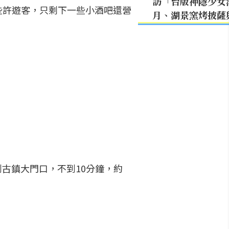
訪「台版神隱少女
些許遊客，只剩下一些小酒吧還營
月、湖景窯烤披薩
到古鎮大門口，不到10分鐘，約