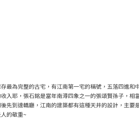
存最為完整的古宅，有江南第一宅的稱號，五落四進和中
的收入耶，張石銘是當年南潯四象之一的張頌賢孫子，相
門後先到達轎廳，江南的建築都有這種天井的設計，主要
人的敬重~