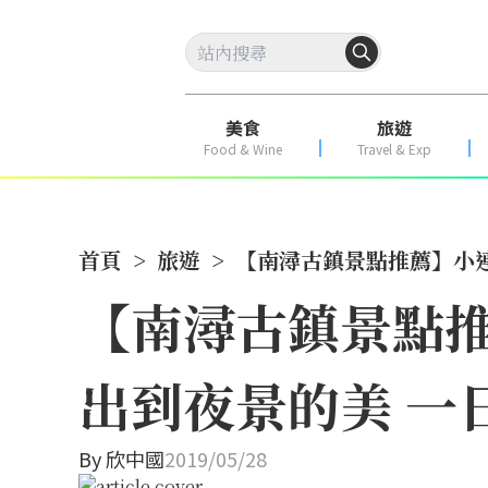
美食
旅遊
Food & Wine
Travel & Exp
首頁
>
旅遊
>
【南潯古鎮景點推薦】小連
【南潯古鎮景點推
出到夜景的美 一
By
欣中國
2019/05/28