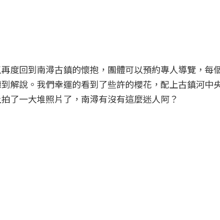
又再度回到南潯古鎮的懷抱，團體可以預約專人導覽，每
聽到解說。我們幸運的看到了些許的櫻花，配上古鎮河中
上拍了一大堆照片了，南潯有沒有這麼迷人阿？