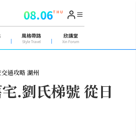
08.06
T H U
點
風格帶路
欣講堂
Style Travel
Xin Forum
遊交通攻略 湖州
宅.劉氏梯號 從日