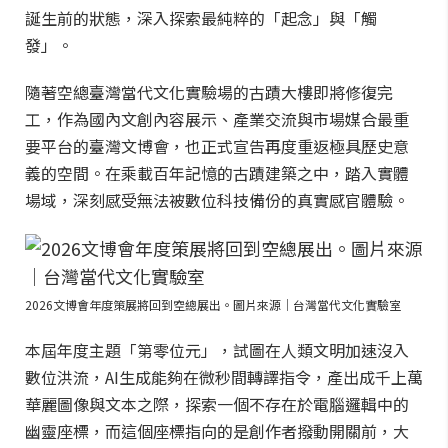
誕生前的狀態，深入探索最純粹的「起念」與「觸
發」。
隨著空總臺灣當代文化實驗場的古蹟大樓即將修復完
工，作為國內文創內容展示、產業交流與市場媒合最重
要平台的臺灣文博會，也正式宣告再度重返極具歷史意
義的空間。在乘載百年記憶的古蹟建築之中，踏入實體
場域，深刻感受無法被數位科技備份的真實感官體驗。
2026文博會年度策展將回到空總展出。圖片來源｜台灣當代文化實驗室
本屆年度主題「第零位元」，試圖在人類文明加速沒入
數位洪流，AI生成能夠在微秒間轉譯指令，產出成千上萬
華麗圖像與文本之際，探索一個不存在於電腦邏輯中的
幽靈座標，而這個座標指向的是創作者撥動開關前，大