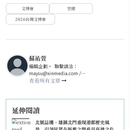
文博會
空總
2026台灣文博會
蘇祐萱
編輯企劃。 聯繫請洽：
maysu@xinmedia.com /
may860527@gmail.com
查看所有文章
延伸閱讀
北號誌樓、雄鎮北門重現港都歷史風
景 引領民眾在新舊之間看見高雄文化