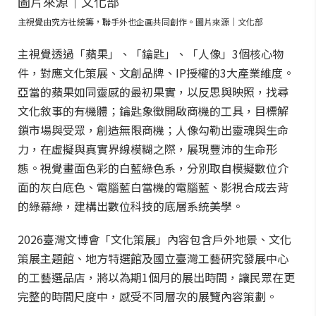
主視覺由究方社統籌，聯手外也企画共同創作。圖片來源｜文化部
主視覺透過「蘋果」、「鑰匙」、「人像」3個核心物
件，對應文化策展、文創品牌、IP授權的3大產業維度。
亞當的蘋果如同靈感的最初果實，以反思與映照，找尋
文化敘事的有機體；鑰匙象徵開啟商機的工具，目標解
鎖市場與受眾，創造無限商機；人像勾勒出靈魂與生命
力，在虛擬與真實界線模糊之際，展現豐沛的生命形
態。視覺畫面色彩的白藍綠色系，分別取自模擬數位介
面的灰白底色、電腦藍白當機的電腦藍、影視合成去背
的綠幕綠，建構出數位科技的底層系統美學。
2026臺灣文博會「文化策展」內容包含戶外地景、文化
策展主題館、地方特選館及國立臺灣工藝研究發展中心
的工藝選品店，將以為期1個月的展出時間，讓民眾在更
完整的時間尺度中，感受不同層次的展覽內容策劃。