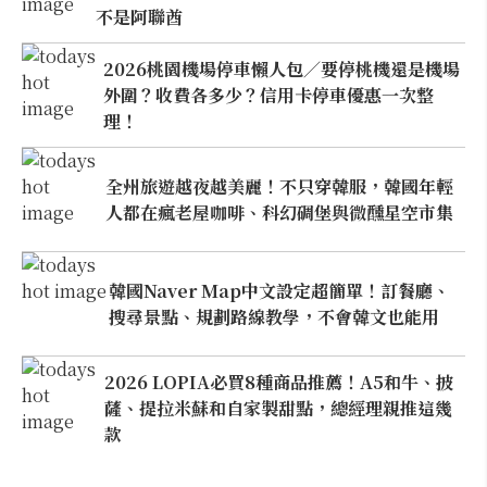
不是阿聯酋
2026桃園機場停車懶人包／要停桃機還是機場
外圍？收費各多少？信用卡停車優惠一次整
理！
全州旅遊越夜越美麗！不只穿韓服，韓國年輕
人都在瘋老屋咖啡、科幻碉堡與微醺星空市集
韓國Naver Map中文設定超簡單！訂餐廳、
搜尋景點、規劃路線教學，不會韓文也能用
2026 LOPIA必買8種商品推薦！A5和牛、披
薩、提拉米蘇和自家製甜點，總經理親推這幾
款