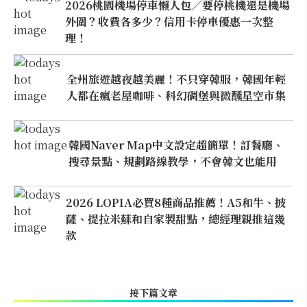
2026桃園機場停車懶人包／要停桃機還是機場
外圍？收費各多少？信用卡停車優惠一次整
理！
全州旅遊越夜越美麗！不只穿韓服，韓國年輕
人都在瘋老屋咖啡、科幻碉堡與微醺星空市集
韓國Naver Map中文設定超簡單！訂餐廳、
搜尋景點、規劃路線教學，不會韓文也能用
2026 LOPIA必買8種商品推薦！A5和牛、披
薩、提拉米蘇和自家製甜點，總經理親推這幾
款
接下篇文章