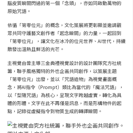
腦皮質瞬間閃過的第一個「念頭」，亦如同啟動萬物的
原始咒語。
依循「第零位元」的概念，文化策展將更彰顯並邀請觀
眾共同守護藝文創作者「起念瞬間」的力量，一起回到
「第零位元」，讓文化在冰冷的位元世界、AI世代，持續
散發出溫熱且鮮活的光芒。
主視覺由曾主導三金典禮視覺設計的設計團隊究方社統
籌，聯手風格獨特的外也企画共同創作，以策展主題
「第零位元」出發，並以「咒語造物」為視覺畫面概
念，將AI指令（Prompt）類比為當代的「魔法咒語」，
以「型隨咒語」為核心，呈現文字跨越虛實，轉化為具
體的形體。文字在此不再僅是訊息，而是形構物件的起
點，記錄從虛擬指令到物質生成的轉譯瞬間。