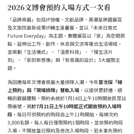
2026文博會預約入場方式一次看
「品牌商展」包括IP授權、文創品牌、黑潮星樂園展區
及文策院最新成果IP轉生漫畫屋，並以「未來日常式
Future Everyday」為主題，實體展區以「家」為空間原
點，延伸出工作、創作、休息與交流等複合生活場域，
並規劃「生活儀式」、「溫柔科技」、「慢生活片
刻」、「家的新想像」與「有意識的設計」5大趨勢主
題。
為因應每年文博會商展大量排隊人潮，今年
首次採「線
上預約」與「現場排隊」雙軌入場
，以提供更舒適、順
暢的觀展體驗。預約系統於7月14日上午10時開放民眾註
冊帳號，將
於7月21日上午10時起正式開放預約入場時
段
，每日可供預約的時段自上午11時開始，每梯次約
3,000名額，每人每日僅限預約1個時段，並依預約時段
入場，不開放當日預約及修改入場時段。若未事先預約