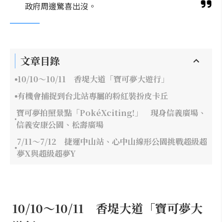
政府周邊驚喜出沒。
文章目錄
10/10～10/11 香堤大道「寶可夢大遊行」
有機會捕捉到台北站專屬的粉紅裝扮皮卡丘
寶可夢拍照景點「PokéXciting!」 現身信義廣場、
信義安康公園、松壽廣場
7/11～7/12 捷運中山站、心中山線形公園挑戰超級超
夢X與超級超夢Y
10/10～10/11 香堤大道「寶可夢大