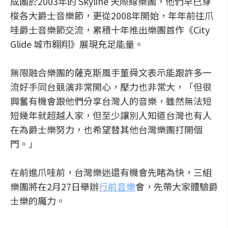
成團於2003年的 Skyline 天際線樂團，他們早已穿
梭各大爵士音樂節，更從2008年開始，年年前往爪
哇爵士音樂節交流，累積十年推出樂團首作《City
Glide 城市翱翔》展現充足能量。
無限融合樂團的薩克斯風手董舜文表示能跟許多一
流好手同台競演非常開心，壓力也非常大，「但很
興奮有機會跟他們分享台灣人的音樂，雖然無法短
短幾年就超越人家，但至少讓別人知道台灣也有人
在為爵士樂努力，也希望替其他台灣樂團打開個
門。」
在前進爪哇前，台灣樂迷還有機會先睹為快，三組
樂團將在2月27日舉辦
行前音樂
會，先帶大家體驗爵
士樂的魔力。