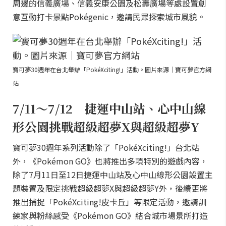
周邊的信義廣場、信義安康公園及松壽廣場等處設置創
意互動打卡景點Pokégenic，邀請民眾探索城市風貌。
寶可夢30週年在台北舉辦「PokéXciting!」活動。圖片來源｜寶可夢官方網
站
7/11～7/12 捷運中山站、心中山線
形公園挑戰超級超夢X與超級超夢Y
寶可夢30週年系列活動除了「PokéXciting!」台北站
外，《Pokémon GO》也將推出多項特別的遊戲內容，
除了7月11日至12日捷運中山站及心中山線形公園設置主
題裝置及限定挑戰超級超夢X與超級超夢Y外，後續更將
推出捕捉「PokéXciting!皮卡丘」等限定活動，邀請訓
練家與粉絲感受《Pokémon GO》結合城市場景所打造