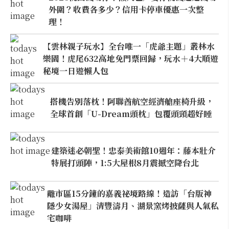
外圍？收費各多少？信用卡停車優惠一次整
理！
【雲林親子玩水】全台唯一「虎爺主題」叢林水
樂園！虎尾632高地免門票回歸，玩水＋4大順遊
秘境一日遊懶人包
搭機告別落枕！阿聯酋航空經濟艙座椅升級，
全球首創「U-Dream頭枕」包覆頭頸超好睡
建築迷必朝聖！忠泰美術館10週年：藤本壯介
特展打頭陣，1:5大屋根8月震撼空降台北
離市區15分鐘的嘉義祕境路線！造訪「台版神
隱少女湯屋」清豐濤月、湖景窯烤披薩與人氣私
宅咖啡