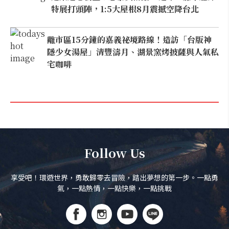
特展打頭陣，1:5大屋根8月震撼空降台北
離市區15分鐘的嘉義祕境路線！造訪「台版神
隱少女湯屋」清豐濤月、湖景窯烤披薩與人氣私
宅咖啡
Follow Us
享受吧！環遊世界，勇敢歸零去冒險，踏出夢想的第一步。一點勇
氣，一點熱情，一點快樂，一點挑戰