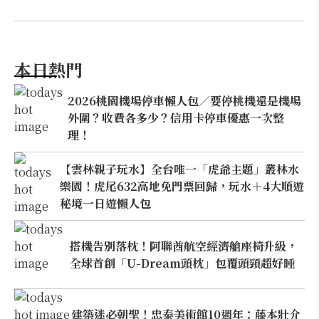
本日熱門
2026桃園機場停車懶人包／要停桃機還是機場
外圍？收費各多少？信用卡停車優惠一次整
理！
【雲林親子玩水】全台唯一「虎爺主題」叢林水
樂園！虎尾632高地免門票回歸，玩水＋4大順遊
秘境一日遊懶人包
搭機告別落枕！阿聯酋航空經濟艙座椅升級，
全球首創「U-Dream頭枕」包覆頭頸超好睡
建築迷必朝聖！忠泰美術館10週年：藤本壯介