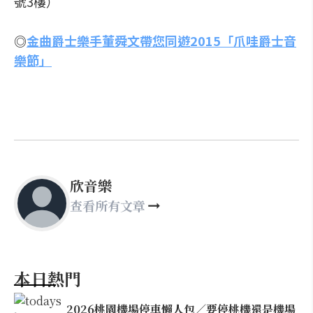
號3樓）
◎
金曲爵士樂手董舜文帶您同遊2015「爪哇爵士音
樂節」
欣音樂
查看所有文章
本日熱門
2026桃園機場停車懶人包／要停桃機還是機場