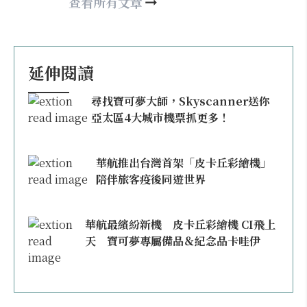
happy21917@gmail.com
查看所有文章
延伸閱讀
尋找寶可夢大師，Skyscanner送你
亞太區4大城市機票抓更多！
華航推出台灣首架「皮卡丘彩繪機」
陪伴旅客疫後同遊世界
華航最繽紛新機 皮卡丘彩繪機 CI飛上
天 寶可夢專屬備品＆紀念品卡哇伊