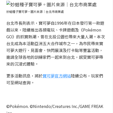
妙蛙種子寶可夢。圖片來源｜台北市商業處
台北市長則表示，寶可夢自1996年在日本發行第一款遊
戲以來，陸續推出各類電玩、卡牌遊戲及《Pokémon
GO》的抓寶熱潮，曾在北投公園也帶來大量人潮。本次
台北成為本活動亞洲五大合作城市之一，為市民帶來寶
可夢大遊行、見面會、快閃展演及打卡點等豐富活動，
邀請全球各地的訓練家們一起來到台北，感受寶可夢帶
來的沉浸式體驗。
更多活動訊息，將於
寶可夢官方網站
陸續公布，玩家們
可至網站查詢。
©Pokémon. ©Nintendo/Creatures Inc./GAME FREAK