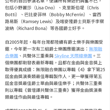
公布的首回參演名單，便讓所有樂迷們興奮不已，
包括小野麗莎（Lisa Ono）、克里斯伯堤（Chris
Botti）、巴比麥菲林（Bobby McFerrin）、雷西
路易斯（Ramsey Lewis）及喀麥隆爵士貝斯手李察
波納（Richard Bona）等各國爵士好手。
自2005年起，每年台灣都陸續有爵士樂手與樂團受
邀，今年更一次有三組爵士樂團應邀演出：
無限融
合樂團
、共聲体三重奏與
Skyline 天際線樂團
。三
個樂團都剛發表最新專輯，且都在金曲與金音獎上
取得優異成績：無限融合樂團以專輯《4》拿下第25
屆金曲獎演奏類最佳專輯製作人，更一舉獲得第五
屆金音獎最佳爵士單曲與最佳樂手；共聲体三重奏
則以專輯《曾增譯共聲体三重奏》獲得金曲獎演奏
類最佳作曲與最佳專輯。