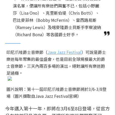
演名單，便讓所有樂迷們興奮不已，包括小野麗
莎（Lisa Ono）、克里斯伯堤（Chris Botti）、
巴比麥菲林（Bobby McFerrin）、雷西路易斯
（Ramsey Lewis）及喀麥隆爵士貝斯手李察波納
（Richard Bona）等各國爵士好手。
印尼爪哇爵士音樂節（
Java Jazz Festival
）可說是爵士
樂迷每年聚集的最佳盛會，也是目前全球規模最大的爵
士音樂節，三天內兩百多場的演出，絕對讓所有樂迷飽
足過癮。
圖片說明：第十一屆印尼爪哇爵士音樂節將於3/6-3/8登
場（圖片擷取自Java Jazz Festival官網）
今年邁入第十一年，即將在3月6至8日登場，從官方