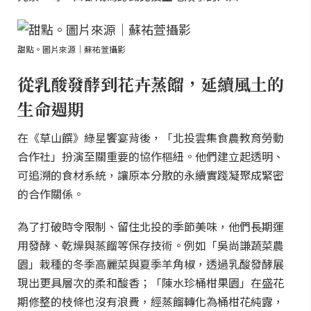
甜點。圖片來源｜蘇祐萱攝影
從乳酸發酵到花卉蒸餾，延續風土的
生命週期
在《草山饌》綠星饗宴背後，「北投雲集食農教育勞動
合作社」扮演至關重要的協作樞紐。他們建立起透明、
可追溯的食材系統，讓原本分散的永續實踐凝聚成緊密
的合作關係。
為了打破時令限制、留住北投的季節美味，他們長期運
用發酵、乾燥與蒸餾等保存技術。例如「吳尚謙蔬菜農
園」栽種的冬季高麗菜與夏季羊角椒，透過乳酸發酵展
現出更具層次的柔和酸香；「陳水珍桶柑果園」在盛花
期修整的枝條也沒有浪費，經蒸餾轉化為桶柑花純露，