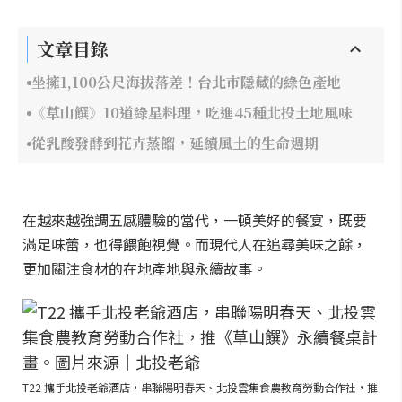
文章目錄
坐擁1,100公尺海拔落差！台北市隱藏的綠色產地
《草山饌》10道綠星料理，吃進45種北投土地風味
從乳酸發酵到花卉蒸餾，延續風土的生命週期
在越來越強調五感體驗的當代，一頓美好的餐宴，既要
滿足味蕾，也得餵飽視覺。而現代人在追尋美味之餘，
更加關注食材的在地產地與永續故事。
T22 攜手北投老爺酒店，串聯陽明春天、北投雲集食農教育勞動合作社，推