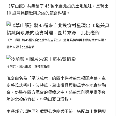
《草山饌》共集結了 45 種來自北投的土地風味，呈現出
10 道兼具精緻與永續的蔬食料理。
《草山饌》將45種來自北投食材呈現出10道兼具精緻與永續的蔬食料理。
圖片來源｜北投老爺
冷前菜。圖片來源｜蘇祐萱攝影
晚宴由名為「聚味成席」的四小件冷前菜揭開序幕，主
廚將義式香料、波特菇、草山柑橘與櫛瓜等在地食材融
合，盛裝在四方聚合的餐盤之中。熱前菜則選用當季爽
脆的北投綠竹筍，勾勒出夏日清甜。
主餐部分以醇厚的猴頭菇佐晚香玉筍，搭配草山柑橘與