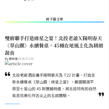
接下篇文章
雙廚聯手打造綠星之宴！北投老爺Ｘ陽明春天
《草山饌》永續餐桌，45種在地風土化為精緻
蔬食
By
蘇祐萱
2026/07/08
北投老爺酒店攜手陽明春天及 T22 計畫，打造全
新永續餐桌《草山饌｜綠星之宴》。嚴選關渡平
原至七星山的 45 款豐饒物產，將北投特有的自然
氣息完美化作舌尖上的五感體驗。