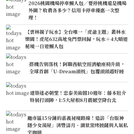
2026桃園機場停車懶人包／要停桃機還是機場
外圍？收費各多少？信用卡停車優惠一次整
理！
【雲林親子玩水】全台唯一「虎爺主題」叢林水
樂園！虎尾632高地免門票回歸，玩水＋4大順遊
秘境一日遊懶人包
搭機告別落枕！阿聯酋航空經濟艙座椅升級，
全球首創「U-Dream頭枕」包覆頭頸超好睡
建築迷必朝聖！忠泰美術館10週年：藤本壯介
特展打頭陣，1:5大屋根8月震撼空降台北
離市區15分鐘的嘉義祕境路線！造訪「台版神
隱少女湯屋」清豐濤月、湖景窯烤披薩與人氣私
宅咖啡