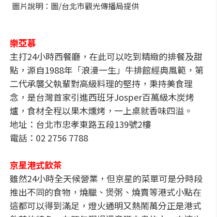
圖片說明：圖/台北市觀光傳播局提供
樂亞慕
主打24小時西餐廳，在此可以吃到精緻的排餐及甜
點，源自1988年「浪漫一生」牛排館經典風範，第
二代承襲父執輩對高級料理的堅持，秉持美食理
念，是台灣首家引進西班牙Josper百萬級木炭烤
爐，食材全程以果木燻烤，一上桌就香味四溢。
地址：台北市忠孝東路五段139號2樓
電話：02 2756 7788
京星港式飲茶
雖然24小時全天候營業，但京星的菜單可是分時段
推出不同的食物，燒臘、煲粥、燒賣等港式小點在
這都可以得到滿足，燈火通明又熱鬧萬分正是港式