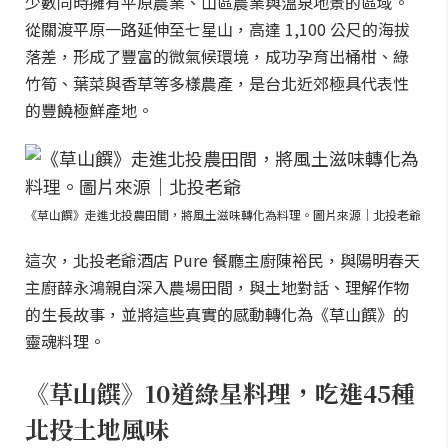
少數同時擁有平原農業、山區農業與溫泉地景的區域。
從關渡平原一路延伸至七星山，高達 1,100 公尺的海拔
落差，形成了豐富的微氣候環境，成功孕育出桶柑、綠
竹筍、葉菜與香草等多樣農產，是台北近郊極具代表性
的豐饒極鮮產地。
《草山饌》走進北投農田間，將風土滋味轉化為料理。圖片來源｜北投老爺
這次，北投老爺酒店 Pure 餐廳主廚陳裕民，與陽明春天
主廚薛永鴻親自深入農場田間，與土地對話、理解作物
的生長故事，並將這些真實的感動轉化為《草山饌》的
靈魂料理。
《草山饌》10道綠星料理，吃進45種
北投土地風味