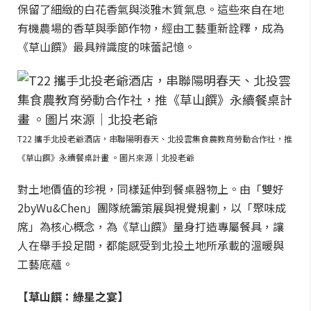
保留了細緻的白花香氣與淡雅木質氣息。這些來自在地
有機農場的香草與季節作物，經由工藝重新詮釋，成為
《草山饌》最具辨識度的味蕾記憶。
T22 攜手北投老爺酒店，串聯陽明春天、北投雲集食農教育勞動合作社，推
《草山饌》永續餐桌計畫 。圖片來源｜北投老爺
對土地價值的珍視，同樣延伸到餐桌器物上。由「雙好
2byWu&Chen」團隊統籌策展與視覺規劃，以「聚味成
席」為核心概念，為《草山饌》量身打造專屬餐具，讓
人在舉手投足間，都能感受到北投土地所承載的溫暖與
工藝底蘊。
【草山饌：綠星之宴】