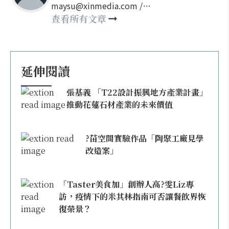
maysu@xinmedia.com /
may860527@gmail.com
查看所有文章
延伸閱讀
張基義 「T22設計振興地方產業計畫」
推動花蓮石材產業的未來價值
?苗空間實驗作品「陶聚工廠見學
改造案」
「Taster美食加」創辦人高?雯Liz專
訪，疫情下的米其林指南可否讓餐飲界恢
復榮景？