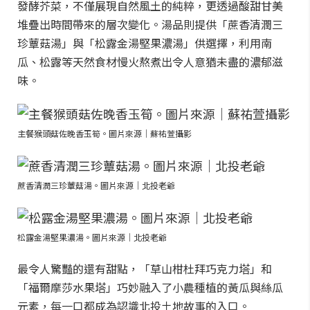
發酵芥菜，不僅展現自然風土的純粹，更透過酸甜甘美
堆疊出時間帶來的層次變化。湯品則提供「蔗香清潤三
珍蕈菇湯」與「松露金湯堅果濃湯」供選擇，利用南
瓜、松露等天然食材慢火熬煮出令人意猶未盡的濃郁滋
味。
主餐猴頭菇佐晚香玉筍。圖片來源｜蘇祐萱攝影
蔗香清潤三珍蕈菇湯。圖片來源｜北投老爺
松露金湯堅果濃湯。圖片來源｜北投老爺
最令人驚豔的還有甜點，「草山柑杜拜巧克力塔」和
「福爾摩莎水果塔」巧妙融入了小農種植的黃瓜與絲瓜
元素，每一口都成為認識北投土地故事的入口。