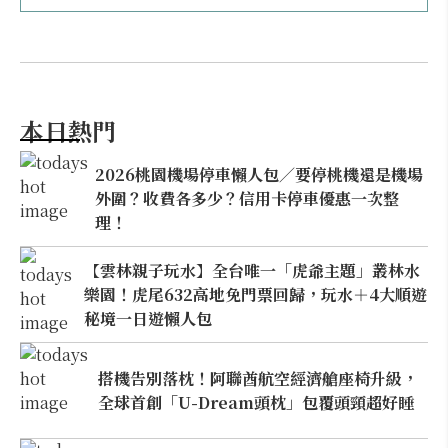
本日熱門
2026桃園機場停車懶人包／要停桃機還是機場
外圍？收費各多少？信用卡停車優惠一次整
理！
【雲林親子玩水】全台唯一「虎爺主題」叢林水
樂園！虎尾632高地免門票回歸，玩水＋4大順遊
秘境一日遊懶人包
搭機告別落枕！阿聯酋航空經濟艙座椅升級，
全球首創「U-Dream頭枕」包覆頭頸超好睡