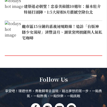
建築迷必朝聖！忠泰美術館10週年：藤本壯介
特展打頭陣，1:5大屋根8月震撼空降台北
離市區15分鐘的嘉義祕境路線！造訪「台版神
隱少女湯屋」清豐濤月、湖景窯烤披薩與人氣私
宅咖啡
Follow Us
享受吧！環遊世界，勇敢歸零去冒險，踏出夢想的第一步。一點勇
氣，一點熱情，一點快樂，一點挑戰