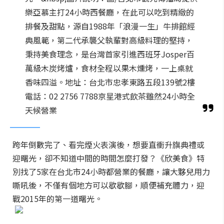
樂亞慕主打24小時西餐廳，在此可以吃到精緻的
排餐及甜點，源自1988年「浪漫一生」牛排館經
典風範，第二代承襲父執輩對高級料理的堅持，
秉持美食理念，是台灣首家引進西班牙Josper百
萬級木炭烤爐，食材全程以果木燻烤，一上桌就
香味四溢。地址：台北市忠孝東路五段139號2樓
電話：02 2756 7788京星港式飲茶雖然24小時全
天候營業
跨年倒數完了、看完煙火表演後，想要直衝升旗典禮或
迎曙光，卻不知道中間的時間怎麼打發？《欣美食》特
別找了5家在台北市24小時都營業的餐廳，讓大夥兒用力
嘶吼後，不僅有個地方可以歇歇腳，順便補充體力，迎
戰2015年的第一道曙光。