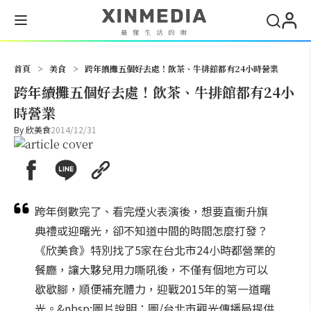
搜尋
首頁
>
美食
>
跨年續攤五個好去處！飲茶、牛排館都有24小時營業
跨年續攤五個好去處！飲茶、牛排館都有24小
時營業
By
欣美食
2014/12/31
跨年倒數完了、看完煙火表演後，想要直衝升旗
典禮或迎曙光，卻不知道中間的時間怎麼打發？
《欣美食》特別找了5家在台北市24小時都營業的
餐廳，讓大夥兒用力嘶吼後，不僅有個地方可以
歇歇腳，順便補充體力，迎戰2015年的第一道曙
光。&nbsp;圖片說明：圖/台北市觀光傳播局提供