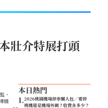
藤本壯介特展打頭
本日熱門
總監、
1
.
2026桃園機場停車懶人包／要停
博精
桃機還是機場外圍？收費各多少？