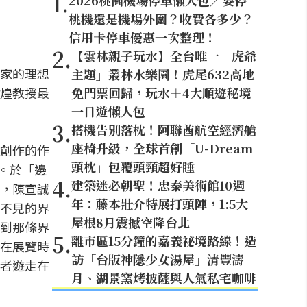
1
.
2026桃園機場停車懶人包／要停
桃機還是機場外圍？收費各多少？
信用卡停車優惠一次整理！
2
.
【雲林親子玩水】全台唯一「虎爺
家的理想
主題」叢林水樂園！虎尾632高地
煌教授最
免門票回歸，玩水＋4大順遊秘境
一日遊懶人包
3
.
搭機告別落枕！阿聯酋航空經濟艙
座椅升級，全球首創「U-Dream
而創作的作
頭枕」包覆頭頸超好睡
品。於「邊
4
.
建築迷必朝聖！忠泰美術館10週
，陳宣誠
年：藤本壯介特展打頭陣，1:5大
不見的界
屋根8月震撼空降台北
到那條界
5
.
離市區15分鐘的嘉義祕境路線！造
在展覽時
訪「台版神隱少女湯屋」清豐濤
者遊走在
月、湖景窯烤披薩與人氣私宅咖啡