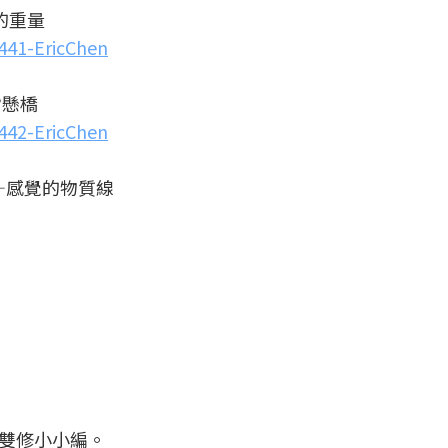
的重量
441-EricChen
?懸橋
442-EricChen
—感覺的物質線
雙修小小編。