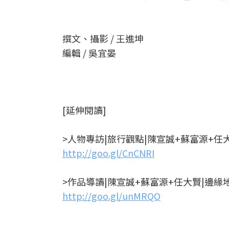
撰文、攝影 / 王進坤
編輯 / 吳宜晏
[延伸閱讀]
>人物專訪|旅行觀點|陳宣誠+蘇富源+任
http://goo.gl/CnCNRI
>作品導讀|陳宣誠+蘇富源+任大賢|邊
http://goo.gl/unMRQO