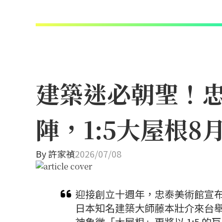
建築迷必朝聖！忠
陣，1:5大屋根
By
許家禎
2026/07/08
迎接創立十週年，忠泰美術館宣布
日本知名建築大師藤本壯介來台
神象徵「大屋根」更將以 1:5 的