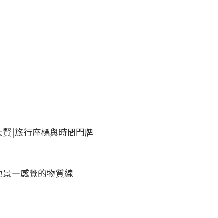
大賢|旅行座標與時間門牌
緣地景—感覺的物質線