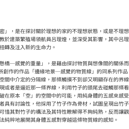
密」，是在探討關於理想的家的不理想狀態，或是不理想
教於建築繁殖場領航員呂理煌，並深受其影響，其中呂理
扭轉及注入新的生命力。
?懸橋─感覺的重量」，是藉由探討物質與想像間的關係
e計畫所創作的作品「邊緣地景─感覺的物質線」的同系列作
空間中介定的分隔線，那條觸摸不到卻又明顯存在的界線
現或者是逼近那一條界線，利用竹子的頭尾去碰觸那條看
破在原本「空」的空間中的可能，用純身體的五感來感受
者具有討論性，他採用了竹子作為骨材，試圖呈現出竹子
可惜其對竹子的構法及其特性瞭解得不夠純熟，反而讓觀
法純粹地展開其身體五感對穿越這條物質線的感知。