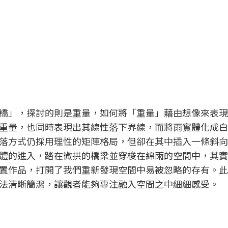
懸橋」，探討的則是重量，如何將「重量」藉由想像來表
重量，也同時表現出其線性落下界線，而將雨實體化成白
落方式仍採用理性的矩陣格局，但卻在其中插入一條斜向
體的進入，踏在微拱的橋梁並穿梭在綿雨的空間中，其實
置作品，打開了我們重新發現空間中易被忽略的存有。此
法清晰簡潔，讓觀者能夠專注融入空間之中細細感受。