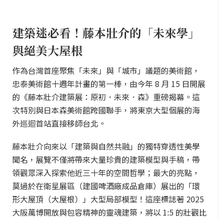
建築迷必看！藤本壯介的「未來學」
與絕美大屋根
作為台灣首座聚焦「未來」與「城市」議題的美術館，
忠泰美術館十週年計畫的第一棒，由今年 8 月 15 日開展
的《藤本壯介建築展：原初．未來．森》重磅揭幕。這
次特別與日本森美術館跨國聯手，將東京大型個展的海
外巡迴首站直接移師台北。
藤本壯介向來以「建築與自然共融」的獨特穿透性美學
聞名，展覽不僅將帶來大量珍貴的建築模型與手稿，帶
領觀眾深入探索他近三十年的空間哲學；最大的亮點，
莫過於在衛星展區（建國啤酒廠成品倉庫）展出的「環
形大屋頂（大屋根）」大型局部模型！這座標誌著 2025
大阪萬博開放與包容精神的靈魂建築，將以 1:5 的壯觀比