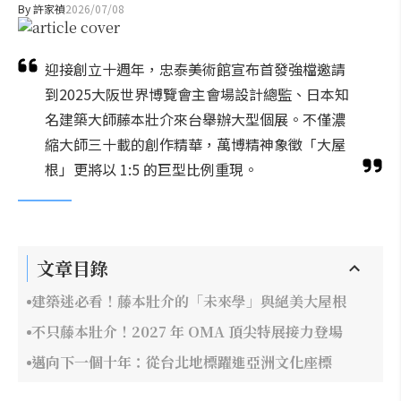
By
許家禎
2026/07/08
迎接創立十週年，忠泰美術館宣布首發強檔邀請
到2025大阪世界博覽會主會場設計總監、日本知
名建築大師藤本壯介來台舉辦大型個展。不僅濃
縮大師三十載的創作精華，萬博精神象徵「大屋
根」更將以 1:5 的巨型比例重現。
文章目錄
建築迷必看！藤本壯介的「未來學」與絕美大屋根
不只藤本壯介！2027 年 OMA 頂尖特展接力登場
邁向下一個十年：從台北地標躍進亞洲文化座標