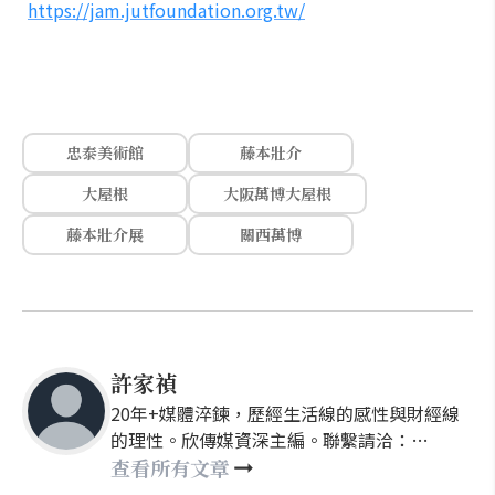
https://jam.jutfoundation.org.tw/
忠泰美術館
藤本壯介
大屋根
大阪萬博大屋根
藤本壯介展
關西萬博
許家禎
20年+媒體淬鍊，歷經生活線的感性與財經線
的理性。欣傳媒資深主編。聯繫請洽：
nellyhsu@xinmedia.com
查看所有文章