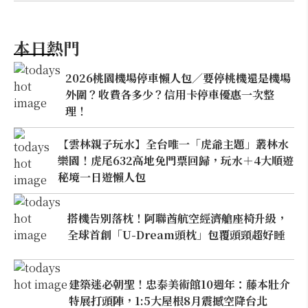
本日熱門
2026桃園機場停車懶人包／要停桃機還是機場
外圍？收費各多少？信用卡停車優惠一次整
理！
【雲林親子玩水】全台唯一「虎爺主題」叢林水
樂園！虎尾632高地免門票回歸，玩水＋4大順遊
秘境一日遊懶人包
搭機告別落枕！阿聯酋航空經濟艙座椅升級，
全球首創「U-Dream頭枕」包覆頭頸超好睡
建築迷必朝聖！忠泰美術館10週年：藤本壯介
特展打頭陣，1:5大屋根8月震撼空降台北