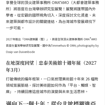
享譽全球的頂尖建築事務所 OMA*AMO（大都會建築事務
所）將首度在台灣舉辦研究型展覽！展覽將匯聚國內外
學者，從宏觀的國際視角切入，深度探討文化資產、未
來建築與都市設計的關鍵連結，為台灣城市發展尋找下
一步可能。
*
2027年推出「OMA建築展（暫）」，將是全球頂尖建築事務所 OMA
AMO
首度在臺灣舉辦研究型展覽，圖中為Timmerhuis © OMA; photography by
Ossip van Duivenbode
在地深度回望｜忠泰美術館十週年展（2027
年3月）
打破傳統的編年框架，一口氣梳理美術館十年來 26 檔跨
領域策展脈絡，探討美術館如何作為「平台、觸媒、智
庫」，持續回應這座城市的演變與未來生活思辨。
邁向下一個十年：從台北地標躍進亞