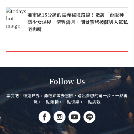
離市區15分鐘的嘉義祕境路線！造訪「台版神
隱少女湯屋」清豐濤月、湖景窯烤披薩與人氣私
宅咖啡
Follow Us
享受吧！環遊世界，勇敢歸零去冒險，踏出夢想的第一步。一點勇
氣，一點熱情，一點快樂，一點挑戰