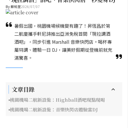
By
蘇祐萱
2026/07/07
暑假出國，桃園機場候機變有趣了！昇恆昌於第
二航廈攜手軒尼詩推出亞洲免稅首間「現拉調酒
酒吧」，同步引進 Marshall 音樂快閃店。喝杯專
屬特調、體驗一日 DJ，讓美好假期從登機前就充
滿驚喜。
文章目錄
桃園機場二航新設施：Highball酒吧現點現喝
桃園機場二航新設施：音樂快閃店體驗當DJ