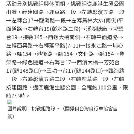
活動分別挑戰組與休閒組，挑戰組從鹿港生態公園
出發，經建國路→鹿草路一段→左轉彰濱五路一段
→左轉台17→臨海路一段→左轉員林大排(南側)平
面道路→右轉台19(彰水路二段)→溪湖糖廠→埤頭
台19→接縣145→西螺大橋南側→右轉平面道路→
左轉西興路→右轉延平路(7-11)→接永定路→埔心
路→縣154→港後路→縣154→文化路→縣154→豐
榮路→綠色隧道→右轉台17→西濱大橋→芳苑台
17(縣148路口)→王功→台17(縣144路口)→臨海路
一段→右轉彰濱五路二段→右轉鹿草路一段→左轉
接建國路，返回鹿港生態公園，全程約100公里，限
時7小時。
圖片說明：挑戰組路線。（翻攝自台灣自行車協會官
網）