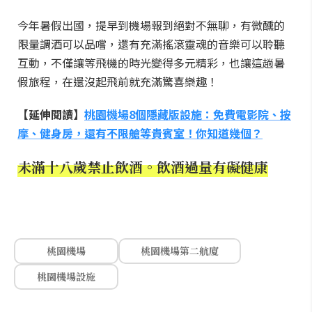
今年暑假出國，提早到機場報到絕對不無聊，有微醺的
限量調酒可以品嚐，還有充滿搖滾靈魂的音樂可以聆聽
互動，不僅讓等飛機的時光變得多元精彩，也讓這趟暑
假旅程，在還沒起飛前就充滿驚喜樂趣！
【延伸閱讀】
桃園機場8個隱藏版設施：免費電影院、按
摩、健身房，還有不限艙等貴賓室！你知道幾個？
未滿十八歲禁止飲酒。飲酒過量有礙健康
桃園機場
桃園機場第二航廈
桃園機場設施