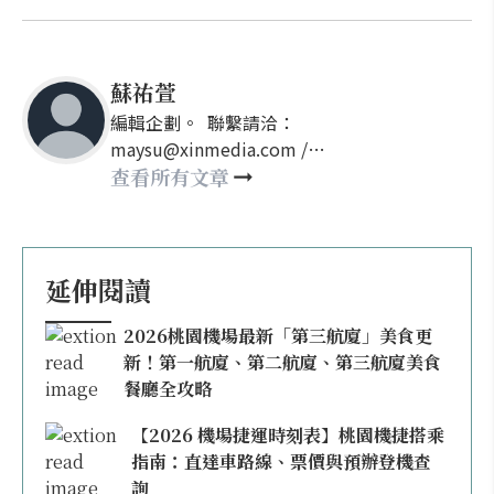
蘇祐萱
編輯企劃。 聯繫請洽：
maysu@xinmedia.com /
may860527@gmail.com
查看所有文章
延伸閱讀
2026桃園機場最新「第三航廈」美食更
新！第一航廈、第二航廈、第三航廈美食
餐廳全攻略
【2026 機場捷運時刻表】桃園機捷搭乘
指南：直達車路線、票價與預辦登機查
詢