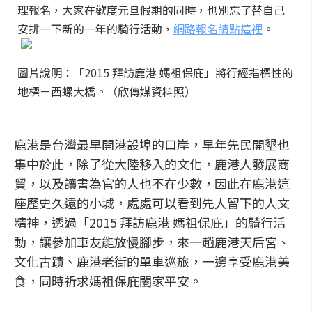
理報名，大家在歡度元旦假期的同時，也別忘了替自己
安排一下新的一年的騎行活動，
網路報名請點這裡
。
圖片說明：「2015 拜訪鹿港 媽祖保庇」將行經指標性的
地標－西螺大橋。（欣傳媒資料照）
鹿港是台灣最早開港設埠的口岸，早年先民開墾也
集中於此，除了從大陸移入的文化，鹿港人發展商
貿，以及讀書為官的人也不在少數，因此在鹿港這
座歷史久遠的小城，處處可以看到先人留下的人文
精神，透過「2015 拜訪鹿港 媽祖保庇」的騎行活
動，讓參加車友能放慢腳步，來一趟鹿港天后宮、
文化古蹟、鹿港老街的單車巡旅，一邊享受鹿港美
食，同時祈求媽祖保庇闔家平安。