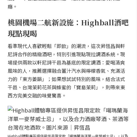
癮。
桃園機場二航新設施：Highball酒吧
現點現喝
看準現代人喜歡輕鬆「即飲」的潮流，這次昇恆昌與軒
尼詩合作的精緻酒吧，特別引進現點現拉調酒系統。現
場提供兩款以軒尼詩干邑為基底的限定調酒：愛喝清爽
風味的人，推薦選擇融合薑汁汽水與檸檬香氣、充滿活
力的「東方姜韻」；如果想試試特別的風味，結合法式
干邑、台灣茉莉花茶與蜂蜜的「寶島茉莉」，則帶來東
西方完美交融的味覺驚喜。
Highball體驗專區提供昇恆昌限定款「噶瑪蘭海洋單一麥芽威士忌」，以及