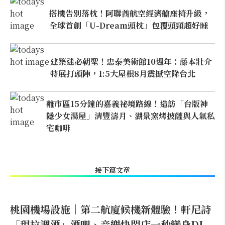
搭機告別落枕！阿聯酋航空經濟艙座椅升級，
全球首創「U-Dream頭枕」包覆頭頸超好睡
建築迷必朝聖！忠泰美術館10週年：藤本壯介
特展打頭陣，1:5大屋根8月震撼空降台北
離市區15分鐘的嘉義祕境路線！造訪「台版神
隱少女湯屋」清豐濤月、湖景窯烤披薩與人氣私
宅咖啡
接下篇文章
桃園機場設施｜第二航廈候機新體驗！軒尼詩
「現拉調酒」酒吧、音樂快閃店一秒變身DJ