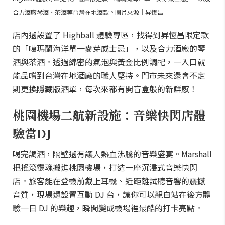
合力酒廠琴酒、茶酒等台灣在地酒款。圖片來源｜昇恆昌
店內還設置了 Highball 體驗專區，找得到昇恆昌限定款
的「噶瑪蘭海洋單一麥芽威士忌」，以及合力酒廠的琴
酒與茶酒。透過綿密的氣泡與黃金比例調配，一入口就
能品嚐到台灣在地酒廠的職人堅持。門市未來還會不定
期更換隱藏版酒單，每次來都有開盲盒般的新鮮感！
桃園機場二航新設施：音樂快閃店體
驗當DJ
喝完調酒，隔壁還有讓人熱血沸騰的音樂盛宴。Marshall
把搖滾靈魂搬進桃園機場，打造一座沉浸式音樂快閃
店。旅客能在登機前戴上耳機、近距離試聽音響的震撼
音質，現場還設置互動 DJ 台，讓你可以親自站在後方體
驗一日 DJ 的樂趣，瞬間變成機場裡最酷的打卡亮點。