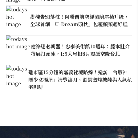
搭機告別落枕！阿聯酋航空經濟艙座椅升級，
全球首創「U-Dream頭枕」包覆頭頸超好睡
建築迷必朝聖！忠泰美術館10週年：藤本壯介
特展打頭陣，1:5大屋根8月震撼空降台北
離市區15分鐘的嘉義祕境路線！造訪「台版神
隱少女湯屋」清豐濤月、湖景窯烤披薩與人氣私
宅咖啡