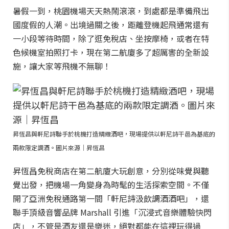
暑假一到，桃園機場天天熱鬧滾滾，到處都是準備飛出
國度假的人潮。出境過關之後，距離登機起飛通常還有
一小段等待時間，除了逛免稅店、坐按摩椅，或者在特
色候機室拍照打卡，現在第二航廈多了超厲害的全新設
施，讓大家等飛機不無聊！
昇恆昌與軒尼詩聯手於桃機打造精緻酒吧，現場提供以軒尼詩干邑為基底的
兩款限定調酒。圖片來源｜昇恆昌
昇恆昌免稅商店在第二航廈大玩創意，分別從味覺與聽
覺出發，把機場一角變身為時髦的生活探索空間。不僅
開了亞洲免稅通路第一間「軒尼詩汲飲調酒酒吧」，還
聯手頂級音響品牌 Marshall 引進「沉浸式音樂體驗快閃
店」，不管是酒友還是樂迷，絕對都能在這裡玩得過