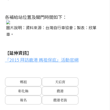
各補給站位置及關門時間如下：
圖片說明：資料來源：台灣自行車協會；製表：欣單
車。
【延伸資訊】
「2015 拜訪鹿港 媽祖保庇」活動官網
媽祖
天后宮
彰化縣
鹿港
報名
鹿港老街