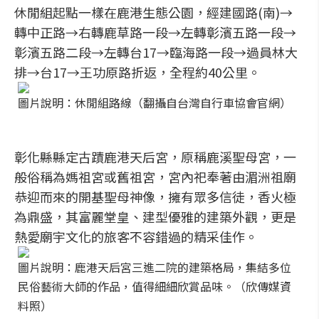
休閒組起點一樣在鹿港生態公園，經建國路(南)→
轉中正路→右轉鹿草路一段→左轉彰濱五路一段→
彰濱五路二段→左轉台17→臨海路一段→過員林大
排→台17→王功原路折返，全程約40公里。
圖片說明：休閒組路線（翻攝自台灣自行車協會官網）
彰化縣縣定古蹟鹿港天后宮，原稱鹿溪聖母宮，一
般俗稱為媽祖宮或舊祖宮，宮內祀奉著由湄洲祖廟
恭迎而來的開基聖母神像，擁有眾多信徒，香火極
為鼎盛，其富麗堂皇、建型優雅的建築外觀，更是
熱愛廟宇文化的旅客不容錯過的精采佳作。
圖片說明：鹿港天后宮三進二院的建築格局，集結多位
民俗藝術大師的作品，值得細細欣賞品味。（欣傳媒資
料照）