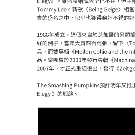
Elegy
》
。雖然原始陣容早已不在，但主唱Bil
Tommy Lee。新歌〈Being Be
去的盛名之中，似乎也獲得樂評不錯的評
1988年成立，這個來自於芝加哥的另類
好的例子，當年大賣四百萬張
，留下
〈
T
具
。而雙專輯
《Mellon Collie and
品。樂團
曾於2000年發行專輯《Machina
2007年，才正式重組復出，發行
《
Zeitge
The Smashing Pumpkins
預計明年又推出第
Elegy
》的脈絡。