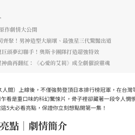
介
年原作劇情大公開
司齊聚！男神造型大崩壞、最強星三代驚豔出道
視巨頭夢幻聯手！奧斯卡團隊打造超強特效
星神曲再翻紅：《心愛的艾莉》成全劇催淚靈魂
》（ガス人間）上線後，不僅強勢登頂日本排行榜冠軍，在台灣
劇乍看是重口味的科幻驚悚片，骨子裡卻藏著一段令人惆
這5大必看亮點，保證你立刻想點開第一集！
亮點｜劇情簡介