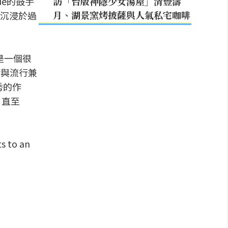
ue的鼓手
訪「台版神隱少女湯屋」清豐濤
月、湖景窯烤披薩與人氣私宅咖啡
意沉浸於過
就是一個很
術與流行兼
優秀的作
。直至
 to an