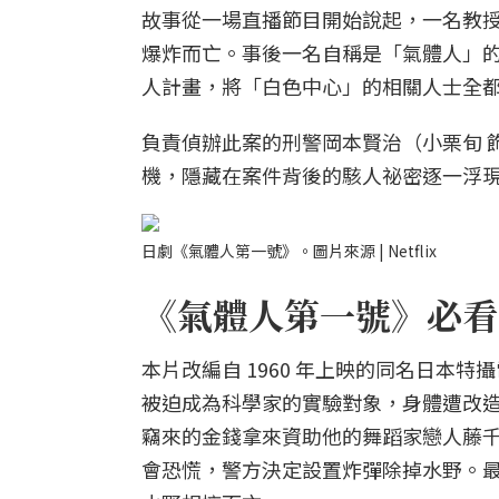
故事從一場直播節目開始說起，一名教授
爆炸而亡。事後一名自稱是「氣體人」的
人計畫，將「白色中心」的相關人士全
負責偵辦此案的刑警岡本賢治（小栗旬 
機，隱藏在案件背後的駭人祕密逐一浮
日劇《氣體人第一號》。圖片來源 | Netflix
《氣體人第一號》必看亮
本片改編自 1960 年上映的同名日本
被迫成為科學家的實驗對象，身體遭改
竊來的金錢拿來資助他的舞蹈家戀人藤
會恐慌，警方決定設置炸彈除掉水野。