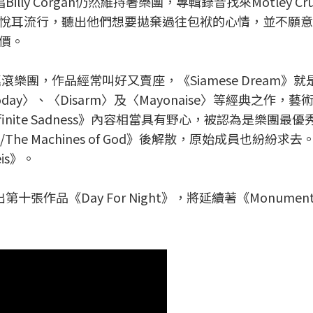
ly Corgan仍然維持著樂團，專輯錄音找來Motley Cr
ige〉相當悅耳流行，聽出他們想要拋棄過往包袱的心情，並不願
價。
搖滾樂團，
作品經常叫好又賣座
，
《Siamese Dream》
oday〉、〈
Disarm
〉及〈Mayonaise〉等經典之作，藝
 the Infinite Sadness》內容相當具有野心，被認為是樂團最
/The Machines of God》後解散，原始成員也紛紛求去
is
》
。
十張作品《Day For Night》，將延續著
《
Monuments