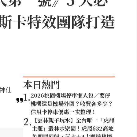
斯卡特效團隊打造
本日熱門
等神仙
1
.
2026桃園機場停車懶人包／要停
桃機還是機場外圍？收費各多少？
信用卡停車優惠一次整理！
2
.
【雲林親子玩水】全台唯一「虎爺
主題」叢林水樂園！虎尾632高地
免門票回歸，玩水＋4大順遊秘境