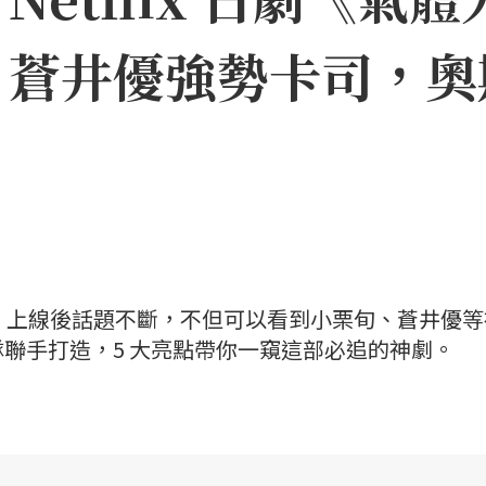
、蒼井優強勢卡司，奧
一號》上線後話題不斷，不但可以看到小栗旬、蒼井優
聯手打造，5 大亮點帶你一窺這部必追的神劇。