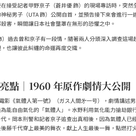
在接受記者甲野京子（蒼井優 飾）的現場專訪時，突然
神秘男子（UTA 飾）公開自首，並預告接下來會進行一
都殺害，瞬間讓日本社會壟罩在無形的恐懼之中。
飾）過去曾和京子有一段情，隨著兩人分頭深入調查這場
現，也讓彼此糾纏的命運再度交織。
點｜1960 年原作劇情大公開
特攝電影《氣體人第一號》（ガス人間㐧一号），劇情講述
造為能自由氣化的「氣體人」。水野利用氣化能力搶劫銀
千代。岡本刑警和記者京子追查出真相後，因為氣體人已
最後藤千代穿上最美的舞衣，獻上人生最後一舞，點燃打