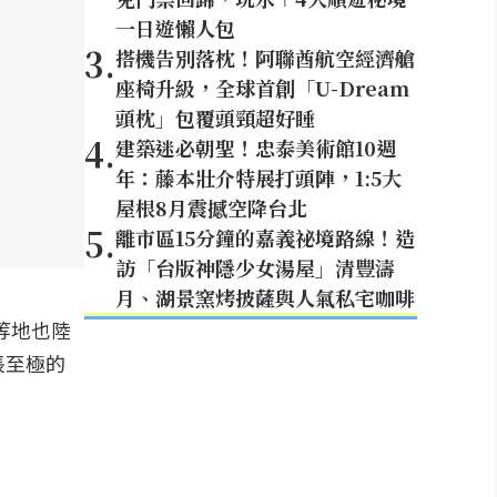
一日遊懶人包
3
.
搭機告別落枕！阿聯酋航空經濟艙
座椅升級，全球首創「U-Dream
頭枕」包覆頭頸超好睡
4
.
建築迷必朝聖！忠泰美術館10週
年：藤本壯介特展打頭陣，1:5大
屋根8月震撼空降台北
5
.
離市區15分鐘的嘉義祕境路線！造
訪「台版神隱少女湯屋」清豐濤
月、湖景窯烤披薩與人氣私宅咖啡
等地也陸
悵至極的