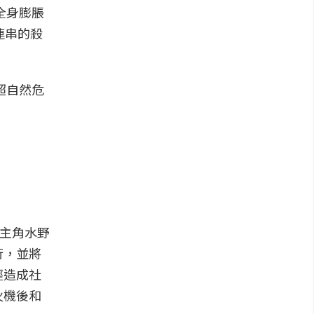
全身膨脹
連串的殺
超自然危
男主角水野
行，並將
經造成社
火機後和