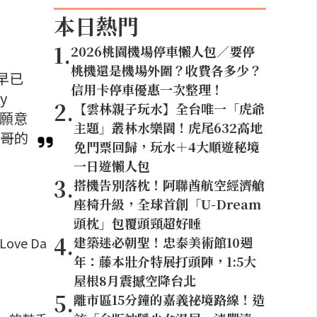
本日熱門
1
.
2026桃園機場停車懶人包／要停
桃機還是機場外圍？收費各多少？
容早已
信用卡停車優惠一次整理！
y
2
.
【雲林親子玩水】全台唯一「虎爺
不願意
主題」叢林水樂園！虎尾632高地
加哥的
免門票回歸，玩水＋4大順遊秘境
一日遊懶人包
3
.
搭機告別落枕！阿聯酋航空經濟艙
座椅升級，全球首創「U-Dream
頭枕」包覆頭頸超好睡
4
.
建築迷必朝聖！忠泰美術館10週
ove Da
年：藤本壯介特展打頭陣，1:5大
屋根8月震撼空降台北
5
.
離市區15分鐘的嘉義祕境路線！造