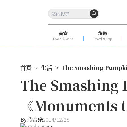
美食
旅遊
Food & Wine
Travel & Exp
首頁
>
生活
>
The Smashing Pump
The Smashin
《Monuments t
By
欣音樂
2014/12/28