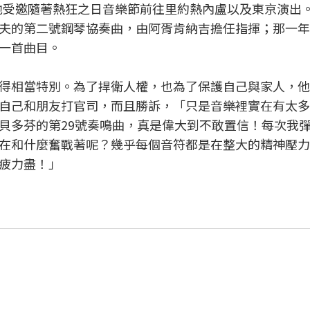
樂節，他受邀隨著熱狂之日音樂節前往里約熱內盧以及東京演出。2
夫的第二號鋼琴協奏曲，由阿胥肯納吉擔任指揮；那一年
一首曲目。
得相當特別。為了捍衛人權，也為了保護自己與家人，他
自己和朋友打官司，而且勝訴，「只是音樂裡實在有太多
貝多芬的第29號奏鳴曲，真是偉大到不敢置信！每次我
在和什麼奮戰著呢？幾乎每個音符都是在整大的精神壓力
疲力盡！」