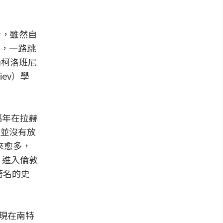
身，雖然自
，一路跳
過柯洛班尼
ev）學
隔年在拉赫
並沒有放
來愈多，
，進入倫敦
，著名的史
出現在南特