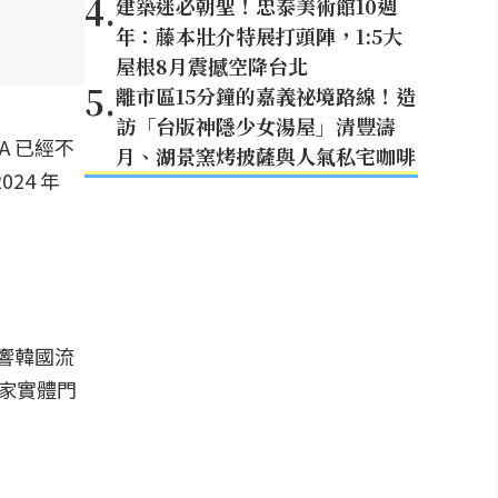
4
.
建築迷必朝聖！忠泰美術館10週
年：藤本壯介特展打頭陣，1:5大
屋根8月震撼空降台北
5
.
離市區15分鐘的嘉義祕境路線！造
訪「台版神隱少女湯屋」清豐濤
A 已經不
月、湖景窯烤披薩與人氣私宅咖啡
24 年
影響韓國流
 家實體門