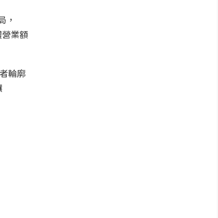
局，
體營業額
費者輪廓
讓