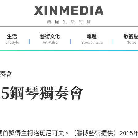
生活
藝術文化
專題
欣觀
Lifestyle
Art Pulse
Special Issue
Notes
獨奏會
15鋼琴獨奏會
賽首獎得主柯洛班尼可夫。（鵬博藝術提供）2015