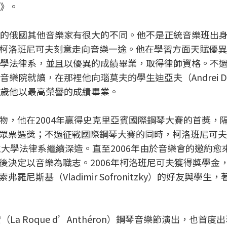
維》。
代的俄國其他音樂家有很大的不同。他不是正統音樂班出
柯洛班尼可夫刻意走向音樂一途。他在學習方面天賦優異
大學法律系，並且以優異的成績畢業，取得律師資格。不
樂院就讀，在那裡他向瑙莫夫的學生迪亞夫（Andrei Di
9歲他以最高榮譽的成績畢業。
物，他在2004年贏得史克里亞賓國際鋼琴大賽的首獎，
眾票選獎；不過征戰國際鋼琴大賽的同時，柯洛班尼可夫
立大學法律系繼續深造。直至2006年由於音樂會的邀約愈
後決定以音樂為職志。2006年柯洛班尼可夫獲得獎學金
斯基（Vladimir Sofronitzky）的好友與學生
a Roque d’Anthéron）鋼琴音樂節演出，也首度