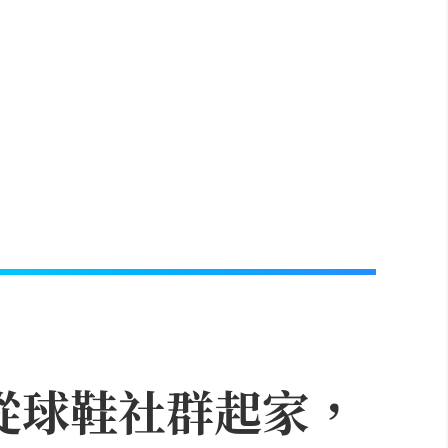
？從球鞋社群起家，