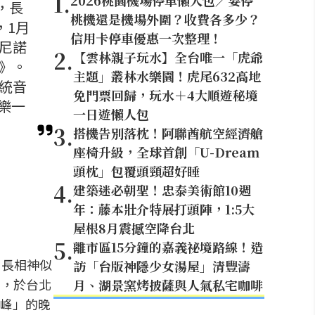
1
.
2026桃園機場停車懶人包／要停
，長
桃機還是機場外圍？收費各多少？
，1月
信用卡停車優惠一次整理！
尼諾
2
.
【雲林親子玩水】全台唯一「虎爺
》。
主題」叢林水樂園！虎尾632高地
統音
免門票回歸，玩水＋4大順遊秘境
樂一
一日遊懶人包
3
.
搭機告別落枕！阿聯酋航空經濟艙
座椅升級，全球首創「U-Dream
頭枕」包覆頭頸超好睡
4
.
建築迷必朝聖！忠泰美術館10週
年：藤本壯介特展打頭陣，1:5大
屋根8月震撼空降台北
5
.
離市區15分鐘的嘉義祕境路線！造
，長相神似
訪「台版神隱少女湯屋」清豐濤
台，於台北
月、湖景窯烤披薩與人氣私宅咖啡
峰」的晚