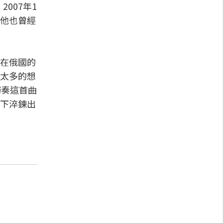
007年1
他也曾經
在俄國的
太多的想
彈奏這首曲
下淬鍊出