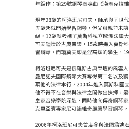
年鉅作：第29號鋼琴奏鳴曲《漢瑪克拉
現年28歲的柯洛班尼可夫，師承與同世
五歲起就開始學習鋼琴，但父母親並未讓
級，12歲就考進了莫斯科私立歐洲法律
可夫鍾情於古典音樂，15歲時進入莫斯科音
習鋼琴，而瑙莫夫即是涅高茲的學生，1
柯洛班尼可夫是俄羅斯古典樂壇的風雲人
曼尼諾夫國際鋼琴大賽奪得第二名以及觀
棄他的法律本行，2004年進入莫斯科國
他不得不在音樂與法律之間做出抉擇，最
皇家音樂學院深造，同時他向傳奇鋼琴家索弗羅尼
克里亞賓專家尼可諾維奇繼續學習鋼琴。
2006年柯洛班尼可夫首度參與法國翁迪宏（L