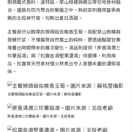
廚將義式香料、波特菇、草山柑橘與櫛瓜等在地食材融
合，盛裝在四方聚合的餐盤之中。熱前菜則選用當季爽
脆的北投綠竹筍，勾勒出夏日清甜。
主餐部分以醇厚的猴頭菇佐晚香玉筍，搭配草山柑橘與
發酵芥菜，不僅展現自然風土的純粹，更透過酸甜甘美
堆疊出時間帶來的層次變化。湯品則提供「蔗香清潤三
珍蕈菇湯」與「松露金湯堅果濃湯」供選擇，利用南
瓜、松露等天然食材慢火熬煮出令人意猶未盡的濃郁滋
味。
主餐猴頭菇佐晚香玉筍。圖片來源｜蘇祐萱攝影
蔗香清潤三珍蕈菇湯。圖片來源｜北投老爺