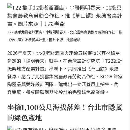
T22 攜手北投老爺酒店，串聯陽明春天、北投雲集食農教育勞動合作社，推
《草山饌》永續餐桌計畫。圖片來源｜北投老爺
2026年夏天，北投老爺酒店與連續五屆獲得米其林綠星
肯定的「陽明春天」聯手，在台灣設計研究院「T22設計
振興地方產業計畫」串聯下，共同推出《草山饌》永續
餐桌，結合了北投雲集食農教育勞動合作社、KOGA 許家
陶器品與雙好設計團隊，建構出一條涵蓋風土採集、內
容策展、餐桌體驗到器物設計的完整綠色產業鏈。
坐擁1,100公尺海拔落差！台北市隱藏
的綠色產地