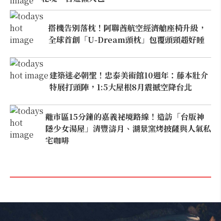
搭機告別落枕！阿聯酋航空經濟艙座椅升級，
全球首創「U-Dream頭枕」包覆頭頸超好睡
建築迷必朝聖！忠泰美術館10週年：藤本壯介
特展打頭陣，1:5大屋根8月震撼空降台北
離市區15分鐘的嘉義祕境路線！造訪「台版神
隱少女湯屋」清豐濤月、湖景窯烤披薩與人氣私
宅咖啡