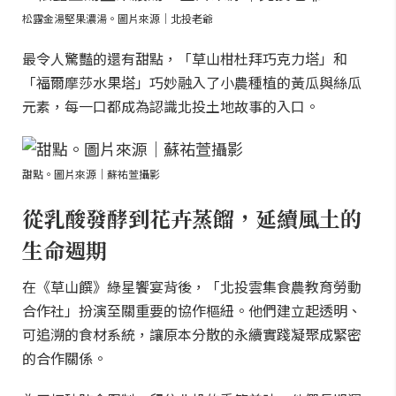
松露金湯堅果濃湯。圖片來源｜北投老爺
最令人驚豔的還有甜點，「草山柑杜拜巧克力塔」和
「福爾摩莎水果塔」巧妙融入了小農種植的黃瓜與絲瓜
元素，每一口都成為認識北投土地故事的入口。
甜點。圖片來源｜蘇祐萱攝影
從乳酸發酵到花卉蒸餾，延續風土的
生命週期
在《草山饌》綠星饗宴背後，「北投雲集食農教育勞動
合作社」扮演至關重要的協作樞紐。他們建立起透明、
可追溯的食材系統，讓原本分散的永續實踐凝聚成緊密
的合作關係。