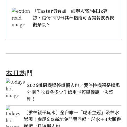
「Taster美食加」創辦人高?雯Liz專
訪，疫情下的米其林指南可否讓餐飲界恢
復榮景？
本日熱門
2026桃園機場停車懶人包／要停桃機還是機場
外圍？收費各多少？信用卡停車優惠一次整
理！
【雲林親子玩水】全台唯一「虎爺主題」叢林水
樂園！虎尾632高地免門票回歸，玩水＋4大順遊
秘境一日遊懶人包