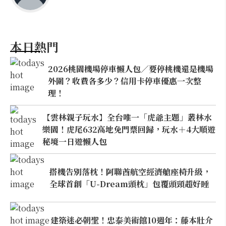
本日熱門
2026桃園機場停車懶人包／要停桃機還是機場
外圍？收費各多少？信用卡停車優惠一次整
理！
【雲林親子玩水】全台唯一「虎爺主題」叢林水
樂園！虎尾632高地免門票回歸，玩水＋4大順遊
秘境一日遊懶人包
搭機告別落枕！阿聯酋航空經濟艙座椅升級，
全球首創「U-Dream頭枕」包覆頭頸超好睡
建築迷必朝聖！忠泰美術館10週年：藤本壯介