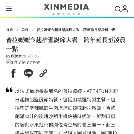
搜尋
首頁
>
美食
>
普拉嬤嬤今起推聖誕節大餐 跨年延長至凌晨一點
普拉嬤嬤今起推聖誕節大餐 跨年延長至凌晨
一點
By
欣美食
2014/12/23
以法式道地餐點著名的普拉嬤嬤，ATT4FUN店即
日起推出聖誕節特餐，包括廚精選特製主餐，包
括些許辛辣感的牛肉塔塔佐辣味起司燉飯、香烤
飽滿肉汁的炭烤沙朗牛排佐蒜味奶油、鮮甜口感
的糖炙水果紅茶鴨胸佐青豆馬鈴薯三選一，此三
樣主餐以不同烹調方式呈現。圖片說明：圖/普拉