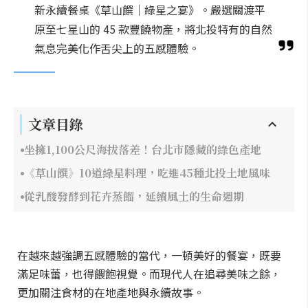
新永續餐桌《草山饌｜綠星之宴》。嚴選關渡平
原至七星山的 45 款豐饒物產，將北投特有的自然
氣息完美化作舌尖上的五感體驗。
文章目錄
坐擁1,100公尺海拔落差！台北市隱藏的綠色產地
《草山饌》10道綠星料理，吃進45種北投土地風味
從乳酸發酵到花卉蒸餾，延續風土的生命週期
在越來越強調五感體驗的當代，一頓美好的餐宴，既要
滿足味蕾，也得餵飽視覺。而現代人在追尋美味之餘，
更加關注食材的在地產地與永續故事。