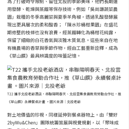
為了打破時令限制、留住北投的季節美味，他們長期運
用發酵、乾燥與蒸餾等保存技術。例如「吳尚謙蔬菜農
園」栽種的冬季高麗菜與夏季羊角椒，透過乳酸發酵展
現出更具層次的柔和酸香；「陳水珍桶柑果園」在盛花
期修整的枝條也沒有浪費，經蒸餾轉化為桶柑花純露，
保留了細緻的白花香氣與淡雅木質氣息。這些來自在地
有機農場的香草與季節作物，經由工藝重新詮釋，成為
《草山饌》最具辨識度的味蕾記憶。
T22 攜手北投老爺酒店，串聯陽明春天、北投雲集食農教育勞動合作社，推
《草山饌》永續餐桌計畫 。圖片來源｜北投老爺
對土地價值的珍視，同樣延伸到餐桌器物上。由「雙好
2byWu&Chen」團隊統籌策展與視覺規劃，以「聚味成