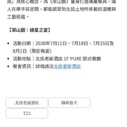
席」為核心概念，為《草山饌》量身打造專屬餐具，讓
人在舉手投足間，都能感受到北投土地所承載的溫暖與
工藝底蘊。
【草山饌：綠星之宴】
活動日期｜2026年7月11日、7月18日、7月25日及
8月1日（限定晚宴）
活動地點｜北投老爺酒店 1F PURE 歐式餐廳
餐會資訊｜詳情請洽
北投老爺酒店
北投老爺酒店
陽明春天
T22