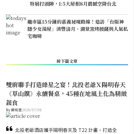
特展打頭陣，1:5大屋根8月震撼空降台北
離市區15分鐘的嘉義祕境路線！造訪「台版神
隱少女湯屋」清豐濤月、湖景窯烤披薩與人氣私
宅咖啡
接下篇文章
雙廚聯手打造綠星之宴！北投老爺Ｘ陽明春天
《草山饌》永續餐桌，45種在地風土化為精緻
蔬食
By
蘇祐萱
2026/07/08
北投老爺酒店攜手陽明春天及 T22 計畫，打造全