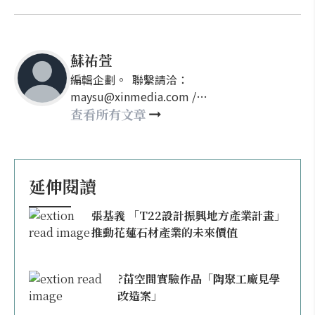
蘇祐萱
編輯企劃。 聯繫請洽：
maysu@xinmedia.com /
may860527@gmail.com
查看所有文章
延伸閱讀
張基義 「T22設計振興地方產業計畫」
推動花蓮石材產業的未來價值
?苗空間實驗作品「陶聚工廠見學
改造案」