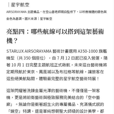
AIRSORAYAMA 主題備品，在空山基老師親自監修下，以呼應機體的銀色與
金色為基調。圖片來源｜星宇航空
亮點四：哪些航線可以搭到這架藝術
機？
STARLUX AIRSORAYAMA 藝術計畫選用 A350-1000 旗艦
機型（共 350 個座位），自 7 月 12 日起已投入營運，隨
著 10 月 1 日完整主題航班正式啟航，未來這台藝術機將
定期飛航於東京、鳳凰城以及布拉格等航線，讓旅客在
這些絕美航點間，體驗最完整的星宇航空藝術特展！
這架閃耀著洗鍊金屬光澤的藝術機，不僅僅是一架客
機，更是將前衛藝術與極致服務完美結合的「空中藝
廊」。無論你是衝著超生火的專屬備品、充滿儀式感的
「鏡空」特調，還是單純想朝聖大師級的設計美學，都