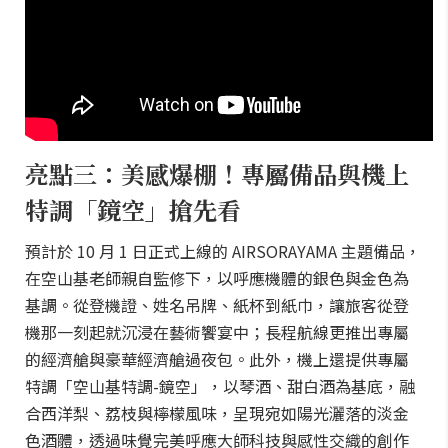
亮點三：美感爆棚！專屬備品與機上
特調「鏡空」搶先看
預計於 10 月 1 日正式上線的 AIRSORAYAMA 主題備品，
在空山基老師親自監修下，以呼應機體的銀色與金色為
基調。從登機證、姓名吊牌、紙杯到紙巾，讓旅客從登
機那一刻起就沉浸在藝術饗宴中；長程航線更推出專屬
的經濟艙與豪華經濟艙過夜包。此外，機上還提供專屬
特調「空山基特調-鏡空」，以琴酒、甜白酒為基底，融
合西洋梨、荔枝與檸檬風味，呈現宛如陽光灑落的淡金
色酒體，透過味覺完美呼應大師科技與感性交織的創作