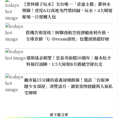
【雲林親子玩水】全台唯一「虎爺主題」叢林水
樂園！虎尾632高地免門票回歸，玩水＋4大順遊
秘境一日遊懶人包
搭機告別落枕！阿聯酋航空經濟艙座椅升級，
全球首創「U-Dream頭枕」包覆頭頸超好睡
建築迷必朝聖！忠泰美術館10週年：藤本壯介
特展打頭陣，1:5大屋根8月震撼空降台北
離市區15分鐘的嘉義祕境路線！造訪「台版神
隱少女湯屋」清豐濤月、湖景窯烤披薩與人氣私
宅咖啡
接下篇文章