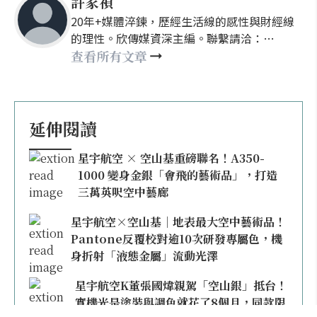
許家禎
20年+媒體淬鍊，歷經生活線的感性與財經線
的理性。欣傳媒資深主編。聯繫請洽：
nellyhsu@xinmedia.com
查看所有文章
延伸閱讀
星宇航空 × 空山基重磅聯名！A350-
1000 變身金銀「會飛的藝術品」，打造
三萬英呎空中藝廊
星宇航空×空山基｜地表最大空中藝術品！
Pantone反覆校對逾10次研發專屬色，機
身折射「液態金屬」流動光澤
星宇航空K董張國煒親駕「空山銀」抵台！
實機光是塗裝與調色就花了8個月，同款限