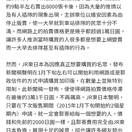
約9點半左右賣出8000張卡後，因為大量的推擠以
及有人插隊的現象出現，主辦單位以維安因素為由
停止販賣，使一大早就到車站排隊的民眾十分不
滿。而網路上的拍賣價格更是幾乎都超過1萬日圓，
讓許多人推測當時購買的人很多都是想要上網變賣
而一大早去排隊甚至有插隊的行為。
然而，JR東日本為因應真正想要購買的名眾，發布
新聞稿聲明在1月下旬左右可以開始利用網路或是郵
政信件的方式申請購買加印版，在數量上並無特別
限制。此新聞稿一發佈，便使得網路拍賣價格停滯
在最後的3萬1千日圓，不再飆高。JR東日本聲明，
只要在下次販售期間〈2015年1月下旬開始約2個星
期內〉申請，就一定會郵寄給每一個想要的人，價
錢和先前的2000日圓一樣，且郵寄費用完全由JR東
日本負擔，展現十足的誠意，卻也讓許多網友發出