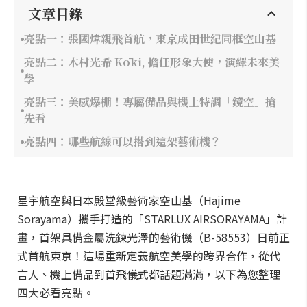
文章目錄
亮點一：張國煒親飛首航，東京成田世紀同框空山基
亮點二：木村光希 Kōki, 擔任形象大使，演繹未來美
學
亮點三：美感爆棚！專屬備品與機上特調「鏡空」搶
先看
亮點四：哪些航線可以搭到這架藝術機？
星宇航空與日本殿堂級藝術家空山基（Hajime
Sorayama）攜手打造的「STARLUX AIRSORAYAMA」計
畫，首架具備金屬洗鍊光澤的藝術機（B-58553）日前正
式首航東京！這場重新定義航空美學的跨界合作，從代
言人、機上備品到首飛儀式都話題滿滿，以下為您整理
四大必看亮點。