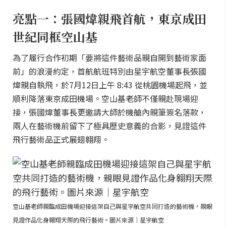
亮點一：張國煒親飛首航，東京成田
世紀同框空山基
為了履行合作初期「要將這件藝術品親自開到藝術家面
前」的浪漫約定，首航航班特別由星宇航空董事長張國
煒親自執飛，於7月12日上午 8:43 從桃園機場起飛，並
順利降落東京成田機場。空山基老師不僅親赴現場迎
接，張國煒董事長更邀請大師於機艙內親筆簽名落款，
兩人在藝術機前留下了極具歷史意義的合影，見證這件
飛行藝術品正式展翅翱翔。
空山基老師親臨成田機場迎接這架自己與星宇航空共同打造的藝術機，親眼
見證作品化身翱翔天際的飛行藝術。圖片來源｜星宇航空