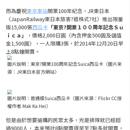
而為慶祝
東京車站
開業100年紀念，JR東日本
〈JapanRailway東日本旅客?道株式?社〉推出限量
版15,000張
西瓜卡
「東京?開業１００周年記念Ｓｕ
ｉｃａ」
，價格2,000日圓〈內含押金500圓及儲值
金1,500圓〉，一人限購3張，於2014年12月20日早
上8點鐘開賣。
圖片說明：東京?開業100周年記念Suica西瓜卡〈圖片來
源：JR東日本官方網站〉
圖片說明：普通版Suica西瓜卡（圖片來源：Flickr CC授
權作者 Mak Ka Hei）
但是由於想要搶購的民眾太多，光是排隊就已經超
過9000人， 本來預計8點開賣提早至7點多就開賣，