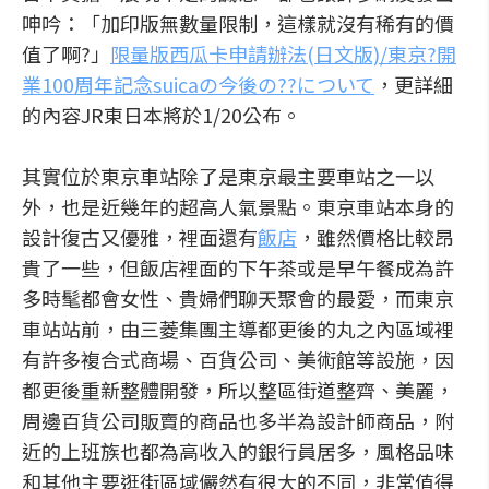
呻吟：「加印版無數量限制，這樣就沒有稀有的價
值了啊?」
限量版西瓜卡申請辦法(日文版)/東京?開
業100周年記念suicaの今後の??について
，更詳細
的內容JR東日本將於1/20公布。
其實位於東京車站除了是東京最主要車站之一以
外，也是近幾年的超高人氣景點。東京車站本身的
設計復古又優雅，裡面還有
飯店
，雖然價格比較昂
貴了一些，但飯店裡面的下午茶或是早午餐成為許
多時髦都會女性、貴婦們聊天聚會的最愛，而東京
車站站前，由三菱集團主導都更後的丸之內區域裡
有許多複合式商場、百貨公司、美術館等設施，因
都更後重新整體開發，所以整區街道整齊、美麗，
周邊百貨公司販賣的商品也多半為設計師商品，附
近的上班族也都為高收入的銀行員居多，風格品味
和其他主要逛街區域儼然有很大的不同，非常值得