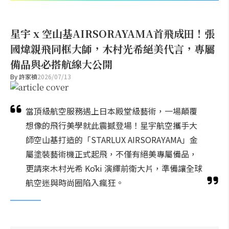
星宇 x 空山基AIRSORAYAMA首飛成田！張
國煒親飛同框大師，木村光希絕美代言，專屬
備品與必搭航線大公開
By
許家禎
2026/07/13
當頂級航空服務遇上日本殿堂級藝術，一場顛覆
想像的飛行美學就此震撼登場！星宇航空攜手大
師空山基打造的「STARLUX AIRSORAYAMA」金
屬塗裝藝術機正式起飛，不僅有絕美專屬備品，
更請來木村光希 Kōki 演繹前衛大片，準備讓全球
航空迷與時尚圈陷入瘋狂。