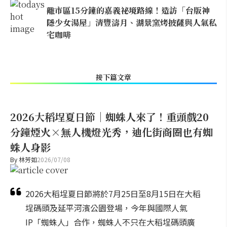
離市區15分鐘的嘉義祕境路線！造訪「台版神
隱少女湯屋」清豐濤月、湖景窯烤披薩與人氣私
宅咖啡
接下篇文章
2026大稻埕夏日節｜蜘蛛人來了！重頭戲20
分鐘煙火×無人機燈光秀，迪化街商圈也有蜘
蛛人身影
By
林芳如
2026/07/08
2026大稻埕夏日節將於7月25日至8月15日在大稻
埕碼頭及延平河濱公園登場，今年與國際人氣
IP「蜘蛛人」合作，蜘蛛人不只在大稻埕碼頭廣