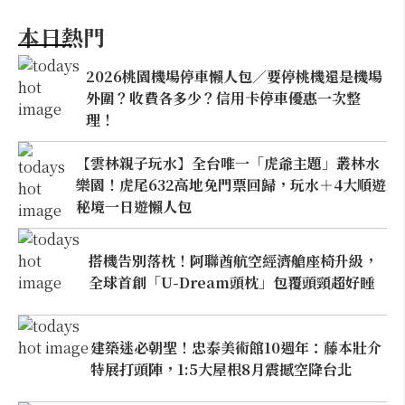
本日熱門
2026桃園機場停車懶人包／要停桃機還是機場
外圍？收費各多少？信用卡停車優惠一次整
理！
【雲林親子玩水】全台唯一「虎爺主題」叢林水
樂園！虎尾632高地免門票回歸，玩水＋4大順遊
秘境一日遊懶人包
搭機告別落枕！阿聯酋航空經濟艙座椅升級，
全球首創「U-Dream頭枕」包覆頭頸超好睡
建築迷必朝聖！忠泰美術館10週年：藤本壯介
特展打頭陣，1:5大屋根8月震撼空降台北