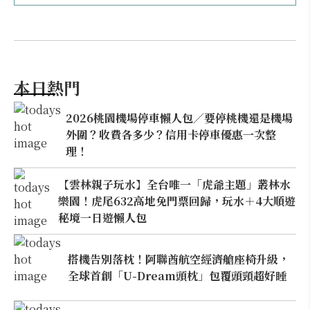
本日熱門
2026桃園機場停車懶人包／要停桃機還是機場
外圍？收費各多少？信用卡停車優惠一次整
理！
【雲林親子玩水】全台唯一「虎爺主題」叢林水
樂園！虎尾632高地免門票回歸，玩水＋4大順遊
秘境一日遊懶人包
搭機告別落枕！阿聯酋航空經濟艙座椅升級，
全球首創「U-Dream頭枕」包覆頭頸超好睡