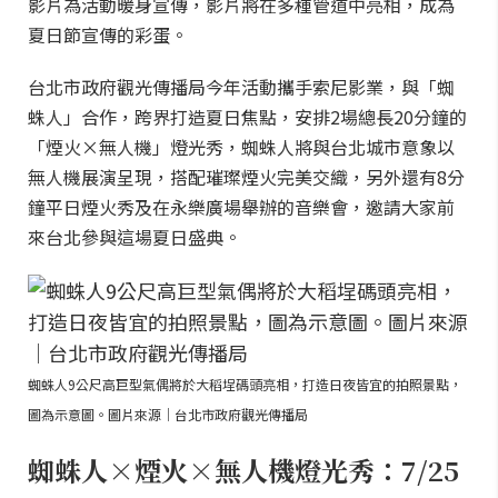
影片為活動暖身宣傳，影片將在多種管道中亮相，成為
夏日節宣傳的彩蛋。
台北市政府觀光傳播局今年活動攜手索尼影業，與「蜘
蛛人」合作，跨界打造夏日焦點，安排2場總長20分鐘的
「煙火×無人機」燈光秀，蜘蛛人將與台北城市意象以
無人機展演呈現，搭配璀璨煙火完美交織，另外還有8分
鐘平日煙火秀及在永樂廣場舉辦的音樂會，邀請大家前
來台北參與這場夏日盛典。
蜘蛛人9公尺高巨型氣偶將於大稻埕碼頭亮相，打造日夜皆宜的拍照景點，
圖為示意圖。圖片來源｜台北市政府觀光傳播局
蜘蛛人×煙火×無人機燈光秀：7/25