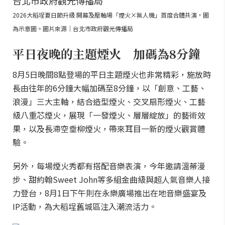
2026大稻埕夏日節升級 開幕及壓軸場「煙火×無人機」首度合體共演，圖
為示意圖。圖片來源｜台北市政府觀光傳播局
平日夜晚的主題煙火 加碼為8分鐘
8月5日晚間8點登場的平日主題煙火也非常精彩，施放時
長由往年的6分鐘大幅加碼至8分鐘，以「創意、工藝、
浪漫」三大主軸，結合造型煙火、交叉扇形煙火、工藝
級八重芯煙火，展現「一發煙火、層層綻放」的藝術效
果，以及長滯空垂柳煙火，帶來耳目一新的煙火觀賞體
驗。
另外，每場煙火秀都有搭配音樂表演，今年邀請溫蒂漫
步、甜約翰Sweet John等多組金曲級與超人氣音樂人接
力登台，8月1日下午則在永樂廣場推出在地音樂盛宴及
IP活動，為大稻埕舊城區注入潮流活力。