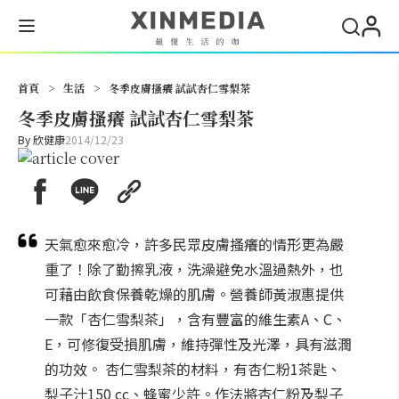
搜尋
首頁
>
生活
>
冬季皮膚搔癢 試試杏仁雪梨茶
冬季皮膚搔癢 試試杏仁雪梨茶
By
欣健康
2014/12/23
天氣愈來愈冷，許多民眾皮膚搔癢的情形更為嚴
重了！除了勤擦乳液，洗澡避免水溫過熱外，也
可藉由飲食保養乾燥的肌膚。營養師黃淑惠提供
一款「杏仁雪梨茶」，含有豐富的維生素A、C、
E，可修復受損肌膚，維持彈性及光澤，具有滋潤
的功效。 杏仁雪梨茶的材料，有杏仁粉1茶匙、
梨子汁150 cc、蜂蜜少許。作法將杏仁粉及梨子