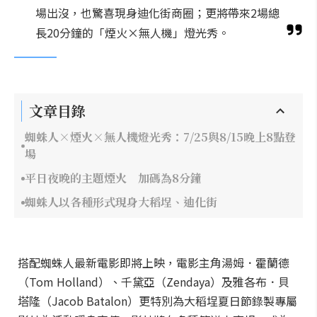
場出沒，也驚喜現身迪化街商圈；更將帶來2場總
長20分鐘的「煙火×無人機」燈光秀。
文章目錄
蜘蛛人×煙火×無人機燈光秀：7/25與8/15晚上8點登
場
平日夜晚的主題煙火 加碼為8分鐘
蜘蛛人以各種形式現身大稻埕、迪化街
搭配蜘蛛人最新電影即將上映，電影主角湯姆．霍蘭德
（Tom Holland）、千黛亞（Zendaya）及雅各布．貝
塔隆（Jacob Batalon）更特別為大稻埕夏日節錄製專屬