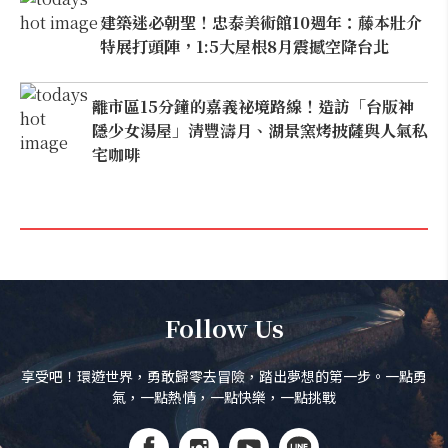
建築迷必朝聖！忠泰美術館10週年：藤本壯介
特展打頭陣，1:5大屋根8月震撼空降台北
離市區15分鐘的嘉義祕境路線！造訪「台版神
隱少女湯屋」清豐濤月、湖景窯烤披薩與人氣私
宅咖啡
Follow Us
享受吧！環遊世界，勇敢歸零去冒險，踏出夢想的第一步。一點勇
氣，一點熱情，一點快樂，一點挑戰