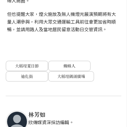
帶入商圈。
但也提醒大家，煙火施放及無人機燈光展演預期將有大
量人潮參與，利用大眾交通運輸工具前往會更加省時順
暢，並請用路人及當地居民留意活動日交管資訊。
大稻埕夏日節
蜘蛛人
迪化街
大稻埕碼頭廣場
林芳如
欣傳媒資深採訪編輯。