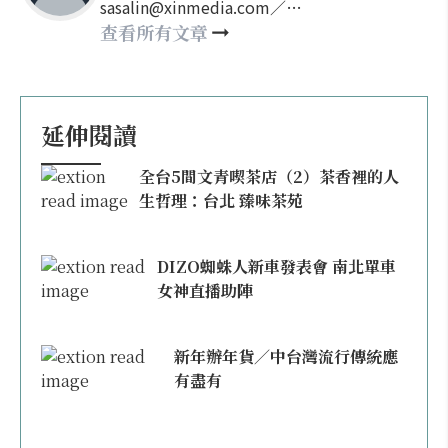
sasalin@xinmedia.com／
happy21917@gmail.com
查看所有文章
延伸閱讀
全台5間文青喫茶店（2）茶香裡的人
生哲理：台北 臻味茶苑
DIZO蜘蛛人新車發表會 南北單車
女神直播助陣
新年辦年貨／中台灣流行傳統應
有盡有