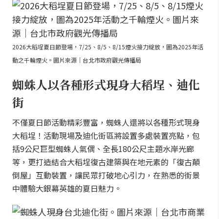
2026大稻埕夏日節登場，7/25、8/5、8/15煙火接力綻放，圖為2025年活
動之千輪煙火。圖片來源｜台北市政府觀光傳播局
蜘蛛人以各種形式現身大稻埕、迪化
街
不僅夏日節活動精彩豐富，蜘蛛人還將以各種形式現身
大稻埕！活動現場及迪化街區將設置多處裝置亮點，包
括9公尺巨型蜘蛛人氣偶、全長180公尺主題水岸光廊
等，更打造結合大稻埕復古建築與在地元素的「復古顛
倒屋」互動裝置，讓民眾打破地心引力，在熟悉的街景
中體驗大銀幕英雄的夏日魅力。