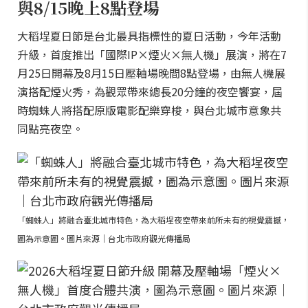
與8/15晚上8點登場
大稻埕夏日節是台北最具指標性的夏日活動，今年活動
升級，首度推出「國際IP×煙火×無人機」展演，將在7
月25日開幕及8月15日壓軸場晚間8點登場，由無人機展
演搭配煙火秀，為觀眾帶來總長20分鐘的夜空饗宴，屆
時蜘蛛人將搭配原版電影配樂穿梭，與台北城市意象共
同點亮夜空。
「蜘蛛人」將融合臺北城市特色，為大稻埕夜空帶來前所未有的視覺震撼，
圖為示意圖。圖片來源｜台北市政府觀光傳播局