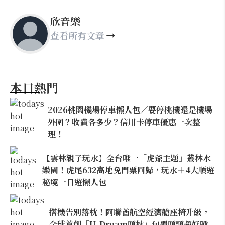
欣音樂
查看所有文章
本日熱門
2026桃園機場停車懶人包／要停桃機還是機場
外圍？收費各多少？信用卡停車優惠一次整
理！
【雲林親子玩水】全台唯一「虎爺主題」叢林水
樂園！虎尾632高地免門票回歸，玩水＋4大順遊
秘境一日遊懶人包
搭機告別落枕！阿聯酋航空經濟艙座椅升級，
全球首創「U-Dream頭枕」包覆頭頸超好睡