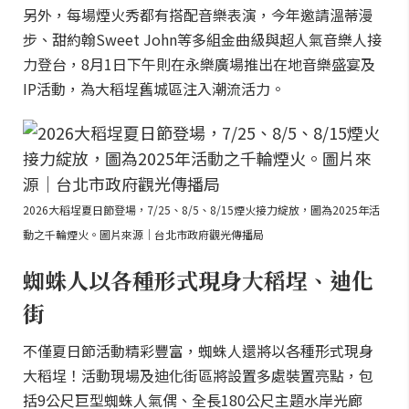
另外，每場煙火秀都有搭配音樂表演，今年邀請溫蒂漫
步、甜約翰Sweet John等多組金曲級與超人氣音樂人接
力登台，8月1日下午則在永樂廣場推出在地音樂盛宴及
IP活動，為大稻埕舊城區注入潮流活力。
2026大稻埕夏日節登場，7/25、8/5、8/15煙火接力綻放，圖為2025年活
動之千輪煙火。圖片來源｜台北市政府觀光傳播局
蜘蛛人以各種形式現身大稻埕、迪化
街
不僅夏日節活動精彩豐富，蜘蛛人還將以各種形式現身
大稻埕！活動現場及迪化街區將設置多處裝置亮點，包
括9公尺巨型蜘蛛人氣偶、全長180公尺主題水岸光廊