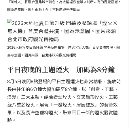
「蜘蛛人」將融合臺北城市特色，為大稻埕夜空帶來前所未有的視覺震撼，
圖為示意圖。圖片來源｜台北市政府觀光傳播局
2026大稻埕夏日節升級 開幕及壓軸場「煙火×無人機」首度合體共演，圖
為示意圖。圖片來源｜台北市政府觀光傳播局
平日夜晚的主題煙火 加碼為8分鐘
8月5日晚間8點登場的平日主題煙火也非常精彩，施放時
長由往年的6分鐘大幅加碼至8分鐘，以「創意、工藝、
浪漫」三大主軸，結合造型煙火、交叉扇形煙火、工藝
級八重芯煙火，展現「一發煙火、層層綻放」的藝術效
果，以及長滯空垂柳煙火，帶來耳目一新的煙火觀賞體
驗。