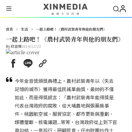
搜尋
首頁
>
生活
>
一起上路吧！《農村武裝青年與他的朋友們》
一起上路吧！《農村武裝青年與他的朋友們》
By
欣音樂
2014/12/22
今年金音獎頒獎典禮上，農村武裝青年以〈失去
記憶的城市〉獲得最佳民謠單曲獎，最帥的不僅
如此，而是得獎感言：「農村武裝青年能得獎是
代表台灣政府的腐敗，從大埔農地與張藥房事
件、桃園航空城、服貿協定、都市更新與重劃、
媒體壟斷、核電議題...等等，台灣政府從上到下官
商勾結、一意孤行、罔顧民意，任由財團炒作土