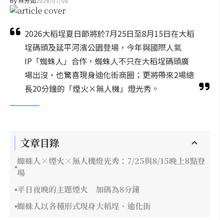
By
林芳如
2026/07/08
2026大稻埕夏日節將於7月25日至8月15日在大稻
埕碼頭及延平河濱公園登場，今年與國際人氣
IP「蜘蛛人」合作，蜘蛛人不只在大稻埕碼頭廣
場出沒，也驚喜現身迪化街商圈；更將帶來2場總
長20分鐘的「煙火×無人機」燈光秀。
文章目錄
蜘蛛人×煙火×無人機燈光秀：7/25與8/15晚上8點登
場
平日夜晚的主題煙火 加碼為8分鐘
蜘蛛人以各種形式現身大稻埕、迪化街