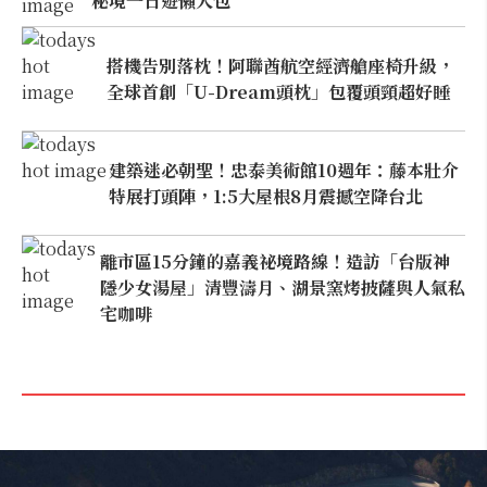
秘境一日遊懶人包
搭機告別落枕！阿聯酋航空經濟艙座椅升級，
全球首創「U-Dream頭枕」包覆頭頸超好睡
建築迷必朝聖！忠泰美術館10週年：藤本壯介
特展打頭陣，1:5大屋根8月震撼空降台北
離市區15分鐘的嘉義祕境路線！造訪「台版神
隱少女湯屋」清豐濤月、湖景窯烤披薩與人氣私
宅咖啡