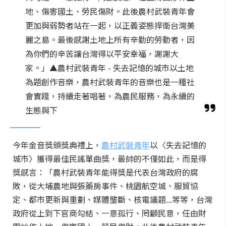
地、傷害國土、勞民傷財。此後農村武裝青年會
更加與弱勢者站在一起，以正義姿態捍衛台灣美
麗之島。最後感謝土地上所有辛勤的勞動者，因
為你們的辛苦讓台灣得以平安幸福，謝謝大
家。」▲農村武裝青年 - 失去記憶的城市以土地
為題創作音樂，農村武裝青年的音樂也是一種社
會實踐，持續走著唱著，為農民服務，為永續的
生態與下
今年金音獎頒獎典禮上，
農村武裝青年
以〈失去記憶的
城市〉獲得最佳民謠單曲獎，最帥的不僅如此，而是得
獎感言：「農村武裝青年能得獎是代表台灣政府的腐
敗，從大埔農地與張藥房事件、桃園航空城、服貿協
定、都市更新與重劃、媒體壟斷、核電議題...等等，台灣
政府從上到下官商勾結、一意孤行、罔顧民意，任由財