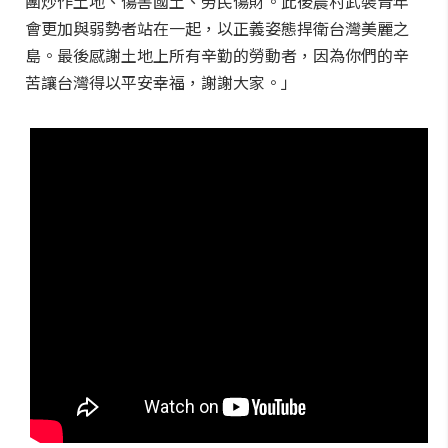
團炒作土地、傷害國土、勞民傷財。此後農村武裝青年
會更加與弱勢者站在一起，以正義姿態捍衛台灣美麗之
島。最後感謝土地上所有辛勤的勞動者，因為你們的辛
苦讓台灣得以平安幸福，謝謝大家。」