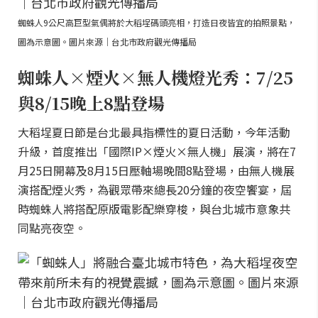
蜘蛛人9公尺高巨型氣偶將於大稻埕碼頭亮相，打造日夜皆宜的拍照景點，
圖為示意圖。圖片來源｜台北市政府觀光傳播局
蜘蛛人×煙火×無人機燈光秀：7/25
與8/15晚上8點登場
大稻埕夏日節是台北最具指標性的夏日活動，今年活動
升級，首度推出「國際IP×煙火×無人機」展演，將在7
月25日開幕及8月15日壓軸場晚間8點登場，由無人機展
演搭配煙火秀，為觀眾帶來總長20分鐘的夜空饗宴，屆
時蜘蛛人將搭配原版電影配樂穿梭，與台北城市意象共
同點亮夜空。