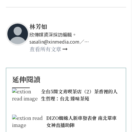
林芳如
欣傳媒資深採訪編輯。
sasalin@xinmedia.com／
happy21917@gmail.com
查看所有文章
延伸閱讀
全台5間文青喫茶店（2）茶香裡的人
生哲理：台北 臻味茶苑
DIZO蜘蛛人新車發表會 南北單車
女神直播助陣