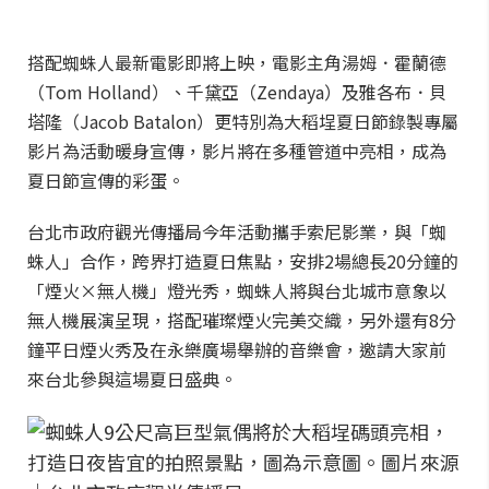
搭配蜘蛛人最新電影即將上映，電影主角湯姆．霍蘭德
（Tom Holland）、千黛亞（Zendaya）及雅各布．貝
塔隆（Jacob Batalon）更特別為大稻埕夏日節錄製專屬
影片為活動暖身宣傳，影片將在多種管道中亮相，成為
夏日節宣傳的彩蛋。
台北市政府觀光傳播局今年活動攜手索尼影業，與「蜘
蛛人」合作，跨界打造夏日焦點，安排2場總長20分鐘的
「煙火×無人機」燈光秀，蜘蛛人將與台北城市意象以
無人機展演呈現，搭配璀璨煙火完美交織，另外還有8分
鐘平日煙火秀及在永樂廣場舉辦的音樂會，邀請大家前
來台北參與這場夏日盛典。