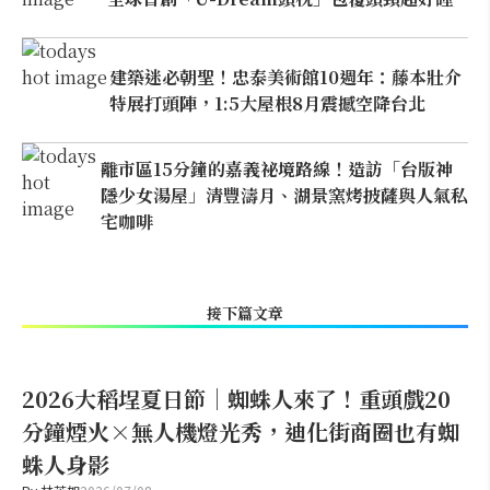
建築迷必朝聖！忠泰美術館10週年：藤本壯介
特展打頭陣，1:5大屋根8月震撼空降台北
離市區15分鐘的嘉義祕境路線！造訪「台版神
隱少女湯屋」清豐濤月、湖景窯烤披薩與人氣私
宅咖啡
接下篇文章
2026大稻埕夏日節｜蜘蛛人來了！重頭戲20
分鐘煙火×無人機燈光秀，迪化街商圈也有蜘
蛛人身影