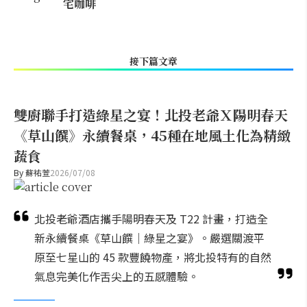
宅咖啡
接下篇文章
雙廚聯手打造綠星之宴！北投老爺Ｘ陽明春天
《草山饌》永續餐桌，45種在地風土化為精緻
蔬食
By
蘇祐萱
2026/07/08
北投老爺酒店攜手陽明春天及 T22 計畫，打造全
新永續餐桌《草山饌｜綠星之宴》。嚴選關渡平
原至七星山的 45 款豐饒物產，將北投特有的自然
氣息完美化作舌尖上的五感體驗。