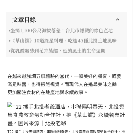
文章目錄
坐擁1,100公尺海拔落差！台北市隱藏的綠色產地
《草山饌》10道綠星料理，吃進45種北投土地風味
從乳酸發酵到花卉蒸餾，延續風土的生命週期
在越來越強調五感體驗的當代，一頓美好的餐宴，既要
滿足味蕾，也得餵飽視覺。而現代人在追尋美味之餘，
更加關注食材的在地產地與永續故事。
T22 攜手北投老爺酒店，串聯陽明春天、北投雲集食農教育勞動合作社，推