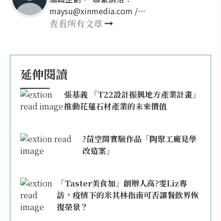
maysu@xinmedia.com /
may860527@gmail.com
查看所有文章
延伸閱讀
張基義 「T22設計振興地方產業計畫」
推動花蓮石材產業的未來價值
?苗空間實驗作品「陶聚工廠見學
改造案」
「Taster美食加」創辦人高?雯Liz專
訪，疫情下的米其林指南可否讓餐飲界恢
復榮景？