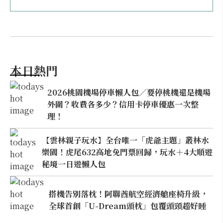
本日熱門
2026桃園機場停車懶人包／要停桃機還是機場
外圍？收費各多少？信用卡停車優惠一次整
理！
【雲林親子玩水】全台唯一「虎爺主題」叢林水
樂園！虎尾632高地免門票回歸，玩水＋4大順遊
秘境一日遊懶人包
搭機告別落枕！阿聯酋航空經濟艙座椅升級，
全球首創「U-Dream頭枕」包覆頭頸超好睡