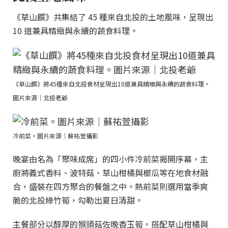
《草山饌》共集結了 45 種來自北投的土地風味，呈現出
10 道兼具精緻與永續的蔬食料理。
《草山饌》將45種來自北投食材呈現出10道兼具精緻與永續的蔬食料理。
圖片來源｜北投老爺
冷前菜。圖片來源｜蘇祐萱攝影
晚宴由名為「聚味成席」的四小件冷前菜揭開序幕，主
廚將義式香料、波特菇、草山柑橘與櫛瓜等在地食材融
合，盛裝在四方聚合的餐盤之中。熱前菜則選用當季爽
脆的北投綠竹筍，勾勒出夏日清甜。
主餐部分以醇厚的猴頭菇佐晚香玉筍，搭配草山柑橘與