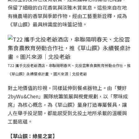
保留了細緻的白花香氣與淡雅木質氣息。這些來自在地
有機農場的香草與季節作物，經由工藝重新詮釋，成為
《草山饌》最具辨識度的味蕾記憶。
T22 攜手北投老爺酒店，串聯陽明春天、北投雲集食農教育勞動合作社，推
《草山饌》永續餐桌計畫 。圖片來源｜北投老爺
對土地價值的珍視，同樣延伸到餐桌器物上。由「雙好
2byWu&Chen」團隊統籌策展與視覺規劃，以「聚味成
席」為核心概念，為《草山饌》量身打造專屬餐具，讓
人在舉手投足間，都能感受到北投土地所承載的溫暖與
工藝底蘊。
【草山饌：綠星之宴】