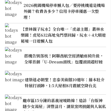
2026桃園機場停車懶人包／要停桃機還是機場
外圍？收費各多少？信用卡停車優惠一次整
理！
【雲林親子玩水】全台唯一「虎爺主題」叢林水
樂園！虎尾632高地免門票回歸，玩水＋4大順遊
秘境一日遊懶人包
搭機告別落枕！阿聯酋航空經濟艙座椅升級，
全球首創「U-Dream頭枕」包覆頭頸超好睡
建築迷必朝聖！忠泰美術館10週年：藤本壯介
特展打頭陣，1:5大屋根8月震撼空降台北
離市區15分鐘的嘉義祕境路線！造訪「台版神
隱少女湯屋」清豐濤月、湖景窯烤披薩與人氣私