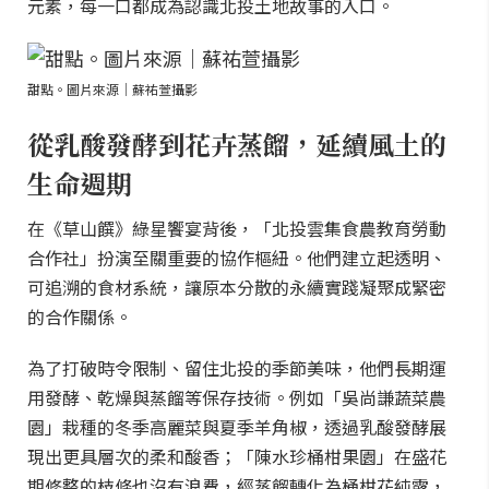
元素，每一口都成為認識北投土地故事的入口。
甜點。圖片來源｜蘇祐萱攝影
從乳酸發酵到花卉蒸餾，延續風土的
生命週期
在《草山饌》綠星饗宴背後，「北投雲集食農教育勞動
合作社」扮演至關重要的協作樞紐。他們建立起透明、
可追溯的食材系統，讓原本分散的永續實踐凝聚成緊密
的合作關係。
為了打破時令限制、留住北投的季節美味，他們長期運
用發酵、乾燥與蒸餾等保存技術。例如「吳尚謙蔬菜農
園」栽種的冬季高麗菜與夏季羊角椒，透過乳酸發酵展
現出更具層次的柔和酸香；「陳水珍桶柑果園」在盛花
期修整的枝條也沒有浪費，經蒸餾轉化為桶柑花純露，