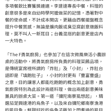
多項餐飲比賽獲獎連連。李建達專長中餐，料理的
創意很多是來自幼時學阿嬤做菜的記憶，憑著對中
餐的使命感，不計成本開店，更藉由西餐擺盤概念
提升中餐質感，無論是爌肉飯或臭豆腐創意燉飯料
理，莫不叫人一新耳目；台義混搭的創意更是店內
一大特色。
「The F勇氣廚房」也參加了在這次微風樂活小農辦
桌的活動中，將勇氣廚房所負責的料理菜餚品項，
是傳統宴席裡所謂的「炸肚」及「小封」，炸肚台
語即是『填飽肚子』，小封的封更有『豐富豐盛』
之意，目的讓客人都能吃飽飽的概念加上創意，勇
氣廚房特別為此設計兩道料理，做出兩道創意美味
兼具的辦桌大菜。第一道「彌陀南寮虱想起」，精
選茄萣興達港的烏魚子，以及來自彌陀鄉南寮漁港
的虱目魚，鮮甜好吃的烏魚子飯加上悶煮過的虱目