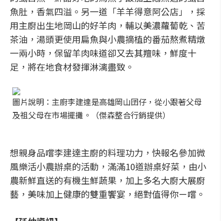
魚肚，香氣四溢。另一道「羊羊得意阿公店」，採
用主廚出生地岡山的好羊肉，輔以美濃蘿蔔乾、苦
茶油，湯頭更使用扁魚與小農摘植的番茄熬煮精燉
一兩小時，保留羊肉味道卻又去其羶味，鮮度十
足，將在地食材發揮淋漓盡致。
圖片說明：主廚李建達是高雄岡山囝仔，從小跟著父母
及祖父母在市場擺攤。（傑森整合行銷提供）
想親身品嚐李建達主廚的料理功力，快報名參加微
風樂活小農辦桌的活動，滿滿10道辦桌好菜，由小
農新鮮直送的有機生鮮蔬果，加上多名大廚大展廚
藝，美味加上健康的雙重饗宴，絕對值得你ㄧ嚐。