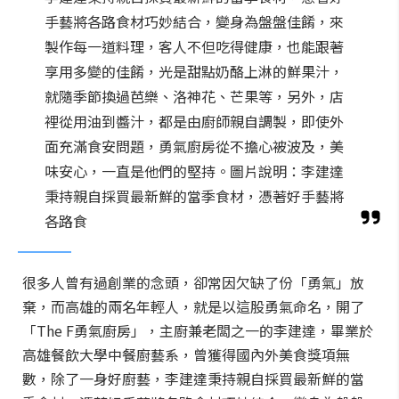
手藝將各路食材巧妙結合，變身為盤盤佳餚，來
製作每一道料理，客人不但吃得健康，也能跟著
享用多變的佳餚，光是甜點奶酪上淋的鮮果汁，
就隨季節換過芭樂、洛神花、芒果等，另外，店
裡從用油到醬汁，都是由廚師親自調製，即使外
面充滿食安問題，勇氣廚房從不擔心被波及，美
味安心，一直是他們的堅持。圖片說明：李建達
秉持親自採買最新鮮的當季食材，憑著好手藝將
各路食
很多人曾有過創業的念頭，卻常因欠缺了份「勇氣」放
棄，而高雄的兩名年輕人，就是以這股勇氣命名，開了
「The F勇氣廚房」，主廚兼老闆之一的李建達，畢業於
高雄餐飲大學中餐廚藝系，曾獲得國內外美食獎項無
數，除了一身好廚藝，李建達秉持親自採買最新鮮的當