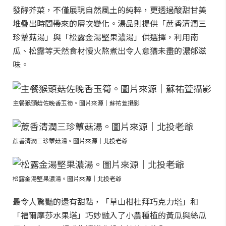
發酵芥菜，不僅展現自然風土的純粹，更透過酸甜甘美
堆疊出時間帶來的層次變化。湯品則提供「蔗香清潤三
珍蕈菇湯」與「松露金湯堅果濃湯」供選擇，利用南
瓜、松露等天然食材慢火熬煮出令人意猶未盡的濃郁滋
味。
主餐猴頭菇佐晚香玉筍。圖片來源｜蘇祐萱攝影
蔗香清潤三珍蕈菇湯。圖片來源｜北投老爺
松露金湯堅果濃湯。圖片來源｜北投老爺
最令人驚豔的還有甜點，「草山柑杜拜巧克力塔」和
「福爾摩莎水果塔」巧妙融入了小農種植的黃瓜與絲瓜