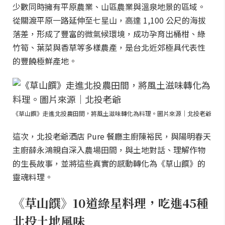
少數同時擁有平原農業、山區農業與溫泉地景的區域。
從關渡平原一路延伸至七星山，高達 1,100 公尺的海拔
落差，形成了豐富的微氣候環境，成功孕育出桶柑、綠
竹筍、葉菜與香草等多樣農產，是台北近郊極具代表性
的豐饒極鮮產地。
《草山饌》走進北投農田間，將風土滋味轉化為料理。圖片來源｜北投老爺
這次，北投老爺酒店 Pure 餐廳主廚陳裕民，與陽明春天
主廚薛永鴻親自深入農場田間，與土地對話、理解作物
的生長故事，並將這些真實的感動轉化為《草山饌》的
靈魂料理。
《草山饌》10道綠星料理，吃進45種
北投土地風味