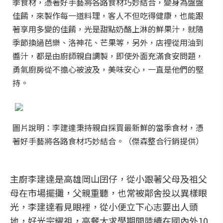
季食材，憑著好手藝將各路食材巧妙結合，變身為盤盤
佳餚，來製作每一道料理，客人不但吃得健康，也能跟
著享用多變的佳餚，光是甜點奶酪上淋的鮮果汁，就隨
季節換過芭樂、洛神花、芒果等，另外，店裡從用油到
醬汁，都是由廚師親自調製，即使外面充滿食安問題，
勇氣廚房從不擔心被波及，美味安心，一直是他們的堅
持。
圖片說明：李建達秉持親自採買最新鮮的當季食材，憑
著好手藝將各路食材巧妙結合。（傑森整合行銷提供）
主廚李建達是高雄岡山囝仔，從小跟著父母及祖父
母在市場擺攤，父親重聽，也常被鄰舍投以異樣眼
光，李建達看見眼裡，從小便立下心志要出人頭
地，好光宗耀祖，高餐大求學期間陸續在國內外10