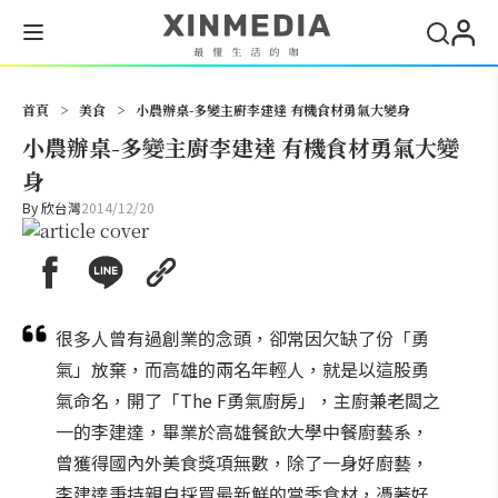
搜尋
首頁
>
美食
>
小農辦桌-多變主廚李建達 有機食材勇氣大變身
小農辦桌-多變主廚李建達 有機食材勇氣大變
身
By
欣台灣
2014/12/20
很多人曾有過創業的念頭，卻常因欠缺了份「勇
氣」放棄，而高雄的兩名年輕人，就是以這股勇
氣命名，開了「The F勇氣廚房」，主廚兼老闆之
一的李建達，畢業於高雄餐飲大學中餐廚藝系，
曾獲得國內外美食獎項無數，除了一身好廚藝，
李建達秉持親自採買最新鮮的當季食材，憑著好