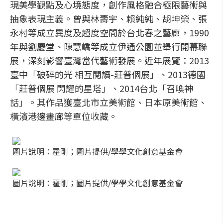
現美學觀點及心境態度，創作風格融合極限藝術與
抽象表現主義。曾與林壽宇、賴純純、胡坤榮、張
永村等成立異度及超度空間於台北春之藝廊，1990
年與劉慶堂、陳慧嶠等成立伊通公園並舉行開幕聯
展，深刻影響臺灣當代藝術發展。近年展覽：2013
臺中「破碎的光 相互閱讀-莊普個展」、2013德國
「莊普個展 閃耀的星塔」、2014台北「召喚神
話」。其作品獲臺北市立美術館、日本原美術館、
橫濱港邊畫廊等單位收藏。
圖片說明：霍剛；圖片提供/學學文化創意基金會
圖片說明：霍剛；圖片提供/學學文化創意基金會