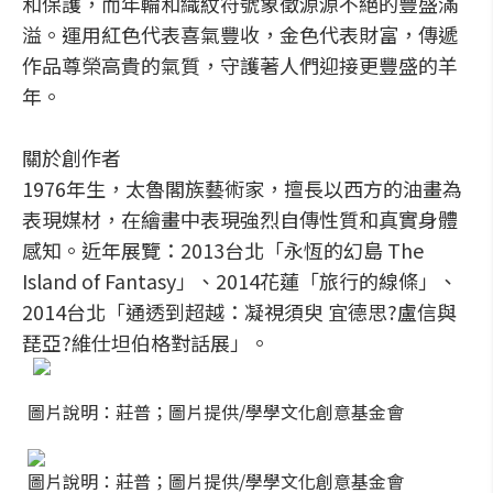
和保護，而年輪和織紋符號象徵源源不絕的豐盛滿
溢。運用紅色代表喜氣豐收，金色代表財富，傳遞
作品尊榮高貴的氣質，守護著人們迎接更豐盛的羊
年。
關於創作者
1976年生，太魯閣族藝術家，擅長以西方的油畫為
表現媒材，在繪畫中表現強烈自傳性質和真實身體
感知。近年展覽：2013台北「永恆的幻島 The
Island of Fantasy」、2014花蓮「旅行的線條」、
2014台北「通透到超越：凝視須臾 宜德思?盧信與
琵亞?維仕坦伯格對話展」。
圖片說明：莊普；圖片提供/學學文化創意基金會
圖片說明：莊普；圖片提供/學學文化創意基金會