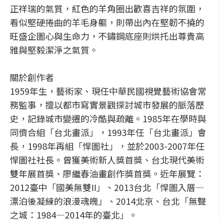
正祥瑞的氣質，紅色的羊角圈出歡喜吉祥的氛圍，
看似堅硬捲曲的羊毛身軀，則帶出內在堅韌不撓的
旺盛企圖心與生命力，不鏽鋼底座則烘托出尊貴高
雅與堅毅潔淨之氣質。
關於創作者
1959年生，藝術家、現任中華民國視覺藝術協會常
務監事，擅以都市寫實景觀探討城市發展的脈落歷
史，記錄城市變遷的冷酷與疏離。1985年在學時與
同儕合組「台北畫派」，1993年任「台北畫派」會
長，1998年再組「悍圖社」，並於2003-2007年任
悍圖社社長。曾獲美術新人獎首獎、台北現代美術
雙年展首獎、廖繼春油畫創作獎首獎。近年展覽：
2012臺中「國美無雙II」、2013台北「悍圖入厝—
漂泊後凝練的浪漫魂魄」、2014北京、台北「無聲
之城：1984—2014年的臺北」。