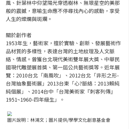
風、針葉林中仰望陽光穿透樹林、無垠星空的美那
般的震撼，意喻生命應不停尋找內心的感動，享受
人生的燦爛與斑斕。
關於創作者
1953年生，藝術家，擅於實驗、創新、發展藝術作
品材質的多樣性，表達台灣的土地紋理及人文脈
絡、情感。曾獲台北現代美術雙年展大獎、中華民
國現代雕塑展首獎、第一屆公共藝術獎等。近年展
覽：2010台北「南風吹」、2012台北「非形之形-
台灣抽象藝術展」2013台東「心?脈絡：2013賴純
純個展」、2014台中「台灣美術家『刺客列傳』
1951~1960-四年級生」。
圖片說明：林鴻文；圖片提供/學學文化創意基金會