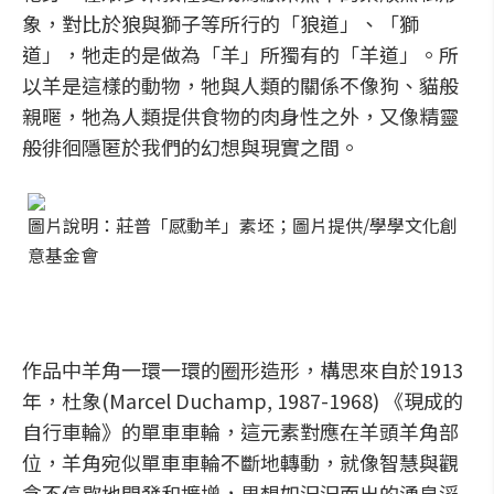
象，對比於狼與獅子等所行的「狼道」、「獅
道」，牠走的是做為「羊」所獨有的「羊道」。所
以羊是這樣的動物，牠與人類的關係不像狗、貓般
親暱，牠為人類提供食物的肉身性之外，又像精靈
般徘徊隱匿於我們的幻想與現實之間。
圖片說明：莊普「感動羊」素坯；圖片提供/學學文化創
意基金會
作品中羊角一環一環的圈形造形，構思來自於1913
年，杜象(Marcel Duchamp, 1987-1968) 《現成的
自行車輪》的單車車輪，這元素對應在羊頭羊角部
位，羊角宛似單車車輪不斷地轉動，就像智慧與觀
念不停歇地開發和擴增，思想如汩汩而出的湧泉滔