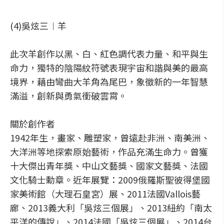
(4)吳炫三︱羊
此次羊創作以黑、白、紅色調代表力量、和平與生
命力，獨特的陰陽紋符號表現宇宙和諧與美的最高
境界，藉由彎曲大羊角為尾巴，象徵新的一年智慧
滿溢，創新與勇氣衝破雲霄。
關於創作者
1942年生，畫家、雕塑家，曾遠赴非洲、南美洲、
大洋洲等地探索原始藝術，作品充滿生命力。曾獲
十大傑出青年獎、中山文藝獎、國家文藝獎、法國
文化騎士勳章。近年展覽：2009俄羅斯聖彼得堡國
家美術館（大理石皇宮）展、2011法國Vallois藝
廊、2013義大利「吳炫三個展」、2013紐約「南太
平洋的傳說」、2014法國「吳炫三個展」、2014台