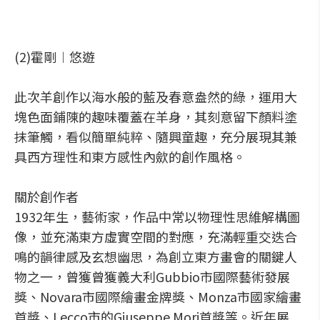
(2)霍剛︱悠遊
此次羊創作以海水般的藍及春意盎然的綠，運用大
塊色面鋪陳的趣味覆蓋在羊身，其刻意留下顏料塗
抹筆觸，看似簡單純粹、隨興童趣，充分展現其兼
具西方理性和東方感性內歛的創作風格。
關於創作者
1932年生，藝術家，作品中常以物理性思維解構圖
像，並充滿東方虛實空間的對應，充滿輕重交迭合
鳴的韻律感及玄想幽思，為創立東方畫會的關鍵人
物之一，曾獲曾獲義大利Gubbio市國際藝術發展
獎、Novara市國際繪畫金牌獎、Monza市國家繪畫
首獎、Lecco市的Giuseppe Mori首獎等。近年展