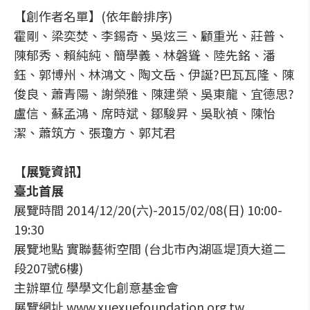
【創作者名單】(依年齡排序)
霍剛、梁奕焚、李錫奇、吳炫三、顧重光、莊普、
陳郁秀、賴純純、簡學義、林磐聳、陸先銘、潘
鈺、郭博州、林鴻文、陶文岳、伊誕?巴瓦瓦隆、陳
俊良、蕭青陽、謝榮雅、陳建榮、吳東龍、宜德思?
盧信、蘇孟鴻、席時斌、鄒駿昇、吳耿禎、陳怡
潔、蕭筑方、張瓊方、郭芃君
【展覽資訊】
臺北首展
展覽時間 2014/12/20(六)-2015/02/08(日) 10:00-
19:30
展覽地點 實聯藝術空間 (台北市內湖區堤頂大道二
段207號6樓)
主辦單位 學學文化創意基金會
展覽網址 www.xuexuefoundation.org.tw