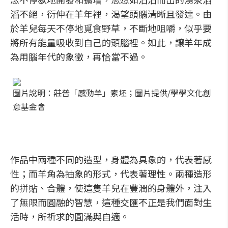
滔不絕，衍伸在羊年裡，渴望頭腦清晰且發達。由
於羊兒每天不停地覓食野草，不斷地咀嚼，似乎要
將所有能量吸收到自己的頭腦裡。如此，讓羊年成
為用腦年代的象徵，再恰當不過。
圖片說明：莊普「感動羊」素坯；圖片提供/學學文化創
意基金會
作品中兩種不同的造型，身體為具象的，代表著感
性；而羊角為抽象的形式，代表著理性。兩種造形
的拼貼、合體，使這隻羊兒在豐潤的身體外，注入
了無限而圓融的智慧，這種交匯不正是我們面對生
活時，所祈求的圓滿與自適。