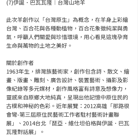
(7)伊誕．巴瓦瓦隆︱台灣山地羊
此次羊創作以「台灣原生」為概念，在羊身上彩繪
台灣、百合花與各種動植物，百合花象徵純潔與勇
氣，呼籲人們關愛與珍惜環境，用心看見這塊孕育
生命與萬物的土地之美好。
關於創作者
1963年生，排灣族藝術家，創作包含詩、散文、繪
畫、版畫、雕刻、廣告設計、裝置藝術、攝影及影
像紀錄等多元媒材，創作風格富有詩意及想像力，
靈感來自原鄉大地純真，呈現出他記憶中原住民的
古樸和神秘的色彩。近年展覽：2012高雄「那路很
會彎-第三屆原住民藝術工作者駐村藝術計畫聯
展」、2014台北「琵亞．維仕坦伯格與伊誕．巴瓦
瓦隆對話展」。