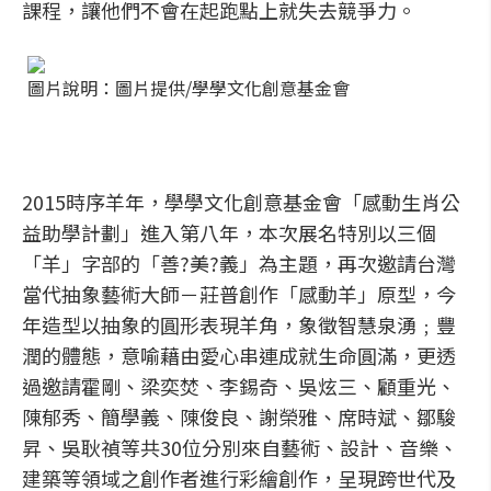
課程，讓他們不會在起跑點上就失去競爭力。
圖片說明：圖片提供/學學文化創意基金會
2015時序羊年，學學文化創意基金會「感動生肖公
益助學計劃」進入第八年，本次展名特別以三個
「羊」字部的「善?美?義」為主題，再次邀請台灣
當代抽象藝術大師－莊普創作「感動羊」原型，今
年造型以抽象的圓形表現羊角，象徵智慧泉湧﹔豐
潤的體態，意喻藉由愛心串連成就生命圓滿，更透
過邀請霍剛、梁奕焚、李錫奇、吳炫三、顧重光、
陳郁秀、簡學義、陳俊良、謝榮雅、席時斌、鄒駿
昇、吳耿禎等共30位分別來自藝術、設計、音樂、
建築等領域之創作者進行彩繪創作，呈現跨世代及