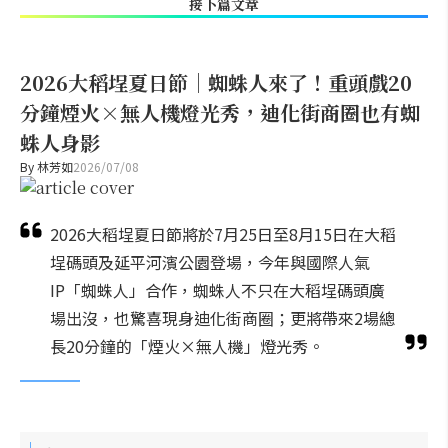
接下篇文章
2026大稻埕夏日節｜蜘蛛人來了！重頭戲20
分鐘煙火×無人機燈光秀，迪化街商圈也有蜘
蛛人身影
By
林芳如
2026/07/08
2026大稻埕夏日節將於7月25日至8月15日在大稻
埕碼頭及延平河濱公園登場，今年與國際人氣
IP「蜘蛛人」合作，蜘蛛人不只在大稻埕碼頭廣
場出沒，也驚喜現身迪化街商圈；更將帶來2場總
長20分鐘的「煙火×無人機」燈光秀。