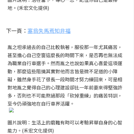
地。(禾宏文化提供)
下一頁：
塞翁失馬焉知非福
胤之坦承過去的自己比較執著，服役那一年尤其痛苦，
甚至擔心自己空窗這麼長的時間下來，是否再也無法成
為職業自行車選手。然而胤之也說如果真心喜愛這項運
動，那麼這些阻撓其實對他而言皆是微不足道的小障
礙，雖然身手花了很長一段時間才努力練回來，可是相
對地胤之覺得自己的心理建設卻比一年前要來得堅強許
多，否則也不可能熬過那段「砍掉重練」的痛苦特訓，
至今仍頑強地在自行車界活躍。
圖片說明：生活上的磨難有時可以考驗昇華自身的心智
能力。(禾宏文化提供)