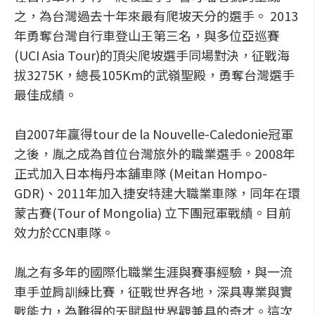
之，為台灣過去十年來最有爬坡天分的選手。 2013
年勇奪台灣自行車登山王第三名，與多位亞巡賽
(UCI Asia Tour)的頂尖爬坡選手同場對決，征戰海
拔3275K，總長105Km的武嶺聖殿，勇奪台灣選手
最佳成績。
自2007年贏得tour de la Nouvelle-Caledonie冠軍
之後，胤之成為首位台灣旅外的職業選手。2008年
正式加入日本梅丹本舖車隊 (Meitan Hompo-
GDR)、2011年加入捷安特建大職業車隊，同年在環
蒙古賽(Tour of Mongolia) 立下團冠軍戰績。目前
效力於CCN車隊。
胤之有多年的國際化職業生涯與賽事經驗，與一流
車手並肩訓練比賽，征戰世界各地，深具專業與實
戰能力，為難得的天賦與世界觀兼具的奇才。這次