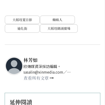
大稻埕夏日節
蜘蛛人
迪化街
大稻埕碼頭廣場
林芳如
欣傳媒資深採訪編輯。
sasalin@xinmedia.com／
happy21917@gmail.com
查看所有文章
延伸閱讀