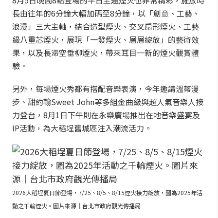
8月5日晚間8點登場的平日主題煙火也非常精彩，施放時
長由往年的6分鐘大幅加碼至8分鐘，以「創意、工藝、
浪漫」三大主軸，結合造型煙火、交叉扇形煙火、工藝
級八重芯煙火，展現「一發煙火、層層綻放」的藝術效
果，以及長滯空垂柳煙火，帶來耳目一新的煙火觀賞體
驗。
另外，每場煙火秀都有搭配音樂表演，今年邀請溫蒂漫
步、甜約翰Sweet John等多組金曲級與超人氣音樂人接
力登台，8月1日下午則在永樂廣場推出在地音樂盛宴及
IP活動，為大稻埕舊城區注入潮流活力。
2026大稻埕夏日節登場，7/25、8/5、8/15煙火接力綻放，圖為2025年活
動之千輪煙火。圖片來源｜台北市政府觀光傳播局