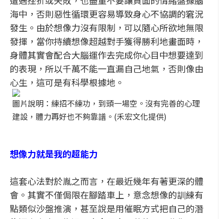
遭遇挫折或失敗，也盡量不要讓負面的情緒盤據腦
海中，否則惡性循環更容易導致身心不協調的窘況
發生。由於想像力沒有限制，可以隨心所欲地無限
發揮，當你持續想像超越對手獲得勝利地畫面時，
身體其實會配合大腦運作去完成你心目中想要達到
的表現，所以千萬不能一直漏自己地氣，否則像由
心生，這可是有科學根據地。
圖片說明：練招不練功，到頭一場空。沒有完善的心理
建設，體力再好也不夠靠譜。(禾宏文化提供)
想像力就是我的超能力
這套心法對於胤之而言，在最近幾年有著更深的體
會。其實不僅侷限在腳踏車上，意念想像的訓練有
點類似沙盤推演，甚至說是用催眠方式把自己的潛