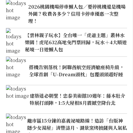
2026桃園機場停車懶人包／要停桃機還是機場
外圍？收費各多少？信用卡停車優惠一次整
理！
【雲林親子玩水】全台唯一「虎爺主題」叢林水
樂園！虎尾632高地免門票回歸，玩水＋4大順遊
秘境一日遊懶人包
搭機告別落枕！阿聯酋航空經濟艙座椅升級，
全球首創「U-Dream頭枕」包覆頭頸超好睡
建築迷必朝聖！忠泰美術館10週年：藤本壯介
特展打頭陣，1:5大屋根8月震撼空降台北
離市區15分鐘的嘉義祕境路線！造訪「台版神
隱少女湯屋」清豐濤月、湖景窯烤披薩與人氣私