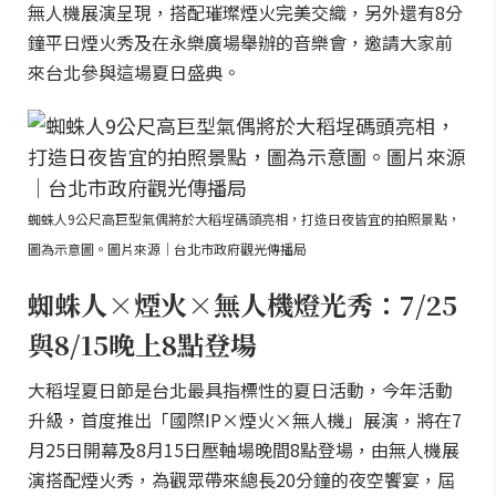
無人機展演呈現，搭配璀璨煙火完美交織，另外還有8分
鐘平日煙火秀及在永樂廣場舉辦的音樂會，邀請大家前
來台北參與這場夏日盛典。
蜘蛛人9公尺高巨型氣偶將於大稻埕碼頭亮相，打造日夜皆宜的拍照景點，
圖為示意圖。圖片來源｜台北市政府觀光傳播局
蜘蛛人×煙火×無人機燈光秀：7/25
與8/15晚上8點登場
大稻埕夏日節是台北最具指標性的夏日活動，今年活動
升級，首度推出「國際IP×煙火×無人機」展演，將在7
月25日開幕及8月15日壓軸場晚間8點登場，由無人機展
演搭配煙火秀，為觀眾帶來總長20分鐘的夜空饗宴，屆