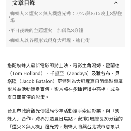
文章目錄
蜘蛛人×煙火×無人機燈光秀：7/25與8/15晚上8點登
場
平日夜晚的主題煙火 加碼為8分鐘
蜘蛛人以各種形式現身大稻埕、迪化街
搭配蜘蛛人最新電影即將上映，電影主角湯姆．霍蘭德
（Tom Holland）、千黛亞（Zendaya）及雅各布．貝
塔隆（Jacob Batalon）更特別為大稻埕夏日節錄製專屬
影片為活動暖身宣傳，影片將在多種管道中亮相，成為
夏日節宣傳的彩蛋。
台北市政府觀光傳播局今年活動攜手索尼影業，與「蜘
蛛人」合作，跨界打造夏日焦點，安排2場總長20分鐘的
「煙火×無人機」燈光秀，蜘蛛人將與台北城市意象以