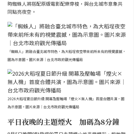
時蜘蛛人將搭配原版電影配樂穿梭，與台北城市意象共
同點亮夜空。
「蜘蛛人」將融合臺北城市特色，為大稻埕夜空帶來前所未有的視覺震撼，
圖為示意圖。圖片來源｜台北市政府觀光傳播局
2026大稻埕夏日節升級 開幕及壓軸場「煙火×無人機」首度合體共演，圖
為示意圖。圖片來源｜台北市政府觀光傳播局
平日夜晚的主題煙火 加碼為8分鐘