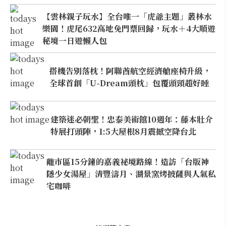
【雲林親子玩水】全台唯一「虎爺主題」叢林水
樂園！虎尾632高地免門票回歸，玩水＋4大順遊
秘境一日遊懶人包
搭機告別落枕！阿聯酋航空經濟艙座椅升級，
全球首創「U-Dream頭枕」包覆頭頸超好睡
建築迷必朝聖！忠泰美術館10週年：藤本壯介
特展打頭陣，1:5大屋根8月震撼空降台北
離市區15分鐘的嘉義祕境路線！造訪「台版神
隱少女湯屋」清豐濤月、湖景窯烤披薩與人氣私
宅咖啡