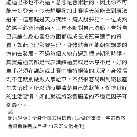
能逼出來也不為過。意念是會累積的，因此你不可
能一步登天，今天想要參加比賽明天就能拿到環法
冠軍，這無疑是天方夜譚、癡人說夢話。一位成熟
的選手必須連續兩、三年不斷對自己洗腦，告訴自
己無論在身心靈各方面都能成長成冠軍選手的資
質，如此心理影響生理，身體就有可能朝你想要的
方向去發展。不過每個人總有遇到撞牆期的時候，
其實這通常都是代表訓練過度或是休息不足，好的
車手必須在訓練或比賽中維持絕佳的狀況，身體情
況不佳就別硬跟人家尬車，不然很容易踢到鐵板產
生失落感。所以隨時要清楚自己的狀態，保持良好
的生活習慣，如此就能將影響體能的不穩定因子降
到最小。
圖片說明：全身全靈去相信自己要做的事情，宇宙自然
會幫助你完成目標。(禾宏文化提供)