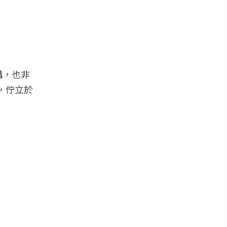
構，也非
野，佇立於