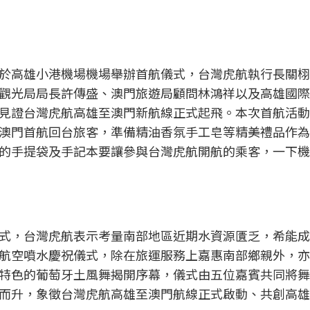
於高雄小港機場機場舉辦首航儀式，台灣虎航執行長關栩
觀光局局長許傳盛、澳門旅遊局顧問林鴻祥以及高雄國際
見證台灣虎航高雄至澳門新航線正式起飛。本次首航活動
澳門首航回台旅客，準備精油香氛手工皂等精美禮品作為
的手提袋及手記本要讓參與台灣虎航開航的乘客，一下機
式，台灣虎航表示考量南部地區近期水資源匱乏，希能成
航空噴水慶祝儀式，除在旅運服務上嘉惠南部鄉親外，亦
特色的葡萄牙土風舞揭開序幕，儀式由五位嘉賓共同將舞
而升，象徵台灣虎航高雄至澳門航線正式啟動、共創高雄