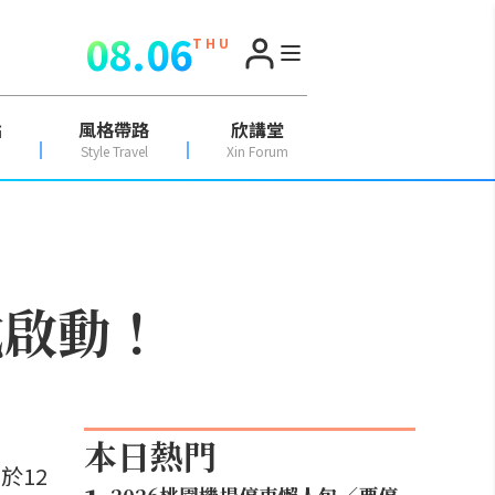
08.06
T H U
點
風格帶路
欣講堂
Style Travel
Xin Forum
式啟動！
本日熱門
於12