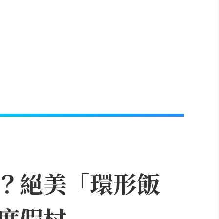
？絕美「環形飯
度假村