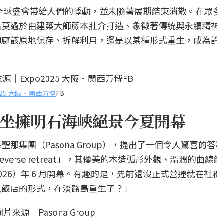
場全球盛會帶給人們的悸動，並未隨著展期結束消散。在眾
點莫過於由建築大師藤本壯介打造、象徵著傳統與永續精
迴廊該原地保存、拆解利用，還是以某種形式重生，成為
2025 大阪・関西万博
FB
坐擁明石海峽絕景今夏開幕
那集團（Pasona Group），提出了一個令人驚喜的
ureverse retreat」，其優美的木造弧形外觀、溫潤的曲
26）年 6 月開幕。有趣的是，先前還沒正式營運就在社
以飯店的形式，在淡路島重生了？」