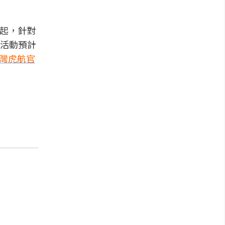
)起，針對
活動預計
灣虎航官