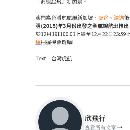
「商機起飛」新願景。
澳門為台灣虎航繼新加坡、
曼谷
、
清邁
後
明(2015)年3月份出發之全航線航班推出
於12月19日00:01上線至12月22日2
網
把握機會選購!
Text│台灣虎航
欣飛行
查看所有文章