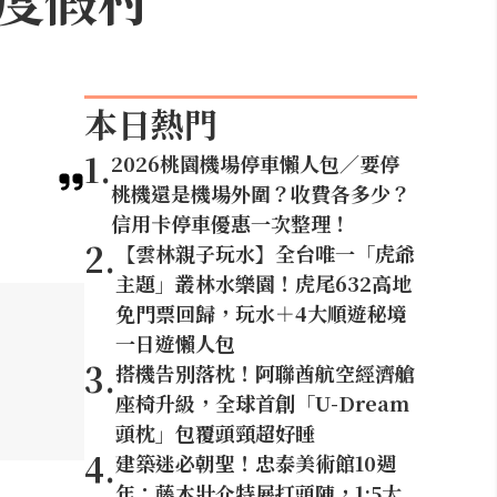
本日熱門
1
.
2026桃園機場停車懶人包／要停
桃機還是機場外圍？收費各多少？
信用卡停車優惠一次整理！
2
.
【雲林親子玩水】全台唯一「虎爺
主題」叢林水樂園！虎尾632高地
免門票回歸，玩水＋4大順遊秘境
一日遊懶人包
3
.
搭機告別落枕！阿聯酋航空經濟艙
座椅升級，全球首創「U-Dream
頭枕」包覆頭頸超好睡
4
.
建築迷必朝聖！忠泰美術館10週
年：藤本壯介特展打頭陣，1:5大