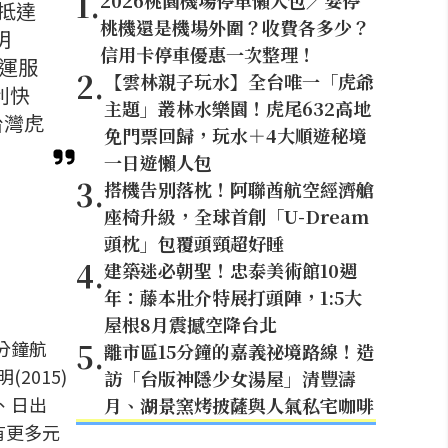
1
.
2026桃園機場停車懶人包／要停
可抵達
桃機還是機場外圍？收費各多少？
明
信用卡停車優惠一次整理！
營運服
2
.
【雲林親子玩水】全台唯一「虎爺
利快
主題」叢林水樂園！虎尾632高地
台灣虎
免門票回歸，玩水＋4大順遊秘境
一日遊懶人包
3
.
搭機告別落枕！阿聯酋航空經濟艙
座椅升級，全球首創「U-Dream
頭枕」包覆頭頸超好睡
4
.
建築迷必朝聖！忠泰美術館10週
年：藤本壯介特展打頭陣，1:5大
屋根8月震撼空降台北
5
.
0分鐘航
離市區15分鐘的嘉義祕境路線！造
2015)
訪「台版神隱少女湯屋」清豐濤
、日出
月、湖景窯烤披薩與人氣私宅咖啡
有更多元