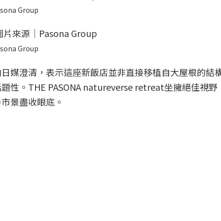
sona Group
sona Group
向日媒澄清，表示這座新飯店並非直接移植自大屋根的結
E PASONA natureverse retreat坐擁絕佳視
戶市景盡收眼底。