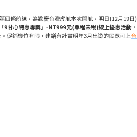
第四條航線，為歡慶台灣虎航本次開航，明日(12月19日
「9甘心特惠專案」-NT999元(單程未稅)線上優惠活動
，
3:59止。促銷機位有限，建議有計畫明年3月出遊的民眾可上
台