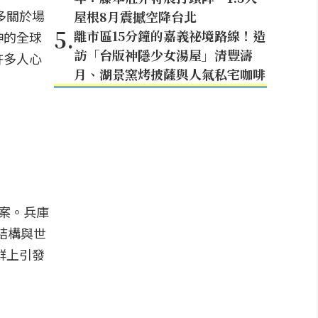
多關於場
屋根8月震撼空降台北
5
.
離市區15分鐘的嘉義祕境路線！造
神的全球
訪「台版神隱少女湯屋」清豐濤
許多人心
月、湖景窯烤披薩與人氣私宅咖啡
答案。兵庫
線結構與世
群上引發