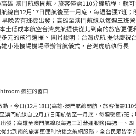
日)高雄-澳門航線開航，旅客僅需110分鐘航程，就
航線自12月17日開航後至一月底，每週營運7班；
10班，早晚皆有班機出發；高雄至澳門航線以每週三班
家本土低成本航空台灣虎航提供從北到南的旅客更便
多元的飛行選擇。 圖片說明：台灣虎航 提供慶祝
高雄小港機場機場舉辦首航儀式，台灣虎航執行長
ightroom 瘋狂的窗口
啟動，今日(12月18日)高雄-澳門航線開航，旅客僅需11
門航線自12月17日開航後至一月底，每週營運7班；明(
機出發；高雄至澳門航線以每週三班營運服務(每週一、四
供從北到南的旅客更便利快捷之航網服務，全台民眾皆享