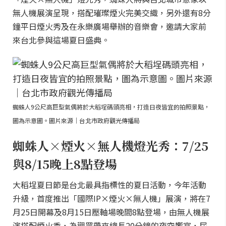
無人機展演呈現，搭配璀璨煙火完美交織，另外還有8分
鐘平日煙火秀及在永樂廣場舉辦的音樂會，邀請大家前
來台北參與這場夏日盛典。
蜘蛛人9公尺高巨型氣偶將於大稻埕碼頭亮相，打造日夜皆宜的拍照景點，
圖為示意圖。圖片來源｜台北市政府觀光傳播局
蜘蛛人×煙火×無人機燈光秀：7/25
與8/15晚上8點登場
大稻埕夏日節是台北最具指標性的夏日活動，今年活動
升級，首度推出「國際IP×煙火×無人機」展演，將在7
月25日開幕及8月15日壓軸場晚間8點登場，由無人機展
演搭配煙火秀，為觀眾帶來總長20分鐘的夜空饗宴，屆