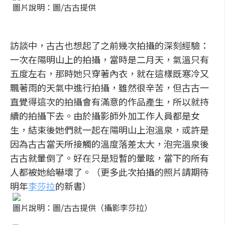
圖片說明：圖/古古提供
訪談中，古古也想起了之前幾次拍攝的深刻經驗：
一次在陽明山上的拍攝，當時是二月天，氣溫只有
五度左右，那時她只穿著內衣，就在這樣既寒冷又
飄著雨的天氣中進行拍攝，雖然很辛苦，但古古一
直覺得這次的拍攝會有滿意的作品產生，所以就持
續的拍攝下去。由於攝影師外加工作人員都是女
生，結束後她們就一起在陽明山上泡溫泉，或許是
因為古古當天所接觸的溫度落差太大，泡完溫泉後
古古就暈倒了。好在只是短暫的暈眩，當下的所有
人都被她給嚇壞了。（更多此次拍攝的照片請期待
明年
李莎拉
的新書）
圖片說明：圖/古古提供（攝影李莎拉）