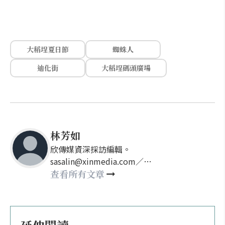
大稻埕夏日節
蜘蛛人
迪化街
大稻埕碼頭廣場
林芳如
欣傳媒資深採訪編輯。
sasalin@xinmedia.com／
happy21917@gmail.com
查看所有文章