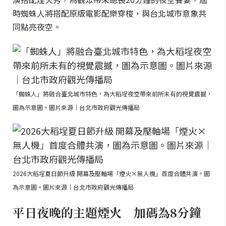
時蜘蛛人將搭配原版電影配樂穿梭，與台北城市意象共
同點亮夜空。
「蜘蛛人」將融合臺北城市特色，為大稻埕夜空帶來前所未有的視覺震撼，
圖為示意圖。圖片來源｜台北市政府觀光傳播局
2026大稻埕夏日節升級 開幕及壓軸場「煙火×無人機」首度合體共演，圖
為示意圖。圖片來源｜台北市政府觀光傳播局
平日夜晚的主題煙火 加碼為8分鐘