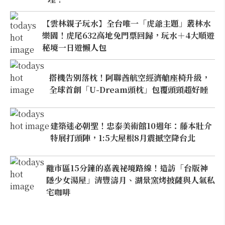
【雲林親子玩水】全台唯一「虎爺主題」叢林水
樂園！虎尾632高地免門票回歸，玩水＋4大順遊
秘境一日遊懶人包
搭機告別落枕！阿聯酋航空經濟艙座椅升級，
全球首創「U-Dream頭枕」包覆頭頸超好睡
建築迷必朝聖！忠泰美術館10週年：藤本壯介
特展打頭陣，1:5大屋根8月震撼空降台北
離市區15分鐘的嘉義祕境路線！造訪「台版神
隱少女湯屋」清豐濤月、湖景窯烤披薩與人氣私
宅咖啡