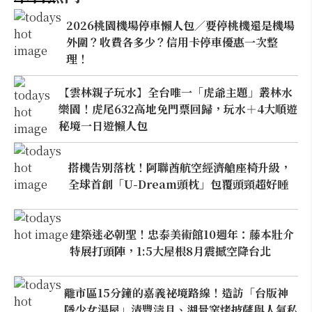
2026桃園機場停車懶人包／要停桃機還是機場
外圍？收費各多少？信用卡停車優惠一次整
理！
【雲林親子玩水】全台唯一「虎爺主題」叢林水
樂園！虎尾632高地免門票回歸，玩水＋4大順遊
秘境一日遊懶人包
搭機告別落枕！阿聯酋航空經濟艙座椅升級，
全球首創「U-Dream頭枕」包覆頭頸超好睡
建築迷必朝聖！忠泰美術館10週年：藤本壯介
特展打頭陣，1:5大屋根8月震撼空降台北
離市區15分鐘的嘉義祕境路線！造訪「台版神
隱少女湯屋」清豐濤月、湖景窯烤披薩與人氣私