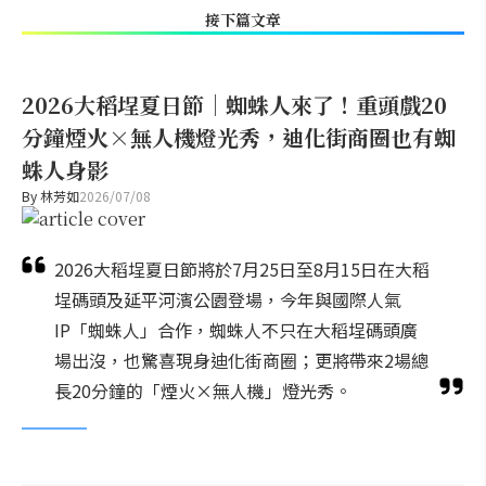
接下篇文章
2026大稻埕夏日節｜蜘蛛人來了！重頭戲20
分鐘煙火×無人機燈光秀，迪化街商圈也有蜘
蛛人身影
By
林芳如
2026/07/08
2026大稻埕夏日節將於7月25日至8月15日在大稻
埕碼頭及延平河濱公園登場，今年與國際人氣
IP「蜘蛛人」合作，蜘蛛人不只在大稻埕碼頭廣
場出沒，也驚喜現身迪化街商圈；更將帶來2場總
長20分鐘的「煙火×無人機」燈光秀。