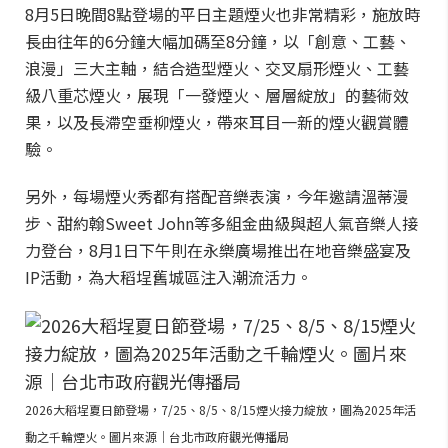
8月5日晚間8點登場的平日主題煙火也非常精彩，施放時
長由往年的6分鐘大幅加碼至8分鐘，以「創意、工藝、
浪漫」三大主軸，結合造型煙火、交叉扇形煙火、工藝
級八重芯煙火，展現「一發煙火、層層綻放」的藝術效
果，以及長滯空垂柳煙火，帶來耳目一新的煙火觀賞體
驗。
另外，每場煙火秀都有搭配音樂表演，今年邀請溫蒂漫
步、甜約翰Sweet John等多組金曲級與超人氣音樂人接
力登台，8月1日下午則在永樂廣場推出在地音樂盛宴及
IP活動，為大稻埕舊城區注入潮流活力。
2026大稻埕夏日節登場，7/25、8/5、8/15煙火接力綻放，圖為2025年活
動之千輪煙火。圖片來源｜台北市政府觀光傳播局