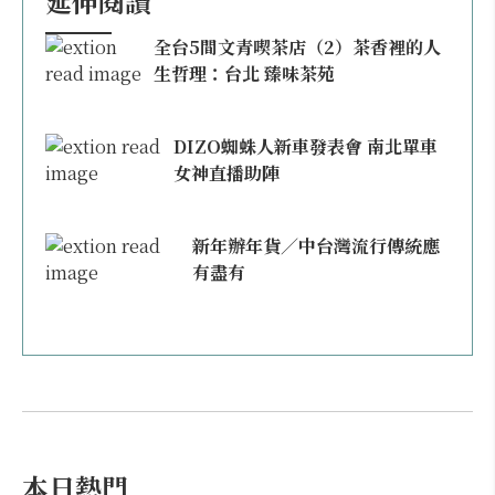
延伸閱讀
全台5間文青喫茶店（2）茶香裡的人
生哲理：台北 臻味茶苑
DIZO蜘蛛人新車發表會 南北單車
女神直播助陣
新年辦年貨／中台灣流行傳統應
有盡有
本日熱門