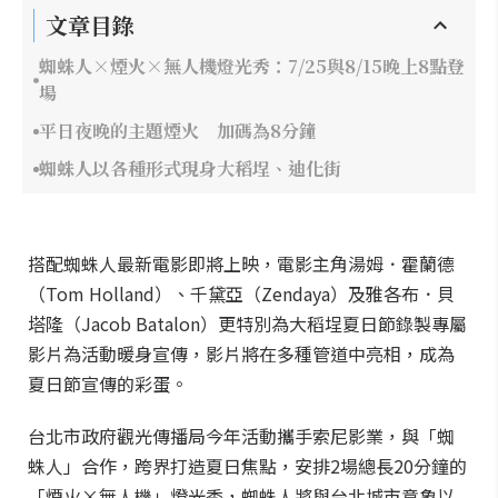
文章目錄
蜘蛛人×煙火×無人機燈光秀：7/25與8/15晚上8點登
場
平日夜晚的主題煙火 加碼為8分鐘
蜘蛛人以各種形式現身大稻埕、迪化街
搭配蜘蛛人最新電影即將上映，電影主角湯姆．霍蘭德
（Tom Holland）、千黛亞（Zendaya）及雅各布．貝
塔隆（Jacob Batalon）更特別為大稻埕夏日節錄製專屬
影片為活動暖身宣傳，影片將在多種管道中亮相，成為
夏日節宣傳的彩蛋。
台北市政府觀光傳播局今年活動攜手索尼影業，與「蜘
蛛人」合作，跨界打造夏日焦點，安排2場總長20分鐘的
「煙火×無人機」燈光秀，蜘蛛人將與台北城市意象以