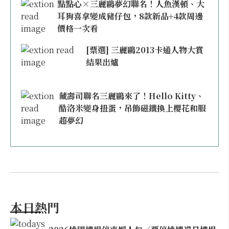
點點心×三麗鷗夢幻聯名！人魚漢頓、大
耳狗喜拿變成豬仔包，8款新品+4款周邊
價格一次看
[票選] 三麗鷗2013卡通人物大賞
結果出爐
藏壽司聯名三麗鷗來了！Hello Kitty、
酷洛米變身扭蛋，吊飾磁鐵換上櫻花和服
超夢幻
本日熱門