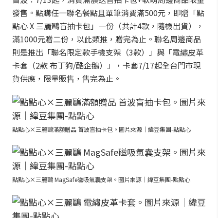
發售。點購任一聯名餐點且單筆消費滿500元，即贈「點
點心 X 三麗鷗盲抽卡包」一份（共計4款，隨機出貨），
滿1000元贈二份，以此類推，贈完為止。聯名周邊商品
則是推出「聯名限定款手機支架（3款）」與「電繡皮革
卡套（2款 布丁狗/酷企鵝）」，卡套7/17起全台門市現
貨供應，限量販售，售完為止。
點點心×三麗鷗滿額贈品 首波盲抽卡包。圖片來源｜緯豆集團-點點心
點點心×三麗鷗 MagSafe磁吸氣囊支架。圖片來源｜緯豆集團-點點心