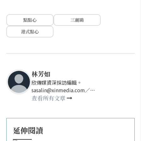
點點心
三麗鷗
港式點心
林芳如
欣傳媒資深採訪編輯。
sasalin@xinmedia.com／
happy21917@gmail.com
查看所有文章
延伸閱讀