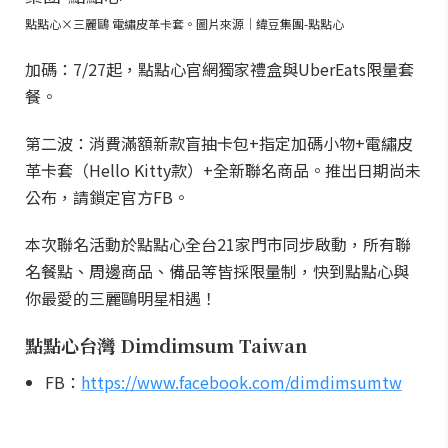
點點心×三麗鷗 電繡皮革卡套。圖片來源｜緯豆集團-點點心
加碼：7/27起，點點心官網獨家禮盒與UberEats限量套
餐。
第二波：消費滿額新款盲抽卡包+指定加碼小物+電繡皮
革卡套（Hello Kitty款）+全新聯名商品。推出日期尚未
公布，請鎖定官方FB。
本次聯名活動於點點心全台21家門市同步啟動，所有聯
名餐點、周邊商品、備品等皆採限量制，快到點點心與
你最愛的三麗鷗明星相遇！
點點心台灣 Dimdimsum Taiwan
FB：
https://www.facebook.com/dimdimsumtw