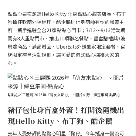
點點心這次邀請Hello Kitty 化身點點心甜美店長、布丁
狗擔任軟萌外場經理、酷企鵝則化身萌帥有型的餐廳主
廚，攜手進駐全台21家點點心門市；7/13～9/13活動期
間有8大重點門市、推出11項聯名餐點、豐富贈禮與3波
周邊商品、滿額贈品、UberEats外送獨家限定套餐、官
網限定禮盒活動規劃，讓可愛的港式點心擄獲大家的
心。
點點心×三麗鷗 2026年「萌友來點心」。圖片來源｜緯豆集團-點點心
豬仔包化身盲盒外蓋！打開後隨機出
現Hello Kitty、布丁狗、酷企鵝
去年大受好評的點點心明星「豬仔」今年搖身一變為可