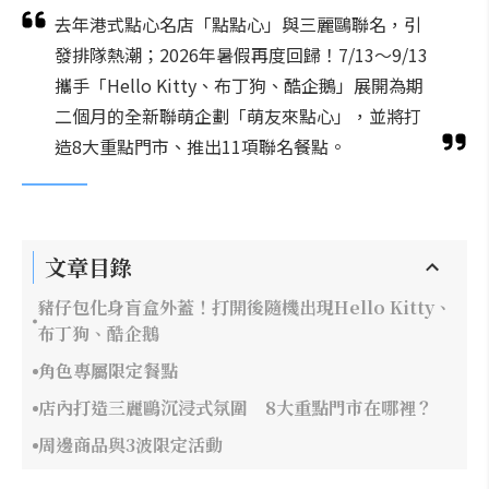
去年港式點心名店「點點心」與三麗鷗聯名，引
發排隊熱潮；2026年暑假再度回歸！7/13～9/13
攜手「Hello Kitty、布丁狗、酷企鵝」展開為期
二個月的全新聯萌企劃「萌友來點心」，並將打
造8大重點門市、推出11項聯名餐點。
文章目錄
豬仔包化身盲盒外蓋！打開後隨機出現Hello Kitty、
布丁狗、酷企鵝
角色專屬限定餐點
店內打造三麗鷗沉浸式氛圍 8大重點門市在哪裡？
周邊商品與3波限定活動