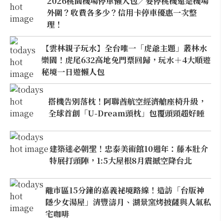
2026桃園機場停車懶人包／要停桃機還是機場
外圍？收費各多少？信用卡停車優惠一次整
理！
【雲林親子玩水】全台唯一「虎爺主題」叢林水
樂園！虎尾632高地免門票回歸，玩水＋4大順遊
秘境一日遊懶人包
搭機告別落枕！阿聯酋航空經濟艙座椅升級，
全球首創「U-Dream頭枕」包覆頭頸超好睡
建築迷必朝聖！忠泰美術館10週年：藤本壯介
特展打頭陣，1:5大屋根8月震撼空降台北
離市區15分鐘的嘉義祕境路線！造訪「台版神
隱少女湯屋」清豐濤月、湖景窯烤披薩與人氣私
宅咖啡