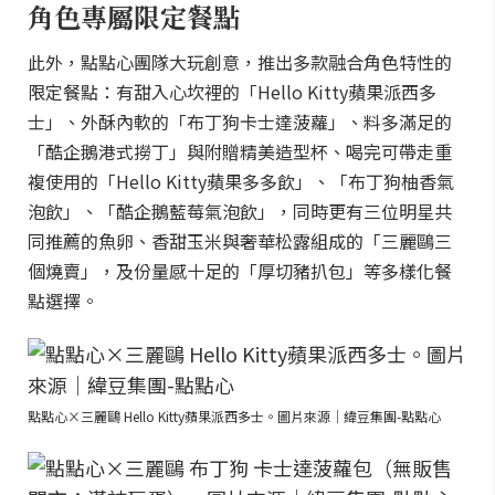
角色專屬限定餐點
此外，點點心團隊大玩創意，推出多款融合角色特性的
限定餐點：有甜入心坎裡的「Hello Kitty蘋果派西多
士」、外酥內軟的「布丁狗卡士達菠蘿」、料多滿足的
「酷企鵝港式撈丁」與附贈精美造型杯、喝完可帶走重
複使用的「Hello Kitty蘋果多多飲」、「布丁狗柚香氣
泡飲」、「酷企鵝藍莓氣泡飲」，同時更有三位明星共
同推薦的魚卵、香甜玉米與奢華松露組成的「三麗鷗三
個燒賣」，及份量感十足的「厚切豬扒包」等多樣化餐
點選擇。
點點心×三麗鷗 Hello Kitty蘋果派西多士。圖片來源｜緯豆集團-點點心