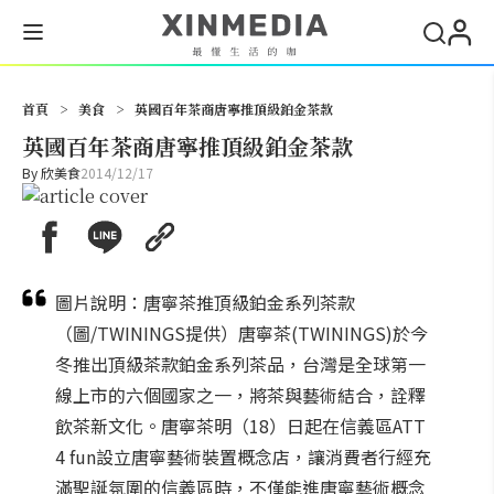
搜尋
首頁
>
美食
>
英國百年茶商唐寧推頂級鉑金茶款
英國百年茶商唐寧推頂級鉑金茶款
By
欣美食
2014/12/17
圖片說明：唐寧茶推頂級鉑金系列茶款
（圖/TWININGS提供）唐寧茶(TWININGS)於今
冬推出頂級茶款鉑金系列茶品，台灣是全球第一
線上市的六個國家之一，將茶與藝術結合，詮釋
飲茶新文化。唐寧茶明（18）日起在信義區ATT
4 fun設立唐寧藝術裝置概念店，讓消費者行經充
滿聖誕氛圍的信義區時，不僅能進唐寧藝術概念