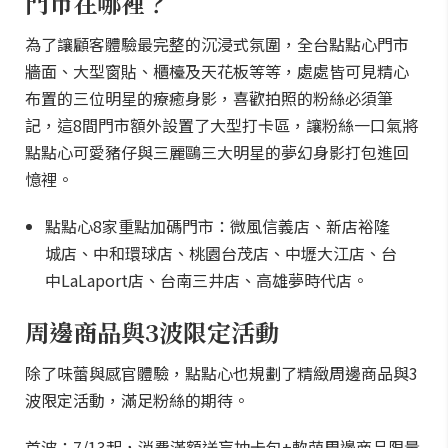
門市在哪裡？
為了讓顧客體驗最完整的沉浸式氛圍，全台點點心門市
牆面、大型窗貼、櫃檯及天花板等等，處處皆可見精心
布置的三位明星的療癒身影，喜歡拍照的粉絲必須筆
記，這8間門市額外設置了大型打卡區，讓粉絲一口氣將
點點心可愛豬仔與三麗鷗三大明星的夢幻身影打包進回
憶裡。
點點心8家重點加碼門市：微風信義店、新店裕隆
城店、中和環球店、桃園台茂店、中壢大江店、台
中LaLaport店、台南三井店、高雄夢時代店。
周邊商品與3波限定活動
除了味蕾與感官體驗，點點心也規劃了精緻周邊商品與3
波限定活動，滿足粉絲的期待。
首波：7/13起，消費滿額送盲抽卡包+軟萌周邊商品限量