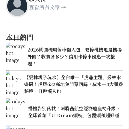
查看所有文章
本日熱門
2026桃園機場停車懶人包／要停桃機還是機場
外圍？收費各多少？信用卡停車優惠一次整
理！
【雲林親子玩水】全台唯一「虎爺主題」叢林水
樂園！虎尾632高地免門票回歸，玩水＋4大順遊
秘境一日遊懶人包
搭機告別落枕！阿聯酋航空經濟艙座椅升級，
全球首創「U-Dream頭枕」包覆頭頸超好睡