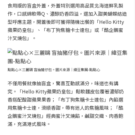
食用版的盲盒外蓋，外蓋特別選用高品質北海道鮮乳製
作，口感綿軟帶Q、濃醇奶香四溢，還加入甜美蝴蝶結造
型呼應主題，開蓋後即可獲得隨機出餐的「Hello Kitty
蘋果奶皇包」、「布丁狗焦糖卡士達包」或「酷企鵝蜜
汁叉燒包」。
點點心×三麗鷗 盲抽豬仔包。圖片來源｜緯豆集團-點點心
不僅用餐就像抽盲盒，驚喜互動感滿分，味道也有講
究。「Hello Kitty蘋果奶皇包」鬆軟麵皮包覆著濃郁奶
香搭配酸甜蘋果果香；「布丁狗焦糖卡士達包」內餡選
用焦糖卡士達，滑順香甜，帶有迷人的焦糖風味；「酷
企鵝蜜汁叉燒包」經典蜜汁叉燒餡，鹹甜交織、肉香飽
滿，充滿港式風味。