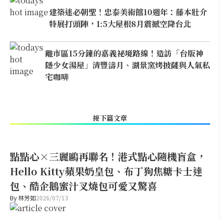
建築迷必朝聖！忠泰美術館10週年：藤本壯介
特展打頭陣，1:5大屋根8月震撼空降台北
離市區15分鐘的嘉義祕境路線！造訪「台版神
隱少女湯屋」清豐濤月、湖景窯烤披薩與人氣私
宅咖啡
接下篇文章
點點心×三麗鷗再聯名！港式點心隨機盲盒，
Hello Kitty蘋果奶皇包、布丁狗焦糖卡士達
包、酷企鵝蜜汁叉燒包可愛又驚喜
By
林芳如
2026/07/13