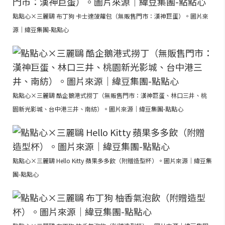
點點心×三麗鷗 布丁狗 卡士達菠蘿包（無販售門市：漢神巨蛋）。圖片來
源｜緯豆集團-點點心
點點心×三麗鷗 酷企鵝港式撈丁（無販售門市：漢神巨蛋、林口三井、桃
園新光影城、台中港三井、南紡）。圖片來源｜緯豆集團-點點心
點點心×三麗鷗 Hello Kitty 蘋果多多飲（附贈造型杯）。圖片來源｜緯豆集
團-點點心