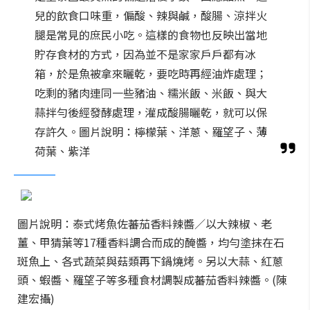
兒的飲食口味重，偏酸、辣與鹹，酸腸、涼拌火
腿是常見的庶民小吃。這樣的食物也反映出當地
貯存食材的方式，因為並不是家家戶戶都有冰
箱，於是魚被拿來曬乾，要吃時再經油炸處理；
吃剩的豬肉連同一些豬油、糯米飯、米飯、與大
蒜拌勻後經發酵處理，灌成酸腸曬乾，就可以保
存許久。圖片說明：檸檬葉、洋蔥、羅望子、薄
荷葉、紫洋
圖片說明：泰式烤魚佐蕃茄香料辣醬／以大辣椒、老
薑、甲猜葉等17種香料調合而成的醃醬，均勻塗抹在石
斑魚上、各式蔬菜與菇類再下鍋燒烤。另以大蒜、紅蔥
頭、蝦醬、羅望子等多種食材調製成蕃茄香料辣醬。(陳
建宏攝)