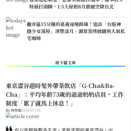
特展打頭陣，1:5大屋根8月震撼空降台北
離市區15分鐘的嘉義祕境路線！造訪「台版神
隱少女湯屋」清豐濤月、湖景窯烤披薩與人氣私
宅咖啡
接下篇文章
東京澀谷超時髦外帶茶飲店「G-Cha&Ba-
Cha」：平均年齡73歲的爺爺奶奶店員，工作
制度「累了就馬上休息！」
By
林芳如
2026/07/09
在以年輕族群為主流，求新求變的東京澀谷，出