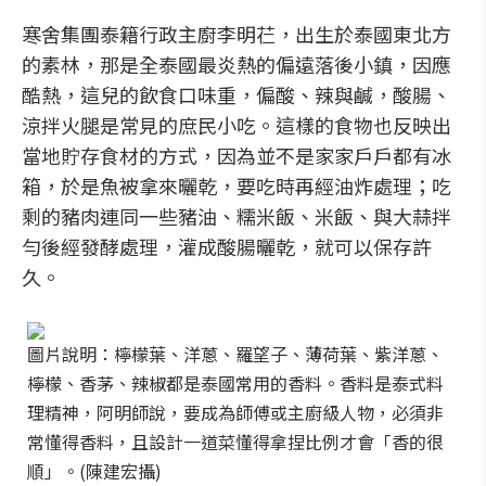
寒舍集團泰籍行政主廚李明芢，出生於泰國東北方
的素林，那是全泰國最炎熱的偏遠落後小鎮，因應
酷熱，這兒的飲食口味重，偏酸、辣與鹹，酸腸、
涼拌火腿是常見的庶民小吃。這樣的食物也反映出
當地貯存食材的方式，因為並不是家家戶戶都有冰
箱，於是魚被拿來曬乾，要吃時再經油炸處理；吃
剩的豬肉連同一些豬油、糯米飯、米飯、與大蒜拌
勻後經發酵處理，灌成酸腸曬乾，就可以保存許
久。
圖片說明：檸檬葉、洋蔥、羅望子、薄荷葉、紫洋蔥、
檸檬、香茅、辣椒都是泰國常用的香料。香料是泰式料
理精神，阿明師說，要成為師傅或主廚級人物，必須非
常懂得香料，且設計一道菜懂得拿捏比例才會「香的很
順」。(陳建宏攝)