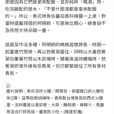
那是因為它們是拿來配飯，並非純粹「喝湯」用，
吃完飯配的是水，「不管什麼湯都是拿來配飯
的。」所以，泰式烤魚佐蕃茄香料辣醬一上桌，對
當時還屬孩提的阿明師，可是無比開心，總會迫不
及待想大快朵頤一番。
這道菜作法多種，阿明師的媽媽習慣將魚、時蔬一
起塞進竹筒裡，再以芭蕉葉塞住，同時以大量芭蕉
葉包覆著竹筒以木炭燒烤。隨著高溫持續燒烤，芭
蕉葉即便外緣有些焦黑，但仍緊緊鎖住了所有食材
香氣。
圖片說明：泰式涼拌火腿／開胃菜，泰國進口的火腿吃
來Q彈，且帶些微胡椒味，香氣較台灣常見的西式火腿
重。涼拌醬是以香菜根、大蒜、醃蒜頭、檸檬汁、魚露
等混合打碎而成，屬常民小吃。(陳建宏攝)