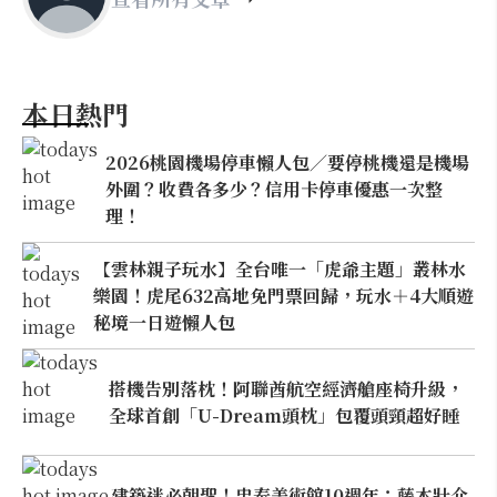
本日熱門
2026桃園機場停車懶人包／要停桃機還是機場
外圍？收費各多少？信用卡停車優惠一次整
理！
【雲林親子玩水】全台唯一「虎爺主題」叢林水
樂園！虎尾632高地免門票回歸，玩水＋4大順遊
秘境一日遊懶人包
搭機告別落枕！阿聯酋航空經濟艙座椅升級，
全球首創「U-Dream頭枕」包覆頭頸超好睡
建築迷必朝聖！忠泰美術館10週年：藤本壯介