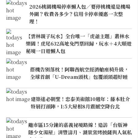
2026桃園機場停車懶人包／要停桃機還是機場
外圍？收費各多少？信用卡停車優惠一次整
理！
【雲林親子玩水】全台唯一「虎爺主題」叢林水
樂園！虎尾632高地免門票回歸，玩水＋4大順遊
秘境一日遊懶人包
搭機告別落枕！阿聯酋航空經濟艙座椅升級，
全球首創「U-Dream頭枕」包覆頭頸超好睡
建築迷必朝聖！忠泰美術館10週年：藤本壯介
特展打頭陣，1:5大屋根8月震撼空降台北
離市區15分鐘的嘉義祕境路線！造訪「台版神
隱少女湯屋」清豐濤月、湖景窯烤披薩與人氣私