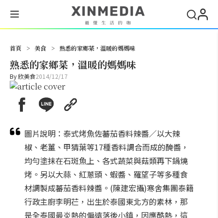
搜尋
首頁
>
美食
>
熟悉的家鄉菜，溫暖的媽媽味
熟悉的家鄉菜，溫暖的媽媽味
By
欣美食
2014/12/17
圖片說明：泰式烤魚佐蕃茄香料辣醬／以大辣
椒、老薑、甲猜葉等17種香料調合而成的醃醬，
均勻塗抹在石斑魚上、各式蔬菜與菇類再下鍋燒
烤。另以大蒜、紅蔥頭、蝦醬、羅望子等多種食
材調製成蕃茄香料辣醬。(陳建宏攝)寒舍集團泰籍
行政主廚李明芢，出生於泰國東北方的素林，那
是全泰國最炎熱的偏遠落後小鎮，因應酷熱，這