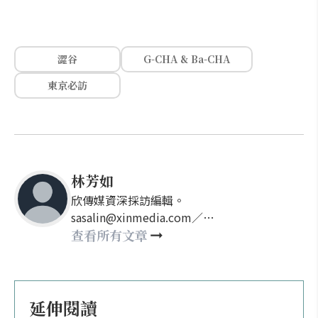
澀谷
G-CHA & Ba-CHA
東京必訪
林芳如
欣傳媒資深採訪編輯。
sasalin@xinmedia.com／
happy21917@gmail.com
查看所有文章
延伸閱讀