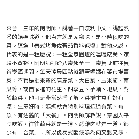
來台十三年的阿明師，講著一口流利中文，講起熟
悉的媽媽味道，他直言就是家鄉味，是小時候吃的
菜。這道「泰式烤魚佐蕃茄香料辣醬」對他來說，
代表的是一種慶祝，一種全家圍爐的溫暖感受。家
境不寬裕，阿明師打從八歲起至十三歲隻身前往曼
谷學藝期間，每天凌晨四點就跟著媽媽在菜市場賣
菜，不管是批來賣的高麗菜、大白菜、玉米筍、南
瓜等，或自家種的花生、四季豆、芋頭、地瓜，對
於蔬菜，他可是非常熟悉了解。菜攤生意有好有
壞，生意好時，媽媽就會特別料理這道有菜、有
魚、有沾醬的「大餐」。阿明師解釋說，泰國人平
時吃飯，往往蔬菜就是一道、烤雞肉就是一道，很
少有「合菜」，所以像泰式酸辣湯為何又酸又辣，