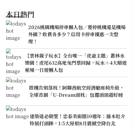
本日熱門
2026桃園機場停車懶人包／要停桃機還是機場
外圍？收費各多少？信用卡停車優惠一次整
理！
【雲林親子玩水】全台唯一「虎爺主題」叢林水
樂園！虎尾632高地免門票回歸，玩水＋4大順遊
秘境一日遊懶人包
搭機告別落枕！阿聯酋航空經濟艙座椅升級，
全球首創「U-Dream頭枕」包覆頭頸超好睡
建築迷必朝聖！忠泰美術館10週年：藤本壯介
特展打頭陣，1:5大屋根8月震撼空降台北