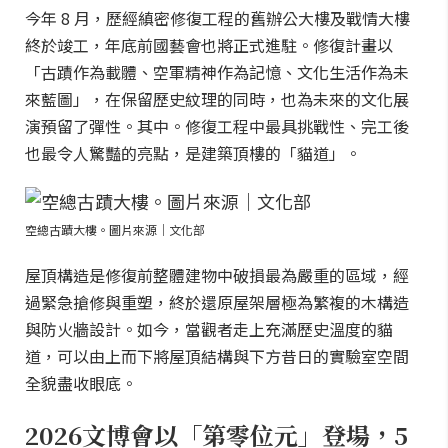
今年 8 月，歷經縝密修復工程的舊辦公大樓及戰情大樓
終於竣工，年底前國藝會也將正式進駐。修復計畫以
「古蹟作為載體、空軍精神作為記憶、文化生活作為未
來藍圖」，在保留歷史紋理的同時，也為未來的文化展
演預留了彈性。其中。修復工程中最具挑戰性、完工後
也最令人驚豔的亮點，是建築頂樓的「貓道」。
空總古蹟大樓。圖片來源｜文化部
屋頂構造是修復前整體建物中破損最為嚴重的區域，經
過緊急搶修與重塑，終於還原屋架層極為繁複的木構造
與防火牆設計。如今，當觀者走上充滿歷史溫度的貓
道，可以由上而下將屋頂結構與下方昔日的實驗室空間
全貌盡收眼底。
2026文博會以「第零位元」登場，5