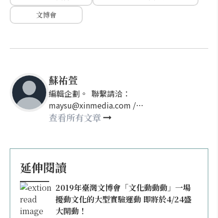
文博會
蘇祐萱
編輯企劃。 聯繫請洽：
maysu@xinmedia.com /
may860527@gmail.com
查看所有文章
延伸閱讀
2019年臺灣文博會「文化動動動」一場
擾動文化的大型實驗運動 即將於4/24盛
大開動！