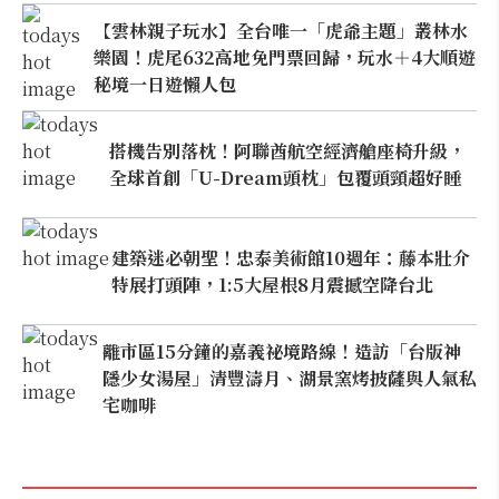
【雲林親子玩水】全台唯一「虎爺主題」叢林水
樂園！虎尾632高地免門票回歸，玩水＋4大順遊
秘境一日遊懶人包
搭機告別落枕！阿聯酋航空經濟艙座椅升級，
全球首創「U-Dream頭枕」包覆頭頸超好睡
建築迷必朝聖！忠泰美術館10週年：藤本壯介
特展打頭陣，1:5大屋根8月震撼空降台北
離市區15分鐘的嘉義祕境路線！造訪「台版神
隱少女湯屋」清豐濤月、湖景窯烤披薩與人氣私
宅咖啡