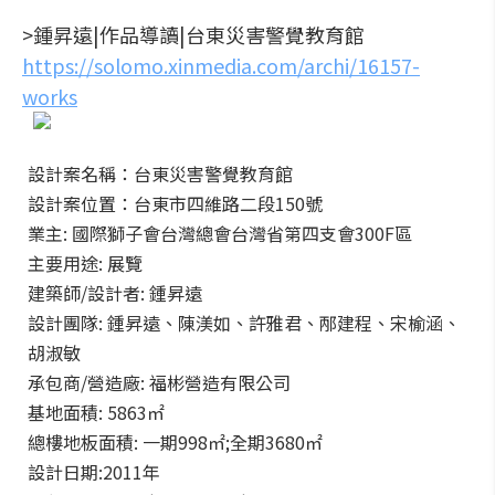
>鍾昇遠|作品導讀|台東災害警覺教育館
https://solomo.xinmedia.com/archi/16157-
works
設計案名稱：台東災害警覺教育館
設計案位置：台東市四維路二段150號
業主: 國際獅子會台灣總會台灣省第四支會300F區
主要用途: 展覽
建築師/設計者: 鍾昇遠
設計團隊: 鍾昇遠、陳渼如、許雅君、邴建程、宋榆涵、
胡淑敏
承包商/營造廠: 福彬營造有限公司
基地面積: 5863㎡
總樓地板面積: 一期998㎡;全期3680㎡
設計日期:2011年