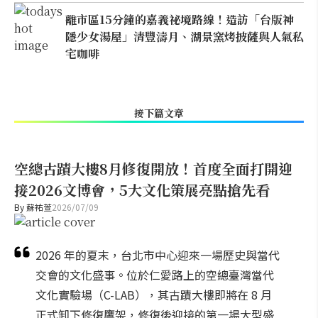
離市區15分鐘的嘉義祕境路線！造訪「台版神
隱少女湯屋」清豐濤月、湖景窯烤披薩與人氣私
宅咖啡
接下篇文章
空總古蹟大樓8月修復開放！首度全面打開迎
接2026文博會，5大文化策展亮點搶先看
By
蘇祐萱
2026/07/09
2026 年的夏末，台北市中心迎來一場歷史與當代
交會的文化盛事。位於仁愛路上的空總臺灣當代
文化實驗場（C-LAB），其古蹟大樓即將在 8 月
正式卸下修復鷹架，修復後迎接的第一場大型盛