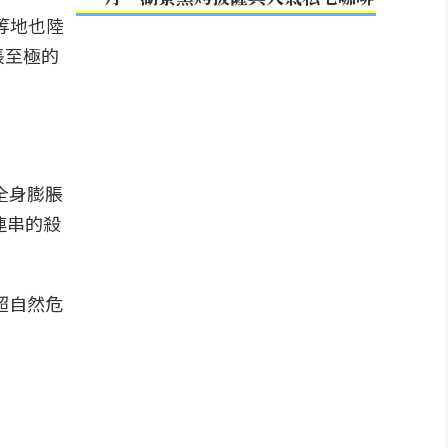
等地也陸
悵至極的
全身膨脹
連串的殺
超自然危