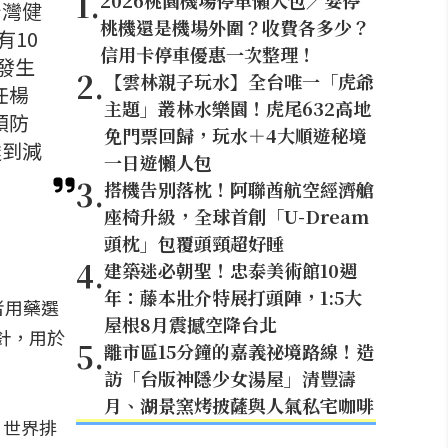
1
.
2026桃園機場停車懶人包／要停
台灣健
桃機還是機場外圍？收費各多少？
10
信用卡停車優惠一次整理！
發生
2
.
【雲林親子玩水】全台唯一「虎爺
任楊
主題」叢林水樂園！虎尾632高地
預防
免門票回歸，玩水＋4大順遊秘境
達到減
一日遊懶人包
3
.
搭機告別落枕！阿聯酋航空經濟艙
座椅升級，全球首創「U-Dream
頭枕」包覆頭頸超好睡
4
.
建築迷必朝聖！忠泰美術館10週
年：藤本壯介特展打頭陣，1:5大
者用藥選
屋根8月震撼空降台北
針，用於
5
.
離市區15分鐘的嘉義祕境路線！造
訪「台版神隱少女湯屋」清豐濤
月、湖景窯烤披薩與人氣私宅咖啡
，世界排