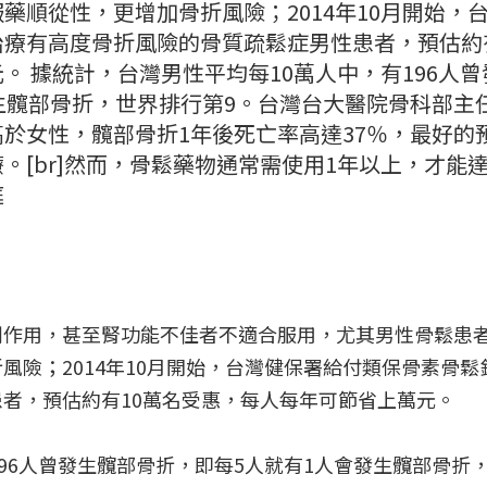
藥順從性，更增加骨折風險；2014年10月開始，
療有高度骨折風險的骨質疏鬆症男性患者，預估約有
。 據統計，台灣男性平均每10萬人中，有196人曾
生髖部骨折，世界排行第9。台灣台大醫院骨科部主
於女性，髖部骨折1年後死亡率高達37％，最好的
。[br]然而，骨鬆藥物通常需使用1年以上，才能
庭
副作用，甚至腎功能不佳者不適合服用，尤其男性骨鬆患
風險；2014年10月開始，台灣健保署給付類保骨素骨鬆
者，預估約有10萬名受惠，每人每年可節省上萬元。
96人曾發生髖部骨折，即每5人就有1人會發生髖部骨折