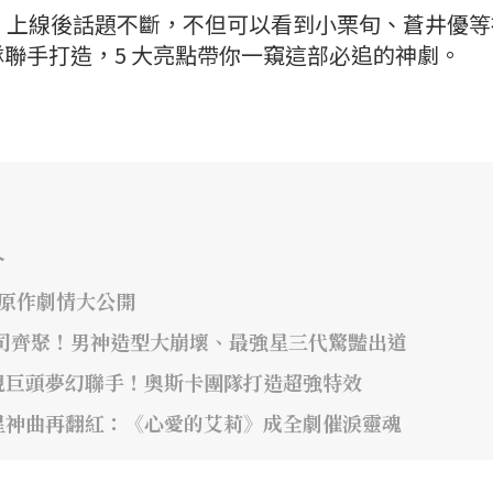
一號》上線後話題不斷，不但可以看到小栗旬、蒼井優
聯手打造，5 大亮點帶你一窺這部必追的神劇。
介
年原作劇情大公開
司齊聚！男神造型大崩壞、最強星三代驚豔出道
視巨頭夢幻聯手！奧斯卡團隊打造超強特效
星神曲再翻紅：《心愛的艾莉》成全劇催淚靈魂