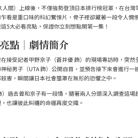
》（ガス人間）上線後，不僅強勢登頂日本排行榜冠軍，在台灣
劇乍看是重口味的科幻驚悚片，骨子裡卻藏著一段令人惆
這5大必看亮點，保證你立刻想點開第一集！
亮點｜劇情簡介
在接受記者甲野京子（蒼井優 飾）的現場專訪時，突然
神秘男子（UTA 飾）公開自首，並預告接下來會進行一
都殺害，瞬間讓日本社會壟罩在無形的恐懼之中。
飾）過去曾和京子有一段情，隨著兩人分頭深入調查這場
現，也讓彼此糾纏的命運再度交織。