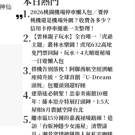
本日熱門
等神仙
1
.
2026桃園機場停車懶人包／要停
桃機還是機場外圍？收費各多少？
信用卡停車優惠一次整理！
2
.
【雲林親子玩水】全台唯一「虎爺
主題」叢林水樂園！虎尾632高地
免門票回歸，玩水＋4大順遊秘境
一日遊懶人包
3
.
搭機告別落枕！阿聯酋航空經濟艙
座椅升級，全球首創「U-Dream
頭枕」包覆頭頸超好睡
4
.
建築迷必朝聖！忠泰美術館10週
年：藤本壯介特展打頭陣，1:5大
屋根8月震撼空降台北
5
.
離市區15分鐘的嘉義祕境路線！造
訪「台版神隱少女湯屋」清豐濤
月、湖景窯烤披薩與人氣私宅咖啡