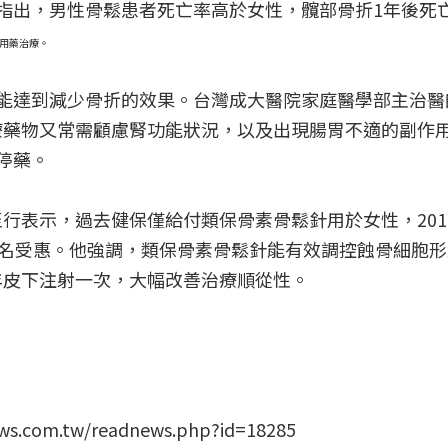
指出，男性骨鬆患者死亡率高於女性，髖部骨折1年後死
用藥治療。
能達到減少骨折的效果。台灣成大醫院家庭醫學部主治醫
療藥物又常需顧慮腎功能狀況，以及出現腸胃不適的副作
停藥。
行表示，過去健保僅給付類保骨素骨鬆針用於女性，2014
萬名受惠。他強調，類保骨素骨鬆針能有效調控蝕骨細胞
年皮下注射一次，大幅改善治療順從性。
com.tw/readnews.php?id=18285