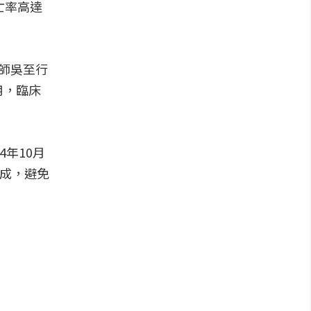
亡率高達
師吳至行
用，臨床
年10月
形成，避免