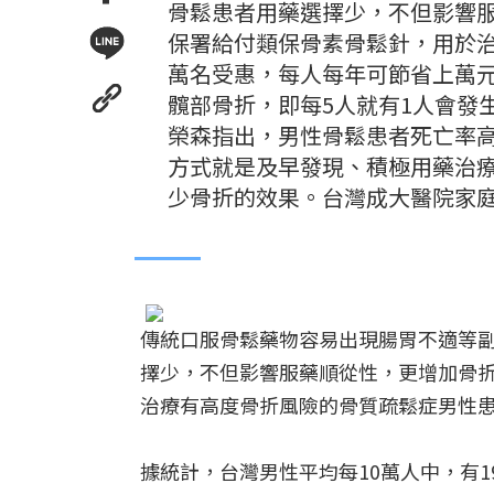
骨鬆患者用藥選擇少，不但影響服
保署給付類保骨素骨鬆針，用於治
萬名受惠，每人每年可節省上萬元
髖部骨折，即每5人就有1人會發
榮森指出，男性骨鬆患者死亡率高
方式就是及早發現、積極用藥治療
少骨折的效果。台灣成大醫院家
傳統口服骨鬆藥物容易出現腸胃不適等
擇少，不但影響服藥順從性，更增加骨折
治療有高度骨折風險的骨質疏鬆症男性患
據統計，台灣男性平均每10萬人中，有1