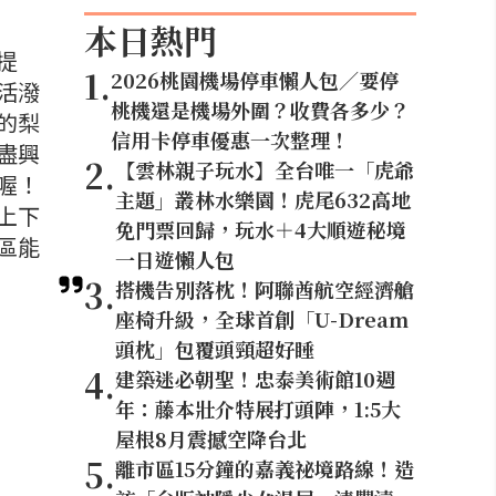
本日熱門
提
1
.
2026桃園機場停車懶人包／要停
活潑
桃機還是機場外圍？收費各多少？
的梨
信用卡停車優惠一次整理！
盡興
2
.
【雲林親子玩水】全台唯一「虎爺
喔！
主題」叢林水樂園！虎尾632高地
上下
免門票回歸，玩水＋4大順遊秘境
區能
一日遊懶人包
3
.
搭機告別落枕！阿聯酋航空經濟艙
座椅升級，全球首創「U-Dream
頭枕」包覆頭頸超好睡
4
.
建築迷必朝聖！忠泰美術館10週
年：藤本壯介特展打頭陣，1:5大
屋根8月震撼空降台北
5
.
離市區15分鐘的嘉義祕境路線！造