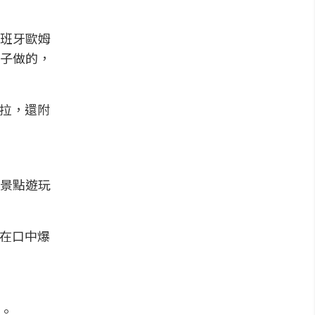
班牙歐姆
子做的，
沙拉，還附
景點遊玩
汁在口中爆
。