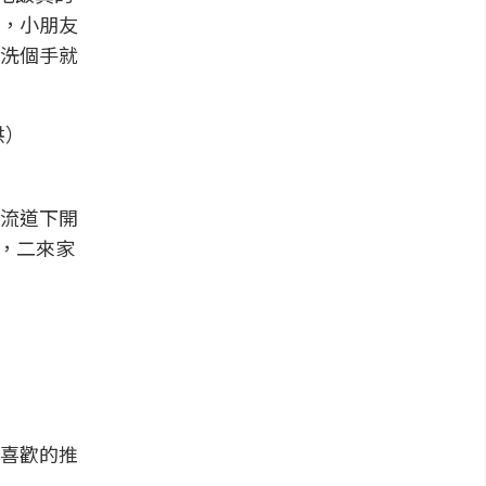
，小朋友
洗個手就
供）
流道下開
h，二來家
喜歡的推