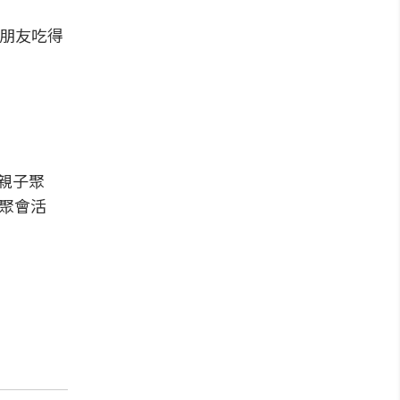
小朋友吃得
親子聚
子聚會活