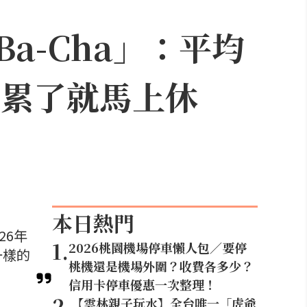
a-Cha」：平均
「累了就馬上休
本日熱門
26年
1
.
2026桃園機場停車懶人包／要停
一樣的
桃機還是機場外圍？收費各多少？
信用卡停車優惠一次整理！
2
.
【雲林親子玩水】全台唯一「虎爺