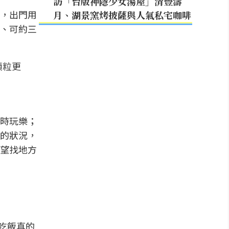
訪「台版神隱少女湯屋」清豐濤
，出門用
月、湖景窯烤披薩與人氣私宅咖啡
、可約三
顆粒更
時玩樂；
的狀況，
望找地方
吃飯真的