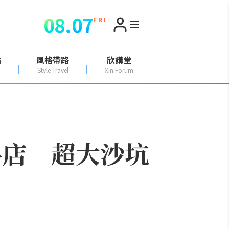
08.07
F R I
點
風格帶路
欣講堂
Style Travel
Xin Forum
科店 超大沙坑