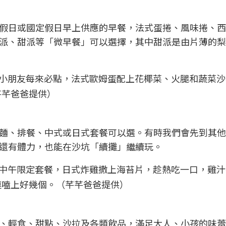
假日或國定假日早上供應的早餐，法式蛋捲、風味捲、西
派、甜派等「微早餐」可以選擇，其中甜派是由片薄的梨
家小朋友每來必點，法式歐姆蛋配上花椰菜、火腿和蔬菜
芊芊爸爸提供）
麵、排餐、中式或日式套餐可以選。有時我們會先到其他
還有體力，也能在沙坑「續攤」繼續玩。
日中午限定套餐，日式炸雞撒上海苔片，趁熱吃一口，雞
連嗑上好幾個。（芊芊爸爸提供）
、輕食、甜點、沙拉及各類飲品，滿足大人、小孩的味蕾