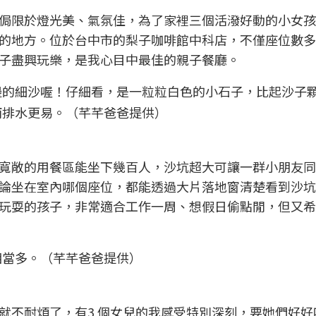
侷限於燈光美、氣氛佳，為了家裡三個活潑好動的小女孩
的地方。位於台中市的梨子咖啡館中科店，不僅座位數多
子盡興玩樂，是我心目中最佳的親子餐廳。
邊的細沙喔！仔細看，是一粒粒白色的小石子，比起沙子
雨排水更易。（芊芊爸爸提供）
寬敞的用餐區能坐下幾百人，沙坑超大可讓一群小朋友同
論坐在室內哪個座位，都能透過大片落地窗清楚看到沙坑
玩耍的孩子，非常適合工作一周、想假日偷點閒，但又希
相當多。（芊芊爸爸提供）
就不耐煩了，有3 個女兒的我感受特別深刻，要她們好好