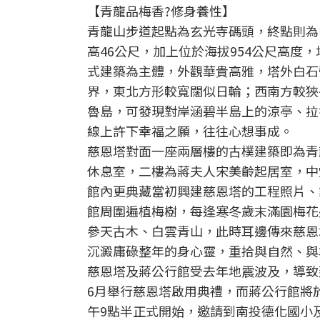
【青龍品梅香?修身養性】
青龍山步道起點為玄光寺碼頭，終點則為
高46公尺，加上位於海拔954公尺高
式建築為主體，外觀華貴高雅，塔外白石
界，東北方形較寬闊似日輪；西南方較狹
魯島，可發現對岸涵碧半島上的涼亭、拉
線上許下幸福之願，往往心想事成。
慈恩塔對面一座兩層樓的古樸建築即為青
休息室，二樓為蔣夫人宋美齡起居室，中
館內更典藏當初興建慈恩塔的工程照片、
館周圍遍植梅樹，每逢寒冬歲末滿園梅花
參天古木、白雲青山，此時耳邊傳來慈恩
沉澱庸碌整年的身心靈，重拾與自然、與
慈恩塔及蔣公行館受去年地震波及，導致
6月舉行慈恩塔啟用典禮，而蔣公行館將
午9點半正式開始，邀請到南投德化國小