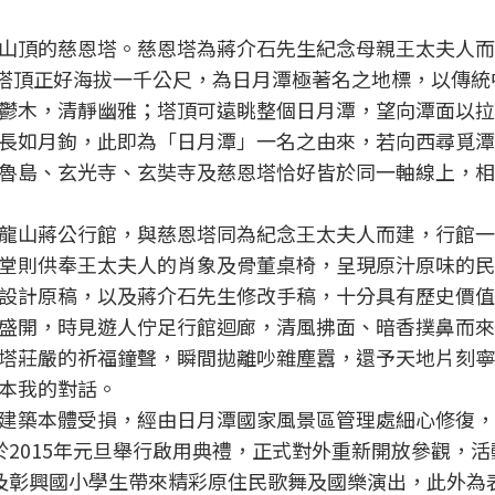
山頂的慈恩塔。慈恩塔為蔣介石先生紀念母親王太夫人而
度，塔頂正好海拔一千公尺，為日月潭極著名之地標，以傳統
鬱木，清靜幽雅；塔頂可遠眺整個日月潭，望向潭面以拉
長如月鉤，此即為「日月潭」一名之由來，若向西尋覓潭
魯島、玄光寺、玄奘寺及慈恩塔恰好皆於同一軸線上，相
龍山蔣公行館，與慈恩塔同為紀念王太夫人而建，行館一
堂則供奉王太夫人的肖象及骨董桌椅，呈現原汁原味的民
設計原稿，以及蔣介石先生修改手稿，十分具有歷史價值
盛開，時見遊人佇足行館迴廊，清風拂面、暗香撲鼻而來
塔莊嚴的祈福鐘聲，瞬間拋離吵雜塵囂，還予天地片刻寧
本我的對話。
建築本體受損，經由日月潭國家風景區管理處細心修復，於
於2015年元旦舉行啟用典禮，正式對外重新開放參觀，活
及彰興國小學生帶來精彩原住民歌舞及國樂演出，此外為