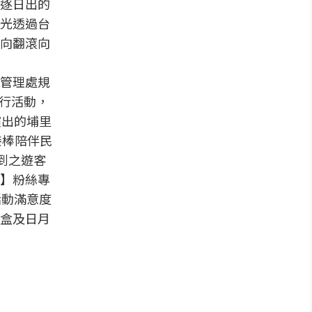
逐日出的
光透過台
向翻滾向
管理處規
健行活動，
演出的埔里
接棒陪伴民
到之遊客
】粉絲專
活動滿意度
盒及日月