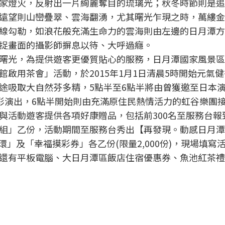
家燈火，反射出一片絢麗奪目的琉璃光；秋冬時節則是追
遠望則山巒疊翠、雲海翻湧，尤其曙光乍現之時，萬縷金
線勾勒，如浪花般充滿生命力的雲海則由左邊的日月潭方
捉畫面的攝影師摒息以待、大呼過癮。
曙光，為提供遊客更優質貼心的服務，日月潭國家風景區
啟用茶會」活動，於2015年1月1日清晨5時開始元氣
途吸取大自然芬多精，5點半至6點半將由曾獲邀至日本
帶來精彩演出，6點半開始則由充滿原住民熱情活力的虹谷樂團
與活動遊客提供各項好康贈品，包括前300名至服務台報
組」乙份，活動期間至服務台秀出【再發現。動感日月潭
環」及「幸福摸彩券」各乙份(限量2,000份)，現場填寫
還有平板電腦、大日月潭區飯店住宿優惠券、魚池紅茶禮