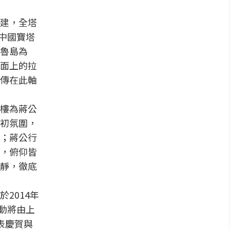
建，全塔
中國寶塔
魯島為
面上的拉
傳在此軸
樓為蔣公
初氛圍，
；蔣公行
，俯仰皆
靜，徹底
2014年
動將由上
表慶賀與