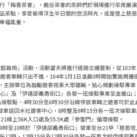
行「梅香茶會」，鹿谷茶會的茶師們於現場進行茶席展演
品茶點，享受偷得浮生半日閒的悠活時光，或是登上慈恩
幸福能量。
行館啟用」活動，活動當天將進行道路交通管制，從103年1
遊客車輛只出不進，104年1月1日凌晨0時開始實施周邊
車，主辦單位為鼓勵遊客搭乘大眾運輸，貼心規劃接駁專車，
中心」及「伊達邵義勇街口」各發一班接駁專車至金龍山；
亦為接駁點，4時30分至6時30分沿線停放車輛之遊客可於
發車返回水社遊客中心，8時整及9時15分各一班次接駁
21線上56K入口處及55.5K處「參聖門」循環接駁。
9時至10時於「伊達邵義勇街口」發車至台21甲「慈恩塔
12時、12時15分及12時30分各發一班車次經伊達邵義