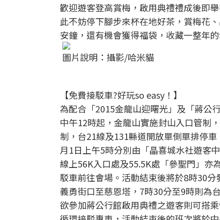
歡迎遊客登高賞梅，啟用典禮禮成後即舉
此不妨停下腳步來杯在地好茶，賞梅花、
安鐘，還有機會獲得福袋，收藏一整年的
圖片說明：攝影/哈米貓
【免費接駁車?好玩so easy！】
為配合「2015金龍山迎曙光」及「蔣公
中午12時起，金龍山實施封山入口管制，
制，台21線及131縣道開放單側單排停
月1日上午5時分別由「晶喜城水社遊客
線上56K入口處及55.5K處「參聖門」
駁車前往會場。活動結束後將於8時30分
義勇街口至慈恩塔，7時30分至9時則為台
欲參加蔣公行館啟用典禮之遊客則可搭乘
循環接駁專車，活動結束後的班次將於中午