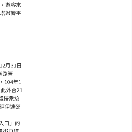
，遊客來
塔敲響平
2月31日
道路管
104年1
此外台21
此處搭乘接
車經伊達邵
入口」的
勇街口返