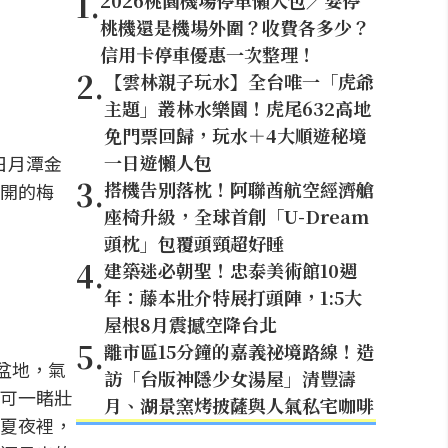
1
.
2026桃園機場停車懶人包／要停
桃機還是機場外圍？收費各多少？
信用卡停車優惠一次整理！
2
.
【雲林親子玩水】全台唯一「虎爺
主題」叢林水樂園！虎尾632高地
免門票回歸，玩水＋4大順遊秘境
一日遊懶人包
日月潭金
3
.
搭機告別落枕！阿聯酋航空經濟艙
開的梅
座椅升級，全球首創「U-Dream
頭枕」包覆頭頸超好睡
4
.
建築迷必朝聖！忠泰美術館10週
年：藤本壯介特展打頭陣，1:5大
屋根8月震撼空降台北
5
.
離市區15分鐘的嘉義祕境路線！造
盆地，氣
訪「台版神隱少女湯屋」清豐濤
可一睹壯
月、湖景窯烤披薩與人氣私宅咖啡
夏夜裡，