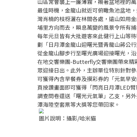
山區常會襲上一簾薄霧，襯著盆地裡的萬
最佳時機，金龍山就近可俯瞰魚池盆地，
灣肖楠的枝枒灑在林間各處，遠山如用金
埔里方向而去，瞬息萬變的風景令所有捕
每年元旦皆有大批遊客來此健行上山等待
劃「日月潭金龍山迎曙光暨青龍山蔣公行館
從金龍山腳步行至曙光廣場迎接曙光，沿
在地交響樂團-Butterfly交響樂團
眾迎接日出。此外，主辦單位特別針對參
可獲得內含早餐券及摸彩券的「元氣早安
頁按讚畫面即可獲得「閃亮日月潭LED臂
調查問卷還送「曙光元氣筆」乙支，另外
潭海陸空套票等大獎等您帶回家。
圖片說明：攝影/哈米貓