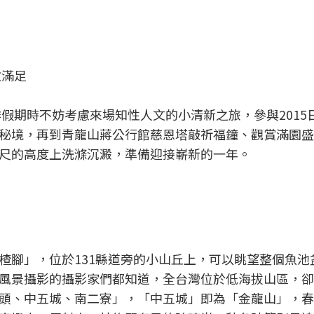
次滿足
排假期時不妨考慮來場知性人文的小清新之旅，參與2015
秘境，再到青龍山蔣公行館慈恩塔敲祈福鐘、觀賞滿園盛
尺的高度上洗滌沉澱，準備迎接嶄新的一年。
楂腳」，位於131縣道旁的小山丘上，可以眺望整個魚池
風景攝影的攝影家們都知道，全台灣位於低海拔山區，卻
頭、中五城、南二寮」，「中五城」即為「金龍山」，春