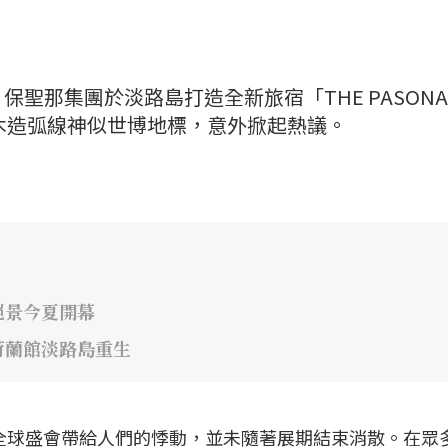
聖那集團於淡路島打造全新旅宿「THE PASONA
」，因優美木造弧線神似世博地標，意外掀起熱議。
絕景今夏開幕
荷蘭館淡路島重生
場全球盛會帶給人們的悸動，並未隨著展期結束消散。在眾