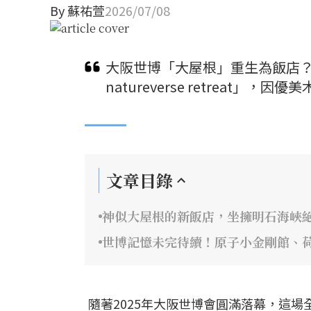
By
蘇祐萱
2026/07/08
大阪世博「大屋根」重生為飯店？保
natureverse retreat
文章目錄
神似大屋根的新飯店，坐擁明石海峽
世博記憶未完待續！原子小金剛館、
隨著2025年大阪世博會圓滿落幕，這