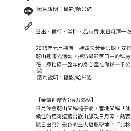
圖片說明：攝影/哈米貓
日出、健行、賞梅、品茶香 來日月潭一
2015年元旦將有一連四天黃金假期，安
龍山迎曙光活動，探訪攝影家口中的私房
花，讓忙碌一整年的身心靈在海拔一千公
圖片說明：攝影/哈米貓
【金龍迎曙光?活力滿點】
日月潭金龍山又稱槌子寮，當地又稱「仙
候佳時更可遠觀合歡山脈及日月潭，熱衷
麗日出雲海景色的三大攝影聖地：「北格