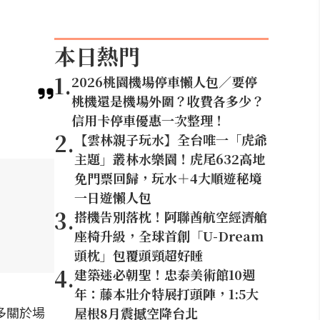
本日熱門
1
.
2026桃園機場停車懶人包／要停
桃機還是機場外圍？收費各多少？
信用卡停車優惠一次整理！
2
.
【雲林親子玩水】全台唯一「虎爺
主題」叢林水樂園！虎尾632高地
免門票回歸，玩水＋4大順遊秘境
一日遊懶人包
3
.
搭機告別落枕！阿聯酋航空經濟艙
座椅升級，全球首創「U-Dream
頭枕」包覆頭頸超好睡
4
.
建築迷必朝聖！忠泰美術館10週
年：藤本壯介特展打頭陣，1:5大
多關於場
屋根8月震撼空降台北