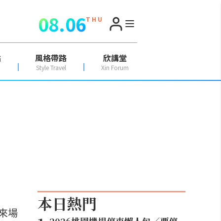
08.06
T H U
點
風格帶路
欣講堂
Style Travel
Xin Forum
本日熱門
來場