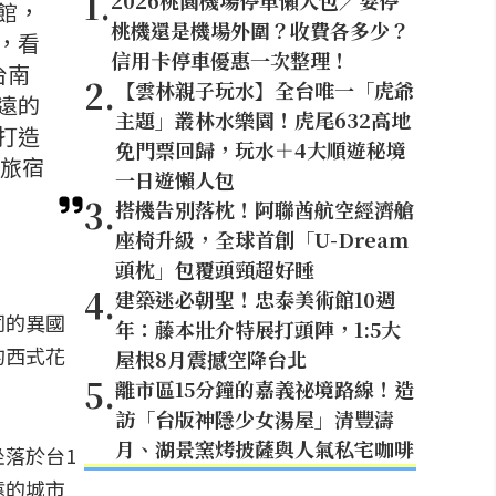
1
.
2026桃園機場停車懶人包／要停
館，
桃機還是機場外圍？收費各多少？
，看
信用卡停車優惠一次整理！
台南
2
.
【雲林親子玩水】全台唯一「虎爺
遠的
主題」叢林水樂園！虎尾632高地
打造
免門票回歸，玩水＋4大順遊秘境
假旅宿
一日遊懶人包
3
.
搭機告別落枕！阿聯酋航空經濟艙
座椅升級，全球首創「U-Dream
頭枕」包覆頭頸超好睡
4
.
建築迷必朝聖！忠泰美術館10週
同的異國
年：藤本壯介特展打頭陣，1:5大
的西式花
屋根8月震撼空降台北
5
.
離市區15分鐘的嘉義祕境路線！造
訪「台版神隱少女湯屋」清豐濤
月、湖景窯烤披薩與人氣私宅咖啡
落於台1
遠的城市