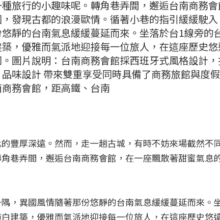
一種旅行的小趣味呢。轉角巷弄間，邂逅台南商務會
園，發現古都的浪漫歐情。循著小巷的指引緩緩駛入
份悠靜的台南氣息緩緩蔓延而來。坐落於台1線旁的
建築，優雅而氣派地迎接每一位旅人，在這座歷史悠
圍。圖片說明：台南商務會館採西班牙式風格設計，
品味設計 帶來雙重享受同時具備了商務旅館與度
南商務會館，距高鐵、台南
化的豐厚深遠。然而，走一趟古城，有時不妨來場截然不
轉角巷弄間，邂逅台南商務會館，在一座飄散著甜蜜氣息
隅，異國風情隨著那份悠靜的台南氣息緩緩蔓延而來。坐
純白建築，優雅而氣派地迎接每一位旅人，在這座歷史悠