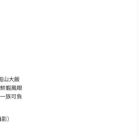
圓山大飯
鮮蝦鳳眼
一族可負
攝影）