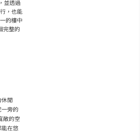
，並透過
行，也能
一的樓中
個完整的
力休閒
配一旁的
寬敞的空
都能在悠