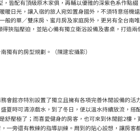
房型，皆配有頂級原木家俱，再輔以優雅的深紫色系作點綴
暖暖日光，讓入宿的旅人宛如置身國外，不須特意搭機遠
一般的單／雙床房、蜜月房及家庭房外，更另有全台南唯
顯得狹隘壓迫，並貼心備有獨立衛浴設備及書桌，打造兩
台南獨有的房型規劃。（陳建宏攝影）
商務會館亦特別設置了獨立且擁有各項完善休閒設備的活
，盛夏時可清涼戲水，到了冬日，便以溫水持續放流，搭
更是舒壓極了；而喜愛健身的房客，也可來到休閒館2樓，
材，一旁還有教練的指導訓練。周到的貼心設想，讓房客