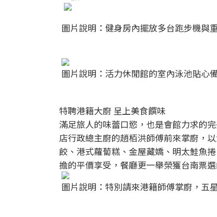
圖片說明：健身房內擺放多台跑步機與
圖片說明：活力休閒館的室內泳池貼心備
特聘港籍大廚 呈上美食饌味
滿足旅人的味蕾口慾，也是會館力求的完
店行政總主廚的趙栢洪師傅前來掌廚，以
餃、港式蘿蔔糕、金屋藏嬌、明太鮭魚捲
擔的平價享受，餐廳更一舉榮獲台南票選
圖片說明：特別請來港籍師傅掌廚，五