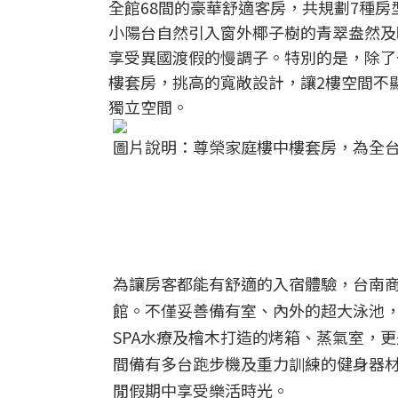
全館68間的豪華舒適客房，共規劃7種
小陽台自然引入窗外椰子樹的青翠盎然及
享受異國渡假的慢調子。特別的是，除了
樓套房，挑高的寬敞設計，讓2樓空間不
獨立空間。
圖片說明：尊榮家庭樓中樓套房，為全
為讓房客都能有舒適的入宿體驗，台南
館。不僅妥善備有室、內外的超大泳池
SPA水療及檜木打造的烤箱、蒸氣室，
間備有多台跑步機及重力訓練的健身器
閒假期中享受樂活時光。