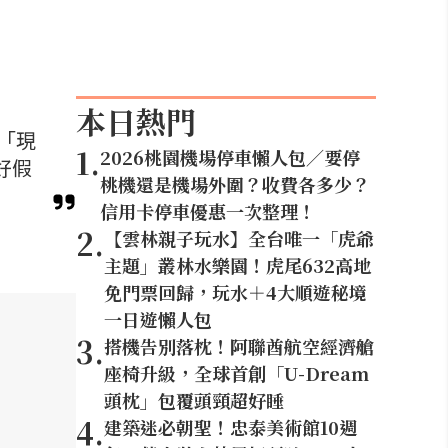
本日熱門
「現
1
.
2026桃園機場停車懶人包／要停
好假
桃機還是機場外圍？收費各多少？
信用卡停車優惠一次整理！
2
.
【雲林親子玩水】全台唯一「虎爺
主題」叢林水樂園！虎尾632高地
免門票回歸，玩水＋4大順遊秘境
一日遊懶人包
3
.
搭機告別落枕！阿聯酋航空經濟艙
座椅升級，全球首創「U-Dream
頭枕」包覆頭頸超好睡
4
.
建築迷必朝聖！忠泰美術館10週