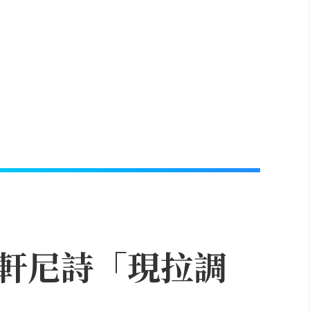
軒尼詩「現拉調