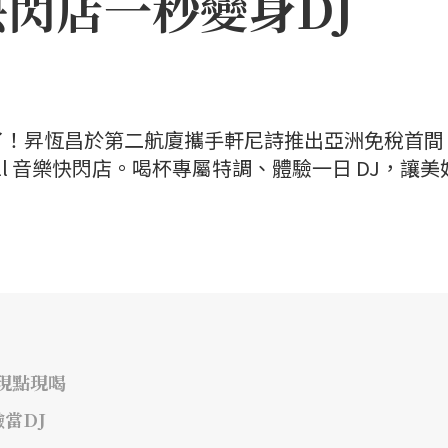
閃店一秒變身DJ
了！昇恆昌於第二航廈攜手軒尼詩推出亞洲免稅首間
all 音樂快閃店。喝杯專屬特調、體驗一日 DJ，讓美
吧現點現喝
當DJ