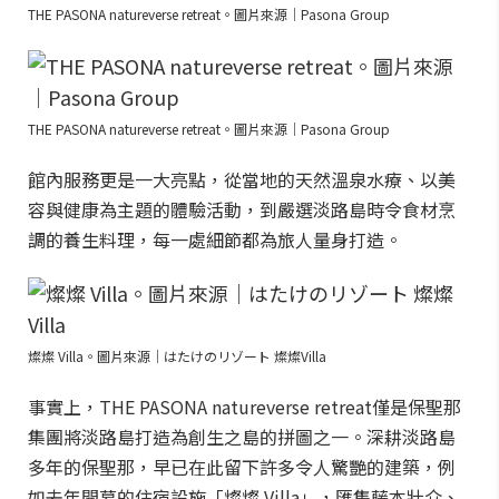
THE PASONA natureverse retreat。圖片來源｜Pasona Group
THE PASONA natureverse retreat。圖片來源｜Pasona Group
館內服務更是一大亮點，從當地的天然溫泉水療、以美
容與健康為主題的體驗活動，到嚴選淡路島時令食材烹
調的養生料理，每一處細節都為旅人量身打造。
燦燦 Villa。圖片來源｜はたけのリゾート 燦燦Villa
事實上，THE PASONA natureverse retreat僅是保聖那
集團將淡路島打造為創生之島的拼圖之一。深耕淡路島
多年的保聖那，早已在此留下許多令人驚艷的建築，例
如去年開幕的住宿設施「燦燦 Villa」，匯集藤本壯介、