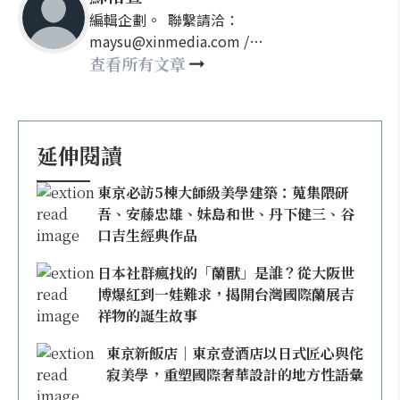
編輯企劃。 聯繫請洽：
maysu@xinmedia.com /
may860527@gmail.com
查看所有文章
延伸閱讀
東京必訪5棟大師級美學建築：蒐集隈研
吾、安藤忠雄、妹島和世、丹下健三、谷
口吉生經典作品
日本社群瘋找的「蘭獸」是誰？從大阪世
博爆紅到一娃難求，揭開台灣國際蘭展吉
祥物的誕生故事
東京新飯店｜東京壹酒店以日式匠心與侘
寂美學，重塑國際奢華設計的地方性語彙