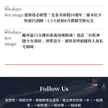
建築迷必朝聖！忠泰美術館10週年：藤本壯介
特展打頭陣，1:5大屋根8月震撼空降台北
離市區15分鐘的嘉義祕境路線！造訪「台版神
隱少女湯屋」清豐濤月、湖景窯烤披薩與人氣私
宅咖啡
Follow Us
享受吧！環遊世界，勇敢歸零去冒險，踏出夢想的第一步。一點勇
氣，一點熱情，一點快樂，一點挑戰