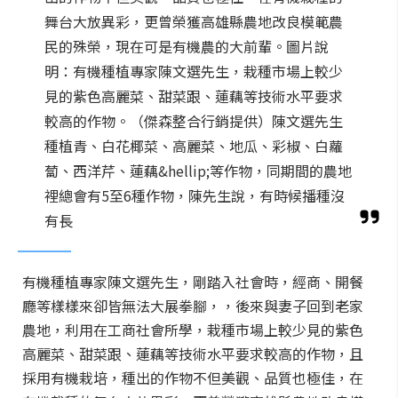
舞台大放異彩，更曾榮獲高雄縣農地改良模範農
民的殊榮，現在可是有機農的大前輩。圖片說
明：有機種植專家陳文選先生，栽種市場上較少
見的紫色高麗菜、甜菜跟、蓮藕等技術水平要求
較高的作物。（傑森整合行銷提供）陳文選先生
種植青、白花椰菜、高麗菜、地瓜、彩椒、白蘿
蔔、西洋芹、蓮藕&hellip;等作物，同期間的農地
裡總會有5至6種作物，陳先生說，有時候播種沒
有長
有機種植專家陳文選先生，剛踏入社會時，經商、開餐
廳等樣樣來卻皆無法大展拳腳，，後來與妻子回到老家
農地，利用在工商社會所學，栽種市場上較少見的紫色
高麗菜、甜菜跟、蓮藕等技術水平要求較高的作物，且
採用有機栽培，種出的作物不但美觀、品質也極佳，在