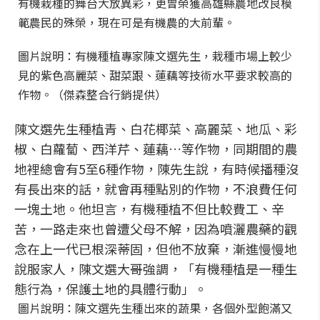
有機栽種的舞台大放異彩，更曾榮獲高雄縣農地改良模
範農民的殊榮，現在可是有機農的大前輩。
圖片說明：有機種植專家陳文選先生，栽種市場上較少
見的紫色高麗菜、甜菜跟、蓮藕等技術水平要求較高的
作物。（傑森整合行銷提供）
陳文選先生種植青、白花椰菜、高麗菜、地瓜、彩
椒、白蘿蔔、西洋芹、蓮藕…等作物，同期間的農
地裡總會有5至6種作物，陳先生說，有時候播種沒
有長出來的話，就會再種點別的作物，不浪費任何
一塊土地。他坦言，有機種植不但比較費工、辛
苦，一路走來也曾遭父母不解，因為噴灑農藥的觀
念在上一代已根深蒂固，但他不放棄，漸進慢慢地
說服家人，陳文選大哥強調，「有機種植是一種生
態行為，保護土地的具體行動」。
圖片說明：陳文選先生種出來的蔬果，各個外型飽滿又