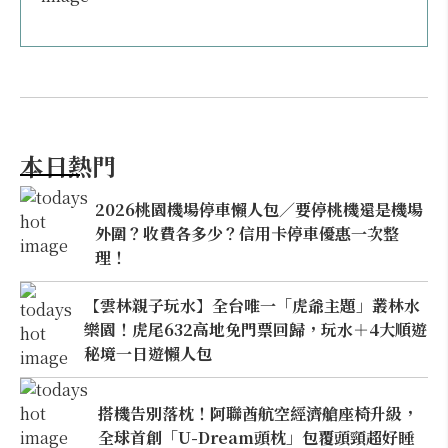
本日熱門
2026桃園機場停車懶人包／要停桃機還是機場
外圍？收費各多少？信用卡停車優惠一次整
理！
【雲林親子玩水】全台唯一「虎爺主題」叢林水
樂園！虎尾632高地免門票回歸，玩水＋4大順遊
秘境一日遊懶人包
搭機告別落枕！阿聯酋航空經濟艙座椅升級，
全球首創「U-Dream頭枕」包覆頭頸超好睡