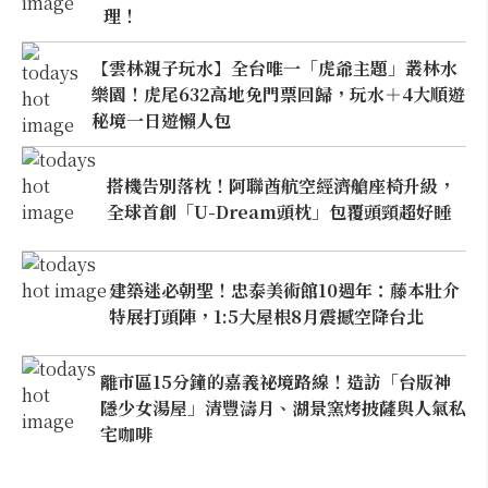
理！
【雲林親子玩水】全台唯一「虎爺主題」叢林水
樂園！虎尾632高地免門票回歸，玩水＋4大順遊
秘境一日遊懶人包
搭機告別落枕！阿聯酋航空經濟艙座椅升級，
全球首創「U-Dream頭枕」包覆頭頸超好睡
建築迷必朝聖！忠泰美術館10週年：藤本壯介
特展打頭陣，1:5大屋根8月震撼空降台北
離市區15分鐘的嘉義祕境路線！造訪「台版神
隱少女湯屋」清豐濤月、湖景窯烤披薩與人氣私
宅咖啡