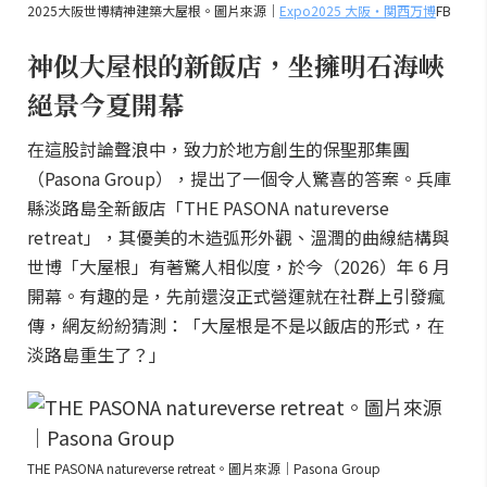
2025大阪世博精神建築大屋根。圖片來源｜
Expo2025 大阪・関西万博
FB
神似大屋根的新飯店，坐擁明石海峽
絕景今夏開幕
在這股討論聲浪中，致力於地方創生的保聖那集團
（Pasona Group），提出了一個令人驚喜的答案。兵庫
縣淡路島全新飯店「THE PASONA natureverse
retreat」，其優美的木造弧形外觀、溫潤的曲線結構與
世博「大屋根」有著驚人相似度，於今（2026）年 6 月
開幕。有趣的是，先前還沒正式營運就在社群上引發瘋
傳，網友紛紛猜測：「大屋根是不是以飯店的形式，在
淡路島重生了？」
THE PASONA natureverse retreat。圖片來源｜Pasona Group