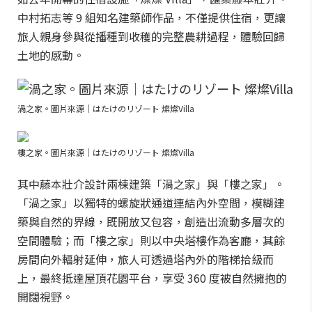
中村拓志等 9 組知名建築師作品，不僅提供住宿，更讓
旅人親身參與從播種到收穫的完整農耕過程，體驗回歸
土地的感動。
渦之家。圖片來源｜はたけのリゾート 燦燦Villa
樓之家。圖片來源｜はたけのリゾート 燦燦Villa
其中藤本壯介設計兩棟建築「渦之家」與「樓之家」。
「渦之家」以獨特的螺旋狀通道連結內外空間，模糊建
築與自然的界線，既開放又包容，創造出流動多層次的
空間體驗；而「樓之家」則以中央塔樓作為客廳，其餘
房間向外輻射延伸，旅人可透過塔內外的階梯拾級而
上，最終抵達屋頂花園平台，享受 360 度被自然擁抱的
開闊視野。