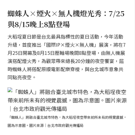
蜘蛛人×煙火×無人機燈光秀：7/25
與8/15晚上8點登場
大稻埕夏日節是台北最具指標性的夏日活動，今年活動
升級，首度推出「國際IP×煙火×無人機」展演，將在7
月25日開幕及8月15日壓軸場晚間8點登場，由無人機展
演搭配煙火秀，為觀眾帶來總長20分鐘的夜空饗宴，屆
時蜘蛛人將搭配原版電影配樂穿梭，與台北城市意象共
同點亮夜空。
「蜘蛛人」將融合臺北城市特色，為大稻埕夜空帶來前所未有的視覺震撼，
圖為示意圖。圖片來源｜台北市政府觀光傳播局