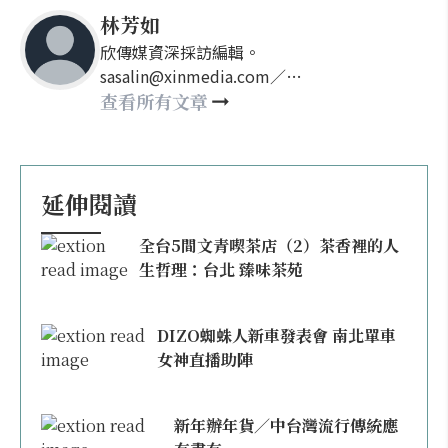
林芳如
欣傳媒資深採訪編輯。
sasalin@xinmedia.com／
happy21917@gmail.com
查看所有文章
延伸閱讀
全台5間文青喫茶店（2）茶香裡的人
生哲理：台北 臻味茶苑
DIZO蜘蛛人新車發表會 南北單車
女神直播助陣
新年辦年貨／中台灣流行傳統應