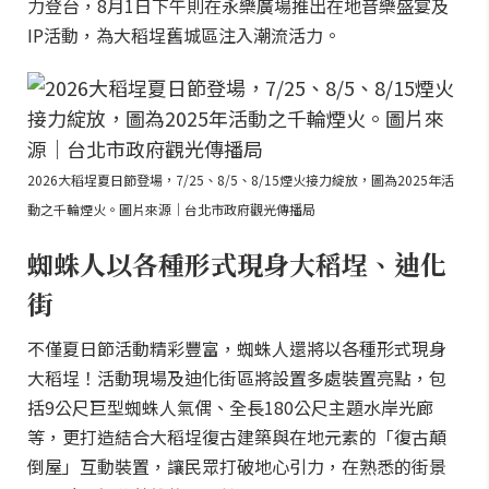
力登台，8月1日下午則在永樂廣場推出在地音樂盛宴及
IP活動，為大稻埕舊城區注入潮流活力。
2026大稻埕夏日節登場，7/25、8/5、8/15煙火接力綻放，圖為2025年活
動之千輪煙火。圖片來源｜台北市政府觀光傳播局
蜘蛛人以各種形式現身大稻埕、迪化
街
不僅夏日節活動精彩豐富，蜘蛛人還將以各種形式現身
大稻埕！活動現場及迪化街區將設置多處裝置亮點，包
括9公尺巨型蜘蛛人氣偶、全長180公尺主題水岸光廊
等，更打造結合大稻埕復古建築與在地元素的「復古顛
倒屋」互動裝置，讓民眾打破地心引力，在熟悉的街景