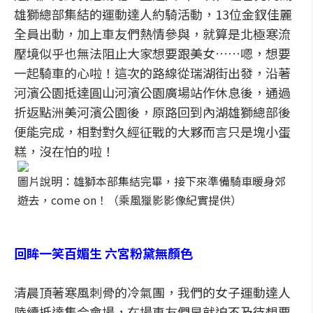
雄獅總部集結的運動達人約騎活動，13位金釵佳麗
全員出動，加上車友們熱情參與，就算是北極寒流
壓境似乎也無法阻止大家想要跟美女……嗯，想要
一起騎車的心啦！這次的路線從瑞湖街出發，沿著
河濱公園抵達圓山河濱公園廣場站作休息後，通過
折返點洲美河濱公園後，原路回到內湖雄獅總部後
便能完成，相對對久經征戰的大夥而言只是塊小蛋
糕，沒在怕的啦！
圖片說明：雄獅本部集結完畢，接下來準備騎車暖身郊
遊去，come on！（乘風獵影影像紀實提供）
回眸一笑百媚生 六宮粉黛無顏色
清晨頂著寒風刺骨的冷氣團，我們的女子運動達人
陸續抵達集合會場，在場車友們早就迫不及待想要