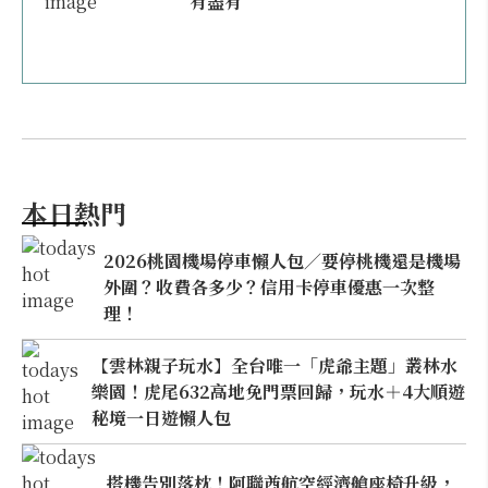
有盡有
本日熱門
2026桃園機場停車懶人包／要停桃機還是機場
外圍？收費各多少？信用卡停車優惠一次整
理！
【雲林親子玩水】全台唯一「虎爺主題」叢林水
樂園！虎尾632高地免門票回歸，玩水＋4大順遊
秘境一日遊懶人包
搭機告別落枕！阿聯酋航空經濟艙座椅升級，