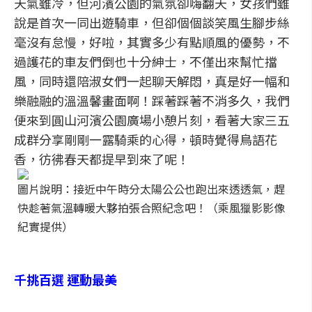
天氣雖冷，但河濱公園的氣氛卻嗨翻天，女孩們雖
說是首次一同出遊騎車，但卻個個談笑風生腳步絲
毫沒有怠慢，好啦，其實多少有點順風的優勢，不
過護花的車友們倒也十分紳士，不僅出來幫忙擋
風，同時還陪淑女們一起聊天解悶，真是好一幅和
樂融融的溫溫馨畫面啊！踩著踩著不消多久，我們
便來到圓山河濱公園廣場小憩片刻，看著大家三五
成群分享剛剛一露騎乘的心得，頓時覺得鳥語花
香，彷彿春天都提早到來了呢！
圖片說明：接近中午時分太陽公公也跑出來透透氣，趕
快趁著氣溫轉暖大夥拍張合照紀念吧！（乘風獵影影像
紀實提供）
千挑百選 運動最美