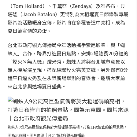
（Tom Holland）、千黛亞（Zendaya）及雅各布．貝
塔隆（Jacob Batalon）更特別為大稻埕夏日節錄製專屬
影片為活動暖身宣傳，影片將在多種管道中亮相，成為
夏日節宣傳的彩蛋。
台北市政府觀光傳播局今年活動攜手索尼影業，與「蜘
蛛人」合作，跨界打造夏日焦點，安排2場總長20分鐘的
「煙火×無人機」燈光秀，蜘蛛人將與台北城市意象以
無人機展演呈現，搭配璀璨煙火完美交織，另外還有8分
鐘平日煙火秀及在永樂廣場舉辦的音樂會，邀請大家前
來台北參與這場夏日盛典。
蜘蛛人9公尺高巨型氣偶將於大稻埕碼頭亮相，打造日夜皆宜的拍照景點，
圖為示意圖。圖片來源｜台北市政府觀光傳播局