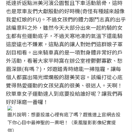
抵達折返點洲美河濱公園暫且下車活動筋骨，這時
也是眾車友們大獻殷勤的好時機(奇怪有種越來越像
我愛紅娘的FU)。不過女孩們的體力跟鬥志真的出乎
該編意料之外，雖然今天大部分出來一起約騎的女
生都有些運動底子，不過天寒地凍的氣溫下還能騎
這麼遠也不嫌累，這點真的讓人對她們這群娘子軍
刮目相看。出來騎車真的是一項對身體非常好的戶
外活動，看著大家平時窩在辦公室裡鬱鬱寡歡、愁
眉深鎖(有嗎？)，郊遊踏青時總能一掃陰霾，讓每
個人都露出陽光燦爛般的甜美笑容。該編打從心底
覺得熱愛運動的女孩兒真的很美、很迷人。天啊！
欣單車女子運動達人到底要投給誰好呢？讓我們再
好好琢磨一番囉！
圖片說明：想要投誰心裡有底了嗎？趕進連上官網去投
下你心目中最神聖的一票吧！（乘風獵影影像紀實提
供）