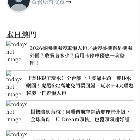
查看所有文章
本日熱門
2026桃園機場停車懶人包／要停桃機還是機場
外圍？收費各多少？信用卡停車優惠一次整
理！
【雲林親子玩水】全台唯一「虎爺主題」叢林水
樂園！虎尾632高地免門票回歸，玩水＋4大順遊
秘境一日遊懶人包
搭機告別落枕！阿聯酋航空經濟艙座椅升級，
全球首創「U-Dream頭枕」包覆頭頸超好睡