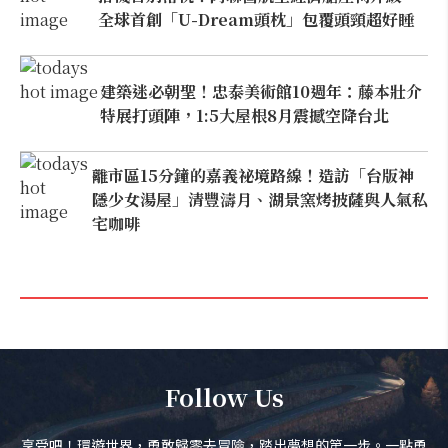
全球首創「U-Dream頭枕」包覆頭頸超好睡
建築迷必朝聖！忠泰美術館10週年：藤本壯介
特展打頭陣，1:5大屋根8月震撼空降台北
離市區15分鐘的嘉義祕境路線！造訪「台版神
隱少女湯屋」清豐濤月、湖景窯烤披薩與人氣私
宅咖啡
Follow Us
享受吧！環遊世界，勇敢歸零去冒險，踏出夢想的第一步。一點勇