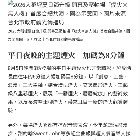
2026大稻埕夏日節升級 開幕及壓軸場「煙火×無人機」首度合體共演，圖
為示意圖。圖片來源｜台北市政府觀光傳播局
平日夜晚的主題煙火 加碼為8分鐘
8月5日晚間8點登場的平日主題煙火也非常精彩，施放時
長由往年的6分鐘大幅加碼至8分鐘，以「創意、工藝、
浪漫」三大主軸，結合造型煙火、交叉扇形煙火、工藝
級八重芯煙火，展現「一發煙火、層層綻放」的藝術效
果，以及長滯空垂柳煙火，帶來耳目一新的煙火觀賞體
驗。
另外，每場煙火秀都有搭配音樂表演，今年邀請溫蒂漫
步、甜約翰Sweet John等多組金曲級與超人氣音樂人接