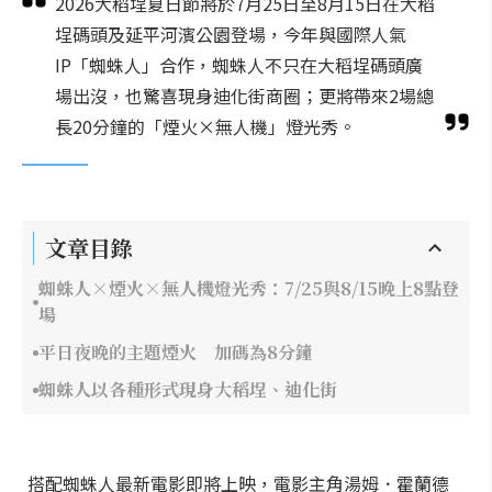
2026大稻埕夏日節將於7月25日至8月15日在大稻
埕碼頭及延平河濱公園登場，今年與國際人氣
IP「蜘蛛人」合作，蜘蛛人不只在大稻埕碼頭廣
場出沒，也驚喜現身迪化街商圈；更將帶來2場總
長20分鐘的「煙火×無人機」燈光秀。
文章目錄
蜘蛛人×煙火×無人機燈光秀：7/25與8/15晚上8點登
場
平日夜晚的主題煙火 加碼為8分鐘
蜘蛛人以各種形式現身大稻埕、迪化街
搭配蜘蛛人最新電影即將上映，電影主角湯姆．霍蘭德