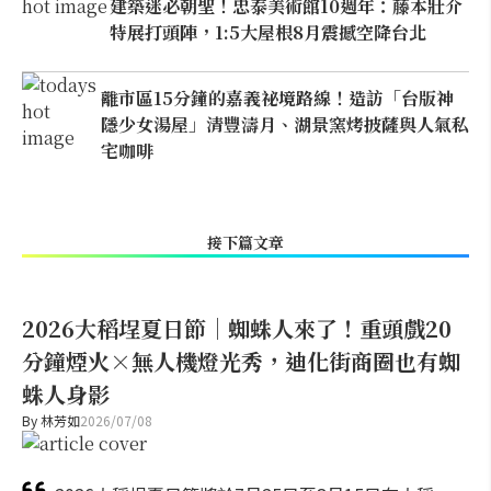
建築迷必朝聖！忠泰美術館10週年：藤本壯介
特展打頭陣，1:5大屋根8月震撼空降台北
離市區15分鐘的嘉義祕境路線！造訪「台版神
隱少女湯屋」清豐濤月、湖景窯烤披薩與人氣私
宅咖啡
接下篇文章
2026大稻埕夏日節｜蜘蛛人來了！重頭戲20
分鐘煙火×無人機燈光秀，迪化街商圈也有蜘
蛛人身影
By
林芳如
2026/07/08