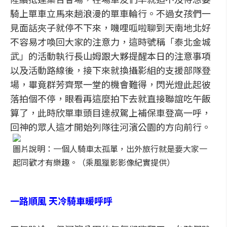
騎上單車立馬來趟浪漫的單車輪行。不過女孩們一
見面話夾子就停不下來，嘰哩呱啦聊到天南地北好
不容易才喚回大家的注意力，這時號稱「泰北金城
武」的活動執行長山姆跟大夥提醒本日的注意事項
以及活動路線後，接下來就換攝影組的支援部隊登
場，畢竟群芳齊聚一堂的機會難得，閃光燈此起彼
落拍個不停，眼看再這麼拍下去就直接聯誼吃午飯
算了，此時欣單車頭目達叔駕上補保車登高一呼，
回神的眾人這才開始列隊往河濱公園的方向前行。
圖片說明：一個人騎車太孤單，出外旅行就是要大家一
起同歡才有樂趣。（乘風獵影影像紀實提供）
一路順風 天冷騎車暖呼呼