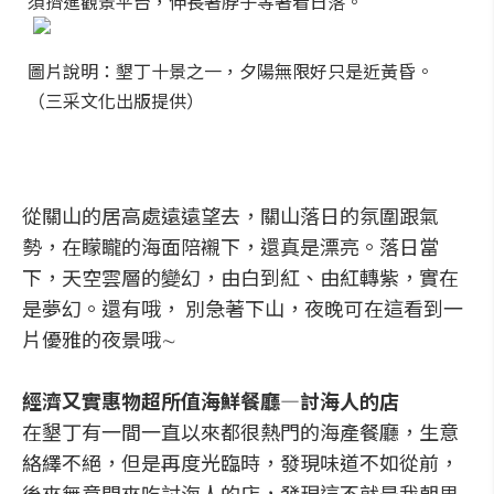
須擠進觀景平台，伸長著脖子等著看日落。
圖片說明：墾丁十景之一，夕陽無限好只是近黃昏。
（三采文化出版提供）
從關山的居高處遠遠望去，關山落日的氛圍跟氣
勢，在矇矓的海面陪襯下，還真是漂亮。落日當
下，天空雲層的變幻，由白到紅、由紅轉紫，實在
是夢幻。還有哦， 別急著下山，夜晚可在這看到一
片優雅的夜景哦∼
經濟又實惠物超所值海鮮餐廳―討海人的店
在墾丁有一間一直以來都很熱門的海產餐廳，生意
絡繹不絕，但是再度光臨時，發現味道不如從前，
後來無意間來吃討海人的店，發現這不就是我朝思