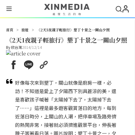
搜尋
首頁
>
旅遊
>
《2天1夜親子輕旅行》墾丁十景之一關山夕照
《2天1夜親子輕旅行》墾丁十景之一關山夕照
By
欣台灣
2014/12/14
好像每次來到墾丁，關山就像是廚房一樣，必
訪！不知道是愛上了夕陽西下別具蒼涼的美，還
是喜歡孩子喊著「太陽掉下去了，太陽掉下去
了⋯⋯」這裡是最多遊客觀賞落日的地方，每到
近落日時分，上關山的人潮，把停車場及路旁擠
的熱鬧非常，接著就必須擠進觀景平台，伸長著
脖子等著看日落。圖片說明：墾丁十景之一，夕