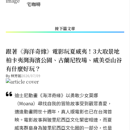
宅咖啡
接下篇文章
跟著《海洋奇緣》電影玩夏威夷！3大取景地
柏卡夷灣海濱公園、古蘭尼牧場、威美亞山谷
有什麼好玩？
By
林芳如
2026/07/09
迪士尼動畫《海洋奇緣》以勇敢少女莫娜
（Moana）尋找自我的冒險故事受到觀眾喜愛，
適逢動畫問世十週年，真人版電影也已在台灣首
映。電影故事與玻里尼西亞文化緊密相連，而夏
威夷群島身為玻里尼西亞文化圈的一部分，也是