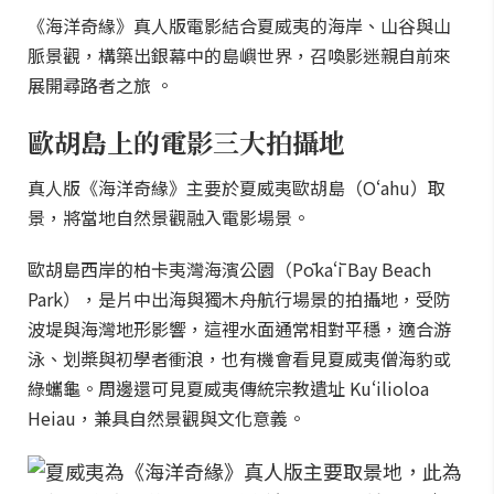
《海洋奇緣》真人版電影結合夏威夷的海岸、山谷與山
脈景觀，構築出銀幕中的島嶼世界，召喚影迷親自前來
展開尋路者之旅 。
歐胡島上的電影三大拍攝地
真人版《海洋奇緣》主要於夏威夷歐胡島（Oʻahu）取
景，將當地自然景觀融入電影場景。
歐胡島西岸的柏卡夷灣海濱公園（Pōkaʻī Bay Beach
Park），是片中出海與獨木舟航行場景的拍攝地，受防
波堤與海灣地形影響，這裡水面通常相對平穩，適合游
泳、划槳與初學者衝浪，也有機會看見夏威夷僧海豹或
綠蠵龜。周邊還可見夏威夷傳統宗教遺址 Kuʻilioloa
Heiau，兼具自然景觀與文化意義。