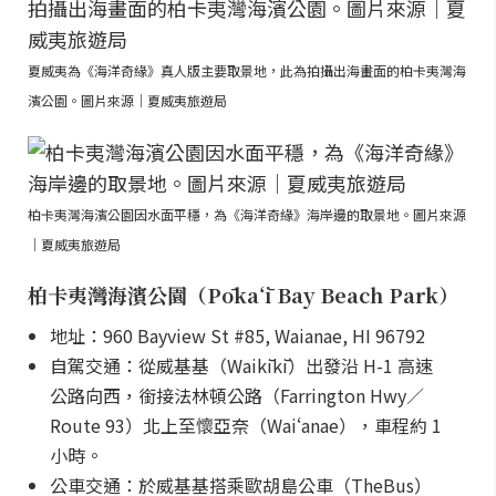
夏威夷為《海洋奇緣》真人版主要取景地，此為拍攝出海畫面的柏卡夷灣海
濱公園。圖片來源｜夏威夷旅遊局
柏卡夷灣海濱公園因水面平穩，為《海洋奇緣》海岸邊的取景地。圖片來源
｜夏威夷旅遊局
柏卡夷灣海濱公園（Pōkaʻī Bay Beach Park）
地址：960 Bayview St #85, Waianae, HI 96792
自駕交通：從威基基（Waikīkī）出發沿 H-1 高速
公路向西，銜接法林頓公路（Farrington Hwy／
Route 93）北上至懷亞奈（Waiʻanae），車程約 1
小時。
公車交通：於威基基搭乘歐胡島公車（TheBus）