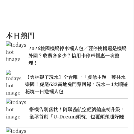
本日熱門
2026桃園機場停車懶人包／要停桃機還是機場
外圍？收費各多少？信用卡停車優惠一次整
理！
【雲林親子玩水】全台唯一「虎爺主題」叢林水
樂園！虎尾632高地免門票回歸，玩水＋4大順遊
秘境一日遊懶人包
搭機告別落枕！阿聯酋航空經濟艙座椅升級，
全球首創「U-Dream頭枕」包覆頭頸超好睡