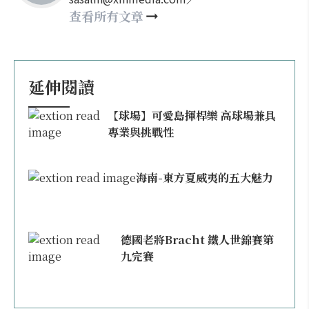
happy21917@gmail.com
查看所有文章
延伸閱讀
【球場】可愛島揮桿樂 高球場兼具
專業與挑戰性
海南-東方夏威夷的五大魅力
德國老將Bracht 鐵人世錦賽第
九完賽