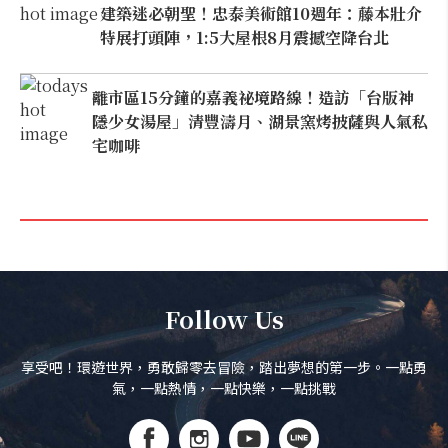
建築迷必朝聖！忠泰美術館10週年：藤本壯介
特展打頭陣，1:5大屋根8月震撼空降台北
離市區15分鐘的嘉義祕境路線！造訪「台版神
隱少女湯屋」清豐濤月、湖景窯烤披薩與人氣私
宅咖啡
Follow Us
享受吧！環遊世界，勇敢歸零去冒險，踏出夢想的第一步。一點勇
氣，一點熱情，一點快樂，一點挑戰