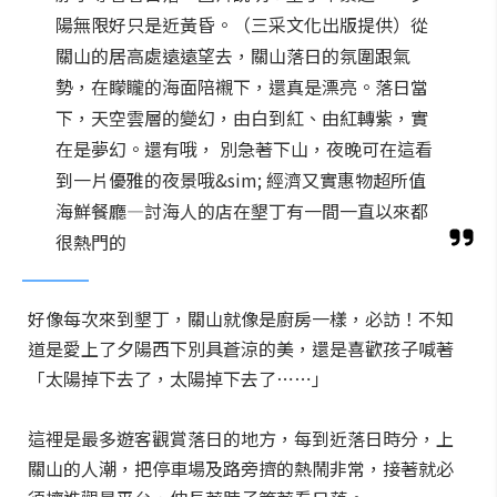
陽無限好只是近黃昏。（三采文化出版提供）從
關山的居高處遠遠望去，關山落日的氛圍跟氣
勢，在矇矓的海面陪襯下，還真是漂亮。落日當
下，天空雲層的變幻，由白到紅、由紅轉紫，實
在是夢幻。還有哦， 別急著下山，夜晚可在這看
到一片優雅的夜景哦&sim; 經濟又實惠物超所值
海鮮餐廳―討海人的店在墾丁有一間一直以來都
很熱門的
好像每次來到墾丁，關山就像是廚房一樣，必訪！不知
道是愛上了夕陽西下別具蒼涼的美，還是喜歡孩子喊著
「太陽掉下去了，太陽掉下去了⋯⋯」
這裡是最多遊客觀賞落日的地方，每到近落日時分，上
關山的人潮，把停車場及路旁擠的熱鬧非常，接著就必