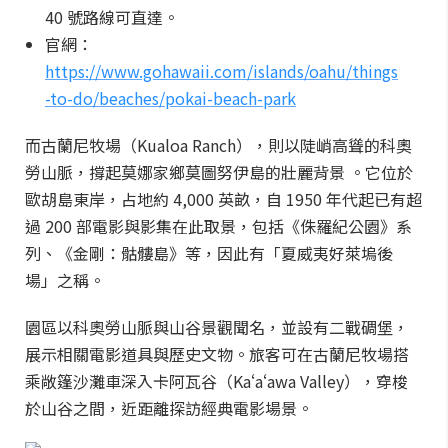
40 號路線可直達。
官網：
https://www.gohawaii.com/islands/oahu/things
-to-do/beaches/pokai-beach-park
而古蘭尼牧場（Kualoa Ranch），則以陡峭高聳的科奧
勞山脈，撐起莫娜家鄉莫圖努伊島的壯麗背景 。它位於
歐胡島東岸，占地約 4,000 英畝，自 1950 年代起已有超
過 200 部電影與影集在此取景，包括《侏羅紀公園》系
列、《金剛：骷髏島》等，因此有「夏威夷好萊塢後
場」之稱。
園區以科奧勞山脈與山谷景觀聞名，並設有二戰碉堡，
展示相關電影道具與歷史文物。旅客可在古蘭尼牧場搭
乘敞篷沙灘車深入卡阿瓦谷（Kaʻaʻawa Valley），穿梭
於山谷之間，近距離探訪經典電影場景。