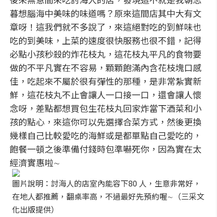
暮想腦海中美味的味道嗎？原來這間店其中大有文
章呀！這我們就不多說了，來這絕對吃的到鮮味也
吃的到美味，上菜的速度很快服務也很不錯，記得
必點小孩秒殺的炸花枝丸，這花枝丸平凡的食物要
做的不平凡實在不容易，顆顆飽滿內含花枝塊口感
佳，吃起來不屬於很有彈性的那種，是非常紮實新
鮮，這花枝丸不止會讓人一口接一口，還會讓人懷
念呀，差點都想買包生花枝丸回家炸當下酒菜和小
孩的點心，來這你可以先選擇合菜方式，然後更換
幾樣自己比較愛吃的海鮮或是都單點自己愛吃的，
飽餐一頓之後準備付錢時包準嚇死你，因為實在太
經濟實惠啦∼
圖片說明：討海人的店室內能容下80 人，生意非常好，
在地人都推薦，翻桌率高，不過最好先預約喔∼（三采文
化出版提供）