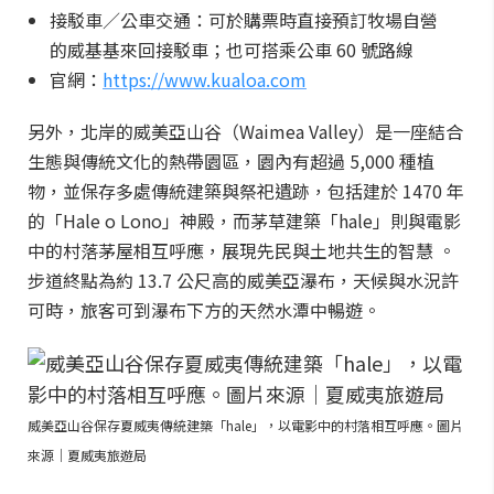
接駁車／公車交通：可於購票時直接預訂牧場自營
的威基基來回接駁車；也可搭乘公車 60 號路線
官網：
https://www.kualoa.com
另外，北岸的威美亞山谷（Waimea Valley）是一座結合
生態與傳統文化的熱帶園區，園內有超過 5,000 種植
物，並保存多處傳統建築與祭祀遺跡，包括建於 1470 年
的「Hale o Lono」神殿，而茅草建築「hale」則與電影
中的村落茅屋相互呼應，展現先民與土地共生的智慧 。
步道終點為約 13.7 公尺高的威美亞瀑布，天候與水況許
可時，旅客可到瀑布下方的天然水潭中暢遊。
威美亞山谷保存夏威夷傳統建築「hale」，以電影中的村落相互呼應。圖片
來源｜夏威夷旅遊局