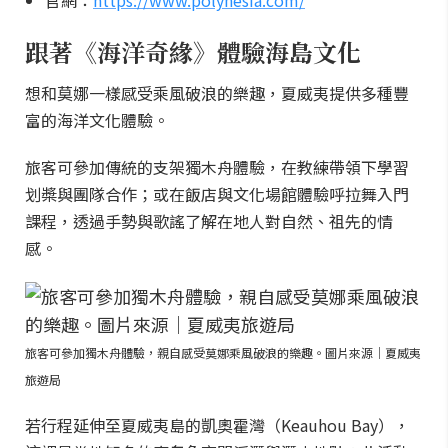
官網：
https://www.polynesia.com/
跟著《海洋奇緣》體驗海島文化
想和莫娜一樣感受乘風破浪的樂趣，夏威夷提供多種豐
富的海洋文化體驗。
旅客可參加傳統的支架獨木舟體驗，在教練帶領下學習
划槳與團隊合作；或在飯店與文化場館體驗呼拉舞入門
課程，透過手勢與歌謠了解在地人對自然、祖先的情
感。
旅客可參加獨木舟體驗，親自感受莫娜乘風破浪的樂趣。圖片來源｜夏威夷
旅遊局
若行程延伸至夏威夷島的凱奧霍灣（Keauhou Bay），