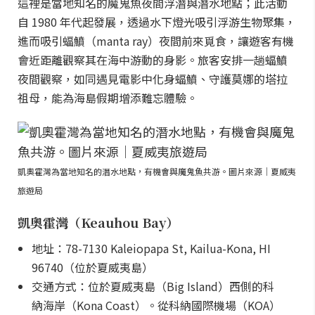
這裡是當地知名的魔鬼魚夜間浮潛與潛水地點；此活動
自 1980 年代起發展，透過水下燈光吸引浮游生物聚集，
進而吸引蝠鱝（manta ray）夜間前來覓食，讓遊客有機
會近距離觀察其在海中游動的身影。旅客安排一趟蝠鱝
夜間觀察，如同遇見電影中化身蝠鱝、守護莫娜的塔拉
祖母，能為海島假期增添難忘體驗。
凱奧霍灣為當地知名的潛水地點，有機會與魔鬼魚共游。圖片來源｜夏威夷
旅遊局
凱奧霍灣（Keauhou Bay）
地址：78-7130 Kaleiopapa St, Kailua-Kona, HI
96740（位於夏威夷島）
交通方式：位於夏威夷島（Big Island）西側的科
納海岸（Kona Coast）。從科納國際機場（KOA）