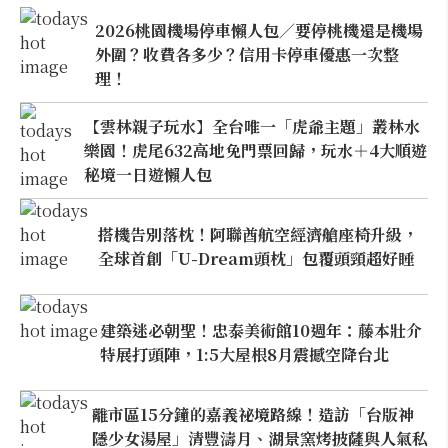
2026桃園機場停車懶人包／要停桃機還是機場
外圍？收費各多少？信用卡停車優惠一次整
理！
【雲林親子玩水】全台唯一「虎爺主題」叢林水
樂園！虎尾632高地免門票回歸，玩水＋4大順遊
秘境一日遊懶人包
搭機告別落枕！阿聯酋航空經濟艙座椅升級，
全球首創「U-Dream頭枕」包覆頭頸超好睡
建築迷必朝聖！忠泰美術館10週年：藤本壯介
特展打頭陣，1:5大屋根8月震撼空降台北
離市區15分鐘的嘉義祕境路線！造訪「台版神
隱少女湯屋」清豐濤月、湖景窯烤披薩與人氣私