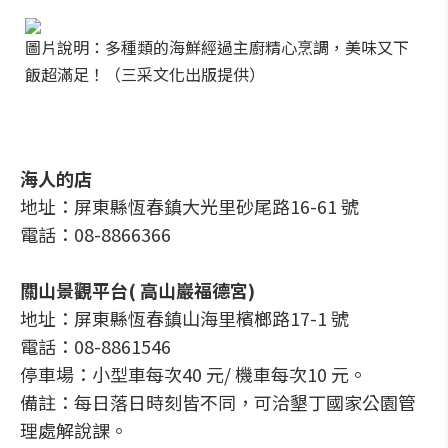
圖片說明：多種類的海鮮經過主廚精心烹調，美味又下
飯超滿足！（三采文化出版提供）
海人的店
地址：屏東縣恆春鎮大光里砂尾路16-61 號
電話：08-8866366
關山景觀平台( 高山巖福德宮)
地址：屏東縣恆春鎮山海里檳榔路17-1 號
電話：08-8861546
停車場：小型車每次40 元/ 機車每次10 元。
備註：每日落日時刻皆不同，可洽墾丁國家公園管
理處解說課。