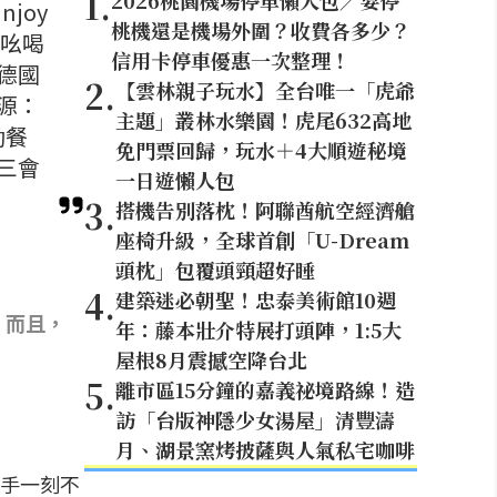
1
.
2026桃園機場停車懶人包／要停
joy
桃機還是機場外圍？收費各多少？
地吆喝
信用卡停車優惠一次整理！
德國
2
.
【雲林親子玩水】全台唯一「虎爺
源：
主題」叢林水樂園！虎尾632高地
動餐
免門票回歸，玩水＋4大順遊秘境
三會
一日遊懶人包
3
.
搭機告別落枕！阿聯酋航空經濟艙
座椅升級，全球首創「U-Dream
頭枕」包覆頭頸超好睡
4
.
建築迷必朝聖！忠泰美術館10週
，而且，
年：藤本壯介特展打頭陣，1:5大
屋根8月震撼空降台北
5
.
離市區15分鐘的嘉義祕境路線！造
訪「台版神隱少女湯屋」清豐濤
月、湖景窯烤披薩與人氣私宅咖啡
手一刻不