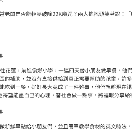
當老闆是否能輕易破除22K魔咒？兩人搖搖頭笑著說：「
供
開往花蓮，前進偏鄉小學，一連四天替小朋友做早餐，他
區的補助，並沒有直接供給到真正需要幫助的孩童，許多
能吃到一餐，好好長大竟成了一件難事，他們想趁現在還
y也寄望能盡自己的心理，替社會做一點事，將福報分享給
供
做新鮮早點給小朋友們，並且簡單教學食材的英文唸法，