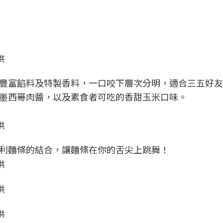
供
豐富餡料及特製香料，一口咬下層次分明，適合三五好友
墨西哥肉醬，以及素食者可吃的香甜玉米口味。
供
利麵條的結合，讓麵條在你的舌尖上跳舞！
供
供
供