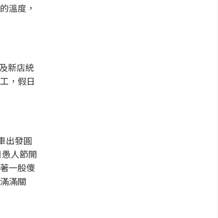
的溫度，
區及新店統
工，假日
餐車出發圓
日愚人節開
著一股傻
滿滿關