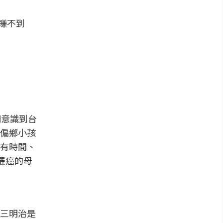
賺不到
們意識到台
偏鄉小孩
有時間、
罹癌的母
三明治是