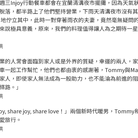
三Injoy行動餐車都會在宜蘭清溝夜市擺攤，因為天氣
脫落，都半路上了他們堅持營業，下雨天清溝夜市沒有其
零零地佇立其中，此時一對穿著雨衣的夫妻，竟然毫無疑問
來說極具意義，原來，我們的料理值得讓人為之期待一星
供
業的人常會面臨到家人或是外界的質疑，幸運的兩人，家
一起工作幫忙，他們也都由衷的感謝著，Tommy與Mar
家人，即使家人無法成為一股助力，也不能淪為前進的阻
條路。」
供
 share joy, share love！」兩個新時代暖男，Tommy和
愛旅行。
供