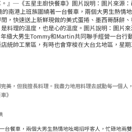
。』─《五星主廚快餐車》圖片說明：圖片來源：in
轆的南港上班族圍繞著一台餐車，兩個大男生熱情
得閒，快速送上新鮮現做的美式蛋捲、墨西哥酥餅、
，是料理的溫度，也是心的溫度。圖片說明：圖片來
兩個七年級大男生Tommy和Martin共同聯手經營一台行
新店統帥工業區，有時也會穿梭在大台北地區，星期
到完美，但我擅長料理。我盡力地用料理去感動每一個人
餐車》
供
一台餐車，兩個大男生熱情地吆喝招呼客人，忙碌地兩雙