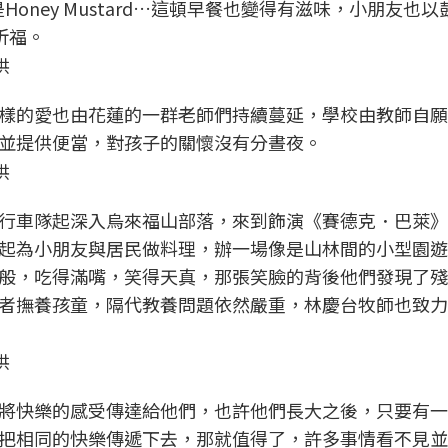
醬是Honey Mustard…這頓早餐也變得有滋味，小朋友也
祈福。
供
樣的愛也由花蓮的一群老師們持續蔓延，學校由教師自願
並提供便當，對孩子的關懷沒有分晝夜。
供
行車隊起深入烏來福山部落，來到飾演《賽德克．巴萊》
起為小朋友與居民做料理，辦一場像是山林間的小型園遊
般，吃得滿嘴，笑得天真，那張笑臉的背後他們發現了殘
者撫養孩童，隔代教養問題依然嚴重，林慶台牧師也致力
供
將快樂的感受傳達給他們，也許他們長大之後，只要有一
把相同的快樂傳遞下去，那就值得了，許多事情看不見並