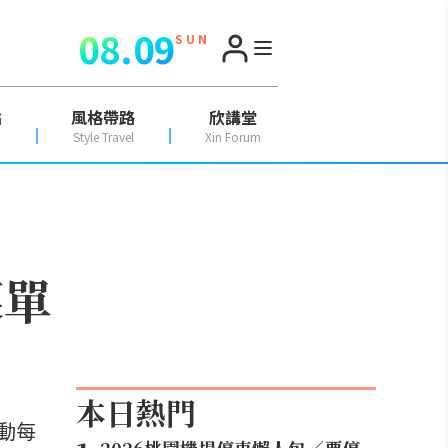
08.09
S U N
點
風格帶路
欣講堂
Style Travel
Xin Forum
菜單
本日熱門
動每