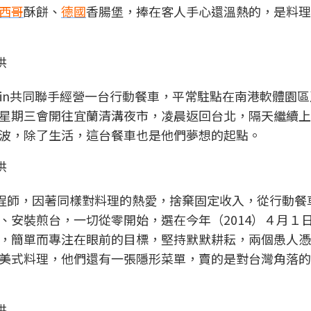
西哥
酥餅、
德國
香腸堡，捧在客人手心還溫熱的，是料理
供
Martin共同聯手經營一台行動餐車，平常駐點在南港軟體園
星期三會開往宜蘭清溝夜市，凌晨返回台北，隔天繼續上
波，除了生活，這台餐車也是他們夢想的起點。
供
則是工程師，因著同樣對料理的熱愛，捨棄固定收入，從行動
、安裝煎台，一切從零開始，選在今年（2014）４月１
，簡單而專注在眼前的目標，堅持默默耕耘，兩個愚人憑
美式料理，他們還有一張隱形菜單，賣的是對台灣角落的
供