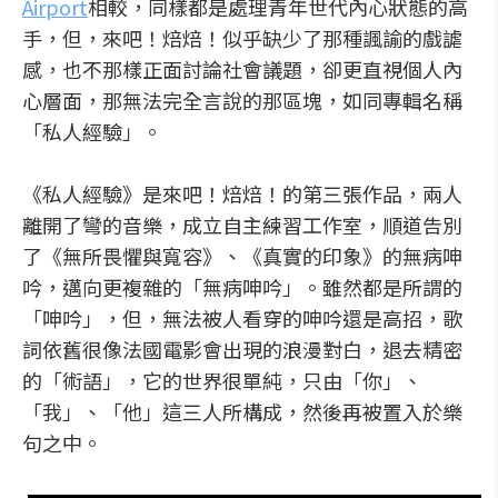
Airport
相較，同樣都是處理青年世代內心狀態的高
手，但，來吧！焙焙！似乎缺少了那種諷諭的戲謔
感，也不那樣正面討論社會議題，卻更直視個人內
心層面，那無法完全言說的那區塊，如同專輯名稱
「私人經驗」。
《私人經驗》是來吧！焙焙！的第三張作品，兩人
離開了彎的音樂，成立自主練習工作室，順道告別
了《無所畏懼與寬容》、《真實的印象》的無病呻
吟，邁向更複雜的「無病呻吟」。雖然都是所謂的
「呻吟」，但，無法被人看穿的呻吟還是高招，歌
詞依舊很像法國電影會出現的浪漫對白，退去精密
的「術語」，它的世界很單純，只由「你」、
「我」、「他」這三人所構成，然後再被置入於樂
句之中。