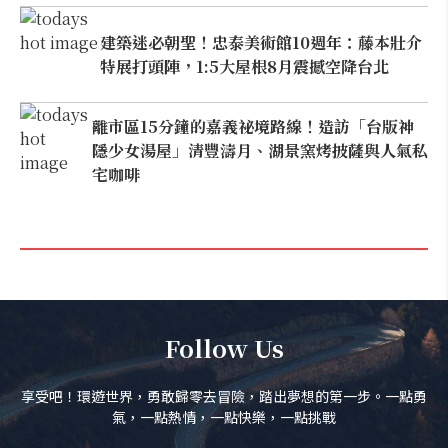
建築迷必朝聖！忠泰美術館10週年：藤本壯介
特展打頭陣，1:5大屋根8月震撼空降台北
離市區15分鐘的嘉義祕境路線！造訪「台版神
隱少女湯屋」清豐濤月、湖景窯烤披薩與人氣私
宅咖啡
Follow Us
享受吧！環遊世界，勇敢歸零去冒險，踏出夢想的第一步。一點勇
氣，一點熱情，一點快樂，一點挑戰