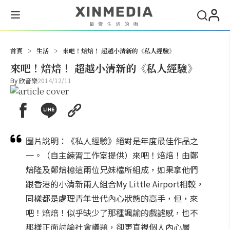
搜尋
首頁
>
生活
>
來吧！焙焙！ 超越小清新的《私人經驗》
來吧！焙焙！ 超越小清新的《私人經驗》
By
欣音樂
2014/12/11
圖片說明：《私人經驗》絕對是年度最佳作品之
一。（自主練習工作室提供）來吧！焙焙！由鄭
焙隆及鄭焙檍這兩位兄妹檔所組成，如果拿他們
跟香港的小清新兩人組合My Little Airport相較，
同樣都是處理青年世代內心狀態的高手，但，來
吧！焙焙！似乎缺少了那種諷諭的戲謔感，也不
那樣正面討論社會議題，卻更直視個人內心層