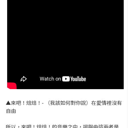
▲來吧！焙焙！- （我該如何對你說）在愛情裡沒有
自由
所以，來吧！焙焙！的音樂之中，詞與曲這兩者是