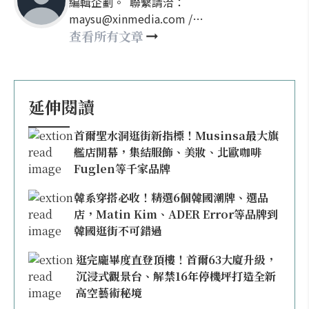
編輯企劃。 聯繫請洽：
maysu@xinmedia.com /
may860527@gmail.com
查看所有文章
延伸閱讀
首爾聖水洞逛街新指標！Musinsa最大旗
艦店開幕，集結服飾、美妝、北歐咖啡
Fuglen等千家品牌
韓系穿搭必收！精選6個韓國潮牌、選品
店，Matin Kim、ADER Error等品牌到
韓國逛街不可錯過
逛完龐畢度直登頂樓！首爾63大廈升級，
沉浸式觀景台、解禁16年停機坪打造全新
高空藝術秘境