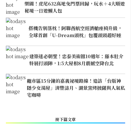
樂園！虎尾632高地免門票回歸，玩水＋4大順遊
秘境一日遊懶人包
搭機告別落枕！阿聯酋航空經濟艙座椅升級，
全球首創「U-Dream頭枕」包覆頭頸超好睡
建築迷必朝聖！忠泰美術館10週年：藤本壯介
特展打頭陣，1:5大屋根8月震撼空降台北
離市區15分鐘的嘉義祕境路線！造訪「台版神
隱少女湯屋」清豐濤月、湖景窯烤披薩與人氣私
宅咖啡
接下篇文章