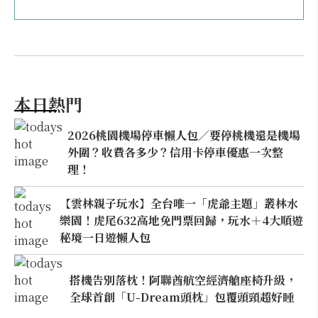
本日熱門
2026桃園機場停車懶人包／要停桃機還是機場
外圍？收費各多少？信用卡停車優惠一次整
理！
【雲林親子玩水】全台唯一「虎爺主題」叢林水
樂園！虎尾632高地免門票回歸，玩水＋4大順遊
秘境一日遊懶人包
搭機告別落枕！阿聯酋航空經濟艙座椅升級，
全球首創「U-Dream頭枕」包覆頭頸超好睡