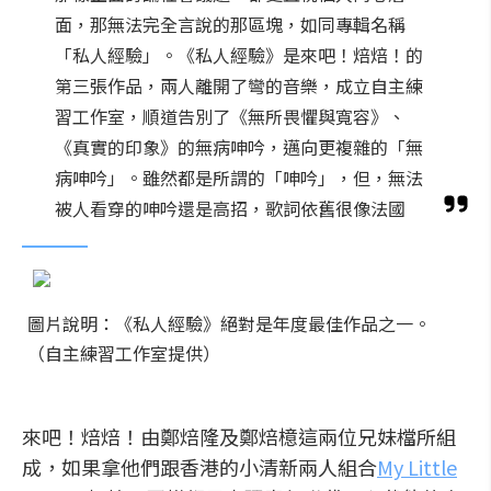
面，那無法完全言說的那區塊，如同專輯名稱
「私人經驗」。《私人經驗》是來吧！焙焙！的
第三張作品，兩人離開了彎的音樂，成立自主練
習工作室，順道告別了《無所畏懼與寬容》、
《真實的印象》的無病呻吟，邁向更複雜的「無
病呻吟」。雖然都是所謂的「呻吟」，但，無法
被人看穿的呻吟還是高招，歌詞依舊很像法國
圖片說明：《私人經驗》絕對是年度最佳作品之一。
（自主練習工作室提供）
來吧！焙焙！由鄭焙隆及鄭焙檍這兩位兄妹檔所組
成，如果拿他們跟香港的小清新兩人組合
My Little