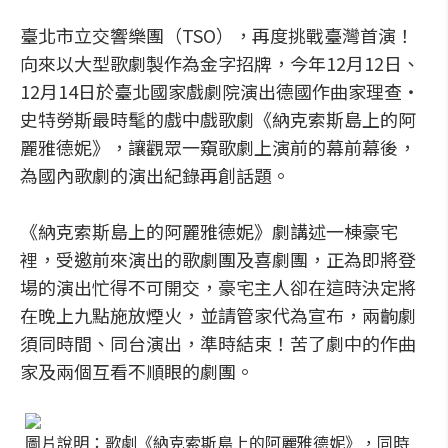
臺北市立交響樂團（TSO），再度挑戰臺灣首演！
向來以大型歌劇製作為金字招牌，今年12月12日、
12月14日於臺北國家戲劇院演出德國作曲家理查‧
史特勞斯最時髦的戲中戲歌劇《納克索斯島上的阿
麗雅德妮》，讓觀眾一窺歌劇上演前的幕前幕後，
為國內歌劇的演出紀錄再創話題。
《納克索斯島上的阿麗雅德妮》劇講述一棟豪宅
裡，受邀前來演出的歌劇團及喜劇團，正為即將登
場的演出忙得不可開交，豪宅主人卻在這時決定將
在晚上九點施放煙火，並請管家代為宣布，兩齣劇
須同時間、同台演出，準時結束！苦了劇中的作曲
家及兩個互看不順眼的劇團。
圖片說明：歌劇《納克索斯島上的阿麗雅德妮》，同時