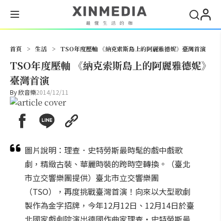
搜尋
首頁
>
生活
>
TSO年度壓軸 《納克索斯島上的阿麗雅德妮》臺灣首演
TSO年度壓軸 《納克索斯島上的阿麗雅德妮》
臺灣首演
By
欣音樂
2014/12/11
圖片說明：理查．史特勞斯最時髦的戲中戲歌
劇，精緻古裝、華麗時裝的跨時空轉換。（臺北
市立交響樂團提供）臺北市立交響樂團
（TSO），再度挑戰臺灣首演！向來以大型歌劇
製作為金字招牌，今年12月12日、12月14日於臺
北國家戲劇院演出德國作曲家理查‧史特勞斯最