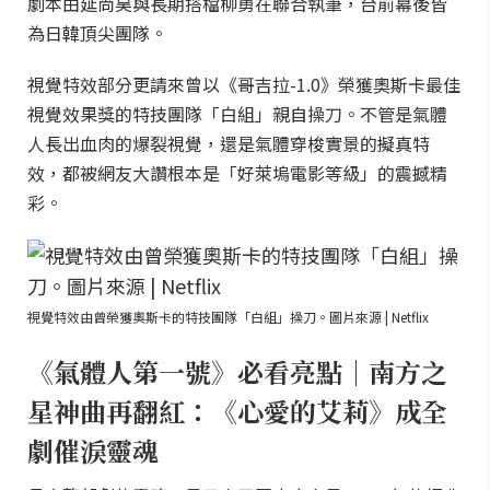
劇本由延尚昊與長期搭檔柳勇在聯合執筆，台前幕後皆
為日韓頂尖團隊。
視覺特效部分更請來曾以《哥吉拉-1.0》榮獲奧斯卡最佳
視覺效果獎的特技團隊「白組」親自操刀。不管是氣體
人長出血肉的爆裂視覺，還是氣體穿梭實景的擬真特
效，都被網友大讚根本是「好萊塢電影等級」的震撼精
彩。
視覺特效由曾榮獲奧斯卡的特技團隊「白組」操刀。圖片來源 | Netflix
《氣體人第一號》必看亮點｜南方之
星神曲再翻紅：《心愛的艾莉》成全
劇催淚靈魂