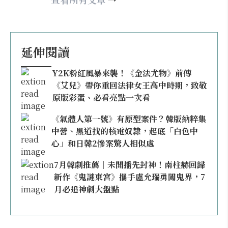
延伸閱讀
Y2K粉紅風暴來襲！《金法尤物》前傳
《艾兒》帶你重回法律女王高中時期，致敬
原版彩蛋、必看亮點一次看
《氣體人第一號》有原型案件？韓版納粹集
中營、黑道找的核電奴隸，起底「白色中
心」和日韓2慘案驚人相似處
7月韓劇推薦｜未開播先封神！南柱赫回歸
新作《鬼謎東宮》攜手盧允瑞勇闖鬼界，7
月必追神劇大盤點