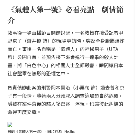
《氣體人第一號》必看亮點｜劇情簡
介
故事從一場直播節目開始說起，一名教授在接受記者甲
野京子（蒼井優 飾）的現場專訪時，突然全身膨脹爆炸
而亡。事後一名自稱是「氣體人」的神秘男子（UTA
飾）公開自首，並預告接下來會進行一連串的殺人計
畫，將「白色中心」的相關人士全都殺害，瞬間讓日本
社會壟罩在無形的恐懼之中。
負責偵辦此案的刑警岡本賢治（小栗旬 飾）過去曾和京
子有一段情，隨著兩人分頭深入調查這場超自然危機，
隱藏在案件背後的駭人祕密逐一浮現，也讓彼此糾纏的
命運再度交織。
日劇《氣體人第一號》。圖片來源 | Netflix