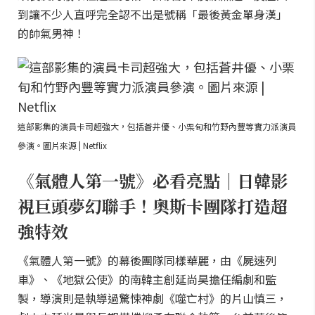
到讓不少人直呼完全認不出是號稱「最後黃金單身漢」
的帥氣男神！
這部影集的演員卡司超強大，包括蒼井優、小栗旬和竹野內豐等實力派演員
參演。圖片來源 | Netflix
《氣體人第一號》必看亮點｜日韓影
視巨頭夢幻聯手！奧斯卡團隊打造超
強特效
《氣體人第一號》的幕後團隊同樣華麗，由《屍速列
車》、《地獄公使》的南韓主創延尚昊擔任編劇和監
製，導演則是執導過驚悚神劇《噬亡村》的片山慎三，