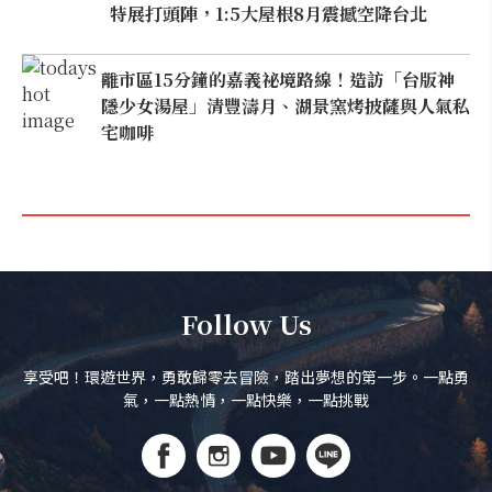
特展打頭陣，1:5大屋根8月震撼空降台北
離市區15分鐘的嘉義祕境路線！造訪「台版神
隱少女湯屋」清豐濤月、湖景窯烤披薩與人氣私
宅咖啡
Follow Us
享受吧！環遊世界，勇敢歸零去冒險，踏出夢想的第一步。一點勇
氣，一點熱情，一點快樂，一點挑戰