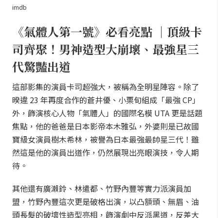
imdb
《氣體人第一號》必看亮點 ｜頂級卡
司齊聚！男神造型大崩壞、最強星三
代驚豔出道
這部影集的演員卡司超強大，被稱為全明星陣容。除了
暌違 23 年再度合作的蒼井優、小栗旬組成「最強 CP」
外，飾演核心人物「氣體人」的國際名模 UTA 更是話題
焦點，他的爸爸是日本影帝本木雅弘，外婆則是已故國
寶級女演員樹木希林，被譽為日本最強最帥星三代！雖
然這是他的演員出道作，仍然展現出亮眼演技，令人期
待。
其他還有廣瀨鈴、林遣都、竹野內豐等實力派演員加
盟，竹野內豐這次更是破格出演，以凸額頭、無眉、油
頭長髮的破壞性造型亮相，飾演劇中反派黑道，反差大