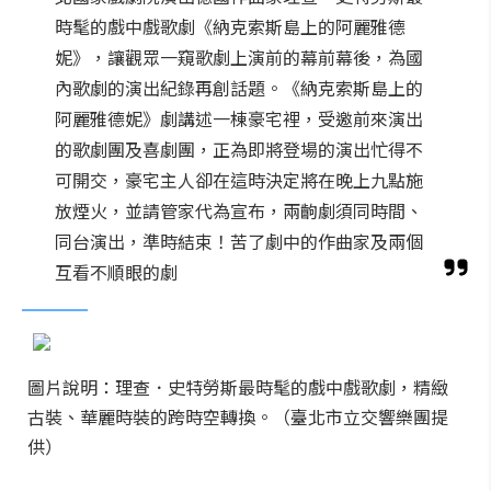
時髦的戲中戲歌劇《納克索斯島上的阿麗雅德
妮》，讓觀眾一窺歌劇上演前的幕前幕後，為國
內歌劇的演出紀錄再創話題。《納克索斯島上的
阿麗雅德妮》劇講述一棟豪宅裡，受邀前來演出
的歌劇團及喜劇團，正為即將登場的演出忙得不
可開交，豪宅主人卻在這時決定將在晚上九點施
放煙火，並請管家代為宣布，兩齣劇須同時間、
同台演出，準時結束！苦了劇中的作曲家及兩個
互看不順眼的劇
圖片說明：理查．史特勞斯最時髦的戲中戲歌劇，精緻
古裝、華麗時裝的跨時空轉換。（臺北市立交響樂團提
供）