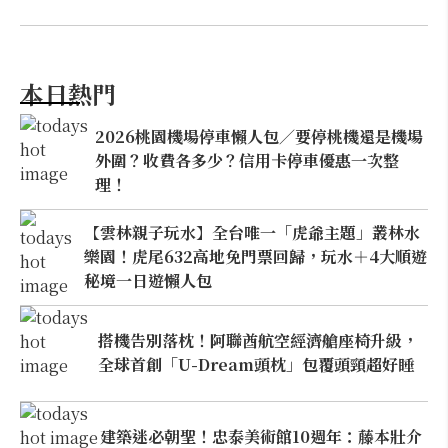
本日熱門
2026桃園機場停車懶人包／要停桃機還是機場
外圍？收費各多少？信用卡停車優惠一次整
理！
【雲林親子玩水】全台唯一「虎爺主題」叢林水
樂園！虎尾632高地免門票回歸，玩水＋4大順遊
秘境一日遊懶人包
搭機告別落枕！阿聯酋航空經濟艙座椅升級，
全球首創「U-Dream頭枕」包覆頭頸超好睡
建築迷必朝聖！忠泰美術館10週年：藤本壯介