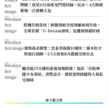
樂園！虎尾632高地免門票回歸，玩水＋4大順遊
秘境一日遊懶人包
搭機告別落枕！阿聯酋航空經濟艙座椅升級，
全球首創「U-Dream頭枕」包覆頭頸超好睡
建築迷必朝聖！忠泰美術館10週年：藤本壯介
特展打頭陣，1:5大屋根8月震撼空降台北
離市區15分鐘的嘉義祕境路線！造訪「台版神
隱少女湯屋」清豐濤月、湖景窯烤披薩與人氣私
宅咖啡
接下篇文章