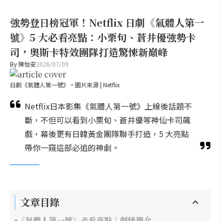
強勢登日榜冠軍！Netflix 日劇《氣體人第一
號》5 大必看亮點：小栗旬、蒼井優強勢卡
司，奧斯卡特效團隊打造驚悚新巔峰
By
陳怡安
2026/07/09
日劇《氣體人第一號》。圖片來源 | Netflix
Netflix日本影集《氣體人第一號》上線後話題不
斷，不但可以看到小栗旬、蒼井優等神仙卡司飆
戲，幕後更有日韓黃金團隊聯手打造，5 大亮點
帶你一窺這部必追的神劇。
文章目錄
《氣體人第一號》必看亮點｜劇情簡介