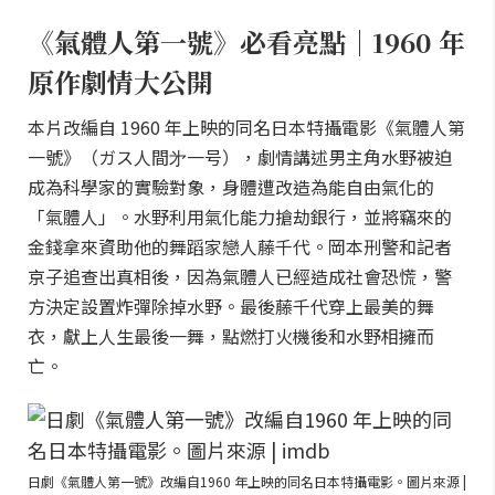
《氣體人第一號》必看亮點｜1960 年
原作劇情大公開
本片改編自 1960 年上映的同名日本特攝電影《氣體人第
一號》（ガス人間㐧一号），劇情講述男主角水野被迫
成為科學家的實驗對象，身體遭改造為能自由氣化的
「氣體人」。水野利用氣化能力搶劫銀行，並將竊來的
金錢拿來資助他的舞蹈家戀人藤千代。岡本刑警和記者
京子追查出真相後，因為氣體人已經造成社會恐慌，警
方決定設置炸彈除掉水野。最後藤千代穿上最美的舞
衣，獻上人生最後一舞，點燃打火機後和水野相擁而
亡。
日劇《氣體人第一號》改編自1960 年上映的同名日本特攝電影。圖片來源 |