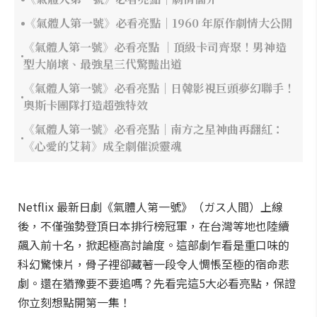
《氣體人第一號》必看亮點｜1960 年原作劇情大公開
《氣體人第一號》必看亮點 ｜頂級卡司齊聚！男神造
型大崩壞、最強星三代驚豔出道
《氣體人第一號》必看亮點｜日韓影視巨頭夢幻聯手！
奧斯卡團隊打造超強特效
《氣體人第一號》必看亮點｜南方之星神曲再翻紅：
《心愛的艾莉》成全劇催淚靈魂
Netflix 最新日劇《氣體人第一號》（ガス人間）上線
後，不僅強勢登頂日本排行榜冠軍，在台灣等地也陸續
飆入前十名，掀起極高討論度。這部劇乍看是重口味的
科幻驚悚片，骨子裡卻藏著一段令人惆悵至極的宿命悲
劇。還在猶豫要不要追嗎？先看完這5大必看亮點，保證
你立刻想點開第一集！