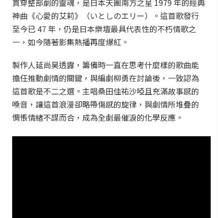
貫穿整部劇的靈魂，是日本天團南方之星 1979 年的經典
神曲《心愛的艾莉》（いとしのエリー）。這首歌發行
至今已 47 年，仍是日本樂壇最具代表性的不朽情歌之
一，如今隨著影集熱播再度爆紅。
製作人延尚昊透露，籌備時一直在思考什麼樣的歌曲能
擔任推動劇情的關鍵，與編劇柳勇在討論後，一致認為
這首歌是不二之選。主唱桑田佳祐沙啞且充滿故事感的
嗓音，讓這首浪漫卻略帶傷感的旋律，與劇情所堆疊的
惆悵情緒不謀而合，成為全劇最催淚的化學反應。