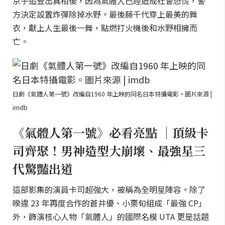
京子追查出真相後，因為氣體人已經造成社會恐慌，警
方決定設置炸彈除掉水野。最後藤千代穿上最美的舞
衣，獻上人生最後一舞，點燃打火機後和水野相擁而
亡。
日劇《氣體人第一號》改編自1960 年上映的同名日本特攝電影。圖片來源 |
imdb
《氣體人第一號》必看亮點 ｜頂級卡
司齊聚！男神造型大崩壞、最強星三
代驚豔出道
這部影集的演員卡司超強大，被稱為全明星陣容。除了
暌違 23 年再度合作的蒼井優、小栗旬組成「最強 CP」
外，飾演核心人物「氣體人」的國際名模 UTA 更是話題