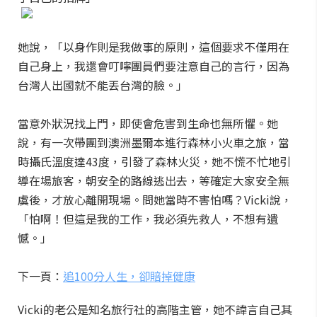
她說，「以身作則是我做事的原則，這個要求不僅用在
自己身上，我還會叮嚀團員們要注意自己的言行，因為
台灣人出國就不能丟台灣的臉。」
當意外狀況找上門，即使會危害到生命也無所懼。她
說，有一次帶團到澳洲墨爾本進行森林小火車之旅，當
時攝氏溫度達43度，引發了森林火災，她不慌不忙地引
導在場旅客，朝安全的路線逃出去，等確定大家安全無
虞後，才放心離開現場。問她當時不害怕嗎？Vicki說，
「怕啊！但這是我的工作，我必須先救人，不想有遺
憾。」
下一頁：
追100分人生，卻賠掉健康
Vicki的老公是知名旅行社的高階主管，她不諱言自己其