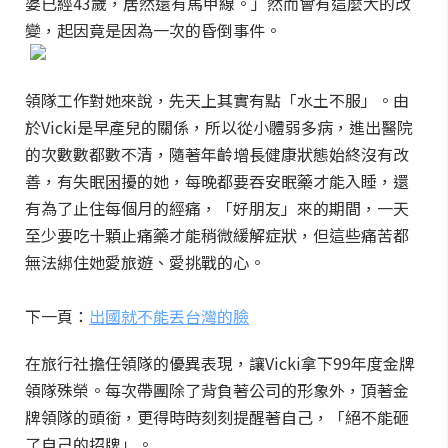
婆已經43歲，居然還有馬甲線。」然而會有這麼大的改
變，起因竟是因為一次的昏倒事件。
領隊工作對她來說，先天上其實有點「水土不服」。由
於Vicki是早產兒的關係，所以從小體弱多病，進出醫院
的次數數都數不清，隨著年齡增長健康狀態始終沒有改
善，有失眠困擾的她，每晚都要吞安眠藥才能入睡，還
有為了止住每個月的經痛，「好朋友」來的期間，一天
至少要吃十顆止痛藥才能稍微緩解症狀，但這些痛苦都
無法綁住她愛旅遊、愛挑戰的心。
下一頁：
出國就不能丟台灣的臉
在旅行社擔任領隊的優異表現，讓Vicki拿下99年度金牌
領隊殊榮。每次帶團除了背負著公司的形象外，頂著金
牌領隊的頭銜，更得時時刻刻提醒著自己，「絕不能砸
了自己的招牌」。