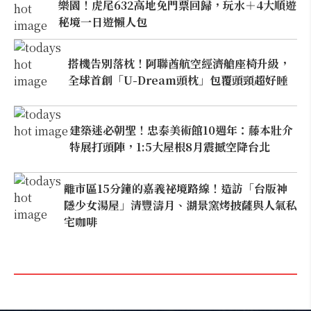
樂園！虎尾632高地免門票回歸，玩水＋4大順遊
秘境一日遊懶人包
搭機告別落枕！阿聯酋航空經濟艙座椅升級，
全球首創「U-Dream頭枕」包覆頭頸超好睡
建築迷必朝聖！忠泰美術館10週年：藤本壯介
特展打頭陣，1:5大屋根8月震撼空降台北
離市區15分鐘的嘉義祕境路線！造訪「台版神
隱少女湯屋」清豐濤月、湖景窯烤披薩與人氣私
宅咖啡