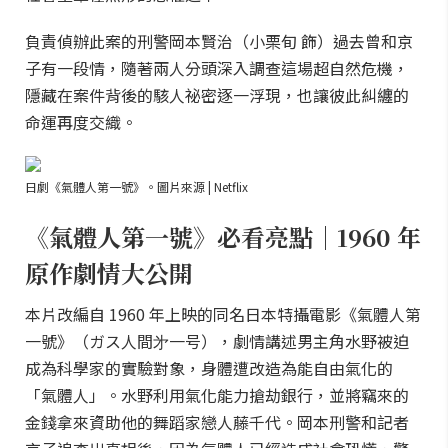
負責偵辦此案的刑警岡本賢治（小栗旬 飾）過去曾和京
子有一段情，隨著兩人分頭深入調查這場超自然危機，
隱藏在案件背後的駭人祕密逐一浮現，也讓彼此糾纏的
命運再度交織。
日劇《氣體人第一號》。圖片來源 | Netflix
《氣體人第一號》必看亮點｜1960 年
原作劇情大公開
本片改編自 1960 年上映的同名日本特攝電影《氣體人第
一號》（ガス人間㐧一号），劇情講述男主角水野被迫
成為科學家的實驗對象，身體遭改造為能自由氣化的
「氣體人」。水野利用氣化能力搶劫銀行，並將竊來的
金錢拿來資助他的舞蹈家戀人藤千代。岡本刑警和記者