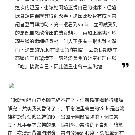
這次的經歷，也讓她開始正視自己的健康，經過
飲食調整後體質得到改善，還因此瘦身有成。當
記者登門拜訪時，第一眼看到Vicki，立即感受到
的是她自然散發出的熟女魅力，再加上高挑、玲
瓏有緻的纖細好身材，叫人不多看一眼也難。然
而，過去的Vicki在擔任領隊期間，因為長期處在
高壓的工作環境下，讓熱愛美食的她更有理由以
「吃」犒賞自己，因此體重也曾一度失控
「當時知道自己身體已經不行了，但還是硬撐將行程講
解完，然後我就昏倒了。」平常注重養生的Vicki是台灣
雄獅旅行社的金牌領隊，出國帶團機會頻繁，個性獨
立、凡事要求完美的她，長期壓力累積卻不自知，終於
在一次澳洲帶團時爆發，當時發燒到43度，突然暈倒在