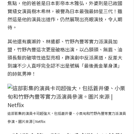
焦點，他的爸爸是日本影帝本木雅弘，外婆則是已故國
寶級女演員樹木希林，被譽為日本最強最帥星三代！雖
然這是他的演員出道作，仍然展現出亮眼演技，令人期
待。
其他還有廣瀨鈴、林遣都、竹野內豐等實力派演員加
盟，竹野內豐這次更是破格出演，以凸額頭、無眉、油
頭長髮的破壞性造型亮相，飾演劇中反派黑道，反差大
到讓不少人直呼完全認不出是號稱「最後黃金單身漢」
的帥氣男神！
這部影集的演員卡司超強大，包括蒼井優、小栗旬和竹野內豐等實力派演員
參演。圖片來源 | Netflix