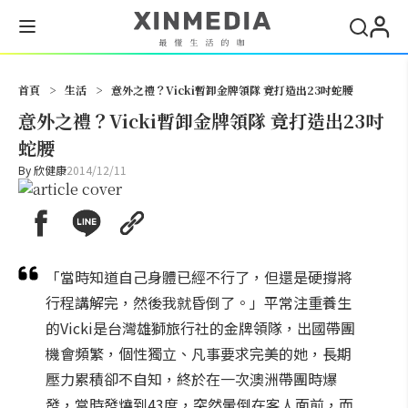
搜尋
首頁
>
生活
>
意外之禮？Vicki暫卸金牌領隊 竟打造出23吋蛇腰
意外之禮？Vicki暫卸金牌領隊 竟打造出23吋
蛇腰
By
欣健康
2014/12/11
「當時知道自己身體已經不行了，但還是硬撐將
行程講解完，然後我就昏倒了。」平常注重養生
的Vicki是台灣雄獅旅行社的金牌領隊，出國帶團
機會頻繁，個性獨立、凡事要求完美的她，長期
壓力累積卻不自知，終於在一次澳洲帶團時爆
發，當時發燒到43度，突然暈倒在客人面前，而