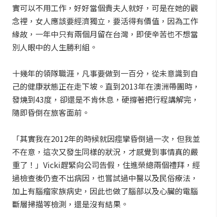
實可以不用工作，好好當個貴夫人就好，可是在她的觀
念裡，女人應該要經濟獨立，要活得有價值，因為工作
緣故，一年中只有兩個月留在台灣，即使辛苦也不想當
別人眼中的人生勝利組。
十幾年的領隊職涯，凡事要做到一百分，從未意識到自
己的健康狀態正在走下坡。直到2013年在澳洲帶團時，
發燒到43度，卻還是不肯休息，硬撐著把行程講解完，
隨即昏倒在旅客面前。
「其實我在2012年的時候就因痙攣昏倒過一次，但我並
不在意，這次又發生同樣的狀況，才感覺到事情真的嚴
重了！」Vicki趕緊向公司告假，住進榮總兩個禮拜，經
過檢查後仍查不出病因，也嘗試過中醫以及民俗療法，
加上有腦瘤家族病史，因此也做了腦部以及心臟的電腦
斷層掃描等檢測，還是沒有結果。