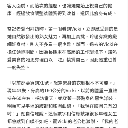
客人面前，而這次的經歷，也讓她開始正視自己的健
康，經過飲食調整後體質得到改善，還因此瘦身有成。
當記者登門拜訪時，第一眼看到Vicki，立即感受到的是
她自然散發出的熟女魅力，再加上高挑、玲瓏有緻的纖
細好身材，叫人不多看一眼也難。然而，過去的Vicki在
擔任領隊期間，因為長期處在高壓的工作環境下，讓熱
愛美食的她更有理由以「吃」犒賞自己，因此體重也曾
一度失控。
「以前都要買到XL號，想穿緊身的衣服根本不可能。」
現年43歲，身高約160公分的Vicki，以前的體重一直維
持在60左右，採訪當天，她穿著一襲貼身的黑色洋裝，
明顯可見平坦的腹部和腰圍曲線，「我現在腰圍只有23
吋！」她自信地說。這個數字相信應該讓很多年輕女生
都會感到自嘆不如吧，而Vicki的老公也激讚，「我的老