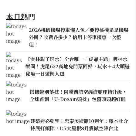
本日熱門
2026桃園機場停車懶人包／要停桃機還是機場
外圍？收費各多少？信用卡停車優惠一次整
理！
【雲林親子玩水】全台唯一「虎爺主題」叢林水
樂園！虎尾632高地免門票回歸，玩水＋4大順遊
秘境一日遊懶人包
搭機告別落枕！阿聯酋航空經濟艙座椅升級，
全球首創「U-Dream頭枕」包覆頭頸超好睡
建築迷必朝聖！忠泰美術館10週年：藤本壯介
特展打頭陣，1:5大屋根8月震撼空降台北