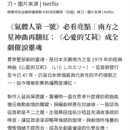
視覺特效由曾榮獲奧斯卡的特技團隊「白組」操刀。圖片來源 | Netflix
《氣體人第一號》必看亮點｜南方之
星神曲再翻紅：《心愛的艾莉》成全
劇催淚靈魂
貫穿整部劇的靈魂，是日本天團南方之星 1979 年的經典
神曲《心愛的艾莉》（いとしのエリー）。這首歌發行
至今已 47 年，仍是日本樂壇最具代表性的不朽情歌之
一，如今隨著影集熱播再度爆紅。
製作人延尚昊透露，籌備時一直在思考什麼樣的歌曲能
擔任推動劇情的關鍵，與編劇柳勇在討論後，一致認為
這首歌是不二之選。主唱桑田佳祐沙啞且充滿故事感的
嗓音，讓這首浪漫卻略帶傷感的旋律，與劇情所堆疊的
惆悵情緒不謀而合，成為全劇最催淚的化學反應。