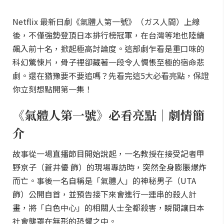
Netflix 最新日劇《氣體人第一號》（ガス人間）上線
後，不僅強勢登頂日本排行榜冠軍，在台灣等地也陸續
飆入前十名，掀起極高討論度。這部劇乍看是重口味的
科幻驚悚片，骨子裡卻藏著一段令人惆悵至極的宿命悲
劇。還在猶豫要不要追嗎？先看完這5大必看亮點，保證
你立刻想點開第一集！
《氣體人第一號》必看亮點｜劇情簡
介
故事從一場直播節目開始說起，一名教授在接受記者甲
野京子（蒼井優 飾）的現場專訪時，突然全身膨脹爆炸
而亡。事後一名自稱是「氣體人」的神秘男子（UTA
飾）公開自首，並預告接下來會進行一連串的殺人計
畫，將「白色中心」的相關人士全都殺害，瞬間讓日本
社會壟罩在無形的恐懼之中。