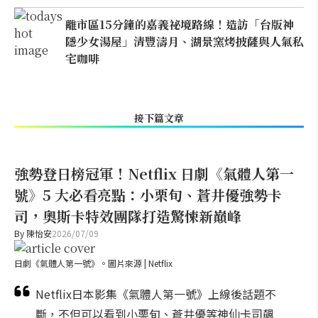
離市區15分鐘的嘉義祕境路線！造訪「台版神
隱少女湯屋」清豐濤月、湖景窯烤披薩與人氣私
宅咖啡
接下篇文章
強勢登日榜冠軍！Netflix 日劇《氣體人第一
號》5 大必看亮點：小栗旬、蒼井優強勢卡
司，奧斯卡特效團隊打造驚悚新巔峰
By
陳怡安
2026/07/09
日劇《氣體人第一號》。圖片來源 | Netflix
Netflix日本影集《氣體人第一號》上線後話題不
斷，不但可以看到小栗旬、蒼井優等神仙卡司飆