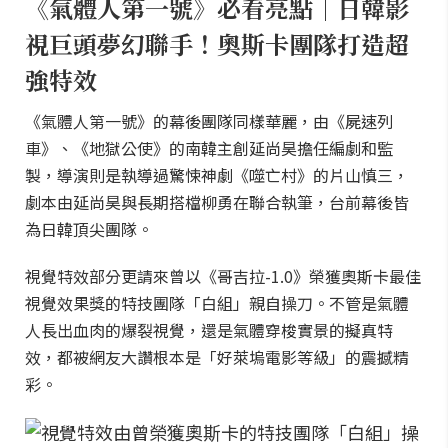
《氣體人第一號》必看亮點｜日韓影
視巨頭夢幻聯手！奧斯卡團隊打造超
強特效
《氣體人第一號》的幕後團隊同樣華麗，由《屍速列
車》、《地獄公使》的南韓主創延尚昊擔任編劇和監
製，導演則是執導過驚悚神劇《噬亡村》的片山慎三，
劇本由延尚昊與長期搭檔柳勇在聯合執筆，台前幕後皆
為日韓頂尖團隊。
視覺特效部分更請來曾以《哥吉拉-1.0》榮獲奧斯卡最佳
視覺效果獎的特技團隊「白組」親自操刀。不管是氣體
人長出血肉的爆裂視覺，還是氣體穿梭實景的擬真特
效，都被網友大讚根本是「好萊塢電影等級」的震撼精
彩。