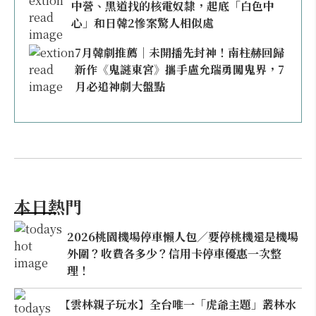
中營、黑道找的核電奴隸，起底「白色中
心」和日韓2慘案驚人相似處
7月韓劇推薦｜未開播先封神！南柱赫回歸
新作《鬼謎東宮》攜手盧允瑞勇闖鬼界，7
月必追神劇大盤點
本日熱門
2026桃園機場停車懶人包／要停桃機還是機場
外圍？收費各多少？信用卡停車優惠一次整
理！
【雲林親子玩水】全台唯一「虎爺主題」叢林水