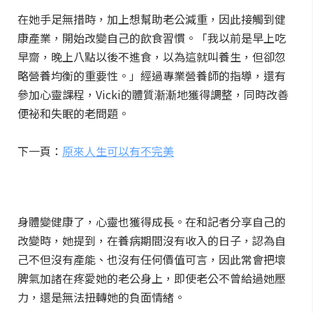
在她手足無措時，加上想幫助老公減重，因此接觸到健
康產業，開始改變自己的飲食習慣。「我以前是早上吃
早齋，晚上八點以後不進食，以為這就叫養生，但卻忽
略營養均衡的重要性。」經過專業營養師的指導，還有
參加心靈課程，Vicki的體質漸漸地獲得調整，同時改善
便祕和失眠的老問題。
下一頁：
原來人生可以有不完美
身體變健康了，心靈也獲得成長。在和記者分享自己的
改變時，她提到，在養病期間沒有收入的日子，認為自
己不但沒有產能、也沒有任何價值可言，因此常會把壞
脾氣加諸在疼愛她的老公身上，即使老公不曾給過她壓
力，還是無法扭轉她的負面情緒。